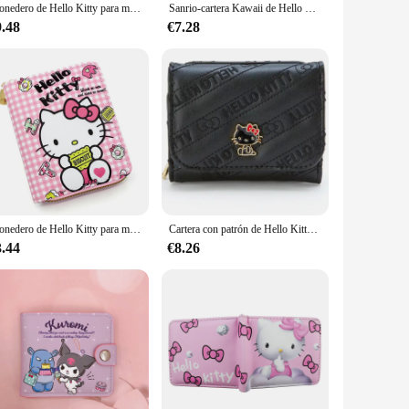
Monedero de Hello Kitty para mujer, Cartera de dibujos animados, almacenamiento de cambio largo, múltiples tarjetas, botón de gran capacidad, regalos periféricos Sanrio
Sanrio-cartera Kawaii de Hello Kitty para mujer, monedero bonito con patrón, tarjetero de cuero PU, resistente al agua
9.48
€7.28
Monedero de Hello Kitty para mujer, Cartera de almacenamiento de cambio de encarnada corta, impermeable, de cuero Pu, regalo periférico Sanrio
Cartera con patrón de Hello Kitty para mujer, cartera negra bonita, tarjetero RFID de cuero PU, resistente al agua
3.44
€8.26