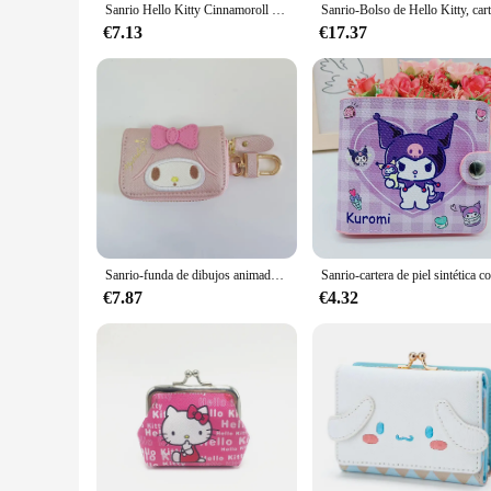
Sanrio Hello Kitty Cinnamoroll My Melody Kuromi-monedero informal de Pu, monedero para tarjetas, cartera con botones
€7.13
€17.37
Sanrio-funda de dibujos animados para llaves, monedero de Hello Kitty, monederos Kawaii, My Moody Kuromi, monedero bonito, bolsos Kawaii
€7.87
€4.32