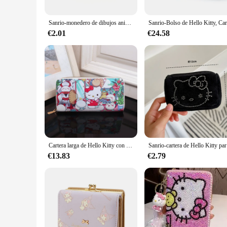
Sanrio-monedero de dibujos animados de Hello Kitty para niñas, cartera pequeña creativa, al por mayor, My Melody, monedero Kawaii
€2.01
€24.58
Cartera larga de Hello Kitty con cremallera para mujer, monedero con estampado Kawaii, monedero para estudiantes, tarjetero, regalos para niñas
Sanrio-cartera
€13.83
€2.79