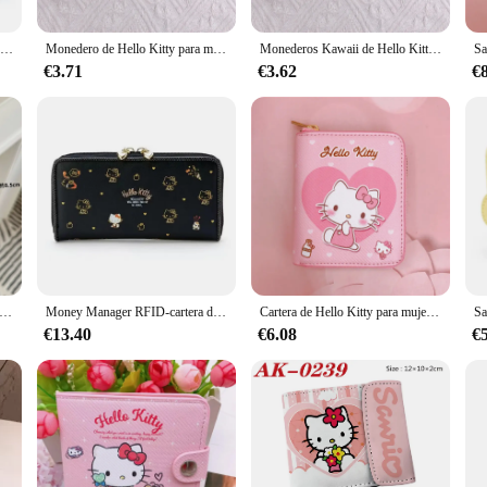
Sanrio-Bolso de Hello Kitty, Cartera de piel sintética, Kawaii, Cinnamon My Melody, Kuromi, informal, a la moda, plegable, para tarjetas, regalos de cumpleaños
Monedero de Hello Kitty para mujer, bolso todo en uno con colgante de llavero, con pompón de cuero puro, Sanrio, Kuromi, Cinnamoroll
Monederos Kawaii de Hello Kitty, tarjeteros Sanrio, monederos y bolsos para niños, Mini monedero de estrellas gemelas pequeñas, venta al por mayor
€3.71
€3.62
€
 de Hello Kitty para niña, monedero KT de perforación en caliente, de felpa Premium negra, resistente a caídas, portátil, con cremallera de almacenamiento
Money Manager RFID-cartera de cuero sintético para mujer, organizador de embrague con cremallera negra, Hello Kitty, bolso para teléfono móvil de 7,68x3,93 pulgadas
Cartera de Hello Kitty para mujer, monedero corto informal de PU con dibujos animados, bolso de almacenamiento multifunción de alta capacidad para estudiantes
€13.40
€6.08
€