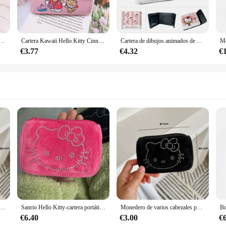
tes para mujer, conjunto de pegatinas de diamantes, lentejuelas, cartera dulce y Linda, bolso personalizado para tarjetas
Cartera Kawaii Hello Kitty Cinnamoroll My Melody Kuromi Sanrio, monedero informal, Tarjetero con broche, 2024
Cartera de dibujos animados de Anime Sanrio HELLO KITTY con tarjetero, monedero con broche, regalo para niñas
€3.77
€4.32
€
lo Kitty de varios cabezales, Mini bolsa de almacenamiento de felpa Premium negra, resistente a caídas, portátil
Sanrio Hello Kitty-cartera portátil Zero con diamantes de imitación, minibolsa de felpa para almacenamiento de auriculares, Y2k, Negro, Rosa, bonita bolsa para cámara Ccd, novedad
Monedero de varios cabezales para llaves, bolsa de almacenamiento de felpa, resistente a caídas, portátil, negro Premium
€6.40
€3.00
€