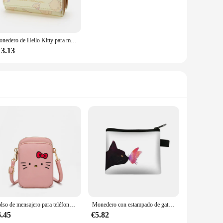
Monedero de Hello Kitty para mujer, cartera corta de PU Sanrio, pudín Kuromi, hebilla con cremallera, tarjetero, My Melody
13.13
Bolso de mensajero para teléfono móvil para mujer, Mini Bolso pequeño para teléfono móvil, bolso de lona, monedero Vertical de verano, Bolso Negro de 17cm x 11cm
Monedero con estampado de gato negro para mujer, Mini bolsa de monedas portátil para compras, bolso de tarjeta de crédito de identificación de viaje, billetera
6.45
€5.82