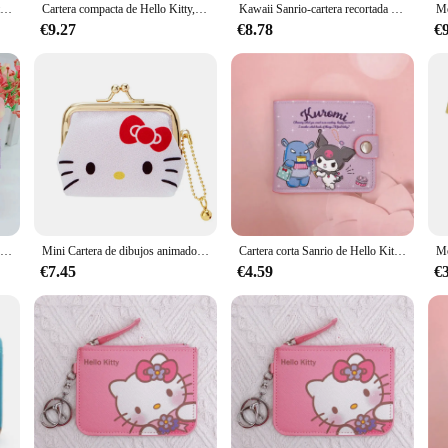
Sanrio-Bolso de Hello Kitty, cartera Kawaii, Cinnamoroll, My Melody Kuromi, informal, de cuero PU, a la moda, plegable, para tarjetas, regalos de cumpleaños
Cartera compacta de Hello Kitty, bolsillo seguro con cremallera para monedas y múltiples ranuras para tarjetas, Ideal para ID y organización de tarjetas de crédito
Kawaii Sanrio-cartera recortada con forma de dibujos animados para mujer, Tarjetero con cremallera, tarjetero multicapa, Hello Kitty Kuromi
€9.27
€8.78
€
Sanrio-cartera de piel sintética con dibujos animados para mujer, Cartera de Hello Kitty, Kulomi Melody, Cinnamoroll, portatarjetas de identificación portátil, monedero bonito, regalos para niñas, novedad
Mini Cartera de dibujos animados Sanrio Zero, Hello Kitty, Kuromi, Cinnamoroll, Mymelody, Anime Key, bolsa de tarjeta multifuncional, regalo de vacaciones
Cartera corta Sanrio de Hello Kitty para niña, monedero de PU de dos pliegues, Kulomi Melody, Anime, periférico, estudiante, colección de monedas, monedero con botón
€7.45
€4.59
€