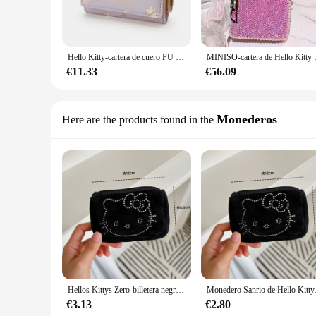
Hello Kitty-cartera de cuero PU para mujer, billetera informal de 2 pliegues, monedero con hebilla y cremallera, Kuromi Cinnamoroll
MINISO-cartera de Hello Kitty con diaman
€11.33
€56.09
Monederos
Here are the products found in the
Hellos Kittys Zero-billetera negra de felpa Premium, monedero, Mini bolsa de almacenamiento multifuncional, accesorios para niñas
Monedero Sanrio de Hel
€3.13
€2.80