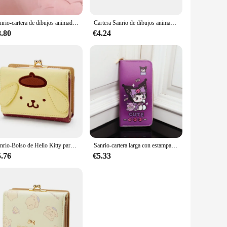
Sanrio-cartera de dibujos animados de PU, bolso de dinero corto, monedero de Hello Kitty, tarjetero, informal, novedad
Cartera Sanrio de dibujos animados para niñas, monedero corto con bolsillo para monedas, regalo, Hello Kitty, gran oferta
8.80
€4.24
Sanrio-Bolso de Hello Kitty para niña, Cartera de piel sintética, plegable, bonito, Kawaii, Cinnamoroll, Kuromi Melody, ideal para regalo de cumpleaños, novedad
Sanrio-cartera larga con estampado de dibujos animados, monedero de gran capacidad con compartimentos, Hello Kitty, Melody Kuromi, Cinnamon, PVC
5.76
€5.33