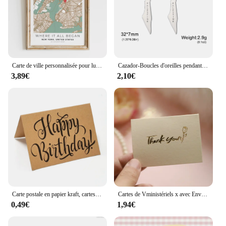
Carte de ville personnalisée pour lui, cadeau de la Saint-Valentin, impressions d'art mural de mariage, affiche de peinture sur toile, gérer le salon
Cazador-Boucles d'oreilles pendantes en acier inoxydable pour femmes et filles, bijoux en or, carte pendante, cadeau Leon, vente en gros
3,89€
2,10€
Carte postale en papier kraft, cartes de joyeux anniversaire, carte de vministériels x vierge, cartes d'invitation d'anniversaire, décoration cadeau, 1 pièce, 5 pièces
Cartes de Vministériels x avec Enveloppe, Mini Petit Document localité Clair pour les Affaires, Carte-Cadeau de Remerciement pour la ixdes Mères et les Enseignants, 10 Pièces/Ensemble
0,49€
1,94€