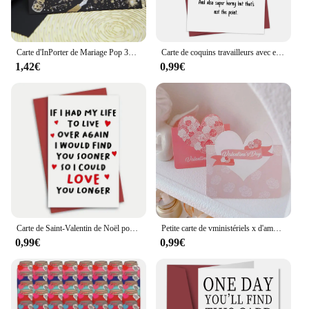
Carte d'InPorter de Mariage Pop 3D, Carte-cadeau Fleur pour Petite Amie, Enseignante, ixdes Mathématiques, Saint Valentin, Amoureux, Vente en Gros
Carte de coquins travailleurs avec enveloppe, cartes cadeaux d'amour, carte sexy pour petit ami, mari, petite amie, carte drôle du jour de Léon, 1PC
1,42€
0,99€
Carte de Saint-Valentin de Noël pour lui et elle, carte de travailleurs romantiques drôles, carte d'anniversaire, 1PC
Petite carte de vministériels x d'amour pour la fête des mères, carte de message de bénédiction, fête des mères, Noël, anniversaire, événement, vacances, 16 pièces
0,99€
0,99€