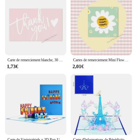
Carte de remerciement blanche, 30 pièces, carte de remerciement pour votre commande, étiquettes d'éloges pour petites entreprises, décor pour petit magasin, paquet cadeau
Cartes de remerciement Mini Flower, cartes de vacances GT, Chamonix Flower Shop, cartes décoratives pour petites entreprises, boîte-cadeau, 50 pièces par paquet
1,73€
2,01€
Carte de Vministériels x 3D Pop-Up Faite à la Main avec Enveloppe, Carte d'Anniversaire pour Papa, Cadeau de ixdes Pères
Carte d'Informations de Bénédiction Personnalisée en 3D, Tour Eiffel et Papillon, Pop-up, Imprimé en Couleur, Cadeau d'Anniversaire, 1 Pièce