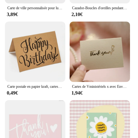
Carte de ville personnalisée pour lui, cadeau de la Saint-Valentin, impressions d'art mural de mariage, affiche de peinture sur toile, gérer le salon
Cazador-Boucles d'oreilles pendantes en acier inoxydable pour femmes et filles, bijoux en or, carte pendante, cadeau Leon, vente en gros
3,89€
2,10€
Carte postale en papier kraft, cartes de joyeux anniversaire, carte de vministériels x vierge, cartes d'invitation d'anniversaire, décoration cadeau, 1 pièce, 5 pièces
Cartes de Vministériels x avec Enveloppe, Mini Petit Document localité Clair pour les Affaires, Carte-Cadeau de Remerciement pour la ixdes Mères et les Enseignants, 10 Pièces/Ensemble
0,49€
1,94€