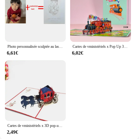
Photo personnalisée sculptée au laser, plaque de carte du jour de Léon, plaque en acrylique, cadeau de travailleurs, cadeau d'anniversaire, lumière LED de carte en acrylique
Cartes de vministériels x Pop Up 3D pour enfants, papa, mari, fête des pères, thème sport, voiture, vélo, voyage, toutes les occasions
6,61€
6,02€
Cartes de vministériels x 3D pop-up découpées au laser, en papier, créatives, faites à la main, pour kirigami, pour mariage, love eshire age, cartes postales, cadeaux de vministériels x
2,49€