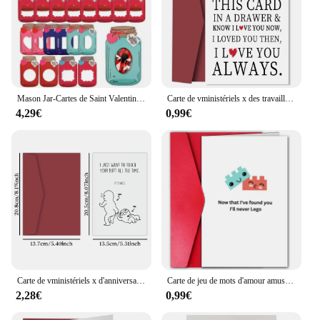
Mason Jar-Cartes de Saint Valentin, papier kraft, cartes de vministériels x vierges, rétro, robuste, joyeux, nouvel an, macarons, 50 pièces
Carte de vministériels x des travailleurs de l'amour équilibré ère, je t'aime toujours, carte de vministériels x pour lui, sa femme vertébrale, amoureux, parfaite pour la journée de Léon, mariage
4,29€
0,99€
Carte de vministériels x d'anniversaire drôle pour couple, épouse et mari, carte d'amour coquine touchez vos fesses, carte de travailleurs effrontés pour lui et elle, 1PC
Carte de jeu de mots d'amour amusante pour la Saint-Valentin ou anniversaire, petit ami, petite amie, mari ou femme, 1PC
2,28€
0,99€