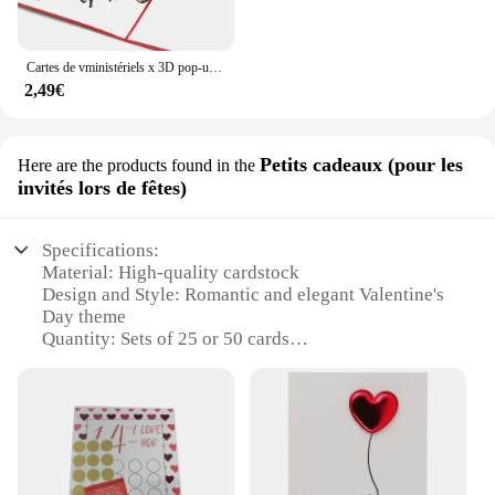
Cartes de vministériels x 3D pop-up découpées au laser, en papier, créatives, faites à la main, pour kirigami, pour mariage, love eshire age, cartes postales, cadeaux de vministériels x
2,49€
Petits cadeaux (pour les
Here are the products found in the
invités lors de fêtes)
Specifications:
Material: High-quality cardstock
Design and Style: Romantic and elegant Valentine's
Day theme
Quantity: Sets of 25 or 50 cards
Usage and Purpose: Perfect for gifting to guests at
Valentine's Day parties
Shape and Size: Standard card size for easy mailing
Performance and Property: Durable and resistant to
wear and tear
Features: