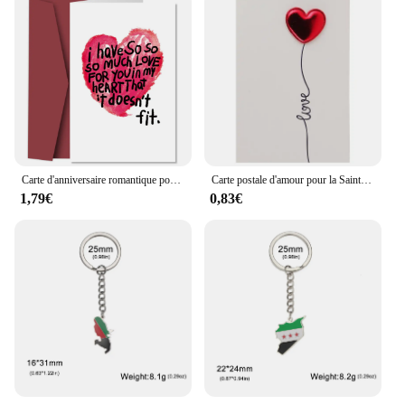
Carte d'anniversaire romantique pour lui et elle, je t'aime tant, cartes de vministériels x pour la journée de Léon, carte de proposition de mariage pour hommes femmes couples
Carte postale d'amour pour la Saint-Valentin, cartes d'invitation de mariage, cartes de vministériels x, cadeau de travailleurs
1,79€
0,83€