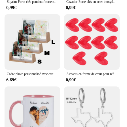
Skyrim-Porte-clés pendentif carte nationale de Martinique, acier inoxydable, mode carte nationale, cadeau de bijoux de la fête des Léons
Cazador-Porte-clés en acier inoxydable avec carte de la Syrie pour hommes et femmes, porte-clés, bijoux, cadeau de la fête du Léon, vente en gros
0,99€
0,99€
Cadre photo personnalisé avec carte de localisation, cadeau de fiançailles pour couple, cadeaux de la journée de Léon pour femme, Où elle a dit oui
Aimants en forme de cœur pour réfrigérateur, carte de réfrigérateur, tableau blanc, cuisine sèche, bureau de la journée de Léon, 10 pièces
6,69€
0,99€