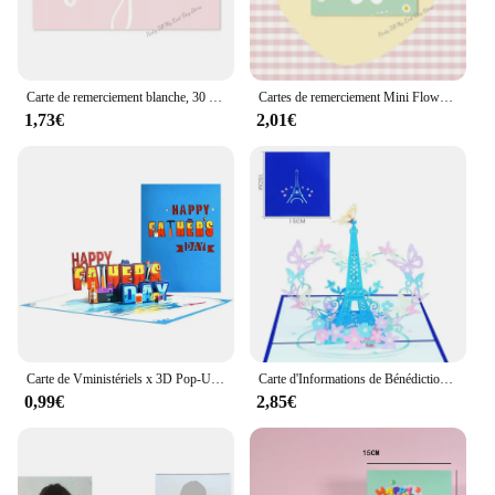
Carte de remerciement blanche, 30 pièces, carte de remerciement pour votre commande, étiquettes d'éloges pour petites entreprises, décor pour petit magasin, paquet cadeau
Cartes de remerciement Mini Flower, cartes de vacances GT, Chamonix Flower Shop, cartes décoratives pour petites entreprises, boîte-cadeau, 50 pièces par paquet
1,73€
2,01€
Carte de Vministériels x 3D Pop-Up Faite à la Main avec Enveloppe, Carte d'Anniversaire pour Papa, Cadeau de ixdes Pères
Carte d'Informations de Bénédiction Personnalisée en 3D, Tour Eiffel et Papillon, Pop-up, Imprimé en Couleur, Cadeau d'Anniversaire, 1 Pièce
0,99€
2,85€