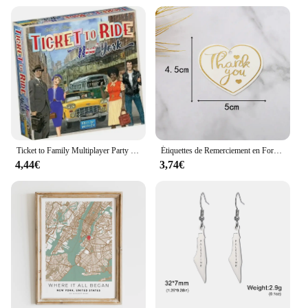
Ticket to Family Multiplayer Party Play Cards, Europe Board, Ticket to Family, Game Collection Toys, Gifts
Étiquettes de Remerciement en Forme de Cœur, Rouge, Blanc, Noir, Cartes en Papier, Sacs Cadeaux Attro, Étiquette Suspendue, Fournitures de ixde Mariage, d'Anniversaire et de Noël, 100 Pièces
4,44€
3,74€