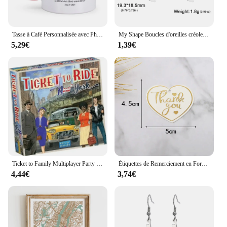
Tasse à Café Personnalisée avec Photo et Carte à Distance, avec Nom de Couple, Cadeau de Bonne ixde Léon pour Lui et Elle
My Shape Boucles d'oreilles créoles en forme de carte de l'état du Texas pour femmes, bijoux en acier inoxydable, jour du Léon, États-Unis
5,29€
1,39€
Ticket to Family Multiplayer Party Play Cards, Europe Board, Ticket to Family, Game Collection Toys, Gifts
Étiquettes de Remerciement en Forme de Cœur, Rouge, Blanc, Noir, Cartes en Papier, Sacs Cadeaux Attro, Étiquette Suspendue, Fournitures de ixde Mariage, d'Anniversaire et de Noël, 100 Pièces
4,44€
3,74€