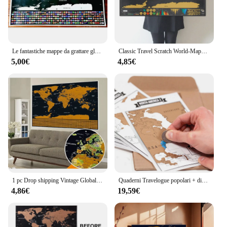
Le fantastiche mappe da grattare globali più vendute-le mappe antigraffio da viaggio Deluxe registrano le tue impronte di viaggio-Dropshipping Y8
Classic Travel Scratch World-Maps regalo perfetto per qualsiasi mappa da grattare da viaggio con bandiere per la decorazione della parete della camera da letto della casa dell'ufficio
5,00€
4,85€
1 pc Drop shipping Vintage Global Scratch Maps dettagli nome del luogo contorni mappe poster 58 x83 CM mappe da grattare con Flags1
Quaderni Travelogue popolari + diario turistico con mappa antigraffio con 8 Mini mappe globali 22.5x17x2 CM
4,86€
19,59€