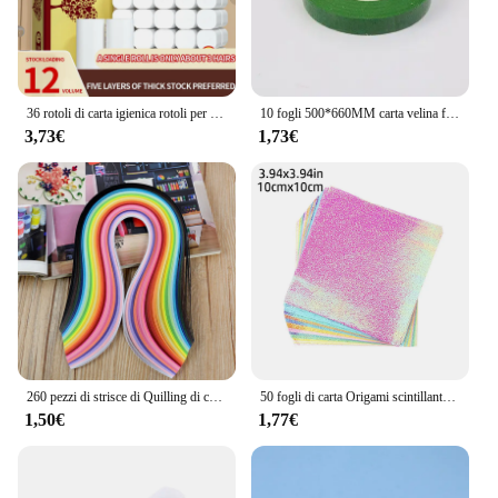
36 rotoli di carta igienica rotoli per uso domestico carta igienica carta velina a mano rotoli senza nucleo rotolo piccolo oro
10 fogli 500*660MM carta velina fai da te fatti a mano fiori di carta fiori confezione regalo matrimonio festivo e decorazioni per la casa
3,73€
1,73€
260 pezzi di strisce di Quilling di carta arcobaleno Set 3mm 39cm carta regalo di fiori per la decorazione di carta fatta a mano strumenti di Quilling fai da te
50 fogli di carta Origami scintillante carta pieghevole quadrata su un lato colore misto Scrapbooking Decor materiale fatto a mano
1,50€
1,77€