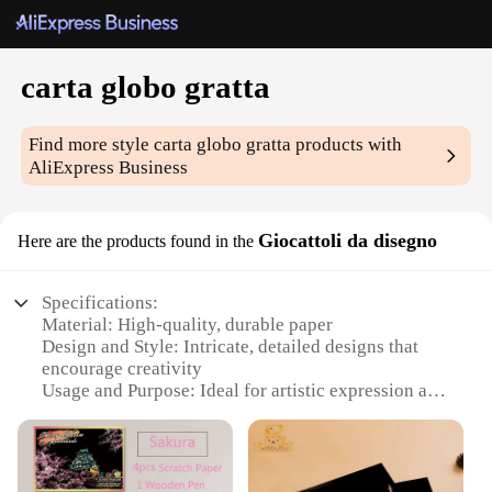
carta globo gratta
Find more style
carta globo gratta
products with
AliExpress Business
Giocattoli da disegno
Here are the products found in the
Specifications:
Material: High-quality, durable paper
Design and Style: Intricate, detailed designs that
encourage creativity
Usage and Purpose: Ideal for artistic expression and
entertainment
Type and Category: Educational and artistic toys
Performance and Property: Easy to scratch off,
revealing vibrant colors underneath