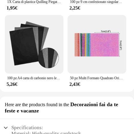
1X Carta di plastica Quilling Piegatrice Macchina per crimpare Carta artigianale Quilled Strumento d'arte fai da te Papercraft Scrapbooking Stampaggio all'ingrosso
100 pz 9 cm confezionato singolarmente imitazione oro argento foglia carte stagnola per fai da te resina epossidica artigianale nail art creazione di gioielli
1,95€
2,25€
100 pz A4 carta di carbonio nero leggibile trasferimento di grafite tracciatura pittura superfici artistiche riutilizzabili carta da copia
50 pz Multi Formato Quadrato Origami Carta Single-sided Glitter Pieghevole Carte di Colore Solido Per I Bambini Fatti A Mano Carfts FAI DA TE Scrapbooking
5,26€
2,43€
Decorazioni fai da te
Here are the products found in the
feste e vacanze
Specifications:
Material: High-quality cardstock