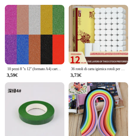
10 pezzi 8 ''x 12'' (formato A4) cartoncino glitterato per artigianato, carta glitterata in polvere Non goccia, decorazione per feste fai da te, regalo di natale
36 rotoli di carta igienica rotoli per uso domestico carta igienica carta velina a mano rotoli senza nucleo rotolo piccolo oro
3,59€
3,73€