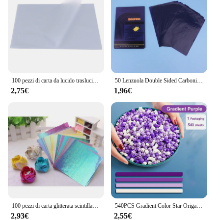
100 pezzi di carta da lucido traslucida per modelli di calligrafia artigianale scrittura copia disegno foglio di carta forniture per ufficio 270 * 190mm
50 Lenzuola Double Sided Carbonio Copiatrice Carta Trasferimento Dello Stampino Cancelleria Forniture 48K
2,75€
1,96€
100 pezzi di carta glitterata scintillante lucido uccello fortunato Origami brillante quadrato fatto a mano 10CM
540PCS Gradient Color Star Origami Paper Art Craft Paper fai da te fatto a mano Star Paper Strip Double Side ucky Stars carta pieghevole
2,93€
2,55€