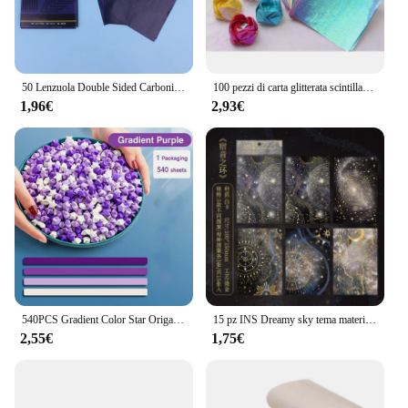
50 Lenzuola Double Sided Carbonio Copiatrice Carta Trasferimento Dello Stampino Cancelleria Forniture 48K
100 pezzi di carta glitterata scintillante lucido uccello fortunato Origami brillante quadrato fatto a mano 10CM
1,96€
2,93€
540PCS Gradient Color Star Origami Paper Art Craft Paper fai da te fatto a mano Star Paper Strip Double Side ucky Stars carta pieghevole
15 pz INS Dreamy sky tema materiale carta diario fai da te Album sfondo carta decorativa carta forniture artigianali fatte a mano
2,55€
1,75€