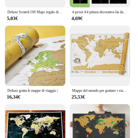
Deluxe Scratch Off Maps regalo di viaggio, registra mappe globali di luoghi che hai percorso, Poster antigraffio per la decorazione della parete dell'ufficio della stanza
4 pz/set A4 pittura decorativa fai da te farfalla balena fuochi d'artificio palloncini ad aria calda bagliore notturno pittura fatta a mano pittura graffiante
5,03€
4,69€
Deluxe gratta le mappe di viaggio |
Mappe del mondo per grattare i viaggi-Top deluxe travel scratch off maps con tubo-Travel record maps poster per la decorazione della stanza e dell'ufficio
16,34€
25,53€