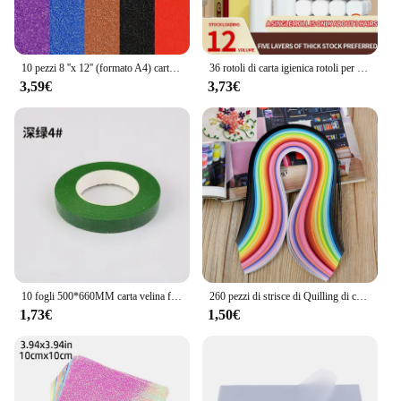
10 pezzi 8 ''x 12'' (formato A4) cartoncino glitterato per artigianato, carta glitterata in polvere Non goccia, decorazione per feste fai da te, regalo di natale
36 rotoli di carta igienica rotoli per uso domestico carta igienica carta velina a mano rotoli senza nucleo rotolo piccolo oro
3,59€
3,73€
10 fogli 500*660MM carta velina fai da te fatti a mano fiori di carta fiori confezione regalo matrimonio festivo e decorazioni per la casa
260 pezzi di strisce di Quilling di carta arcobaleno Set 3mm 39cm carta regalo di fiori per la decorazione di carta fatta a mano strumenti di Quilling fai da te
1,73€
1,50€