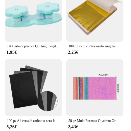
1X Carta di plastica Quilling Piegatrice Macchina per crimpare Carta artigianale Quilled Strumento d'arte fai da te Papercraft Scrapbooking Stampaggio all'ingrosso
100 pz 9 cm confezionato singolarmente imitazione oro argento foglia carte stagnola per fai da te resina epossidica artigianale nail art creazione di gioielli
1,95€
2,25€
100 pz A4 carta di carbonio nero leggibile trasferimento di grafite tracciatura pittura superfici artistiche riutilizzabili carta da copia
50 pz Multi Formato Quadrato Origami Carta Single-sided Glitter Pieghevole Carte di Colore Solido Per I Bambini Fatti A Mano Carfts FAI DA TE Scrapbooking
5,26€
2,43€