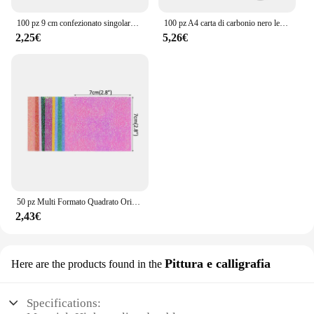
100 pz 9 cm confezionato singolarmente imitazione oro argento foglia carte stagnola per fai da te resina epossidica artigianale nail art creazione di gioielli
100 pz A4 carta di carbonio nero leggibile trasferimento di grafite tracciatura pittura superfici artistiche riutilizzabili carta da copia
2,25€
5,26€
50 pz Multi Formato Quadrato Origami Carta Single-sided Glitter Pieghevole Carte di Colore Solido Per I Bambini Fatti A Mano Carfts FAI DA TE Scrapbooking
2,43€
Pittura e calligrafia
Here are the products found in the
Specifications: