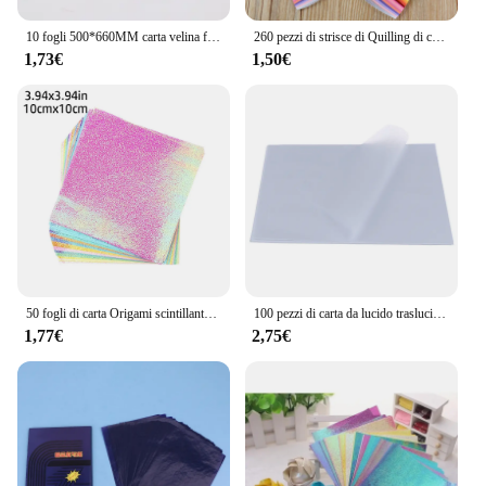
10 fogli 500*660MM carta velina fai da te fatti a mano fiori di carta fiori confezione regalo matrimonio festivo e decorazioni per la casa
260 pezzi di strisce di Quilling di carta arcobaleno Set 3mm 39cm carta regalo di fiori per la decorazione di carta fatta a mano strumenti di Quilling fai da te
1,73€
1,50€
50 fogli di carta Origami scintillante carta pieghevole quadrata su un lato colore misto Scrapbooking Decor materiale fatto a mano
100 pezzi di carta da lucido traslucida per modelli di calligrafia artigianale scrittura copia disegno foglio di carta forniture per ufficio 270 * 190mm
1,77€
2,75€