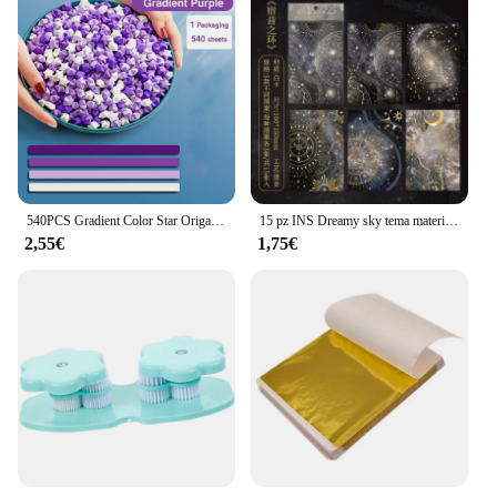
540PCS Gradient Color Star Origami Paper Art Craft Paper fai da te fatto a mano Star Paper Strip Double Side ucky Stars carta pieghevole
15 pz INS Dreamy sky tema materiale carta diario fai da te Album sfondo carta decorativa carta forniture artigianali fatte a mano
2,55€
1,75€