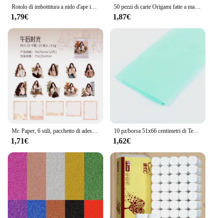
Rotolo di imbottitura a nido d'ape in carta da imballaggio rosa rotolo di avvolgimento per cuscino riciclato con imballaggio perforato involucro verde in movimento ecologico
50 pezzi di carte Origami fatte a mano glitterate carte artigianali Decorative lucide forniture per feste in cartoncino fai da te
1,79€
1,87€
Mr. Paper, 6 stili, pacchetto di adesivi per bordi di personaggi, adesivo per ragazza retrò in stile Polaroid materiale decorativo per Collage fai da te
10 pz/borsa 51x66 centimetri di Tessuto Fiore di Carta Da Imballaggio di Carta Regalo di Imballaggio Carta Artistica E Per Hobby Rotolo Vino Pattini Camicia Abbigliamento di Avvolgimento imballaggio
1,71€
1,62€