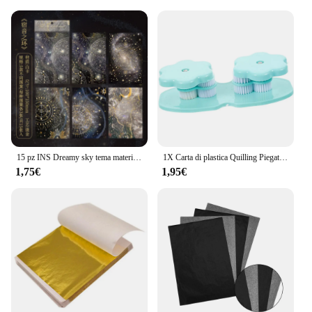
15 pz INS Dreamy sky tema materiale carta diario fai da te Album sfondo carta decorativa carta forniture artigianali fatte a mano
1X Carta di plastica Quilling Piegatrice Macchina per crimpare Carta artigianale Quilled Strumento d'arte fai da te Papercraft Scrapbooking Stampaggio all'ingrosso
1,75€
1,95€