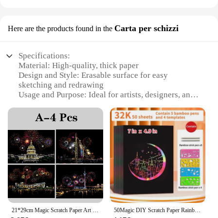
Carta per schizzi
Here are the products found in the
Specifications:
Material: High-quality, thick paper
Design and Style: Erasable surface for easy
sketching and redrawing
Usage and Purpose: Ideal for artists, designers, and
students
Performance and Property: Durable and resistant to
tearing
Parts and Accessories: Comes in sets for
convenience
Applicable Scenario: Perfect for sketching, drawing,
and planning
Features:
**Unleash Your Creativity**
21*29cm Magic Scratch Paper Art Crafts World Landscape raschiando dipinti giocattoli di decompressione per adulti bambini regali creativi fai da te
50Magic DIY Scratch Paper Rainbow Art Painting Kit con 5 bastoncini di legno 4 modelli per ragazzi e ragazze festa di compleanno Holid
The carta globo gratta is an indispensable tool for