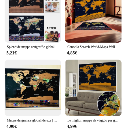
Splendide mappe antigraffio globali perfette-i viaggiatori Scratch off Maps con bandiera nazionale-bella decorazione da parete per qualsiasi stanza
Cancella Scratch World-Maps Wall Art Big Scratch Off Maps Travel Scratch per mappe 83*58cm Room Home Office decorazione adesivi murali
5,21€
4,85€
Mappe da grattare globali deluxe | Viaggia le mappe per tracciare i viaggi | Poster da parete per decorazioni per stanze e uffici, giornalieri di viaggio, mappe come regali
Le migliori mappe da viaggio per graffiare, mappe da grattare globali di lusso con bandiere nazionali, biglietto da grattare per poster di diario di viaggio come regali M0
4,90€
4,99€