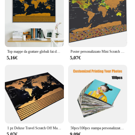
functional. Its design and style cater to a wide range
of artistic preferences, making it a go-to choice for
artists and creative individuals alike. With its
performance and property, you can trust that your
artwork will be as impressive as your vision.
Top mappe da grattare globali fai-da-te con bandiere nazionali e nome del posto di confine dettagliato-mappe da grattare da viaggio regalo perfetto h0
Poster personalizzato Mini Scratch Off Foil Layer Coating Global Travel Maps con mappe gratta e vinci Dropshipping disponibile
5,16€
5,07€
1 pz Deluxe Travel Scratch Off Maps per la decorazione della parete della stanza e dell'ufficio, mappe di rivestimento antigraffio, mappe globali Scratch Card come regali
50pcs/100pcs stampa personalizzata delle tue foto animali domestici bambini foto di paesaggi per bambini immagini stampa momento importante Record di crescita del bambino
5,07€
9,09€