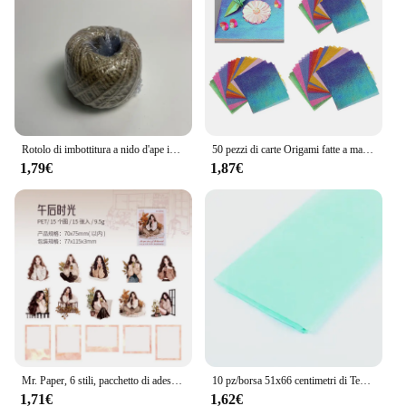
Rotolo di imbottitura a nido d'ape in carta da imballaggio rosa rotolo di avvolgimento per cuscino riciclato con imballaggio perforato involucro verde in movimento ecologico
50 pezzi di carte Origami fatte a mano glitterate carte artigianali Decorative lucide forniture per feste in cartoncino fai da te
1,79€
1,87€
Mr. Paper, 6 stili, pacchetto di adesivi per bordi di personaggi, adesivo per ragazza retrò in stile Polaroid materiale decorativo per Collage fai da te
10 pz/borsa 51x66 centimetri di Tessuto Fiore di Carta Da Imballaggio di Carta Regalo di Imballaggio Carta Artistica E Per Hobby Rotolo Vino Pattini Camicia Abbigliamento di Avvolgimento imballaggio
1,71€
1,62€