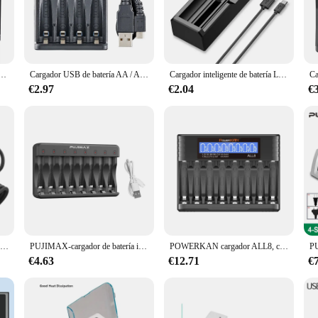
ger designed to cater to the needs of modern-day gadgets. It boasts an advanced 
gn, this charger can quickly recharge your batteries, making it an indispensabl
ce on the go or a home user looking for an eco-friendly alternative to disposab
e batería conveniente pequeño de 4 ranuras para 1,2 V hi-mh y 1,5 V/3.7vli-ion con pantalla LCD
Cargador USB de batería AA / AAA con pantalla LCD, 4 ranuras para NI-MH /NI-CD, AA, AAA, 1,2 V, indicador de batería recargable
Cargador inteligente de batería LCD USB, 1/2 ranuras, Dual para 18650, 3,7 V, batería de litio recargable para batería NI-MH AA / AAA de 1,2 V
ket or bag, ensuring you're always prepared for power outages or emergencies.
ditional batteries.
€2.97
€2.04
€
ries and embrace the eco-friendly and cost-effective approach with this cargado
is charger is not just a practical tool but also a sustainable choice for those w
convenient and eco-conscious solution for all your power needs.
PUJIMAX cargador de batería de carga rápida con 8 ranuras de salida USB, protección contra cortocircuitos, adecuado para baterías recargables AA/AAA/Nimh
PUJIMAX-cargador de batería inteligente con pantalla LCD de 1,2 V, 8 ranuras, para pilas recargables AA/AAA NiMh NiCd, cargador de baterías aa aaa
POWERKAN cargador ALL8, cargador AA/AAA LCD de alta velocidad con 8 ranuras, adecuado para baterías recargables de iones de litio de 1,2 V Ni-MH 1,5 V/3,7 V
€4.63
€12.71
€