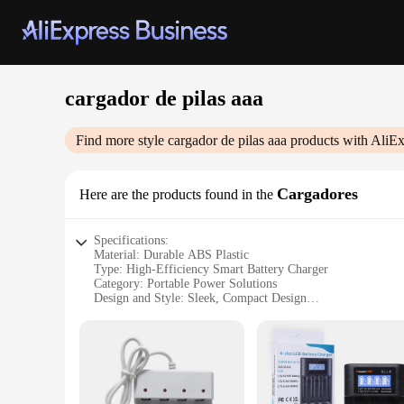
cargador de pilas aaa
Find more style
cargador de pilas aaa
products with AliEx
Cargadores
Here are the products found in the
Specifications:
Material: Durable ABS Plastic
Type: High-Efficiency Smart Battery Charger
Category: Portable Power Solutions
Design and Style: Sleek, Compact Design
Usage and Purpose: Ideal for Charging AAA Batteries
Performance and Property: Fast Charging Technology
Parts and Accessories: Includes 4 AAA Rechargeable Batteri
Features:
|Wholesale|Vendors|