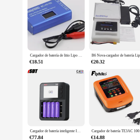
Cargador de batería de litio Lipo de BC-4S15D, Detector de voltaje, pantalla Digital LCD, cargador de equilibrio con adaptador para batería RC
€18.51
€20.32
Cargador de batería inteligente ISDT C4 EVO con salida tipo C QC3.0 para batería de iones de litio AA AAA con pantalla de visualización IPS y prevención de incendios
Cargador de batería TE3
€77.84
€14.88