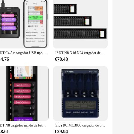
ISDT C4 Air cargador USB tipo C, cargador inteligente de batería Universal con conexión por aplicación para AA, AAA, batería recargable de iones de litio, 6 bahías, 4A
ISDT N8 N16 N24 cargador de batería AA AAA, cargador de batería inteligente CC para batería modelo RC de li-lon LiHv Ni-MH ni-cd LiFePO4
44.76
€78.48
ISDT N8 cargador rápido de batería, dispositivo con 8 ranuras, AAA, AA, pantalla LCD, inteligente, Li-ion Life, Ni-MH, ni-cd
SKYRC MC3000 cargador de batería NC2500 Pro NC1500 para AA AAA Nimh Universal recargable
48.61
€29.94