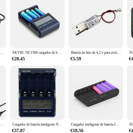
B6 Nova-cargador de batería Lipo Nimh de 60w, dispositivo de iones de litio, níquel, cadmio, Digital Lipro con adaptador adecuado para Drones de Control remoto
SKYRC NC1500 cargador de batería inteligente de 4 ranuras, descargador y analizador para pilas AA/AAA Ni-MH
Batería de litio de 4,2 v para avión, Cargador USB único de 1,25/2,0mm, interfaz JST para Mini modelo RC, accesorios para avión
€28.45
€5.59
€
AC 100V-240V 25W/3A cargador de equilibrio profesional para 2S 3S LiPo/2S 3S LiFe/1-8S NiMH batería RC Drone coche barco
Cargador de batería inteligente NC1500, 4 ranuras, pantalla LCD, carga rápida para pilas AA/AAA, níquel e hidrógeno, elección
Cargador inteligente de batería ISDT A8 Air AAA, cargador de batería doméstico de 27W y 8 bahías, funcionamiento inalámbrico para AA 10500 12500
€37.87
€18.56
€