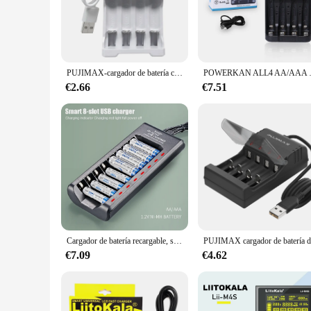
**Advanced Charging Technology**
The cargador de pilas aaa is a state-of-the-art battery char
charged efficiently and safely. With its high-efficiency desi
**Versatile and Convenient**
Whether you're a professional who needs a reliable power sour
PUJIMAX-cargador de batería con enchufe USB, estación de carga inteligente de carga rápida para Nimh Nicd AAA/AA, cargadores portátiles recargables
POWERKAN ALL4 AA/AAA cargador d
compact and sleek design makes it easy to carry in your poc
can start charging right away, without the need to purchase ad
€2.66
€7.51
**Eco-Friendly and Cost-Effective**
Say goodbye to the hassle of constantly purchasing new batte
significantly reduce waste and save money in the long run. Th
excellent addition to any household or business, offering a 
Cargador de batería recargable, salida USB, 4/8 ranuras, carga rápida, protección contra cortocircuitos para cargador de baterías NiMH AAA/AA de 1,2 V
€7.09
€4.62