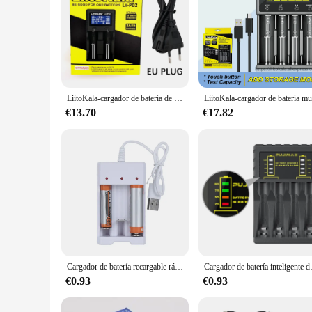
LiitoKala-cargador de batería de Lii-PD2, para pilas AA AAA 18650 V/26650 V/21700 V, NiMH de litio, 18350, 3,7, 3,2, 1,2,
€13.70
€17.82
Cargador de batería recargable rápido con ranura USB 3/4 de alta velocidad, estación de batería recargable AAA y AA, protección contra cortocircuitos, nuevo
Cargador de batería inteligente de 4
€0.93
€0.93