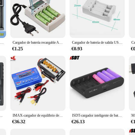
LiitoKala-cargador de batería multifuncional LCD, dispositivo para 18650 V, 3,7 V, 1,2, 26650, 21700, 14500, 18350, AA, AAA, A, C y otros, Lii-M4S 17500
Cargador de batería recargable AA/AAA, 2 y 4 ranuras, CA 220V, para NI-MH /NI-CD, AA, AAA, 1,2 V
Cargador de batería de salida USB para batería AA/AAA, adaptador de carga rápida de batería recargable Universal, herramientas de carga
€1.25
€0.93
€
 ranuras, carga rápida con indicador para baterías recargables NiMH NiCd AAA/AA de 1,2 V, Micro conector USB C
IMAX-cargador de equilibrio de batería LiPo B6, placa adaptadora para batería RC, 80W, XT60, B6AC, 2-6S
ISDT-cargador inteligente de batería A8 Air AAA, dispositivo de carga de 27W con 8 ranuras, funcionamiento inalámbrico para AA 10500 12500
€36.32
€26.13
€