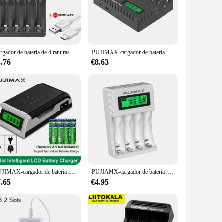
smart charging algorithm that ensures your AAA batteries are
e tool for anyone who frequently uses AAA batteries.
le batteries, this charger is your perfect companion. Its
Cargador de batería de 4 ranuras, carga rápida inteligente con indicador para baterías recargables NiMH NiCd AAA/AA de 1,2 V, Micro conector USB C
PUJIMAX-cargador de batería inteligente con pantalla LED, pilas recargables AA/AAA Ni-MH, carga independiente, nuevo
 The inclusion of 4 AAA rechargeable batteries means you
3.76
€8.63
r de pilas aaa. By using rechargeable batteries, you
ho are conscious about their environmental impact. It's an
PUJIMAX-cargador de batería inteligente de 1,2 V con 4 ranuras, Cable de carga, pantalla LCD para adaptador de baterías recargables AA/AAA NiMH NiCd
PUJIAMX-cargador de batería recargable AA/AAA, pantalla LCD, adaptador portátil, Cable USB, interfaz de baterías tipo C, herramienta de carga rápida
7.65
€4.95