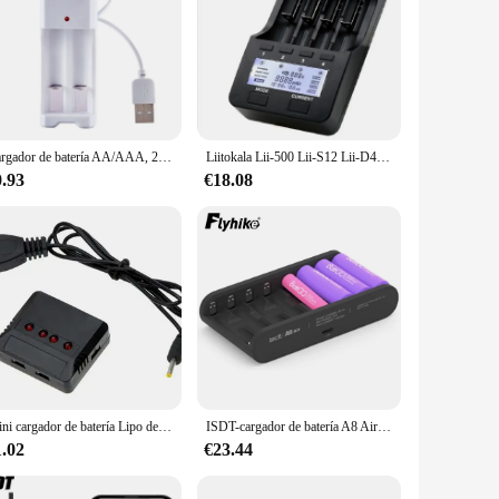
Cargador de batería AA/AAA, 2 4 ranuras, CA 110V 220V para NI-MH /NI-CD AA AAA, cargador de batería recargable de 1,2 V
Liitokala Lii-500 Lii-S12 Lii-D4XL 18650 Cargador de batería inteligente, 3.7V 18350 14500 18500 17500 21700 26650 1.2V AA AAA NiMH Cargador LCD de litio
0.93
€18.08
Mini cargador de batería Lipo de 4 puertos, 5 puertos, 6 puertos, USB para Syma X5C Hubsan H107 Wltoys RC UFO Quadcopter Helicopter
ISDT-cargador de batería A8 Air 8-Bay Househould, batería AAA inteligente de 27W, operación inalámbrica para AA 10500 12500
1.02
€23.44