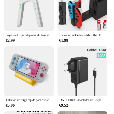
Joy-Con Grips adaptador de base de carga para Nintendo Switch OLED en forma de V, controlador Joy-Con
Cargador inalámbrico Mini Hub USB portátil, soporte de estación Base de carga para Nintendo Switch, Joycon, accesorios de controlador NS
€2.99
€1.98
Estación de carga rápida para Switch Lite, soporte de juego con cargador USB tipo C, colorido y atractivo, consola de juegos
DATA FROG-adaptador de CA para Nintendo Switch, accesorio para cargador, OLED, lite, enchufe europeo y estadounidense, Cable de alimentación USB tipo C
€5.06
€9.52