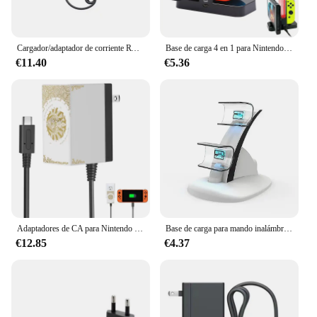
Cargador/adaptador de corriente RYRA 100-240V para consola de juegos Switch, cargador UE, Reino Unido, interruptor NS, alimentación para cargador, muelles de juegos, Gamepads
Base de carga 4 en 1 para Nintendo Switch, controlador OLED Joy-con, cargador para Nintendo Switch Pro, soporte de carga NS Switch
€11.40
€5.36
Adaptadores de CA para Nintendo Switch, compatibles con la base Nintendo Switch y el propio sistema Nintendo Switch
Base de carga para mando inalámbrico PS5, estación de soporte de carga Dual tipo C, accesorios para Playstation 5
€12.85
€4.37