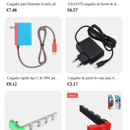
Cargador para Nintendo Switch, adaptador de Cable de alimentación, Cargador rápido Compatible con Nintendo Switch/Switch Lite/Switch OLED
GILGOTT-cargador de fuente de alimentación para Nintendo Switch, adaptador de CA, enchufe UE, EE. UU., Reino Unido, estación de acoplamiento OLED, Kit de carga rápida, NS Lite
€7.46
€6.57
Cargador rápido tipo C de 39W para Nintendo Switch, adaptador de CA con fuente de alimentación de 15V/2.6A para Nintendo Switch/OLED/Controlador-enchufe estadounidense
Cargador de pared de viaje para el hogar, enchufe europeo y estadounidense, fuente de alimentación USB tipo C, Cable adaptador de carga CA para consola Nintendo Switch NS Oled/Lite
€9.12
€3.17