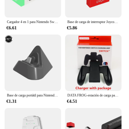
Cargador 4 en 1 para Nintendo Switch oled JoyCon, soporte de estación de carga para Nintendo Switch Joy-Con, nuevo COLOR
Base de carga de interruptor Joycon, soporte de cargador, 4 asas Joycon para carga
€6.61
€5.86
Base de carga portátil para Nintendo Switch Lite, Base de carga tipo C, Base de carga
DATA FROG-estación de carga para Nintendo Switch, cargador OLED Joy Pad, soporte recargable, mango de agarre, controlador
€1.31
€4.51