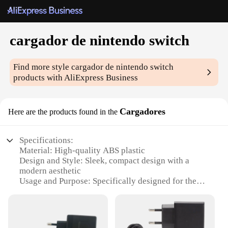
cargador de nintendo switch
Find more style
cargador de nintendo switch
products with AliExpress Business
Cargadores
Here are the products found in the
Specifications:
Material: High-quality ABS plastic
Design and Style: Sleek, compact design with a
modern aesthetic
Usage and Purpose: Specifically designed for the
Nintendo Switch gaming console
Performance and Property: Efficient power delivery
with over-voltage protection
Parts and Accessories: Includes a USB-C to USB-C