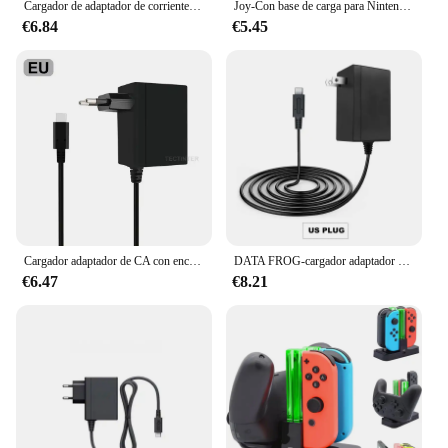
Cargador de adaptador de corriente CA Compatible con consola de juegos Nintendo Switch, cargador de pared tipo C, enchufe europeo/estadounidense para accesorios de Portal PS5
Joy-Con base de carga para Nintendo Switch, soporte de estación de carga para controlador, NS Joy-Con
€6.84
€5.45
Cargador adaptador de CA con enchufe UE/EE. UU. para Nintendo Switch/OLED tipo C, fuente de alimentación USB, cargador de pared para accesorios de Portal PS5
DATA FROG-cargador adaptador de CA para Nintendo Switch, enchufe europeo y estadounidense, OLED, carga tipo C, fuente de alimentación USB para Nintendo Switch
€6.47
€8.21