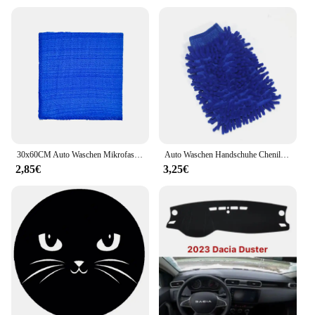
30x60CM Auto Waschen Mikrofaser Handtuch Auto Reinigung Trocknen Tuch Säumen Auto Pflege Tuch Detaillierung Auto Waschen handtuch Für Toyota
Auto Waschen Handschuhe Chenille Korallen Fleece Handschuhe Waschen Wischer Auto Reinigung Handtuch Auto Staub Waschmaschine Mitt Auto Reinigung Zubehör
2,85€
3,25€