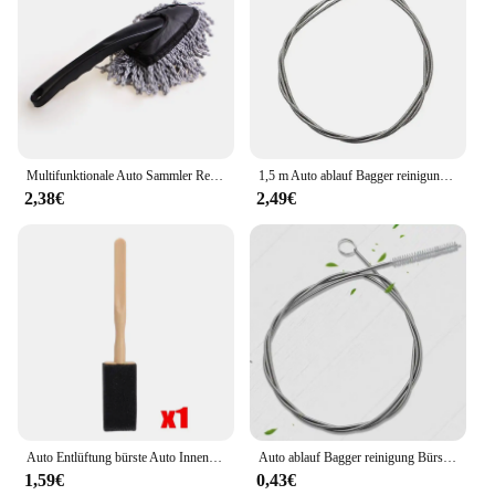
Multifunktionale Auto Sammler Reinigung Staub Mopp Borsten Starke Wasser Absorption Fahrzeug Reinigung Wachs Mopp Pinsel Auto Waschen
1,5 m Auto ablauf Bagger reinigung Bürste Auto Schiebedach langes Werkzeug Zubehör Detail lierung Autos chläuche Reinigung m6y7
2,38€
2,49€
Auto Entlüftung bürste Auto Innen reinigung Stauben tfernung Klimaanlage Kühlergrill Schwamm Reinigungs bürsten Auto Reinigung Zubehör
Auto ablauf Bagger reinigung Bürste Abfluss schläuche Abfluss multifunktion ales Entwässerung werkzeug Autozubehör Küchen zubehör
1,59€
0,43€