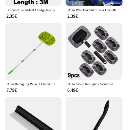
3m/5m Auto Ablauf Dredge Reinigung Pinsel Auto Schiebedach Ablauf Loch Verstopfen Pinsel Lange Schläuche Reinigung werkzeug Universal Abflussrohr Reiniger
Auto Waschen Mikrofaser Chenille Auto Waschen Schwamm Pflege Waschen Pinsel Pad Waschen Handtuch Auto Handschuhe Styling Zubehör Gadget
2,35€
2,39€
Auto Reinigung Pinsel Detaillierung Einstellbar Super saugfähigen Auto Waschen Pinsel Teleskop Lange Griff Reinigung Mopp Auto Zubehör
Auto Mopp Reinigung Windows Windschutzscheibe Nebel Reinigung Werkzeug Waschen Lappen Fenster Wischen Home Office Duster Pinsel Auto Glas Tuch Reiniger
7,79€
6,49€