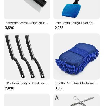
Kratzfestes, weiches Silikon, praktischer Rakel, Auto-Wasserwischer, Fensterreinigungsschaber, Filmschaber, Autozubehör
Auto Fenster Reiniger Pinsel Kit Windschutzscheibe Reinigung Waschen Werkzeuge Innen Auto Glas Wischer mit Lange Griff Auto Zubehör
3,59€
2,25€
3Pcs Fugen Reinigung Pinsel Langlebig Auto Küche Fliesen Mörtel Dead End Borsten Reinigung Pinsel Schlafzimmer Boden Linie Reinigung Pinsel
1 Pc Blau Mikrofaser Chenille Auto Waschen Schwamm Pflege Waschen Pinsel Pad Reinigung Werkzeug Auto Waschen Handtuch Handschuhe Styling Zubehör
2,09€
3,05€