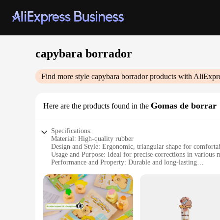
capybara borrador
Find more style
capybara borrador
products with AliExpr
Gomas de borrar
Here are the products found in the
Specifications:
Material: High-quality rubber
Design and Style: Ergonomic, triangular shape for comforta
Usage and Purpose: Ideal for precise corrections in various
Performance and Property: Durable and long-lasting
Parts and Accessories: Includes multiple capybara borradores 
Applicable People: Suitable for artists, students, and profess
Features:
**Unmatched Precision and Comfort**
The capybara borrador is not just a tool; it's a precision ins