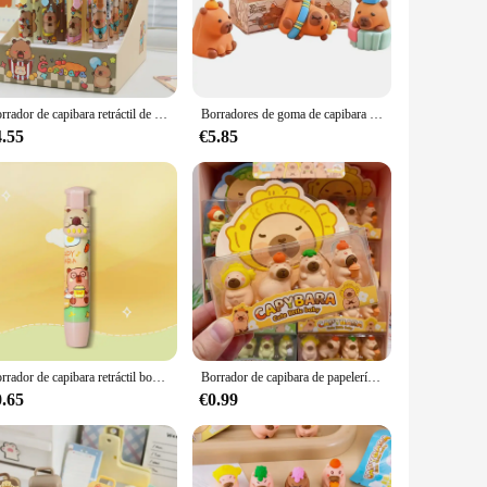
tudent, or an enthusiast, the capybara borrador is your go-to
 remain precise and consistent over time. The set includes
Borrador de capibara retráctil de dibujos animados, borrador suave y limpio, lápiz de prensado creativo, regalos de papelería para estudiantes, 1/4 Uds.
Borradores de goma de capibara de dibujos animados, papelería estética Kawaii, suministros de oficina, borradores de goma tridimensionales bonitos, regalo, 1 Uds.
ed sketch, a fine-art piece, or a complex design, these
4.55
€5.85
u're a retailer looking to stock up on art supplies or an
 just a tool; it's a partner in your creative journey, ensuring
Borrador de capibara retráctil bonito de dibujos animados, borrador de lápiz de presión creativo, suministros escolares, regalos de papelería para estudiantes Kawaii
Borrador de capibara de papelería bonito al azar, juguetes para niños, lápiz de recompensa para guardería, regalos de goma, borrador de capibara
0.65
€0.99