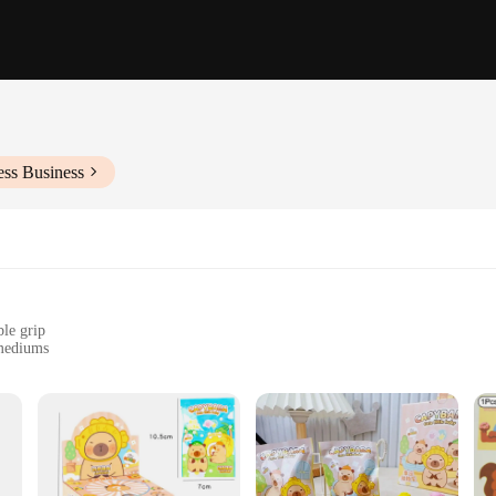
ess Business
ble grip
 mediums
in a set
ionals
trument designed to elevate your artistic endeavors. The triangular shape of thes