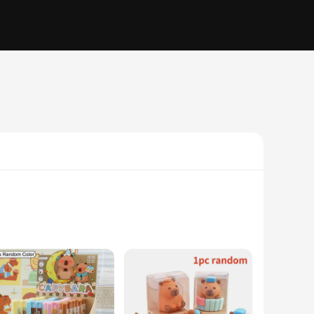
e gomas de borrar is not only aesthetically pleasing but also