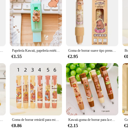
 lápiz de goma retráctiles Kawaii de dibujos animados creativos, bonitos borradores de prensa Capybara para niños, estudiantes, escritura y dibujo
Papelería Kawaii, papelería estética, suministros de oficina, artículos escolares, regalo para niños, borrador, lindo capibara, goma divertida
Goma de borrar suave tipo prensa de dibujos animados Capybara, suministros de oficina escolar para estudiantes, premios geniales, papelería, regalo del Día de los niños
€1.55
€2.95
€
hetic Stationery Office Supplies Cute Creative Capybara Push Pull borrador divertido portátil sin huellas, goma de limpieza
Goma de borrar retráctil para estudiantes, 1 unidad, borrador mecánico suave y limpio, papelería, lápiz de presión, regalo
Kawaii-goma de borrar para la escuela, 1 piezas, lindo, Capybara, suministros de papelería para oficina y regalos, 2024
€0.86
€2.15
€