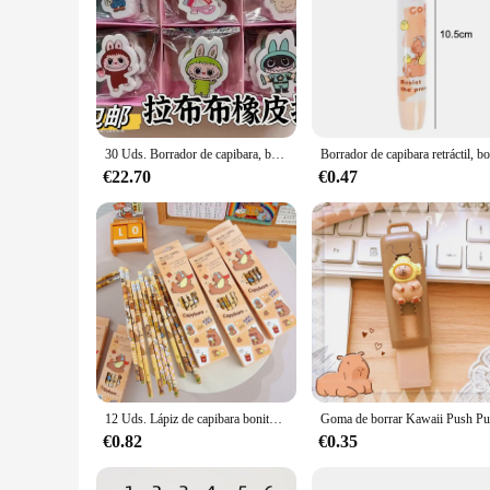
30 Uds. Borrador de capibara, borrador de lápiz para alumnos de guardería, suministros para estudiantes
€22.70
€0.47
12 Uds. Lápiz de capibara bonito de dibujos animados con borrador, lápiz Kawaii creativo, suministros de oficina, papelería para estudiantes, premio de regalo para estudiantes
€0.82
€0.35