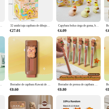
ng hand fatigue during prolonged use. Whether you're a professional artist, a s
ur artwork.
uilt to last. They are resistant to wear and tear, ensuring that your corrections
ministros escolares suaves, borrador de goma para estudiantes de oficina estacionario sin desorden, regalo para niños, 1 ud.
32 unids/caja capibara de dibujos animados bolsa ciega borrador papelería capibara figura de acción modelo muñeca juguete para regalos de niños
Capybara bolsa ciega de goma, borrador de lápiz de dibujos animados de Anime, artículos de papelería para estudiantes, niños, ir a la escuela, regalo de cumpleaños
ht size and firmness for your specific needs. Whether you're working on a detail
€27.01
€4.09
€
ordable but also accessible to a wide range of vendors and suppliers. Whether yo
ilable in sets, making them an ideal choice for sale. The capybara borrador is not
a, papelería bonita, goma creativa para guardería, suministros de oficina para aprendizaje, regalos
Borrador de capibara Kawaii de moda de dibujos animados, borrador de goma suave creativo, suministros escolares, regalos estacionarios para estudiantes
Borrador de prensa de capibara bonito de dibujos animados, borrador de dibujo creativo para estudiantes, borrador de lápiz de moda, suministros escolares, 2 uds.
€0.60
€0.80
€