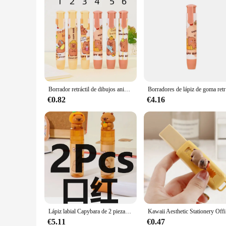
Borrador retráctil de dibujos animados, borrador de lápiz de presión de papelería limpia, borrador mecánico suave, suministros escolares, 1 unidad
Borradores de
€0.82
€4.16
Lápiz labial Capybara de 2 piezas, goma de borrar de colores, bonitos dibujos animados, material de papelería para estudiantes, escuela, oficina, regalo de cumpleaños
Kawaii Aest
€5.11
€0.47