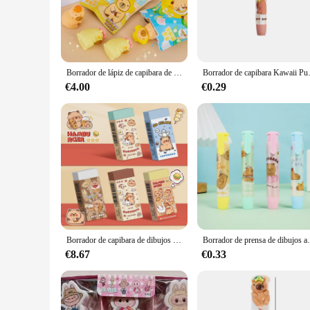
ergonomically designed to provide a comfortable grip, reduci
tool for achieving fine details and intricate corrections in yo
**Versatile and Durable**
Crafted from high-quality rubber, these gomas de borrar are b
Borrador de lápiz de capibara de dibujos animados, 4 Uds., borrador de capibara 3D de dibujos animados, bolsa sorpresa, papelería para estudiantes, suministros de oficina, regalos
Borrador de capibara Kawaii Push Pull, su
multiple capybara borradores, allowing you to choose the rig
gomas de borrar are versatile enough to handle any task.
€4.00
€0.29
**Adaptable and Accessible**
As a wholesale product, the capybara borrador is not only aff
artist in need of reliable tools, these gomas de borrar are ava
that every stroke is as precise as the last.
Borrador de capibara de dibujos animados, borrador de lápiz Kawaii, borrador duradero encantador, papelería para estudiantes, suministros escolares, regalos, 10 Uds.
Borrador de prensa de dibujos animados de capibar
€8.67
€0.33