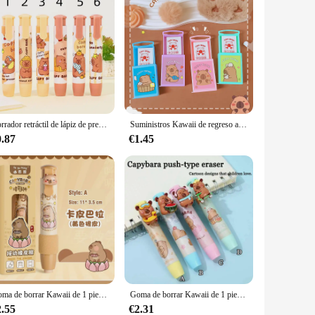
Borrador retráctil de lápiz de prensado suave y limpio, tipo bolígrafo de papelería, regalo para estudiantes, 1 unidad
Suministros Kawaii de regreso a la escuela, papelería estética, artículos de papelería, Caja Mágica, goma de borrar, cosas lindas, material escolar
0.87
€1.45
Goma de borrar Kawaii de 1 piezas, borrador tipo Capybara, divertido, material de papelería escolar, oficina y regalos, 2024
Goma de borrar Kawaii de 1 piezas, borrador tipo Capybara, divertido, material de papelería escolar, oficina y regalos, 2024
2.55
€2.31