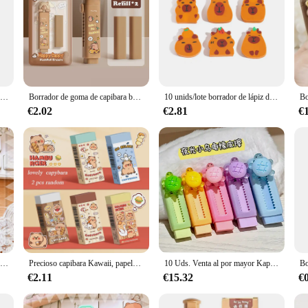
Borrador de capibara retráctil, borrador mecánico suave y limpio, papelería para estudiantes, borrador de lápiz de presión, suministros de oficina, regalos, 1 ud.
Borrador de goma de capibara bonito, borrador de silicona de dibujos animados con núcleo reemplazable, regalo, diseño de empuje, tipo rotulador, suministros escolares
10 unids/lote borrador de lápiz de animales de dibujos animados creativo lindo Capybara corte borradores de goma regalo niños Kawaii escuela Oficina papelería
€2.02
€2.81
€
Goma de borrar Kawaii Push Pull Capybara para niños, material escolar suave, limpia, desordenada, papelería, oficina, estudiante, regalo
Precioso capibara Kawaii, papelería de goma, prensa, borrador de goma, suministros de papelería escolar divertidos, papelería de oficina y regalos 2024
10 Uds. Venta al por mayor Kapibara Capybara Push Pull borrador escalable para materiales de escritura para estudiantes de oficina volver a la escuela
€2.11
€15.32
€