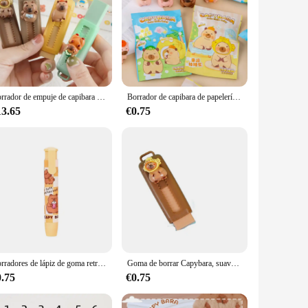
Borrador de empuje de capibara Kapibala, venta al por mayor, 10 Uds., para oficina, útiles de escritura para estudiantes, regreso a la escuela
Borrador de capibara de papelería bonito, juguetes para niños, lápiz de recompensa para guardería, regalos de goma, borrador de capibara
13.65
€0.75
Borradores de lápiz de goma retráctiles Kawaii de dibujos animados para niños, bonitos borradores de prensa Capybara para estudiantes, escritura y dibujo
Goma de borrar Capybara, suave, 4B, boceto gratis, papelería, suministros escolares para estudiantes, nuevo
0.75
€0.75