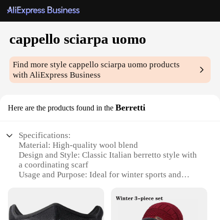
cappello sciarpa uomo
Find more style
cappello sciarpa uomo
products
with AliExpress Business
Berretti
Here are the products found in the
Specifications:
Material: High-quality wool blend
Design and Style: Classic Italian berretto style with
a coordinating scarf
Usage and Purpose: Ideal for winter sports and
outdoor activities
Performance and Property: Durable and warm for
cold weather conditions
Shape or Size: One size fits most adults