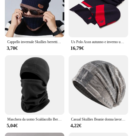
Cappello invernale Skullies berretti cappelli berretti per uomo donna sciarpa di lana berretti passamontagna maschera Gorras cappello lavorato a maglia
Us Polo Assn autunno e inverno uomo e donna cappelli e sciarpe Set cappelli lavorati a maglia sciarpa ricamata calda e traspirante in due pezzi
3,70€
16,79€
Maschera da uomo Scaldacollo Berretti Copricapo Sciarpa sportiva Berretti Cappello polare invernale Passamontagna
Casual Skullies Beanie donna lavorato a maglia lettere motivo floreale cappelli uomo sciarpa Beanie multiuso Outdoor Bonnet Cap ciclismo turbante
5,04€
4,22€