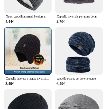
Nuovi cappelli invernali bicolore unisex Aggiungi foderati in pelliccia per uomo e donna Berretto caldo moda Cappelli lavorati a maglia invernali casual
Cappello invernale per uomo donna Pullover cappello sciarpa vestito più velluto foderato in pile bambini spesso caldo berretto cappello lavorato a maglia maschile Caps
4,44€
2,70€
Cappello lavorato a maglia invernale da uomo all'aperto Peluche Calore Berretto con visiera Paraorecchie Moda casual Foderato in pelliccia sintetica Cappelli bomber Protezione per le orecchie da ciclismo
cappello sciarpa set inverno uomo berretti lavorati a maglia per donna sci all'aperto ciclismo collo in peluche caldo berretto antivento famle lana addensare berretti
3,49€
6,49€