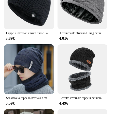
Cappelli invernali unisex Snow Labal Cappelli lavorati a maglia tinta unita per uomo e donna Berretto da esterno Aggiungi fodera in pelliccia Cappelli sportivi caldi
1 pz turbante africano Durag per uomo, sciarpa foderata in raso di seta per uomo fascia per la testa, scelta ideale per i regali
3,89€
4,01€
Scaldacollo cappello lavorato a maglia sciarpa Set fodera in lana di pelliccia spessa berretti in maglia calda passamontagna cappello invernale per uomo donna berretto Skullies Bonnet
Berretto invernale cappelli per uomo cappello lavorato a maglia berretto moda berretto donna sciarpa collo di lana spessa berretto passamontagna maschera cofano cappelli caldi
3,59€
4,49€