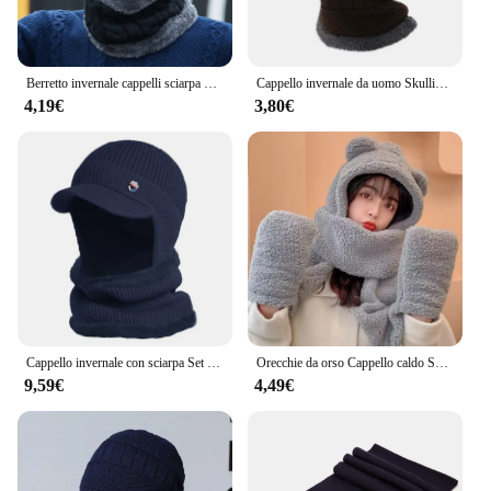
Berretto invernale cappelli sciarpa Set spesso caldo berretti morbidi cappello per uomo donna
Cappello invernale da uomo Skullies Berretti Cappelli Berretti invernali da uomo Donna Sciarpa di lana Berretto Passamontagna Maschera Cofano Cappello lavorato a maglia per donna
4,19€
3,80€
Cappello invernale con sciarpa Set Skullies Berretti per uomo Cappello lavorato a maglia Donna Maschera Addensare Passamontagna Paraorecchie Cofano Collo maschile Tubo
Orecchie da orso Cappello caldo Sciarpa Set Donna Uomo Comfort caldo Peluche addensato Felpa con cappuccio Cappello Sciarpa Guanti Set Ragazza Kawaii Cappello casual
9,59€
4,49€