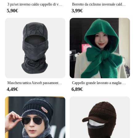
3 pz/set inverno caldo cappello di velluto sciarpa guanti Set per uomo donna cappello da equitazione all'aperto berretti protezione collo sciarpa Cap
Berretto da ciclismo invernale caldo per uomo bicicletta moto passamontagna antivento sciarpa sportiva velluto Bike Face Cover donna escursionismo cappello da sci
5,90€
3,99€
Maschera tattica Airsoft passamontagna integrale Paintball ciclismo bicicletta escursionismo sciarpa pesca Snowboard maschere da sci cappuccio cappello uomo donna
Cappello grande lavorato a maglia berretti berretto per uomo e donna inverno caldo Unisex con cappuccio cappello collo sciarpa berretto sci cappello freddo passamontagna berretti cofano
4,49€
6,89€