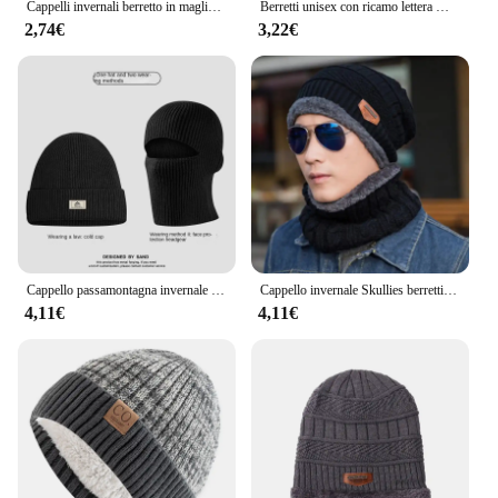
Cappelli invernali berretto in maglia uomo e donna cappello in velluto sciarpa in pile corallo cappello da equitazione all'aperto ispessimento caldo più berretto protettivo con collo in velluto
Berretti unisex con ricamo lettera WY Autunno Inverno Cappello caldo Berretti per donna Uomo
2,74€
3,22€
Cappello passamontagna invernale da uomo, cappello di lana lavorato a maglia caldo copricapo antivento e a prova di freddo maschera per il viso cappello caldo e freddo
Cappello invernale Skullies berretti cappelli berretti invernali per uomo donna sciarpa di lana berretti passamontagna maschera Gorras cappello lavorato a maglia
4,11€
4,11€