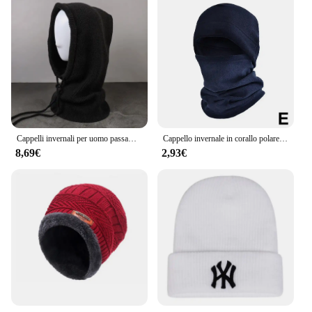
Cappelli invernali per uomo passamontagna cappelli in maglia con coulisse sciarpa con cappuccio caldo cappello tinta unita collo collo Pullover lavorato a maglia berretti
Cappello invernale in corallo polare passamontagna in pile da uomo scalda viso berretti copricapo termico tattico militare sportivo sciarpa berretti
8,69€
2,93€