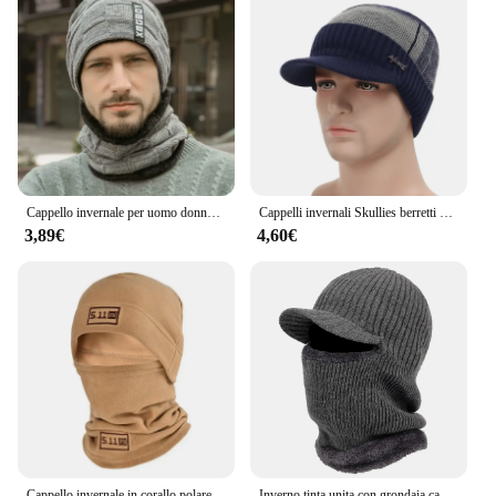
Cappello invernale per uomo donna Pullover cappello sciarpa vestito più velluto foderato in pile bambini spesso caldo berretto cappello lavorato a maglia maschile Caps
Cappelli invernali Skullies berretti cappello uomo berretti invernali per donna sciarpa di lana berretti passamontagna maschera Gorras cappello lavorato a maglia
3,89€
4,60€
Cappello invernale in corallo polare passamontagna in pile da uomo scalda viso berretti copricapo termico tattico militare sportivo sciarpa berretti
Inverno tinta unita con grondaia cappelli da uomo protezione per le orecchie caldo cappello lavorato a maglia spesso sciarpa berretto da Baseball antivento per l'equitazione all'aperto