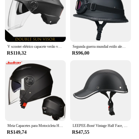
V scooter elétrico capacete verão vespa chopper motocicleta capacetes de segurança cachoeira soman artigos urbanos mulher homem moto equipamentos
Segunda guerra mundial estilo alemão moto rcycle capacete rosto aberto retro cascos para moto
R$110,32
R$96,00
Meia Capacetes para Motocicleta Homem, Lente Dupla, Capacete Moto Scooter, Vespa Village Riding
LEEPEE-Boné Vintage Half Face, Capacete para Motocicleta, Chapéu de Segurança Scooter, Estilo Beisebol, Café Racer, Verão
R$149,74
R$47,55