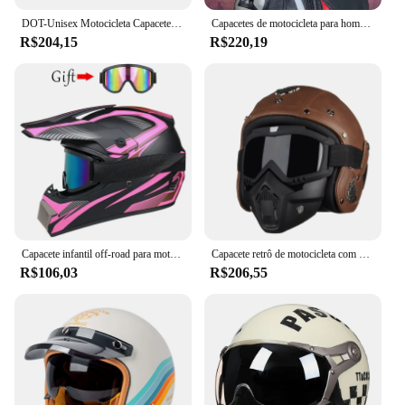
DOT-Unisex Motocicleta Capacete Completo, Segurança Modular, Flip Up, Equitação, Ao ar livre, Flip-Up
Capacetes de motocicleta para homem e mulher usar lente dupla locomotiva capacetes cascos para capacete da motocicleta
R$204,15
R$220,19
Capacete infantil off-road para motocicleta, cross bike am dh, motocross
Capacete retrô de motocicleta com viseira solar e óculos de proteção 3/4 aberto, meia face, apto para moto off-road, capacete masculino
R$106,03
R$206,55