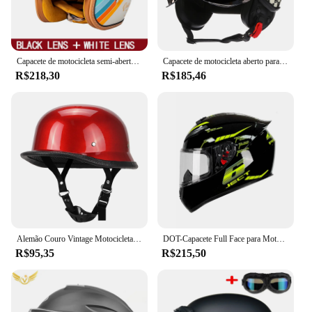
Capacete de motocicleta semi-aberta retrô, acessórios cross country, inverno, 3, 4
Capacete de motocicleta aberto para homens e mulheres, capacetes de moto retrô, chopper vintage, moto, scooter, DOT, novo, 3, 4
R$218,30
R$185,46
Alemão Couro Vintage Motocicleta Meia Capacete, Open Face Capacete, Piloto Motociclista, Certificação DOT, S-XXL
DOT-Capacete Full Face para Motocicleta, Capacete de Segurança para Moto e Scooter, Capacetes Modulares para Homens e Mulheres
R$95,35
R$215,50