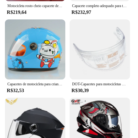
Motocicleta rosto cheio capacete de corrida clássico colarinho capacetes com lente dupla capacete casco casco
Capacete completo adequado para todas as estações, Capacete de segurança para motocicletas elétricas, National Standard 3CDOT
R$219,64
R$232,97
Capacetes de motocicleta para crianças, guarda-sol, proteção solar, Crash, adorável, menino, menina, garoto, scooter, inverno, novo, 42-52cm
DOT-Capacetes para motocicletas para homens e mulheres, podem ser equipados com Bluetooth, seguro no inverno, quatro estações
R$32,53
R$30,39