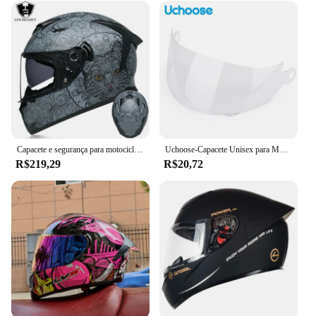
Capacete e segurança para motocicleta scooter casco moto modular capacetes motor rosto cheio integral motorsiklet kask
Uchoose-Capacete Unisex para Motocicleta com Lente Dupla, Capacete de Segurança Transversal, Capacete Modular Flip com Viseira, Certificação DOT
R$219,29
R$20,72