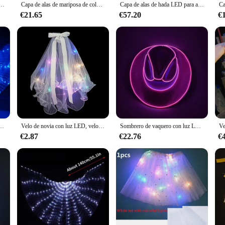
anza del vientre para mujer, corona, alas de mariposa, capa, capa telescópica, brillo, fiesta, boda, Festival
Capa de alas de mariposa de colores para danza del vientre para mujer, disfraz de Rave, alas de Ángel LED, ropa de escenario iluminada para Halloween y Navidad
Capa de alas de hada LED para adultos y niños, bailarinas, coloridas alas de mariposa luminosas, baile del vientre, actuación, escenario, fiesta, utilería para fotos
€21.65
€57.20
€
 luminosos de baile, capa de danza del vientre fluorescente, longitud de 145cm, adecuado para altura 160
Velo de novia con luz LED, velos de novia con Clip para el pelo, fiesta de tul, Festival, disfraz de Halloween
Sombrero de vaquero con luz LED para fiesta de despedida de soltera, gorra luminosa para novia, accesorios para club nocturno, suministros para festivales
€2.87
€22.76
€