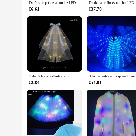
Disfraz de princesa con luz LED para mujer, traje de hada con alas de Ángel, capa Rave, Cosplay, baile, Halloween, boda, Festival
Diadema de flores con luz LED para d
€6.61
€37.70
Velo de boda brillante con luz LED, accesorio para el cabello con lazo y perlas que brillan en la oscuridad, recuerdo de fiesta de cumpleaños, Cosplay, 1 piezas
Alas de baile de mariposa luminosas LED, Accesorios
€2.84
€54.81