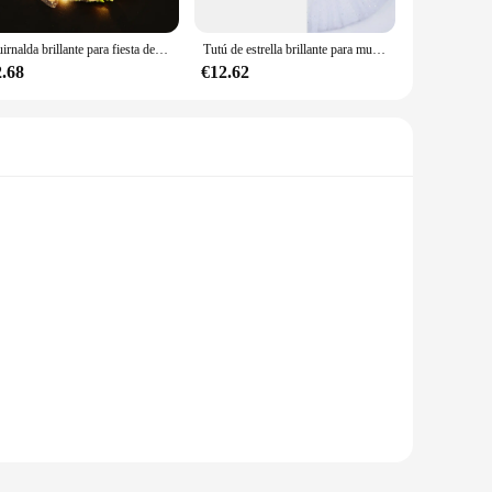
Guirnalda brillante para fiesta de boda, corona de flores, diadema con luz LED, corona de neón de Navidad, decoración luminosa para el cabello, diadema
Tutú de estrella brillante para mujer, falda iluminada, ropa LED para cumpleaños, boda, Ballet, baile, Halloween, Navidad, disfraz de fiesta de lujo
2.68
€12.62