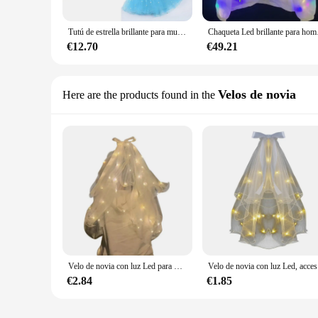
Tutú de estrella brillante para mujer, falda iluminada, ropa LED para cumpleaños, boda, Ballet, baile, Halloween, Navidad, disfraz de fiesta de lujo
Chaqueta Led brillante
€12.70
€49.21
Velos de novia
Here are the products found in the
Velo de novia con luz Led para mujer, accesorio elegante y bonito para fiesta de boda, 2023
Velo de
€2.84
€1.85