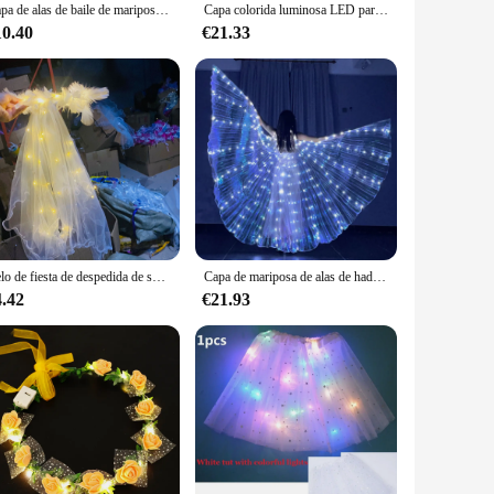
Capa de alas de baile de mariposa luminosa LED, espectáculos fluorescentes, actuación, gran evento, accesorios de atmósfera de baile, capa luminosa Led
Capa colorida luminosa LED para adultos y niños, ala de mariposa luminosa para baile, actuación en escenario, brillo de vientre, utilería para Fotos de Fiesta
10.40
€21.33
Velo de fiesta de despedida de soltera, corona de flores y plumas, luz LED brillante, velo de novia para regalo, decoración de compromiso para fiesta de boda
Capa de mariposa de alas de hada de baile LED, ropa de rendimiento para niños, luz Fastflash de escenario, suministros de baile de vientre LED
4.42
€21.93