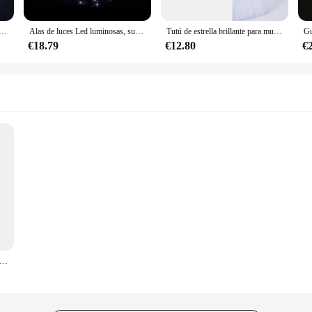
 para hombre y mujer, abrigo luminoso de colores, cortavientos de manga larga para fiesta, suministros para hombre
Alas de luces Led luminosas, suministros de rendimiento de escenario, decoración de fiesta de boda, alas de mariposa, baile de hadas
Tutú de estrella brillante para mujer, falda iluminada, ropa LED para cumpleaños, boda, Ballet, baile, Halloween, Navidad, disfraz de fiesta de lujo
€18.79
€12.80
€
 novia con luz Led, accesorio para el cabello de tul, con pico de pato, envío directo