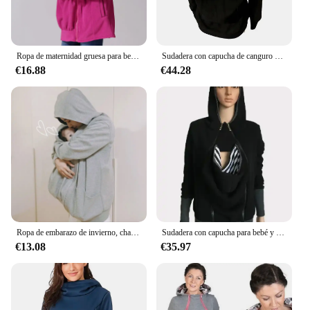
Ropa de maternidad gruesa para bebé, chaqueta de forro polar, abrigo de canguro para mamás, Panel extraíble, sudaderas de maternidad
Sudadera con capucha de canguro de maternidad 3 en 1, chaqueta multifunción con cremallera desmontable para mujer para bebé y madre
€16.88
€44.28
Ropa de embarazo de invierno, chaquetas de maternidad, abrigo de canguro, ropa portabebés, ropa de abrigo informal con capucha para mamá, ropa de maternidad
Sudadera con capucha para bebé y madre, canguro de maternidad multifuncional, portabebés extraíble
€13.08
€35.97