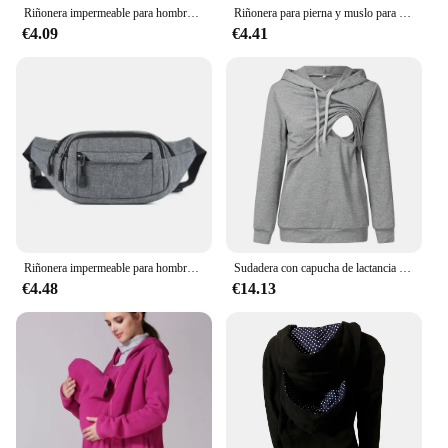
Riñonera impermeable para hombre y mujer, bolso de hombro cruzado, bolso lateral tipo canguro
Riñonera para pierna y muslo para hombre, riñonera con cinturón, riñonera de canguro para cadera, vientre, Canguro, plátano, bolso lateral, teléfono, pecho, deporte
€4.09
€4.41
Riñonera impermeable para hombre y mujer, bolso de hombro cruzado, plátano, canguro
Sudadera con capucha de lactancia para mujer, ropa de maternidad de manga larga con bolsillo de canguro, 2024
€4.48
€14.13