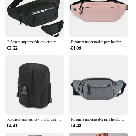
Riñonera impermeable con cinturón para hombre y mujer, riñonera para hombre, saco de cadera de canguro, bolso de hombro con plátano cruzado para el vientre, Canguro
Riñonera impermeable para hombre y mujer, bolso de hombro cruzado, bolso lateral tipo canguro
€3.52
€4.09
Riñonera para pierna y muslo para hombre, riñonera con cinturón, riñonera de canguro para cadera, vientre, Canguro, plátano, bolso lateral, teléfono, pecho, deporte
Riñonera impermeable para hombre y mujer, bolso de hombro cruzado, plátano, canguro
€4.41
€4.48