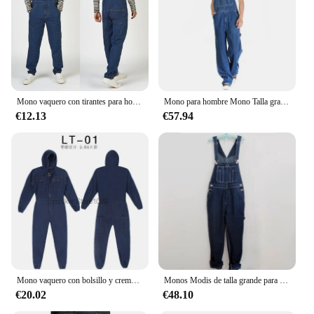
worn as a necktie, belt, or even as a hair accessory
Performance and Property: Durable and long-
lasting, with a comfortable fit for various body
types
Features:
|Wholesale|Vendors|
Mono vaquero con tirantes para hombre, ropa para primavera y otoño, novedad de 2024
Mono para hombre Mono Talla grande Correa Jeans azul recto con 7 bolsillos
€12.13
€57.94
**Unique Design and Versatility**
The canguro de jean is not just an ordinary
accessory; it's a statement piece that stands out in
any wardrobe. Its playful kangaroo design is not
only adorable but also versatile, allowing you to
wear it in multiple ways. Whether you're looking to
add a touch of whimsy to your business attire or
seeking a creative way to accessorize your casual
outfits, the canguro de jean is the perfect choice. Its
lightweight and flexible nature make it suitable for
various occasions, from office settings to casual
gatherings.
Mono vaquero con bolsillo y cremallera para hombre, traje de soldadura eléctrica Unisex, ropa de trabajo de una pieza, 5xl
Monos Modis de talla grande para hombre, pantalones con pechera de mezclilla enormes de talla grande, monos con bolsillo a la moda, talla 48 50
€20.02
€48.10
**Comfort and Durability**
Crafted from high-quality denim, this canguro de