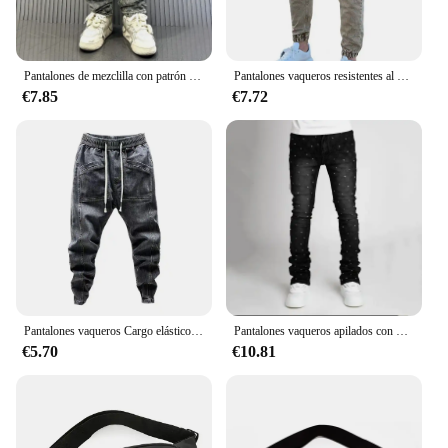
Pantalones de mezclilla con patrón Jacquard para hombre, pantalones holgados de Ajuste Recto, pantalones vaqueros anchos desgastados
Pantalones vaqueros resistentes al desgaste para hombre, con cremallera, color Fast, pantalones ajustados
€7.85
€7.72
Pantalones vaqueros Cargo elásticos Harajuku de Corea, pantalones harén, ropa de calle para correr, pantalones de chándal con estampado de letras, ropa de calle de alta calidad
Pantalones vaqueros apilados con personalidad para hombre, pantalones vaqueros laminados con perlas elásticas ajustadas, Vaqueros nuevos rectos a la moda para hombre
€5.70
€10.81