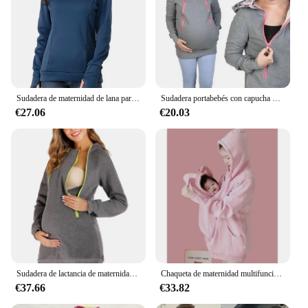
Sudadera de maternidad de lana para mujer, camisa de lactancia, Sudadera con capucha para mamá, canguro con bolsillo, ropa para mujeres embarazadas
Sudadera portabebés con capucha de maternidad para padres, sudadera con capucha de canguro de otoño, jerséis para mujeres, ropa de maternidad para mujeres embarazadas
€27.06
€20.03
Sudadera de lactancia de maternidad para mujer, Sudadera con capucha de canguro, manga larga, Top de embarazo, ropa de mujer embarazada
Chaqueta de maternidad multifunción con capucha para mujer, abrigo de canguro con cremallera, Sudadera con capucha desmontable, suéter de invierno
€37.66
€33.82