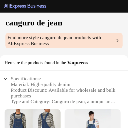
canguro de jean
Find more style
canguro de jean
products with
AliExpress Business
Vaqueros
Here are the products found in the
Specifications:
Material: High-quality denim
Product Discount: Available for wholesale and bulk
purchases
Type and Category: Canguro de jean, a unique and
trendy accessory
Design and Style: Features a playful kangaroo
design, perfect for fashion-forward individuals
Usage and Purpose: Versatile accessory that can be