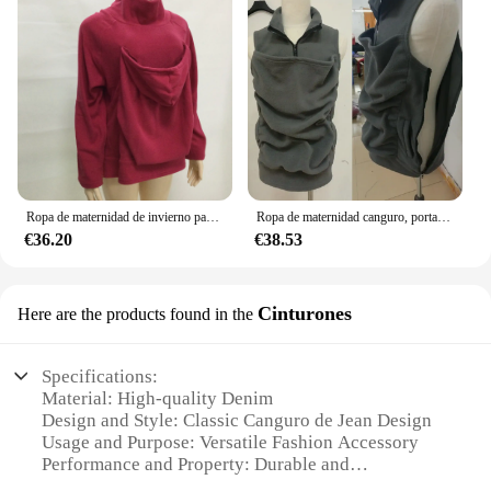
Ropa de maternidad de invierno para hombres, chaqueta de papá, canguro, cálido, sudaderas de maternidad, abrigo de moda
Ropa de maternidad canguro, portabebés para mamá, Top sin mangas para lactancia, chaleco de invierno, suéter sin mangas
€36.20
€38.53
Cinturones
Here are the products found in the
Specifications:
Material: High-quality Denim
Design and Style: Classic Canguro de Jean Design
Usage and Purpose: Versatile Fashion Accessory
Performance and Property: Durable and
Comfortable