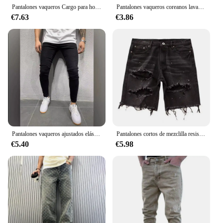
Pantalones vaqueros Cargo para hombre, ropa de calle, pantalones vaqueros para correr, pantalones vaqueros holgados de talla grande 8XL, pantalones vaqueros deportivos informales holgados para hombre
Pantalones vaqueros coreanos lavados para hombre, Vaqueros clásicos rectos de pierna ancha con bolsillos, Azul, Gris, Negro, holgados, informales, 2024
€7.63
€3.86
Pantalones vaqueros ajustados elásticos de alta calidad para Hombre, Pantalón vaquero lavado liso clásico europeo americano, Pantalones informales para Hombre, Joggers
Pantalones cortos de mezclilla resistentes a la deformación para hombre, pantalones cortos de mezclilla desgastados de verano, Ajuste Recto, agujeros rasgados, pantalones vaqueros hasta la rodilla con múltiples
€5.40
€5.98