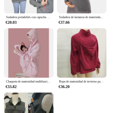
Sudadera portabebés con capucha de maternidad para padres, sudadera con capucha de canguro de otoño, jerséis para mujeres, ropa de maternidad para mujeres embarazadas
Sudadera de lactancia de maternidad para mujer, Sudadera con capucha de canguro, manga larga, Top de embarazo, ropa de mujer embarazada
€20.03
€37.66
Chaqueta de maternidad multifunción con capucha para mujer, abrigo de canguro con cremallera, Sudadera con capucha desmontable, suéter de invierno
Ropa de maternidad de invierno para hombres, chaqueta de papá, canguro, cálido, sudaderas de maternidad, abrigo de moda
€33.82
€36.20