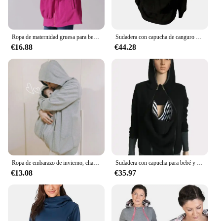
Ropa de maternidad gruesa para bebé, chaqueta de forro polar, abrigo de canguro para mamás, Panel extraíble, sudaderas de maternidad
Sudadera con capucha de canguro de maternidad 3 en 1, chaqueta multifunción con cremallera desmontable para mujer para bebé y madre
€16.88
€44.28
Ropa de embarazo de invierno, chaquetas de maternidad, abrigo de canguro, ropa portabebés, ropa de abrigo informal con capucha para mamá, ropa de maternidad
Sudadera con capucha para bebé y madre, canguro de maternidad multifuncional, portabebés extraíble
€13.08
€35.97