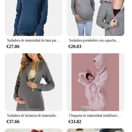
Sudadera de maternidad de lana para mujer, camisa de lactancia, Sudadera con capucha para mamá, canguro con bolsillo, ropa para mujeres embarazadas
Sudadera portabebés con capucha de maternidad para padres, sudadera con capucha de canguro de otoño, jerséis para mujeres, ropa de maternidad para mujeres embarazadas
€27.06
€20.03
Sudadera de lactancia de maternidad para mujer, Sudadera con capucha de canguro, manga larga, Top de embarazo, ropa de mujer embarazada
Chaqueta de maternidad multifunción con capucha para mujer, abrigo de canguro con cremallera, Sudadera con capucha desmontable, suéter de invierno
€37.66
€33.82