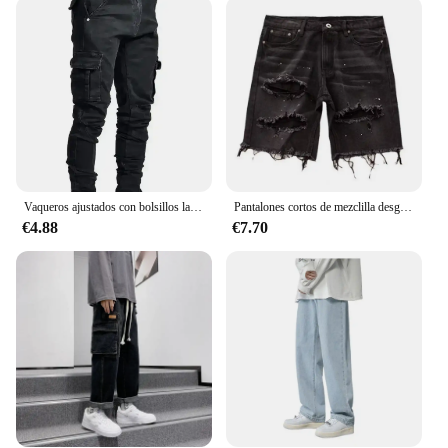
jean is designed to last. Its durable construction
ensures that it can withstand the rigors of daily
wear, making it a reliable addition to your accessory
collection. The comfort factor is also noteworthy, as
the tie's soft texture and adjustable design ensure a
comfortable fit for all body types. Whether you're
tying it around your neck or using it as a belt, the
canguro de jean provides a snug and secure fit
without compromising on comfort.
Vaqueros ajustados con bolsillos laterales y pies pequeños para hombre
Pantalones cortos de mezclilla desgastados personalizados para hombre, corte recto, agujeros rasgados, pantalones vaqueros hasta la rodilla, verano
**Adaptable and Functional**
€4.88
€7.70
One of the most appealing aspects of the canguro de
jean is its adaptability. It's not just a necktie; it can
also be used as a belt or even as a hair accessory,
making it a versatile piece for various fashion
needs. Its unique design allows you to express your
personal style in multiple ways, whether you're
dressing up for a special occasion or adding a
playful touch to your everyday look. With its
multiple uses, the canguro de jean is an excellent
choice for fashion enthusiasts and retailers looking
to offer a product that stands out in the market.