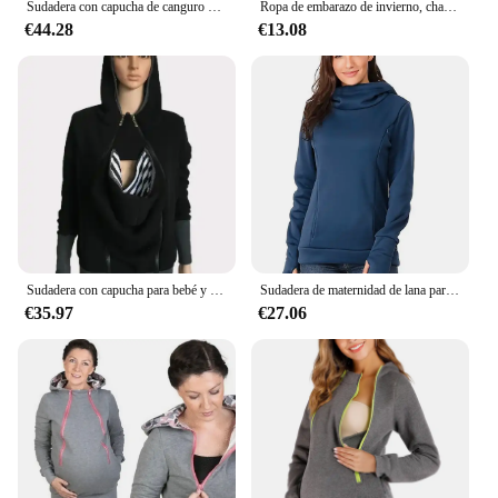
Sudadera con capucha de canguro de maternidad 3 en 1, chaqueta multifunción con cremallera desmontable para mujer para bebé y madre
Ropa de embarazo de invierno, chaquetas de maternidad, abrigo de canguro, ropa portabebés, ropa de abrigo informal con capucha para mamá, ropa de maternidad
€44.28
€13.08
Sudadera con capucha para bebé y madre, canguro de maternidad multifuncional, portabebés extraíble
Sudadera de maternidad de lana para mujer, camisa de lactancia, Sudadera con capucha para mamá, canguro con bolsillo, ropa para mujeres embarazadas
€35.97
€27.06