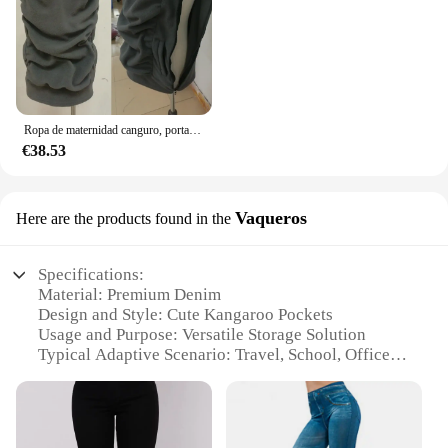
Ropa de maternidad canguro, portabebés para mamá, Top sin mangas para lactancia, chaleco de invierno, suéter sin mangas
€38.53
Vaqueros
Here are the products found in the
Specifications:
Material: Premium Denim
Design and Style: Cute Kangaroo Pockets
Usage and Purpose: Versatile Storage Solution
Typical Adaptive Scenario: Travel, School, Office
Shape or Size or Weight or Quantity: Compact and
Lightweight
Performance and Property: Durable and Stylish