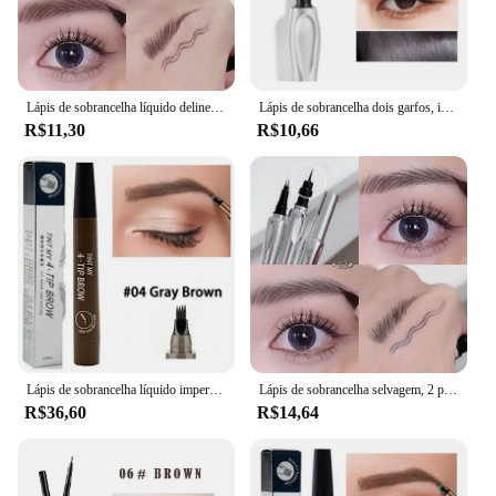
Lápis de sobrancelha líquido delineador, 2 garfo, caneta para cílios inferior, maquiagem, impermeável, duradoura, secagem rápida, ultra-fina, sobrancelhas cosméticos
Lápis de sobrancelha dois garfos, impermeável, não-manchas, delineador líquido extremamente fino, não-desbotamento, tridimensional
R$11,30
R$10,66
Lápis de sobrancelha líquido impermeável, caneta de sobrancelha de 4 pontos, maquiagem duradoura, Microblade Brow, maquiagem feminina
Lápis de sobrancelha selvagem, 2 pontos, duradouro, fácil de segurar, tatuagem de sobrancelha, impermeável, líquido fino deitado, Silkworm Brow Pen, maquiagem coreana
R$36,60
R$14,64