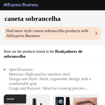
caneta sobrancelha
Find more style
caneta sobrancelha
products with
AliExpress Business
Realçadores de
Here are the products found in the
sobrancelha
Specifications:
Material: High-quality stainless steel
Design and Style: Sleek, ergonomic design with a
comfortable grip
Usage and Purpose: Ideal for creating precise,
natural-looking eyebrows
Performance and Property: Durable and sharp for
efficient brow shaping