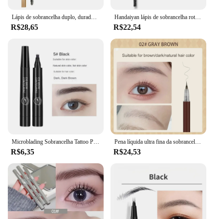
Lápis de sobrancelha duplo, duradouro, impermeável, resistente ao suor, ultra fino
Handaiyan lápis de sobrancelha rotativo automático, cabeça dupla, de longa duração, natural, impermeável, triângulo, maquiagem, 5 cores
R$28,65
R$22,54
Microblading Sobrancelha Tattoo Pen, impermeável 4 garfo ponta, de longa duração, Professional Fine Sketch, Enhance Stencil, Eye Brows Lápis
Pena líquida ultra fina da sobrancelha, lápis impermeável da composição, cor natural, não mancha, Biya, 0.01mm
R$6,35
R$24,53