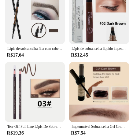
Lápis de sobrancelha fina com cabeça dupla, rotação automática, lápis de sobrancelha de 1 linha, impermeável e sem maquiagem, 1,5mm
Lápis de sobrancelha líquido impermeável Microblade Brow Maquiagem Pen, Long Lasting Cosmetic, 4 Ponto
R$17,64
R$12,45
Tear Off Pull Line Lápis De Sobrancelha, Não nitidez Precisa Lápis De Sobrancelha, Renderização De Cor Natural, Sweat Proof e Smudge Proof Eyebro
Impermeável Sobrancelha Gel Creme, Mulheres Maquiagem Tint, Sobrancelhas, Impermeável Tattoo Pen, Brush Kit, Dye Cosméticos, Enhancers
R$19,36
R$7,54