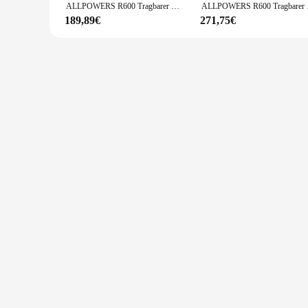
ALLPOWERS R600 Tragbarer Generator 299 Wh 600 W Kraftwerk mit AC-Steckdosen LiFePO4-Akku für Heimzelte Outdoor RV Camping
ALLPOWERS R600 Tragb
189,89€
271,75€