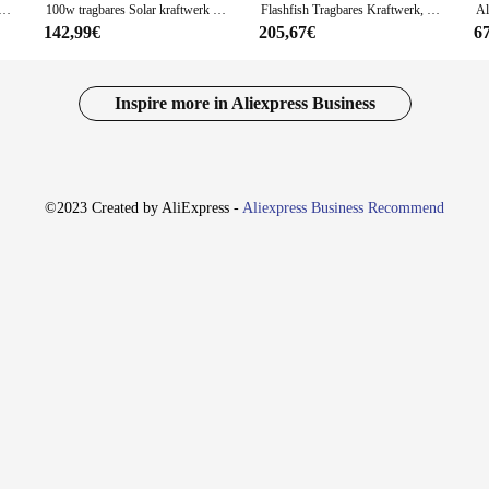
arer Generator 299 Wh 600 W Kraftwerk mit AC-Steckdosen LiFePO4-Akku für Heimzelte Outdoor RV Camping
100w tragbares Solar kraftwerk 110V/220V Strom generator Outdoor Camping Power Bank Outdoor Strom versorgung für Reise abenteuer
Flashfish Tragbares Kraftwerk, 500 W, Powerbank-Generator mit reiner Sinuswellen-AC-Ausgang für Outdoor-Camping-Notfall-Backup
142,99€
205,67€
6
Inspire more in Aliexpress Business
©2023 Created by AliExpress -
Aliexpress Business Recommend