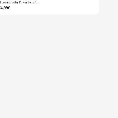
All powers Solar Power bank 41600mah 200w tragbares Kraftwerk mit Solar panel 60W,DC,USB,USB-C ausgang für Camping Laptop iPhone
74,99€