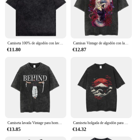
Camiseta 100% de algodón con lavado ácido para hombre, ropa de calle de Hip Hop, manga corta, negra, suelta, de verano
Camisas Vintage de algodón con lavado ácido, camisetas de manga corta con gráficos de Anime para hombres y mujeres, camisetas informales holgadas de gran tamaño de verano
€11.80
€12.87
Camiseta lavada Vintage para hombre, ropa de calle con estampado de Anime, Harajuku, Manga, Gojo, lavado ácido, Tops de gran tamaño
Camiseta holgada de algodón para hombre, camisa informal de manga corta con estampado de lavado ácido, Estilo Vintage, Unisex
€13.85
€14.32