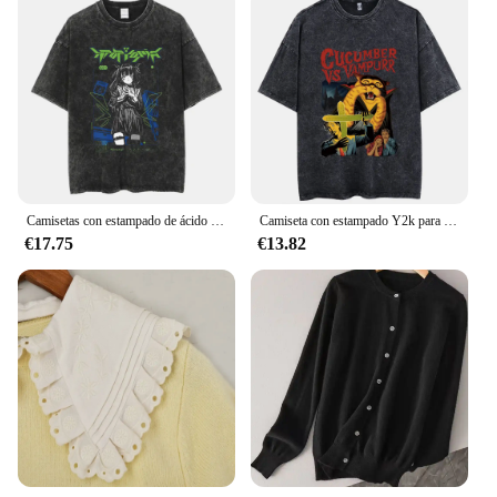
Camisetas con estampado de ácido para hombre, camiseta holgada Vintage de algodón, mangas cortas holgadas, camisas informales con estampado de lavado ácido, camisetas Unisex
Camiseta con estampado Y2k para hombre, camisa Retro de algodón 100% lavado, estilo Harajuku, Hip Hop, Unisex
€17.75
€13.82