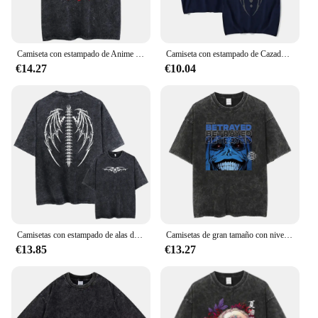
Camiseta con estampado de Anime para hombre y mujer, camisa de Manga corta con lavado ácido, 100% algodón, Estilo Vintage, a la moda, de gran tamaño
Camiseta con estampado de Cazador X Hunter para hombre, camisa lavada de Anime japonés, ropa de calle de Hip Hop, Harajuku, algodón ácido, Tops Unisex
€14.27
€10.04
Camisetas con estampado de alas de gran tamaño para hombre, camisetas Vintage de peso pesado para gimnasio, camisetas holgadas de algodón para entrenamiento con lavado ácido, camisetas de calle Unisex
Camisetas de gran tamaño con nivelación individual de Anime para hombre, camisetas Vintage de peso pesado para gimnasio, camisetas holgadas de algodón para entrenamiento con lavado ácido, Unisex
€13.85
€13.27