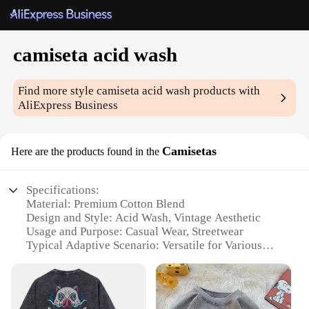
camiseta acid wash
Find more style
camiseta acid wash
products with
AliExpress Business
Camisetas
Here are the products found in the
Specifications:
Material: Premium Cotton Blend
Design and Style: Acid Wash, Vintage Aesthetic
Usage and Purpose: Casual Wear, Streetwear
Typical Adaptive Scenario: Versatile for Various
Occasions
Shape or Size or Weight or Quantity: Standard Fit,
Available in Multiple Sizes
Performance and Property: Durable, Comfortable,