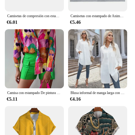
Camisetas de compresión con estampado Demon Slayer para hombre, camisetas interiores de entrenamiento para gimnasio, camisetas atléticas de secado rápido de manga corta, camisetas
Camisetas con estampado de Anime Demon Slayer Uzui Tengen Unisex, camiseta divertida de Ninja Mice Muki Gym, camiseta de ratón musculoso de gran tamaño
€6.01
€5.46
Camisa con estampado De pintura para mujer, blusa informal De manga larga con temperamento, moda diaria, Tops De otoño e invierno, 2024
Blusa informal de manga larga con cuello vuelto para mujer, Camisa holgada con botones, color liso, para verano, 2024
€5.11
€4.16