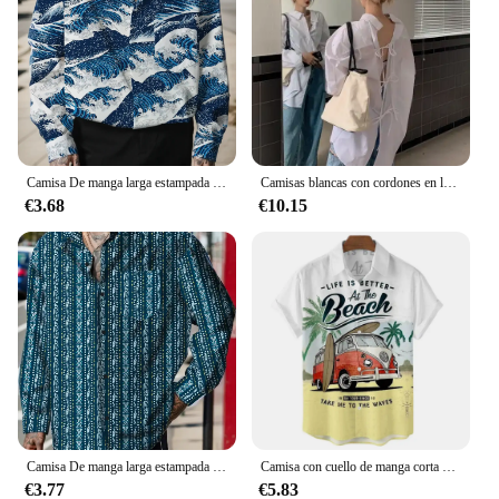
Camisa De manga larga estampada para Hombre, ropa informal, Primavera, Y2k
Camisas blancas con cordones en la espalda para Mujer, blusa holgada De dos prendas, Blusas salvajes a la Moda, Top informal Simple 2024
€3.68
€10.15
Camisa De manga larga estampada para Hombre, ropa informal, Primavera, Y2k
Camisa con cuello de manga corta para hombre, camisa holgada bonita de arena, playa de Hawaii, yardas grandes, informal, Floral, para vacaciones en la playa
€3.77
€5.83