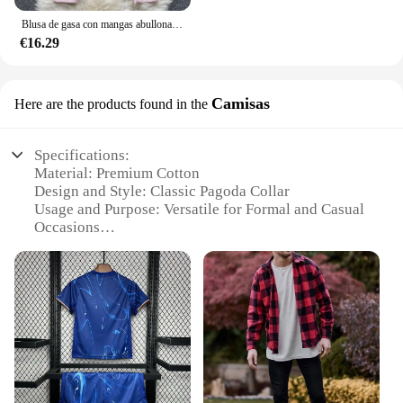
Blusa de gasa con mangas abullonadas bordadas para Mujer, Blusas de oficina, Camisas lisas ahuecadas, primavera, envío directo
€16.29
Camisas
Here are the products found in the
Specifications:
Material: Premium Cotton
Design and Style: Classic Pagoda Collar
Usage and Purpose: Versatile for Formal and Casual
Occasions
Type and Category: Men's Shirts
Performance and Property: Comfortable Fit with
Durable Fabric
Parts and Accessories: Comes with Matching Pocket
Square
Features:
|Vendors|