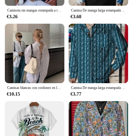
Camiseta sin mangas estampada a rayas con hebilla de Metal y cuello en V para Mujer, Jersey holgado sin mangas, blusa para Mujer 2024
Camisa De manga larga estampada para Hombre, ropa informal, Primavera, Y2k
€3.26
€3.68
Camisas blancas con cordones en la espalda para Mujer, blusa holgada De dos prendas, Blusas salvajes a la Moda, Top informal Simple 2024
Camisa De manga larga estampada para Hombre, ropa informal, Primavera, Y2k
€10.15
€3.77