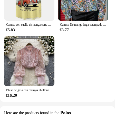
Camisa con cuello de manga corta para hombre, camisa holgada bonita de arena, playa de Hawaii, yardas grandes, informal, Floral, para vacaciones en la playa
Camisa De manga larga estampada para Hombre, ropa informal, Primavera, Y2k
€5.83
€3.77
Blusa de gasa con mangas abullonadas bordadas para Mujer, Blusas de oficina, Camisas lisas ahuecadas, primavera, envío directo
€16.29
Polos
Here are the products found in the