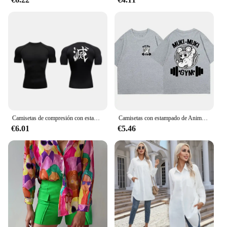
polos are sure to become a favorite among your
customers and vendors alike.
Camisetas de compresión con estampado Demon Slayer para hombre, camisetas interiores de entrenamiento para gimnasio, camisetas atléticas de secado rápido de manga corta, camisetas
Camisetas con estampado de Anime Demon Slayer Uzui Tengen Unisex, camiseta divertida de Ninja Mice Muki Gym, camiseta de ratón musculoso de gran tamaño
€6.01
€5.46