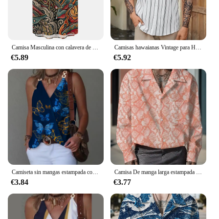
Camisa Masculina con calavera de terror para hombre, camisetas de calle de gran tamaño, camisetas originales Vintage, ropa de verano 2023
Camisas hawaianas Vintage para Hombre, camisa De manga corta a rayas, ropa De diseñador De calle De gran tamaño, Verano
€5.89
€5.92
Camiseta sin mangas estampada con hebilla de Metal y cuello en V para mujer, Jersey holgado sin mangas, blusa femenina 2024
Camisa De manga larga estampada para Hombre, ropa informal, Primavera, Y2k
€3.84
€3.77