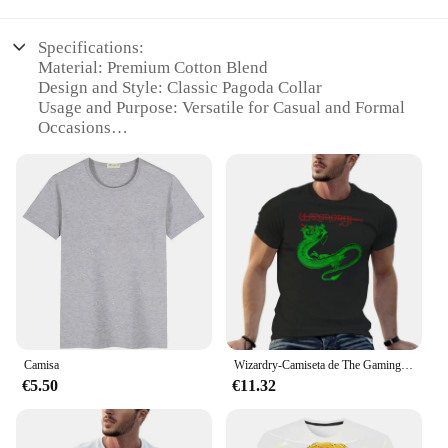
Specifications:
Material: Premium Cotton Blend
Design and Style: Classic Pagoda Collar
Usage and Purpose: Versatile for Casual and Formal
Occasions
Performance and Property: Durable and
Comfortable Fit
Applicable Scenario: Ideal for Wholesale and Retail
Suppliers
Shape or Size or Weight or Quantity: Available in
Various Sizes and Quantities
Features:
**Elegant Design and Comfort**
The camisa pagoda Chureito Polos are not just
another shirt; they are a testament to classic design
Camisa
Wizardry-Camiseta de The Gaming Legend para hombre, ropa estética de archivo azul, camisetas lisas de verano
and modern comfort. The pagoda collar, a hallmark
€5.50
€11.32
of this style, adds a touch of sophistication to any
outfit, making it perfect for both casual and formal
settings. The premium cotton blend ensures that the
shirt is soft to the touch and breathable, allowing for