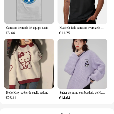
their clothing.
Camiseta de moda del equipo nacional, Camisa de algodón, ropa deportiva, país, gimnasios, bandera KGZ
Macbeth-fade camiseta oversizeds camisetas gráficas para hombres, camisetas gráficas, paquete
€5.44
€11.25
Hello Kitty-suéter de cuello redondo para mujer, top de punto a juego, suéter de manga larga, moda coreana, otoño e invierno, nuevo
Suéter de punto con bordado de Hello kitty Kuromi para mujer, Jersey holgado de estilo japonés de la Academia, suéter de dibujos animados Kawaii a la moda, Y2K
€26.11
€14.64