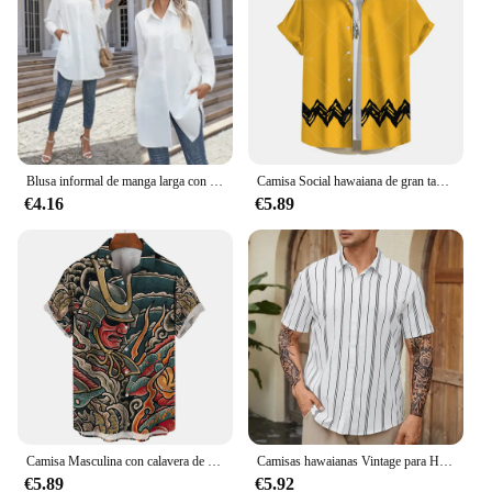
Blusa informal de manga larga con cuello vuelto para mujer, Camisa holgada con botones, color liso, para verano, 2024
Camisa Social hawaiana de gran tamaño amarilla a la moda para hombres, Camisas informales, ropa de verano para hombres, blusa superior de manga corta con estampado 3d
€4.16
€5.89
Camisa Masculina con calavera de terror para hombre, camisetas de calle de gran tamaño, camisetas originales Vintage, ropa de verano 2023
Camisas hawaianas Vintage para Hombre, camisa De manga corta a rayas, ropa De diseñador De calle De gran tamaño, Verano
€5.89
€5.92