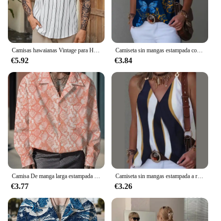
Camisas hawaianas Vintage para Hombre, camisa De manga corta a rayas, ropa De diseñador De calle De gran tamaño, Verano
Camiseta sin mangas estampada con hebilla de Metal y cuello en V para mujer, Jersey holgado sin mangas, blusa femenina 2024
€5.92
€3.84
Camisa De manga larga estampada para Hombre, ropa informal, Primavera, Y2k
Camiseta sin mangas estampada a rayas con hebilla de Metal y cuello en V para Mujer, Jersey holgado sin mangas, blusa para Mujer 2024
€3.77
€3.26