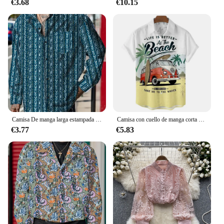
€3.68
€10.15
Camisa De manga larga estampada para Hombre, ropa informal, Primavera, Y2k
Camisa con cuello de manga corta para hombre, camisa holgada bonita de arena, playa de Hawaii, yardas grandes, informal, Floral, para vacaciones en la playa
€3.77
€5.83