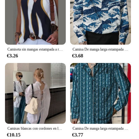
Camiseta sin mangas estampada a rayas con hebilla de Metal y cuello en V para Mujer, Jersey holgado sin mangas, blusa para Mujer 2024
Camisa De manga larga estampada para Hombre, ropa informal, Primavera, Y2k
€3.26
€3.68
Camisas blancas con cordones en la espalda para Mujer, blusa holgada De dos prendas, Blusas salvajes a la Moda, Top informal Simple 2024
Camisa De manga larga estampada para Hombre, ropa informal, Primavera, Y2k
€10.15
€3.77