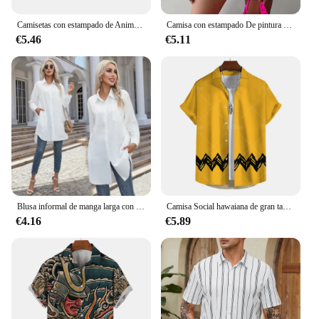
Camisetas con estampado de Anime Demon Slayer Uzui Tengen Unisex, camiseta divertida de Ninja Mice Muki Gym, camiseta de ratón musculoso de gran tamaño
Camisa con estampado De pintura para mujer, blusa informal De manga larga con temperamento, moda diaria, Tops De otoño e invierno, 2024
€5.46
€5.11
Blusa informal de manga larga con cuello vuelto para mujer, Camisa holgada con botones, color liso, para verano, 2024
Camisa Social hawaiana de gran tamaño amarilla a la moda para hombres, Camisas informales, ropa de verano para hombres, blusa superior de manga corta con estampado 3d
€4.16
€5.89