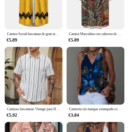
Camisa Social hawaiana de gran tamaño amarilla a la moda para hombres, Camisas informales, ropa de verano para hombres, blusa superior de manga corta con estampado 3d
Camisa Masculina con calavera de terror para hombre, camisetas de calle de gran tamaño, camisetas originales Vintage, ropa de verano 2023
€5.89
€5.89
Camisas hawaianas Vintage para Hombre, camisa De manga corta a rayas, ropa De diseñador De calle De gran tamaño, Verano
Camiseta sin mangas estampada con hebilla de Metal y cuello en V para mujer, Jersey holgado sin mangas, blusa femenina 2024
€5.92
€3.84