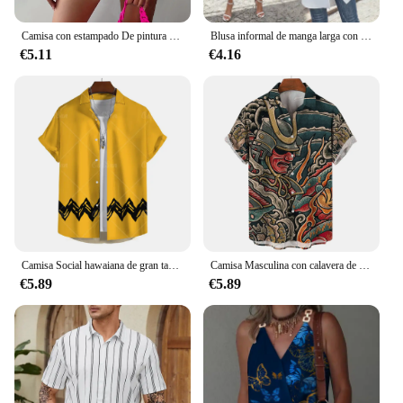
Camisa con estampado De pintura para mujer, blusa informal De manga larga con temperamento, moda diaria, Tops De otoño e invierno, 2024
Blusa informal de manga larga con cuello vuelto para mujer, Camisa holgada con botones, color liso, para verano, 2024
€5.11
€4.16
Camisa Social hawaiana de gran tamaño amarilla a la moda para hombres, Camisas informales, ropa de verano para hombres, blusa superior de manga corta con estampado 3d
Camisa Masculina con calavera de terror para hombre, camisetas de calle de gran tamaño, camisetas originales Vintage, ropa de verano 2023
€5.89
€5.89