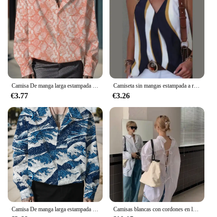
Camisa De manga larga estampada para Hombre, ropa informal, Primavera, Y2k
Camiseta sin mangas estampada a rayas con hebilla de Metal y cuello en V para Mujer, Jersey holgado sin mangas, blusa para Mujer 2024
€3.77
€3.26
Camisa De manga larga estampada para Hombre, ropa informal, Primavera, Y2k
Camisas blancas con cordones en la espalda para Mujer, blusa holgada De dos prendas, Blusas salvajes a la Moda, Top informal Simple 2024