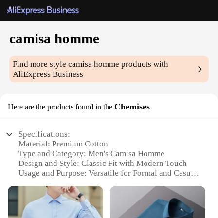
camisa homme
Find more style
camisa homme
products with
AliExpress Business
Chemises
Here are the products found in the
Specifications:
Material: Premium Cotton
Type and Category: Men's Camisa Homme
Design and Style: Classic Fit with Modern Touch
Usage and Purpose: Versatile for Formal and Casual
Occasions
Shape or Size or Weight or Quantity: Available in
Multiple Sizes and Quantities
Performance and Property: Comfortable and