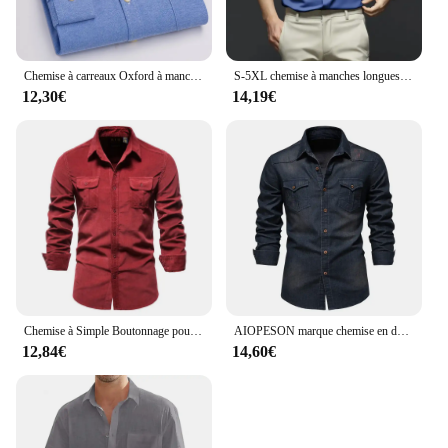
Chemise à carreaux Oxford à manches longues pour hommes, 100% coton, décontracté, solide, imprimé document, coupe régulière, robe formelle, 7XL, 6XL, 5XL
S-5XL chemise à manches longues pour hommes sans fer déformable degré robe d'affaires haut de gamme professionnel décontracté imbibé chemise blanche
12,30€
14,19€
Chemise à Simple Boutonnage pour Homme, Tenue d'Affaires Décontractée 100% Coton de Couleur Unie, Vêtement Slim à Velours Côtelé à la Mode, Automne 2021
AIOPESON marque chemise en denim de coton élastique pour hommes manche longue Chemises de cow-boy de qualité pour hommes coupe ajustée décontractée vêtements de créateurs pour hommes
12,84€
14,60€