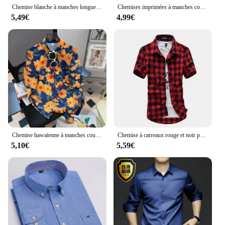
Chemise blanche à manches longues pour hommes, décontractée, affaires, formel, coupe couvertes, style coréen, travail professionnel, repassage sans déformage
Chemises imprimées à manches courtes pour hommes, haut de plage fin, vêtements essentiels de loisirs pour bord de mer
5,49€
4,99€
Chemise hawaïenne à manches courtes pour hommes, mode de rue, impression de dessin animé, chemises d'été décontractées, plage, Y-At, 03
Chemise à carreaux rouge et noir pour homme, à manches courtes, à la mode, nouvelle collection été 2024
5,10€
5,59€