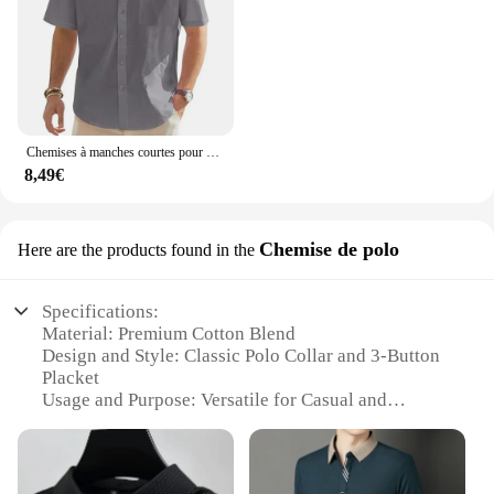
Chemises à manches courtes pour hommes, en coton et lin, couleur unie, avec poches, décontractées, légères, à boutons, pour vacances, plage, été
8,49€
Chemise de polo
Here are the products found in the
Specifications:
Material: Premium Cotton Blend
Design and Style: Classic Polo Collar and 3-Button
Placket
Usage and Purpose: Versatile for Casual and
Professional Settings
Shape and Size: Slim Fit for a Modern Look
Performance and Property: Breathable Fabric for
Comfort