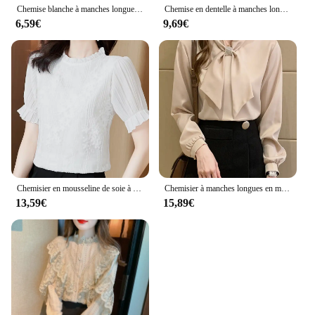
Chemise blanche à manches longues pour femmes, chemise professionnelle, robe formelle, grande taille, vêtements de travail, bouton d'avocat, mode
Chemise en dentelle à manches longues pour femmes, col montant, manches princesse françaises, document solide, chemise polyvalente et élégante, chemisier d'automne, A480
6,59€
9,69€
Chemisier en mousseline de soie à manches longues pour femmes, chemise en dentelle blanche, chemise à la mode, 2024, E159
Chemisier à manches longues en mousseline de soie pour femmes, col à nœud, chemise, chemisiers, chemises, Y, 2024, F335
13,59€
15,89€