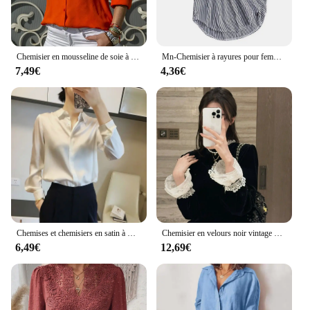
Chemisier en mousseline de soie à manches longues pour femmes, chemise à revers élégante, tuniques monochromes pour dames de bureau, streetwear décontracté, haut surdimensionné, printemps et été
Mn-Chemisier à rayures pour femme, haut décontracté, coupe couvertes, chemise pour femme, streetwear, M à 4XL
7,49€
4,36€
Chemises et chemisiers en satin à manches longues pour femmes, haut décontracté, chemises élégantes à boutons, chemisiers monochromes français, vêtements assortis, avocat
Chemisier en velours noir vintage pour femmes, chemises à manches longues en dentelle patchwork, tempérament coréen, 2024
6,49€
12,69€