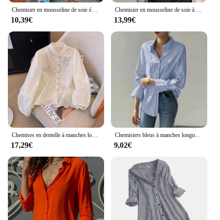
Chemisier en mousseline de soie épissée perlée pour femme, manches longues, col montant, bulle française, document solide, automne, hiver, A581
Chemisier en mousseline de soie à manches longues pour femmes, col rond, manches lanterne rétro, haut imprimé de style chinois, chemisier de printemps, B62
10,39€
13,99€
Chemises en dentelle à manches longues et col rond pour femmes, chemisiers de style chinois, simple boutonnage, broderie At, tempérament, Y-Camisas De Mujer
Chemisiers bleus à manches longues pour femmes, chemises décontractées, mode printemps et été
17,29€
9,02€