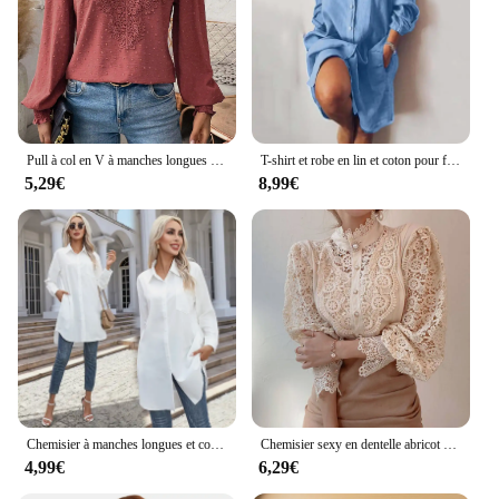
Pull à col en V à manches longues pour femme, panneau en dentelle, haut décontracté pour femme, monochrome, élégant, chemise de bureau, nouvelle mode, automne, hiver, 2024
T-shirt et robe en lin et coton pour femmes, vêtements décontractés à manches longues, blanc lisse, grande chemise, automne 2023
5,29€
8,99€
Chemisier à manches longues et col rabattu pour femme, chemise décontractée, simple, solide, bouton, avocat, été, 2024
Chemisier sexy en dentelle abricot pour femme, manches longues, bouton perlé, fleur, évider, voir à travers la chemise en maille, élégant, automne
4,99€
6,29€