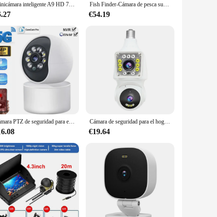
Minicámara inteligente A9 HD 720P, Monitor de seguridad para el hogar, IP, WiFi, aplicación remota móvil
Fish Finder-Cámara de pesca subacuática, pantalla LCD de 4,3 pulgadas, 220 °, impermeable, IPS, 1080P, 9 horas de duración, visión nocturna, 20/30m
6.27
€54.19
Cámara PTZ de seguridad para el hogar, Monitor de bebé inalámbrico con Audio bidireccional, seguimiento automático, detección humana, Wifi, 3MP, Y610A, 360 °
Cámara de seguridad para el hogar, videocámara IP con bombilla de doble lente de 4MP, 2,4G, WiFi, seguimiento humano, visión nocturna a todo Color
16.08
€19.64