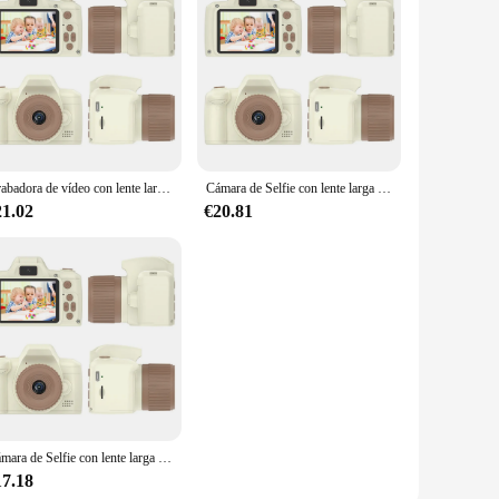
Grabadora de vídeo con lente larga para niños, pantalla IPS de 1080 pulgadas, 2,4 P, HD, cámara para niños pequeños de 6, 7, 8, 9 y 10 años
Cámara de Selfie con lente larga para niños, cámara Digital de 1080P HD, pantalla IPS de 2,4 pulgadas, juguetes para niños de 6, 7, 8, 9 y 10 años
21.02
€20.81
Cámara de Selfie con lente larga para niños, pantalla IPS de 4000 pulgadas, 2,4 W, píxeles, para 6, 7, 8, 9 y 10 años
17.18