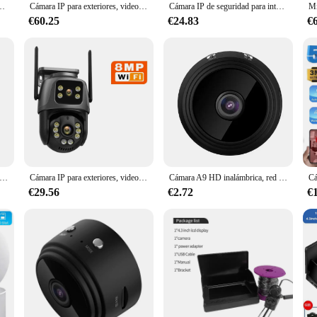
adora de voz, monitoreo de seguridad, hogar inteligente para bebés y mascotas, 9
Cámara IP para exteriores, videocámara PTZ HD de 4K, 9 megapíxeles, WiFi, lente Dual, pantalla Dual, videovigilancia, compatible con detección de movimiento humano
Cámara IP de seguridad para interiores, videocámara POE de 5MP y 2,8mm con ángulo de visión amplio, visión nocturna infrarroja, Onvif, impermeable, videovigilancia CCTV
€60.25
€24.83
€
a de seguridad CCTV con visión nocturna, monitor remoto inalámbrico AP hostpot, tarjeta de 32G/64G, 1080p, A 9
Cámara IP para exteriores, videocámara PTZ HD de 4K, 9 megapíxeles, WiFi, lente Dual, pantalla Dual, videovigilancia, compatible con detección de movimiento humano
Cámara A9 HD inalámbrica, red WIFI, cámara doméstica, 1080p, deportes al aire libre, visión nocturna, cámara infrarroja
€29.56
€2.72
€