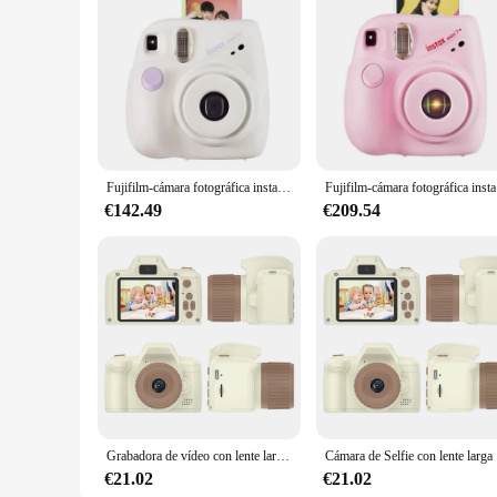
Fujifilm-cámara fotográfica instantánea Fuji Instax Mini 7 +, Color rosa y azul, en stock, más barata que mini 9
Fujifilm-
€142.49
€209.54
Grabadora de vídeo con lente larga para niños, pantalla IPS de 1080 pulgadas, 2,4 P, HD, cámara para niños pequeños de 6, 7, 8, 9 y 10 años
Cámara de Sel
€21.02
€21.02