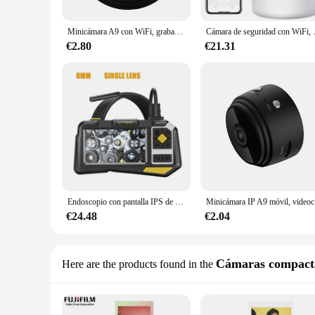
Minicámara A9 con WiFi, grabadora de vídeo inalámbrica, grabadora de voz, monitoreo de seguridad, hogar inteligente para bebés y Mascotas
Cámara de seguridad con WiFi, disposit
€2.80
€21.31
Endoscopio con pantalla IPS de 4,5 ", boroscopio de inspección de coche, cámara de 8MM/5,5 MM/3,9 MM, HD1080P, 9 LED, Cable rígido impermeable IP68, nuevo
Minicáma
€24.48
€2.04
Cámaras compact
Here are the products found in the