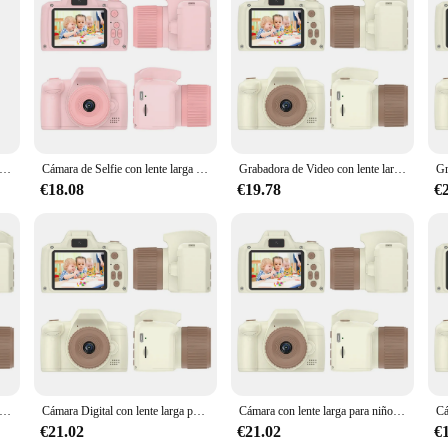
cámara fotográfica instantánea Fuji Instax Mini 7 +, Color rosa y azul, en stock, más barata que mini 9
Cámara de Selfie con lente larga para niños, pantalla IPS de 4000 pulgadas, 2,4 W, píxeles, para 6, 7, 8, 9 y 10 años
Grabadora de Video con lente larga para niños, pantalla IPS de 2,4 pulgadas, cámara para niños, regalos de Festival de cumpleaños para niños y niñas de 6, 7, 8, 9 y 10 años
€18.08
€19.78
€
fie con lente larga para niños, pantalla IPS de 2,4 pulgadas, cámara Digital, juguetes, Festival de cumpleaños, regalos para 6, 7, 8, 9, 10 años
Cámara Digital con lente larga para niños y niñas, juguete con pantalla IPS de 4000 pulgadas, 2,4 W, píxeles, para 6, 7, 8, 9 y 10 años
Cámara con lente larga para niños, pantalla IPS de 1080 pulgadas, 2,4 P, HD, 4000W, píxeles, Festival de regalo de cumpleaños para 6, 7, 8, 9 y 10 años
€21.02
€21.02
€