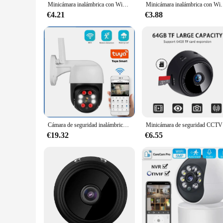
Minicámara inalámbrica con WiFi, grabadora de vídeo, grabadora de voz, monitoreo de seguridad, hogar inteligente para bebés y mascotas, 9
Minicámara inalámbrica con WiFi, grabadora de vídeo, grab
€4.21
€3.88
Cámara de seguridad inalámbrica para el hogar, dispositivo de videovigilancia CCTV de 1080P, 3MP, PTZ, WiFi, IP, Tuya, inteligente, para exteriores, Zoom Digital 4X
Minicámar
€19.32
€6.55