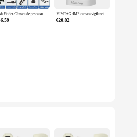
Fish Finder-Cámara de pesca subacuática, pantalla LCD de 4,3 pulgadas, 220 °, impermeable, IPS, 1080P, 9 horas de duración, visión nocturna, 15/20/30m
VIMTAG 4MP camara vigilancia wifi exterior,cámara de seguridad para casa IPTV impermeable para ver en el movil , visión nocturna de 10M, audio bidireccional, detección de IA, funciona con Alexa
46.59
€20.82