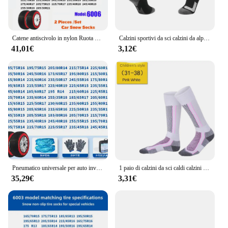
Catene antiscivolo in nylon Ruota per auto Catena per pneumatici di emergenza Facile montaggio Calzini da neve Ausilio Catena per ruote per auto per accessori per auto invernali
Calzini sportivi da sci calzini da alpinismo invernali da esterno ispessimento calzini da alpinismo a tubo alto calzini da uomo e da donna assorbono il sudore antiscivolo
41,01€
3,12€
Pneumatico universale per auto invernale Manicotto antiscivolo Auto All-inclusive Anti-graffio Mozzo ruota Riduzione del rumore Assorbimento degli urti Calzini da neve
1 paio di calzini da sci caldi calzini da trekking in misto cotone deumidificazione alla moda ispessimento calzini sportivi con cuciture di precisione in esecuzione
35,29€
3,31€