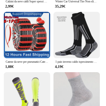
Calzini da neve caldi Super spessi da uomo autunno inverno peluche invernale e spessi lunghi calzini da uomo e da donna in puro cotone resistente al freddo
Winter Car Universal Tire Non-slip Sleeve Auto All-inclusive Anti-scratch Wheel Hub Noise Reduction Shock Absorption Snow Socks
2,99€
35,29€
Catene da neve per pneumatici Catena di trazione per pneumatici portatili Calzini da neve automobilistici per pneumatici Dispositivo di trazione per neve per accessori invernali 6-1 pezzi
1 paio inverno caldo ispessimento calze da sci calze da trekking per donna uomo bambini Anti-freddo sci calze sportive alte all'aperto
1,08€
4,19€