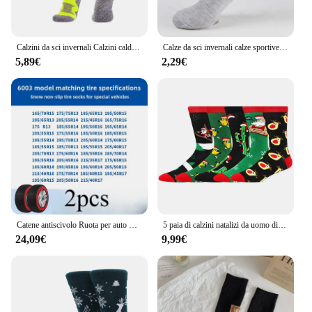
Calzini da sci invernali Calzini caldi professionali per sport all'aria aperta Snowboard Escursionismo Arrampicata Calzini termici Calzini lunghi unisex
Calze da sci invernali calze sportive termiche in lana calze calde da uomo Unisex calze da snowboard a pressione ridotta a forma di righe
5,89€
2,29€
Catene antiscivolo Ruota per auto Catena per pneumatici di emergenza Calzini da neve Accessori per auto invernali per Mercedes Benz AMG Per BMW Per Volkswagen
5 paia di calzini natalizi da uomo divertenti Natale Babbo Natale albero fiocco di neve alce neve cotone tubo medio felice calzino da uomo capodanno Sokken
24,09€
9,99€