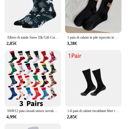
Albero di natale Snow Elk Gift Cotton Happy Men Socks nuovo 2024 autunno inverno natale donna calzini divertente capodanno babbo natale
1 paio di calzini in pile ispessito in velluto caldo solido autunno inverno con logo ricamato calzini a metà polpaccio calzini casual in cotone per stivali da neve
2,85€
3,38€
3/6/8/12 paia casuali unisex novità calzini natalizi divertenti calzini con fiocco di neve di Babbo Natale per regali di Natale per donne e uomini
1-6 paia di calzini riscaldanti fiber traspiranti calze autoriscaldanti invernali calde calze a compressione calze da sci parti per sport invernali
4,99€
2,85€