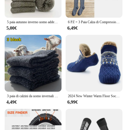
5 paia autunno inverno uomo addensare calzini di lana asciugamano donna tenere in caldo calzini di colore solido calzini corti in Cashmere morbido resistente al freddo
6 PZ = 3 Paia Calza di Compressione Invernale da Uomo Caldo Caldo Al Ginocchio Gamba Lunga Calzini in Terry di Cotone Addensare Copertura Calzini al Vitello Taglia 38-44
5,00€
6,49€
3 paia di calzini da uomo invernali caldi e spessi con fondo in asciugamano, calzini da uomo in lana, calzini da pantofola, calzini in lana merino contro la neve fredda, 39-44
2024 New Winter Warm Floor Socks Home Fleece Slipper donna uomo Snow Socks Sleep Carpet Socks pantofole calzini antiscivolo Yoga Socks
4,49€
6,99€