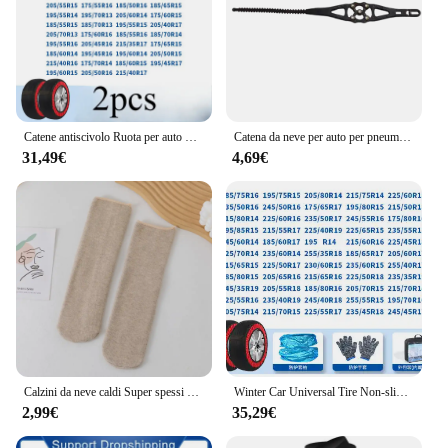
Catene antiscivolo Ruota per auto Catena per pneumatici di emergenza Calzini da neve Accessori per auto invernali per Mercedes Benz AMG Per BMW Per Volkswagen
Catena da neve per auto per pneumatici per auto catena da neve ruota pneumatico pneumatici fuoristrada auto invernali calzino catene di plastica SUV Winters Off road 4x4 Vehic
31,49€
4,69€
Calzini da neve caldi Super spessi da uomo autunno inverno peluche invernale e spessi lunghi calzini da uomo e da donna in puro cotone resistente al freddo
Winter Car Universal Tire Non-slip Sleeve Auto All-inclusive Anti-scratch Wheel Hub Noise Reduction Shock Absorption Snow Socks
2,99€
35,29€