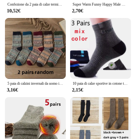
Confezione da 2 paia di calze termiche invernali per uomo donna calze isolate per climi freddi escursionismo all'aperto sci caldo neve calze riscaldate spesse
Super Warm Funny Happy Male Men calzini solidi più spessi calzini di coniglio in lana Merino calzini invernali da neve calceta hombre skarpety meskie
10,52€
2,70€
5 paia di calzini invernali da uomo in lana spessa per il calore, calzini da uomo in stile retrò, calzini da neve da uomo colorati e alla moda
10 paia di calze sportive in cotone traspirante da uomo in fibra di bambù autunno e inverno calzini da uomo assorbimento del sudore deodorante business Sox
3,16€
2,15€