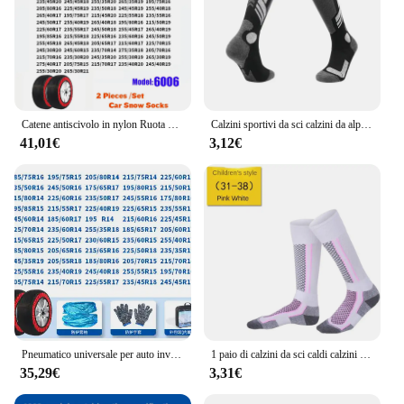
Catene antiscivolo in nylon Ruota per auto Catena per pneumatici di emergenza Facile montaggio Calzini da neve Ausilio Catena per ruote per auto per accessori per auto invernali
Calzini sportivi da sci calzini da alpinismo invernali da esterno ispessimento calzini da alpinismo a tubo alto calzini da uomo e da donna assorbono il sudore antiscivolo
41,01€
3,12€
Pneumatico universale per auto invernale Manicotto antiscivolo Auto All-inclusive Anti-graffio Mozzo ruota Riduzione del rumore Assorbimento degli urti Calzini da neve
1 paio di calzini da sci caldi calzini da trekking in misto cotone deumidificazione alla moda ispessimento calzini sportivi con cuciture di precisione in esecuzione
35,29€
3,31€