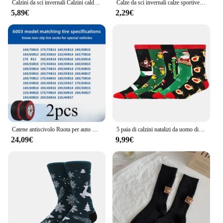
Calzini da sci invernali Calzini caldi professionali per sport all'aria aperta Snowboard Escursionismo Arrampicata Calzini termici Calzini lunghi unisex
Calze da sci invernali calze sportive termiche in lana calze calde da uomo Unisex calze da snowboard a pressione ridotta a forma di righe
5,89€
2,29€
Catene antiscivolo Ruota per auto Catena per pneumatici di emergenza Calzini da neve Accessori per auto invernali per Mercedes Benz AMG Per BMW Per Volkswagen
5 paia di calzini natalizi da uomo divertenti Natale Babbo Natale albero fiocco di neve alce neve cotone tubo medio felice calzino da uomo capodanno Sokken
24,09€
9,99€