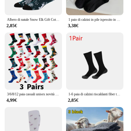
Albero di natale Snow Elk Gift Cotton Happy Men Socks nuovo 2024 autunno inverno natale donna calzini divertente capodanno babbo natale
1 paio di calzini in pile ispessito in velluto caldo solido autunno inverno con logo ricamato calzini a metà polpaccio calzini casual in cotone per stivali da neve
2,85€
3,38€
3/6/8/12 paia casuali unisex novità calzini natalizi divertenti calzini con fiocco di neve di Babbo Natale per regali di Natale per donne e uomini
1-6 paia di calzini riscaldanti fiber traspiranti calze autoriscaldanti invernali calde calze a compressione calze da sci parti per sport invernali
4,99€
2,85€