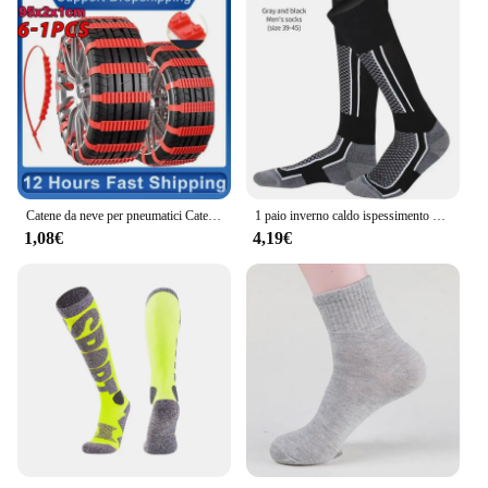
Catene da neve per pneumatici Catena di trazione per pneumatici portatili Calzini da neve automobilistici per pneumatici Dispositivo di trazione per neve per accessori invernali 6-1 pezzi
1 paio inverno caldo ispessimento calze da sci calze da trekking per donna uomo bambini Anti-freddo sci calze sportive alte all'aperto
1,08€
4,19€