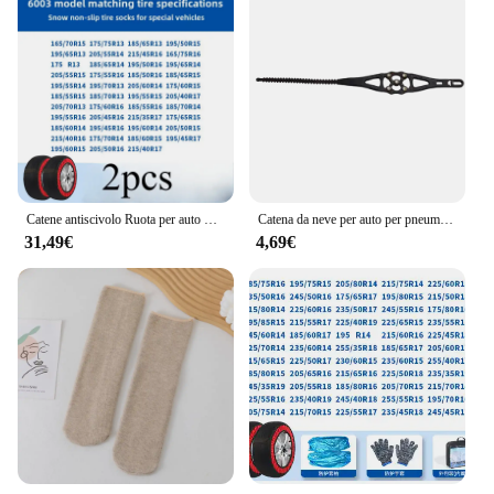
Catene antiscivolo Ruota per auto Catena per pneumatici di emergenza Calzini da neve Accessori per auto invernali per Mercedes Benz AMG Per BMW Per Volkswagen
Catena da neve per auto per pneumatici per auto catena da neve ruota pneumatico pneumatici fuoristrada auto invernali calzino catene di plastica SUV Winters Off road 4x4 Vehic
31,49€
4,69€