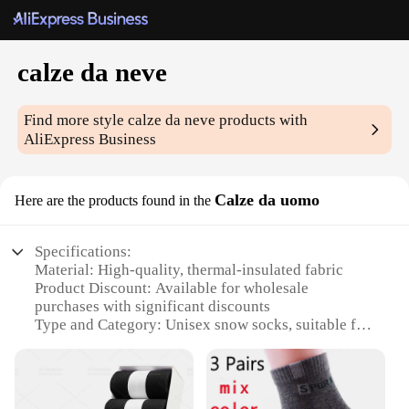
calze da neve
Find more style
calze da neve
products with
AliExpress Business
Calze da uomo
Here are the products found in the
Specifications:
Material: High-quality, thermal-insulated fabric
Product Discount: Available for wholesale
purchases with significant discounts
Type and Category: Unisex snow socks, suitable for
both men and women
Design and Style: Fashionable, solid-colored design
with a snug fit
Usage and Purpose: Ideal for snow sports and cold