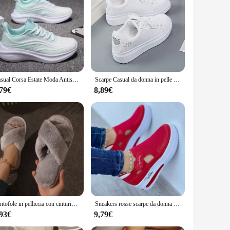
hese pantofole, or slippers, are crafted from premium leather
 modern fashion, making them a versatile addition to any
re designed to cater to your every need.
of environments, from the cozy confines of your home to the
Casual Corsa Estate Moda Antiscivolo Escursionismo Mesh Traspirabilità Scarpe da ginnastica Tennis Donna Tendenza 2024 Donna Sneakers Coppia
Scarpe Casual da donna in pelle Pu nuove scarpe da donna 2024 Sneakers bianche ricamate di moda Sneakers da donna stringate a fiori traspiranti
eather material guarantees longevity. With a range of sizes
,79€
8,89€
ible price point. Whether you're looking to stock up for your
us preferences, making them an ideal option for sale to a
donna.
Pantofole in pelliccia con cinturino incrociato alla moda da donna Pantofole da casa in peluche calde e leggere per interni Donna Scivoli da coppia con tacco piatto in pelliccia sintetica Taglie forti 43
Sneakers rosse scarpe da donna scarpe da Tennis da donna scarpe di tela scarpe Casual da donna scarpe sportive da donna Sneaker con plateau scarpe scavate
,93€
9,79€