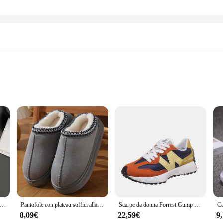
Sandals
 calzature donna sun68 sandals. These sandals are not just a fashion statement
eet while maintaining a sleek and modern design. The Sun68 sandals are the epi
 a day at the beach, the calzature donna sun68 sandals are the ideal choice. The
Nuovi sandali con tacco alto scarpe da donna primavera estate calzature scarpe da donna con punta a punta scarpe da donna con cinturino con fibbia alla moda décolleté femminili
Pantofole con plateau soffici alla moda per donna 2024 scarpe invernali in cotone caldo peluche donna comode pantofole da casa unisex antiscivolo
Scarpe da donna Forrest Gump da corsa alla moda e versatili, suola spessa, scarpe sportive casual ammortizzanti e resistenti all'usura
e non-slip rubber sole provides stability and grip, making them a practical choi
aking them a go-to accessory for any woman on the move.
8,09€
22,59€
9