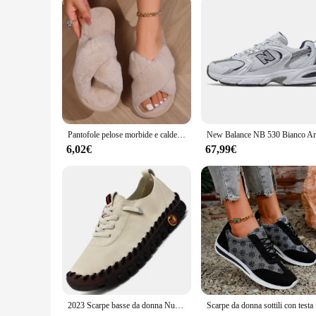
Pantofole pelose morbide e calde incrociate da donna Tacchi piatti leggeri Scivoli in pelliccia Donna Autunno Inverno Punta aperta Scarpe da pavimento per la casa antiscivolo
6,02€
67,99€
2023 Scarpe basse da donna Nuovi mocassini ortopedici Mocassini da donna cuciti Slip On Ballerine per le donne Scarpe da infermiera medica
Scarpe da do