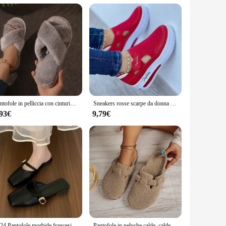
ed to cater to a wide range of women, ensuring a perfect fit
other on the go. With their adaptable design and comfortable
Pantofole in pelliccia con cinturino incrociato alla moda da donna Pantofole da casa in peluche calde e leggere per interni Donna Scivoli da coppia con tacco piatto in pelliccia sintetica Taglie forti 43
Sneakers rosse scarpe da donna scarpe da Tennis da donna scarpe di tela scarpe Casual da donna scarpe sportive da donna Sneaker con plateau scarpe scavate
,93€
9,79€
2024 Pantofole morbide francesi di nuovo stile estivo 2024 Abbigliamento esterno Casual Versatile fondo piatto Scarpe singole poco profonde per le donne
Pantofole in peluche calde, calde e comode per la casa invernale da donna e da uomo