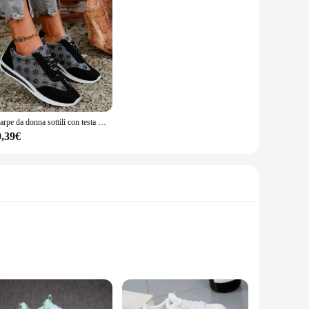
Scarpe da donna sottili con testa tonda incrociata con suola spessa da donna, comode scarpe casual traspiranti resistenti all'usura Zapatos De Mujer
0,39€