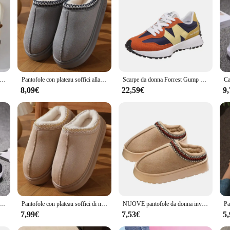
 to the fusion of traditional Italian craftsmanship and contemporary design. T
is characterized by a classic style that has been updated to meet the demands of
ippers for your home or a stylish option for a casual outing, these pantofole a
they are also designed for practicality. The slippers are suitable for a variety 
onna in lino di mucca da latte quattro stagioni sandali da uomo per interni adulti scivoli per cartoni animati coppie simpatiche scarpe da casa traspiranti
Pantofole con plateau soffici alla moda per donna 2024 scarpe invernali in cotone caldo peluche donna comode pantofole da casa unisex antiscivolo
Scarpe da donna Forrest Gump da corsa alla moda e versatili, suola spessa, scarpe sportive casual ammortizzanti e resistenti all'usura
nsures that they are comfortable to wear for extended periods, while the robust l
foot shapes, ensuring a snug and comfortable fit.
8,09€
22,59€
9
or wholesale and vendor purchases, offering a high-quality product at an access
 these slippers are an excellent choice. Their sets are designed to cater to vario
odernity with these stylish and functional calzature donna sun68 Pantofole da 
a Antiscivolo Escursionismo Mesh Traspirabilità Scarpe da ginnastica Tennis Donna Tendenza 2024 Donna Sneakers Coppia
Pantofole con plateau soffici di nuova moda per donna 2024 scarpe invernali in cotone caldo peluche donna Comfort pantofole da casa unisex antiscivolo
NUOVE pantofole da donna invernali interni in peluche suola antiscivolo fondo spesso ricama pantofole calde alla moda da utilizzare per interni ed esterni
7,99€
7,53€
5