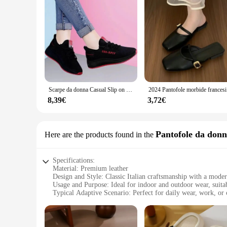
Scarpe da donna Casual Slip on Sneakers Lady Summer Sport Walking Scarpe da tennis Comode scarpe da corsa
2024 Pantofo
8,39€
3,72€
Pantofole da don
Here are the products found in the
Specifications:
Material: Premium leather
Design and Style: Classic Italian craftsmanship with a moder
Usage and Purpose: Ideal for indoor and outdoor wear, suitab
Typical Adaptive Scenario: Perfect for daily wear, work, or 
Shape or Size or Weight or Quantity: Available in a range of 
Performance and Property: Comfortable, durable, and stylis
Features: