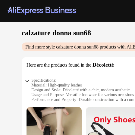
calzature donna sun68
Find more style
calzature donna sun68
products with Ali
Décoletté
Here are the products found in the
Specifications:
Material: High-quality leather
Design and Style: Décoletté with a chic, modern aesthetic
Usage and Purpose: Versatile footwear for various occasions
Performance and Property: Durable construction with a comf
Shape or Size or Weight or Quantity: Available in standard si
Applicable People: Ideal for fashion-forward women seeking
Features:
**Elegant Craftsmanship**
The calzature donna sun68 Décoletté embodies the perfect ble
both durability and a luxurious feel. The décoletté style add