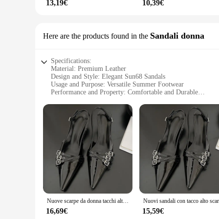
13,19€
10,39€
Sandali donna
Here are the products found in the
Specifications:
Material: Premium Leather
Design and Style: Elegant Sun68 Sandals
Usage and Purpose: Versatile Summer Footwear
Performance and Property: Comfortable and Durable
Parts and Accessories: Non-slip Rubber Sole
Applicable People: Women Seeking Stylish and Functional 
Features:
|Wholesale|Vendors|
**Elegant Craftsmanship and Style**
Step into the summer season with confidence and style in the
premium leather, they offer a luxurious feel against your f
fashion that doesn't compromise on comfort.
**Versatile and Practical for Every Occasion**
Whether you're strolling through the city streets or enjoying
Nuove scarpe da donna tacchi alti sandali da donna primavera estate scarpe da festa a punta scarpe da donna con cinturino con fibbia alla moda
outfits, from casual summer dresses to more formal attire. Th
they are designed to provide comfort throughout the day, m
16,69€
15,59€