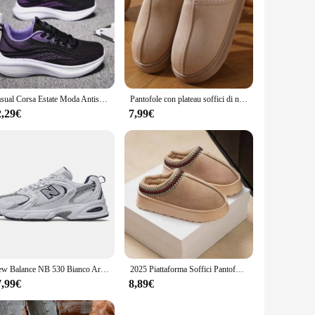
Casual Corsa Estate Moda Antiscivolo Escursionismo Mesh Traspirabilità Scarpe da ginnastica Tennis Donna Tendenza 2024 Donna Sneakers Coppia
Pantofole con plateau soffici di nuova moda per donna 2024 scarpe invernali in cotone caldo peluche donna Comfort pantofole da casa unisex antiscivolo
2,29€
7,99€
New Balance NB 530 Bianco Argento Navy Nero Grigio Matter Metallic Scarpe da ginnastica per sport all'aria aperta Scarpe da ginnastica da passeggio Donna Uomo Scarpe da corsa
2025 Piattaforma Soffici Pantofole Donna/Uomo Casa Appartamenti Moda Peluche Scarpe Invernali Donna Casa Elegante Calzature Casual di Grandi Dimensioni
7,99€
8,89€