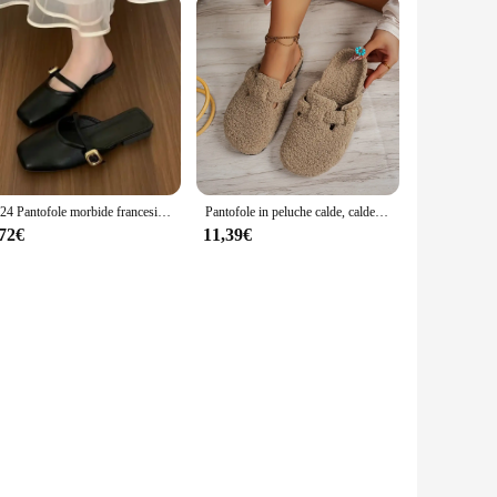
2024 Pantofole morbide francesi di nuovo stile estivo 2024 Abbigliamento esterno Casual Versatile fondo piatto Scarpe singole poco profonde per le donne
Pantofole in peluche calde, calde e comode per la casa invernale da donna e da uomo
,72€
11,39€