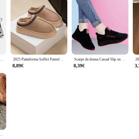
New Balance NB 530 Bianco Argento Navy Nero Grigio Matter Metallic Scarpe da ginnastica per sport all'aria aperta Scarpe da ginnastica da passeggio Donna Uomo Scarpe da corsa
2025 Piattaforma Soffici Pantofole Donna/Uomo Casa Appartamenti Moda Peluche Scarpe Invernali Donna Casa Elegante Calzature Casual di Grandi Dimensioni
Scarpe da donna Casual Slip on Sneakers Lady Summer Sport Walking Scarpe da tennis Comode scarpe da corsa
8,89€
8,39€
3
nna sottili con testa tonda incrociata con suola spessa da donna, comode scarpe casual traspiranti resistenti all'usura Zapatos De Mujer