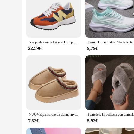
Scarpe da donna Forrest Gump da corsa alla moda e versatili, suola spessa, scarpe sportive casual ammortizzanti e resistenti all'usura
Casual Corsa Estate Mod
22,59€
9,79€
NUOVE pantofole da donna invernali interni in peluche suola antiscivolo fondo spesso ricama pantofole calde alla moda da utilizzare per interni ed esterni
Pantofole in pelliccia con cinturino incrociato alla moda da donna 
7,53€
5,93€