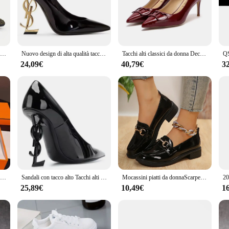
 complement your attire with ease.
ard footwear. The design is not only stylish but also practical, making it a sta
 to jeans, ensuring that you can transition seamlessly from day to night. The shoe
Set di scarpe e borse africane per scarpe e borse da donna da sposa da abbinare Set con strass italia Lady Pumps scarpe da donna di lusso
Nuovo design di alta qualità tacco in metallo in pelle verniciata banchetto sandali con tacco alto eleganti tacchi alti da donna sexy Zapatos De Mujer
Tacchi alti classici da donna Decorazione semplice superiore e fibbia in metallo Stile semplice e alla moda
24,09€
40,79€
3
 that you can wear them for extended periods without compromising on style. T
t construction makes them easy to wear, whether you're on your feet all day or 
offer their customers a blend of style and comfort at an affordable price.
2024 New Summer High Heel Sandals With Single Strap Sexy Versatile Slim Plus Size Women's Shoes Micro Fiber Lining Rubber Outsol
Sandali con tacco alto Tacchi alti da donna sexy eleganti Nuovo design di alta qualità Tacco in metallo Banchetto in pelle verniciata Zapatos De Mujer
Mocassini piatti da donnaScarpe piccole in pelle a testa tonda retrò Suola morbida Commercio estero Tendenza di grandi dimensioni Zapatos Baratos Liquidaci...
25,89€
10,49€
1