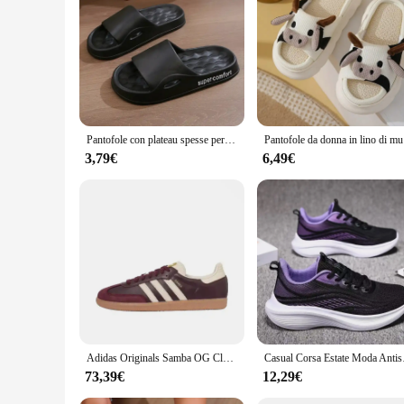
**Unmatched Comfort and Style**
The calzature donna sun68 Pantofole da donna are a testament
that offers both durability and a luxurious feel. The design 
wardrobe. Whether you're looking for a comfortable pair of sl
**Versatility and Functionality**
The calzature donna sun68 slippers are not just about style; 
Pantofole con plateau spesse per le donne casa morbida suola cuscino diapositive sandali donna estate spiaggia infradito antiscivolo pantofola da bagno
Pantofole da d
bustling streets of the city. Their lightweight construction e
available, these slippers are perfect for women with diverse 
3,79€
6,49€
**Adaptable and Accessible**
The calzature donna sun68 slippers are an excellent choice f
store or seeking a reliable supplier for your online business,
diverse customer base. Embrace the blend of tradition and m
Adidas Originals Samba OG Classic Retro Comode Scarpe da tavolo casual Allenamento tedesco per uomo e donna
Casual Corsa Estate Mod
73,39€
12,29€