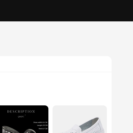
shoes feature a high-quality leather construction that offers
for various occasions. Whether you're attending a business