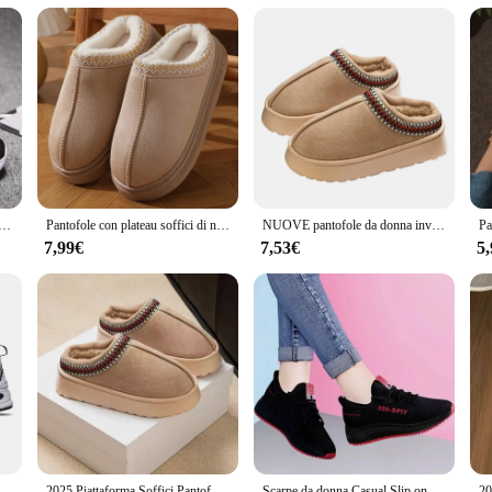
s; they are an investment in comfort and style. The design is thoughtfully craft
e designed to adapt to your lifestyle, whether you're a busy professional or a m
elevate her summer wardrobe with a touch of elegance and practicality.
a Antiscivolo Escursionismo Mesh Traspirabilità Scarpe da ginnastica Tennis Donna Tendenza 2024 Donna Sneakers Coppia
Pantofole con plateau soffici di nuova moda per donna 2024 scarpe invernali in cotone caldo peluche donna Comfort pantofole da casa unisex antiscivolo
NUOVE pantofole da donna invernali interni in peluche suola antiscivolo fondo spesso ricama pantofole calde alla moda da utilizzare per interni ed esterni
7,99€
7,53€
5
New Balance NB 530 Bianco Argento Navy Nero Grigio Matter Metallic Scarpe da ginnastica per sport all'aria aperta Scarpe da ginnastica da passeggio Donna Uomo Scarpe da corsa
2025 Piattaforma Soffici Pantofole Donna/Uomo Casa Appartamenti Moda Peluche Scarpe Invernali Donna Casa Elegante Calzature Casual di Grandi Dimensioni
Scarpe da donna Casual Slip on Sneakers Lady Summer Sport Walking Scarpe da tennis Comode scarpe da corsa