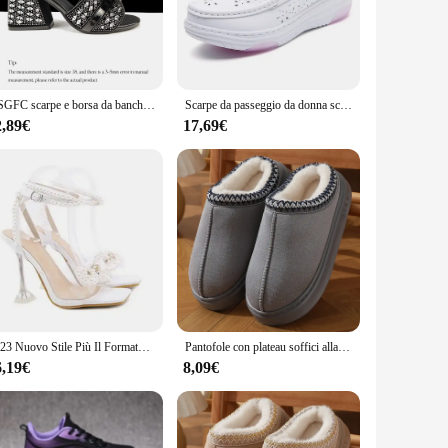
ple in any modern woman's collection. The chic décoletté
s are available in standard sizes, catering to a wide range of
QSGFC scarpe e borsa da banchetto da donna in stile italiano con decorazione di strass borsa piccola tridimensionale abbinata a tacco alto da donna
Scarpe da passeggio da donna scarpe da ginnastica comode e traspiranti da infermiera scarpe Slip-On bianche scarpe basse da donna leggere con plateau Casual
2,89€
17,69€
he shoes are designed to provide a snug fit, while the
attending a social event. The wholesale and vendor options
2023 Nuovo Stile Più Il Formato Scarpe da Donna Trasparente Perla Diamante Arco Sandali Tacco Alto Suola in Gomma Calzature Comode da Donna
Pantofole con plateau soffici alla moda per donna 2024 scarpe invernali in cotone caldo peluche donna comode pantofole da casa unisex antiscivolo
6,19€
8,09€