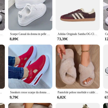
a Antiscivolo Escursionismo Mesh Traspirabilità Scarpe da ginnastica Tennis Donna Tendenza 2024 Donna Sneakers Coppia
Scarpe Casual da donna in pelle Pu nuove scarpe da donna 2024 Sneakers bianche ricamate di moda Sneakers da donna stringate a fiori traspiranti
Adidas Originals Samba OG Classic Retro Comode Scarpe da tavolo casual Allenamento tedesco per uomo e donna
8,89€
73,39€
1
Pantofole da casa in peluche calde e leggere per interni Donna Scivoli da coppia con tacco piatto in pelliccia sintetica Taglie forti 43
Sneakers rosse scarpe da donna scarpe da Tennis da donna scarpe di tela scarpe Casual da donna scarpe sportive da donna Sneaker con plateau scarpe scavate
Pantofole pelose morbide e calde incrociate da donna Tacchi piatti leggeri Scivoli in pelliccia Donna Autunno Inverno Punta aperta Scarpe da pavimento per la casa antiscivolo
9,79€
6,02€
6