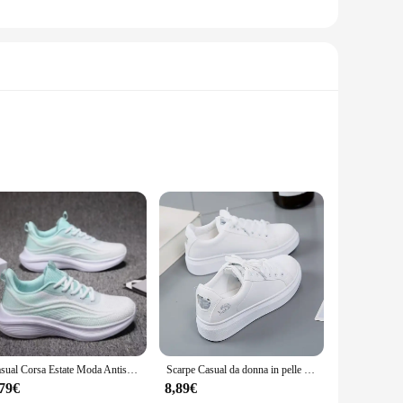
 but a testament to elegant craftsmanship. Made from
tome of summer elegance, perfect for those who appreciate
ir versatile design ensures they complement a variety of
Casual Corsa Estate Moda Antiscivolo Escursionismo Mesh Traspirabilità Scarpe da ginnastica Tennis Donna Tendenza 2024 Donna Sneakers Coppia
Scarpe Casual da donna in pelle Pu nuove scarpe da donna 2024 Sneakers bianche ricamate di moda Sneakers da donna stringate a fiori traspiranti
ce for any scenario. The sandals are not just about looks;
,79€
8,89€