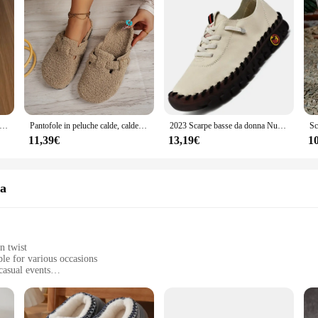
le morbide francesi di nuovo stile estivo 2024 Abbigliamento esterno Casual Versatile fondo piatto Scarpe singole poco profonde per le donne
Pantofole in peluche calde, calde e comode per la casa invernale da donna e da uomo
2023 Scarpe basse da donna Nuovi mocassini ortopedici Mocassini da donna cuciti Slip On Ballerine per le donne Scarpe da infermiera medica
11,39€
13,19€
1
na
n twist
le for various occasions
casual events
sizes to fit various foot shapes
h