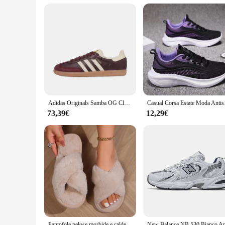
**Adaptable and Comfortable for Every Woman**
The calzature donna sun68 sandals are not just a pair of shoe
for every foot. The sandals are not just about looks; they ar
fit, these sandals are a must-have for any woman looking to 
Adidas Originals Samba OG Classic Retro Comode Scarpe da tavolo casual Allenamento tedesco per uomo e donna
Casual Corsa Estate Mod
73,39€
12,29€
Pantofole pelose morbide e calde incrociate da donna Tacchi piatti leggeri Scivoli in pelliccia Donna Autunno Inverno Punta aperta Scarpe da pavimento per la casa antiscivolo