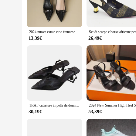
meeting, a casual outing, or a formal event, these shoes will
**Versatile Fashion Statement**
The calzature donna sun68 sets the standard for fashion-forw
design pairs perfectly with a variety of outfits, from dresses
foot shapes, making them accessible to a diverse audience.
2024 nuova estate vino francese rosso a punta in pelle verniciata sandali con tacco medio per le donne Retro Skinny tacco posteriore scarpe vuote
**Comfort Meets Style**
13,39€
26,49€
Comfort is paramount in the calzature donna sun68, ensuring
cushioned insoles offer support and comfort. The lightweigh
make these shoes an excellent choice for retailers looking to 
TRAF calzature in pelle da donna décolleté con fibbia punta a punta rossa Slingback tacco alto 2024 autunno moda Sexy Party Punk Goth tacchi alti
30,19€
53,39€