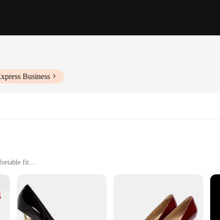
Express Business
ortable fit
zes to cater to a wide range of foot shapes
 stylish and functional footwear
nd of elegance and comfort. Designed with meticulous attention to detail, these 
s a touch of sophistication to your wardrobe, making them a versatile addition 