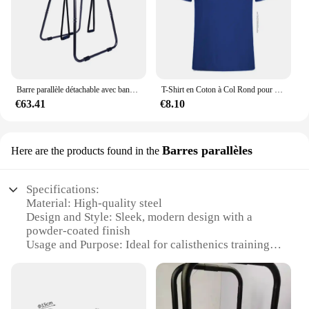
Barre parallèle détachable avec bande de suspension pour callisthénie, chin-up, dips, push-ups, multifonction
T-Shirt en Coton à Col Rond pour Homme, Streetwear, à la Mode, Hip-Hop, Harajuku
€63.41
€8.10
Barres parallèles
Here are the products found in the
Specifications:
Material: High-quality steel
Design and Style: Sleek, modern design with a
powder-coated finish
Usage and Purpose: Ideal for calisthenics training,
strengthening, and bodyweight exercises
Typical Adaptive Scenario: Suitable for home gyms,
fitness studios, and outdoor workouts
Shape or Size or Weight or Quantity: Available in