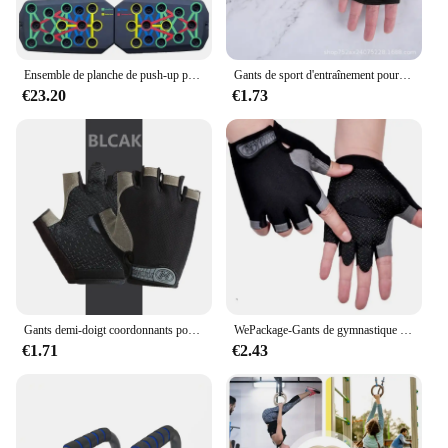
Ensemble de planche de push-up portable, barre multifonctionnelle, équipement de fitness pliable, entraînement de la poitrine, de l'abdomen, des bras et du dos
Gants de sport d'entraînement pour hommes et femmes, gants d'entraînement, fitness, musculation, levage, gymnase, main, poignet, l'hypothèse, protecteur
€23.20
€1.73
Gants demi-doigt coordonnants pour hommes et femmes, gants DumbHavana respirants, gants de sport élastiques, gants d'exercice antichocs, gants de sport pour le cyclisme et le vélo
WePackage-Gants de gymnastique coordonnants pour hommes et femmes, gants de levage d'haltères, gants de fitness, gants d'entraînement, gants de cyclisme sans doigts respirants
€1.71
€2.43