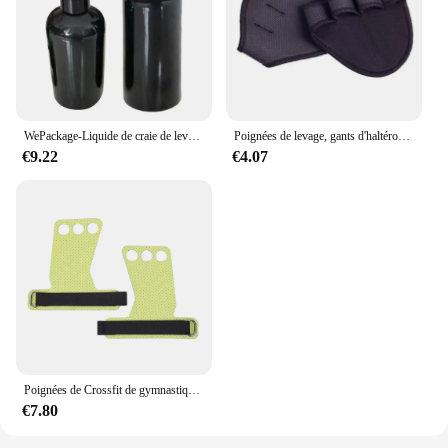
WePackage-Liquide de craie de levage, améliore la prise en main pour le levage de poids, l'escalade, l'entraînement croisé, l'entraînement approuvé AqGym
Poignées de levage, gants d'haltérophilie, exercices de gymnastique, poignées de sport unisexes, Anti-poids, exercice de fitness à quatre doigts, tractions
€9.22
€4.07
Poignées de Crossfit de gymnastique parfaites pour côtes, Kettlebell, haltérophilie, salle de sport à domicile, 1 paire
€7.80