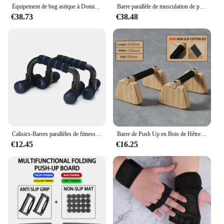
Équipement de bug astique à Domicile, Calisique natale T1, Entraînement Musculaire du Corps, Dips, Push Up, Station Rib Up, Barre Horizontale Parallèle
Barre parallèle de musculation de poitrine, accessoire de fitness, exercice physique, double support, nouveauté
€38.73
€38.48
Calisics-Barres parallèles de fitness, pompes, musculation à domicile
Barre de Push Up en Bois de Hêtre, Équipement d'Exercice pour la Maison, Parallettes pour Utilisation au Sol
€12.45
€16.25