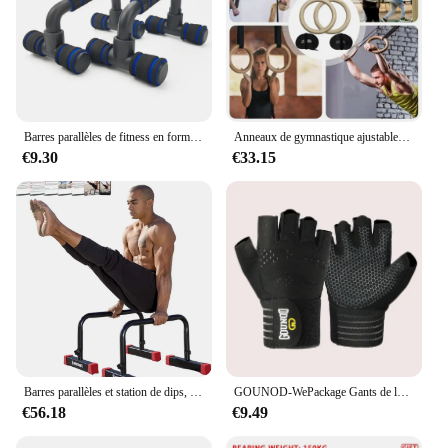
Barres parallèles de fitness en forme de H, 1 paire, support de push-up, stable et durable
Anneaux de gymnastique ajustables Calisnatale Ics pour hommes, équipement de fitness à domicile, anneau d'exercice pour la maison
€9.30
€33.15
Barres parallèles et station de dips, essentiels de gym à domicile pour s'asseoir en L, Calisics natale, Entraînements du haut du corps, RapDuty, Idéal pour les pompes
GOUNOD-WePackage Gants de levage respirants coordonnants, bracelet de soutien, gants de sport, gants de gymnastique, musculation, haltérophilie, entraînement physique
€56.18
€9.49