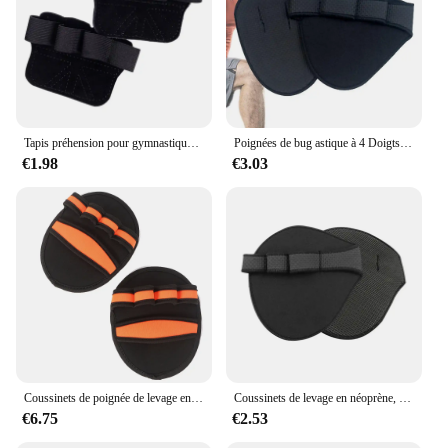
variety of sizes and weights available means you
can tailor your workouts to your specific goals,
whether it's building strength, endurance, or
flexibility. Whether you're training at home or in a
group setting, this equipment set is an excellent
addition to any fitness environment.
Tapis préhension pour gymnastique Fitness, gants d'haltérophilie, coussinets levage pour l'haltérophilie,
Poignées de bug astique à 4 Doigts en Néoprène, Gants d'Entraînement, de Levage de Poids, pour Calisnatale ics WePackage
**Optimized for Performance**
€1.98
€3.03
The calisthenics quipment is not just about
aesthetics; it's about performance. The weights and
bars are engineered to provide stability and support,
allowing you to push your limits without
compromising on safety. The design is thoughtfully
considered to reduce the risk of injury, making it an
ideal choice for both personal and commercial use.
With the availability of wholesale and vendor
options, this equipment set is not only accessible
but also an excellent choice for those looking to
offer high-quality calisthenics equipment to their
clients or customers.
Coussinets de poignée de levage en néoprène, 1 paire de gants d'entraînement d'haltérophilie, coussinets de levage de puissance, gants de gymnastique pour hommes et femmes
Coussinets de levage en néoprène, gants d'entraînement de gymnastique, WePackage, Calisnatale Ics Powerlifting, Fitness Sports, protège-mains, 2 pièces
€6.75
€2.53