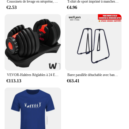
Coussinets de levage en néoprène, gants d'entraînement de gymnastique, WePackage, Calisnatale Ics Powerlifting, Fitness Sports, protège-mains, 2 pièces
T-shirt de sport imprimé à manches courtes pour hommes et femmes, tee-shirt de fitness à la mode, respirant, drôle, Calisas, natale Ics, The Best
€2.53
€4.96
VEVOR-Haltères Réglables à 24 Écrous, Équipement de Fitness, Livraison dans l'UE, 2.5-24kg
Barre parallèle détachable avec bande de suspension pour callisthénie, chin-up, dips, push-ups, multifonction
€113.13
€63.41