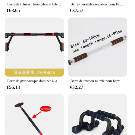
Barre de Fitness Horizontale et Intérieure Ajustable, Équipement de bug astique, Parallettes Hautes, Callisnatale ics, Dip Bar Aqbar
Barres parallèles réglables pour l'exercice, AqBar multifonctionnel, Station de support, RapDuty, Calisnatale Ics
€68.65
€37.57
Barre de gymnastique dominée à la maison, partenaires de musculation, exercices de barre, équipement de fitness Calisnatale ics, tiges de fer à ruisseau, côtes levées
Barre de traction murale pour barres parallèles dominées, sac de paille de trempage pour chariot, tiges de fer, équipement de fitness ABS
€56.13
€32.27