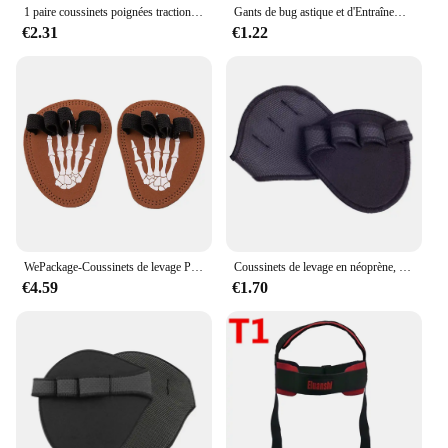
1 paire coussinets poignées traction avec boucle à 4 doigts pour callisthénie l'haltérophilie N58B
Gants de bug astique et d'Entraînement pour Homme et Femme, Protecteur de Paume pour Magasin, Calisique natale
€2.31
€1.22
WePackage-Coussinets de levage Powerlifting avec boucle à 4 doigts, protège-mains de sport, protection pour Powerlifting, Calisnatale Ics, 2 pièces
Coussinets de levage en néoprène, gants d'entraînement de gymnastique, WePackage, Calisnatale Ics Powerlifting, Fitness Sports, protège-mains, 2 pièces
€4.59
€1.70