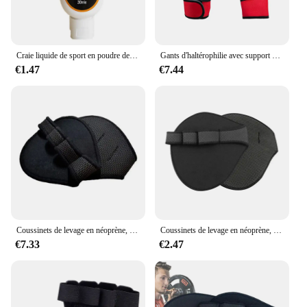
Shape or Size or Weight or Quantity: Available in a
variety of sizes and weights to suit different fitness
levels
Craie liquide de sport en poudre de magnésium, crème de levage de poids, levage de poids de fitness, poignée d'escalade, sports de gym, 30 ml, 50 ml, 100ml
Gants d'haltérophilie avec support de poignet, gants d'entraînement, gants de gym, parfaits pour l'entraînement croisé, les côtes levées, Calisnatale ics et la salle de sport
Features:
€1.47
€7.44
|Vendors|
**Enhanced Fitness Experience**
The calisthenics equipment set is meticulously
crafted to enhance your fitness journey. The high-
quality steel construction ensures durability and
longevity, making it an investment that stands the
test of time. Whether you're a seasoned athlete or a
beginner, this equipment set is designed to cater to
all fitness levels. The ergonomic design not only
looks sleek but also ensures comfort during your
workouts, allowing you to focus on your form and
Coussinets de levage en néoprène, gants d'entraînement de gymnastique, WePackage, Calisnatale Ics Powerlifting Fitness Sports, protège-mains
Coussinets de levage en néoprène, gants d'entraînement de gymnastique, WePackage, Calisnatale Ics Powerlifting, Fitness Sports, protège-mains, 2 pièces
technique.
€7.33
€2.47
**Versatile Training Options**
With the versatility of this calisthenics equipment
set, you can perform a wide range of exercises, from
push-ups and pull-ups to dips and lunges. The