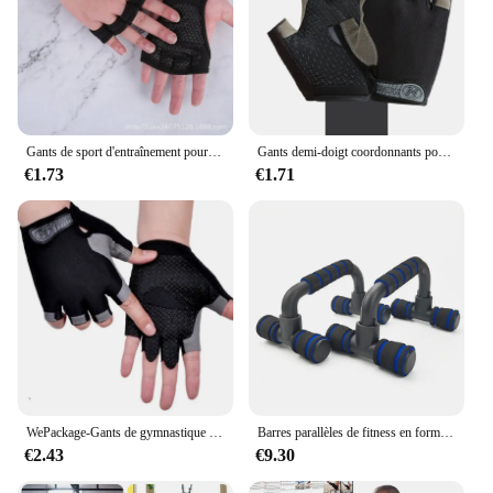
Gants de sport d'entraînement pour hommes et femmes, gants d'entraînement, fitness, musculation, levage, gymnase, main, poignet, l'hypothèse, protecteur
Gants demi-doigt coordonnants pour hommes et femmes, gants DumbHavana respirants, gants de sport élastiques, gants d'exercice antichocs, gants de sport pour le cyclisme et le vélo
€1.73
€1.71
WePackage-Gants de gymnastique coordonnants pour hommes et femmes, gants de levage d'haltères, gants de fitness, gants d'entraînement, gants de cyclisme sans doigts respirants
Barres parallèles de fitness en forme de H, 1 paire, support de push-up, stable et durable
€2.43
€9.30