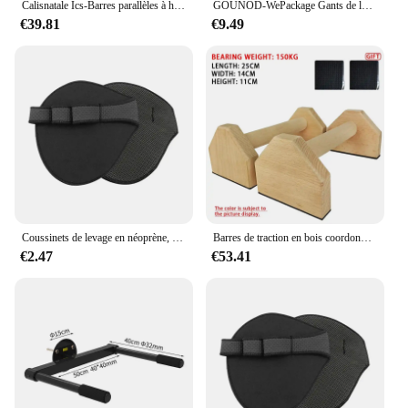
Calisnatale Ics-Barres parallèles à hauteur réglable, meilleur prix, équipement à vendre
GOUNOD-WePackage Gants de levage respirants coordonnants, bracelet de soutien, gants de sport, gants de gymnastique, musculation, haltérophilie, entraînement physique
€39.81
€9.49
Coussinets de levage en néoprène, gants d'entraînement de gymnastique, WePackage, Calisnatale Ics Powerlifting, Fitness Sports, protège-mains, 2 pièces
Barres de traction en bois coordonnantes, équipement de musculation à domicile
€2.47
€53.41