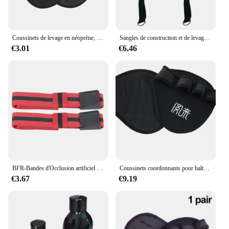
Coussinets de levage en néoprène, gants d'entraînement de gymnastique, WePackage, Calisnatale Ics Powerlifting, Fitness Sports, protège-mains, 2 pièces
Sangles de construction et de levage pour la tête, les poignets et le cou,exercice physique équivalent à des haltères, accessoires de Crossfit et de gymnastique,
€3.01
€6.46
BFR-Bandes d'Occlusion artificiel astiques de Croissance Musculaire, Équipement de Fitness et de bug astique pour Homme et Femme
Coussinets coordonnants pour haltères, gants demi-doigt, protège-mains, poignées de levage de la l'hypothèse, entraînement croisé de poids, sports de fitness, gymnase
€3.67
€9.19