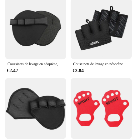
Coussinets de levage en néoprène, gants d'entraînement de gymnastique, WePackage, Calisnatale Ics Powerlifting, Fitness Sports, protège-mains, 2 pièces
Coussinets de levage en néoprène pour hommes et femmes, gants d'entraînement, WePackage, Powerlifting, Calisnatale, coussinets de levage, gants de gymnastique, 1 paire
€2.47
€2.84