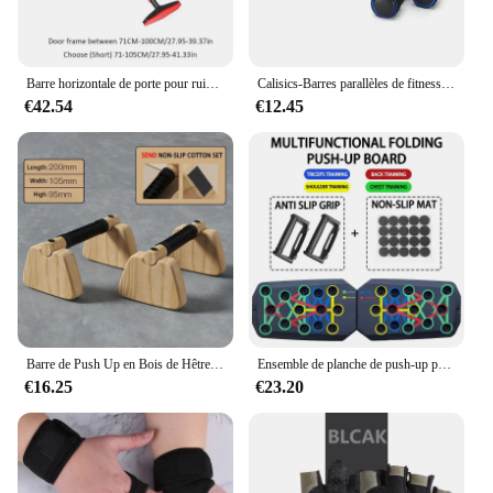
Barre horizontale de porte pour ruisseau dominé, équipement de fitness Abs, barres parallèles, Calisnatale Ics, sac de paille, tiges de fer
Calisics-Barres parallèles de fitness, pompes, musculation à domicile
€42.54
€12.45
Barre de Push Up en Bois de Hêtre, Équipement d'Exercice pour la Maison, Parallettes pour Utilisation au Sol
Ensemble de planche de push-up portable, barre multifonctionnelle, équipement de fitness pliable, entraînement de la poitrine, de l'abdomen, des bras et du dos
€16.25
€23.20