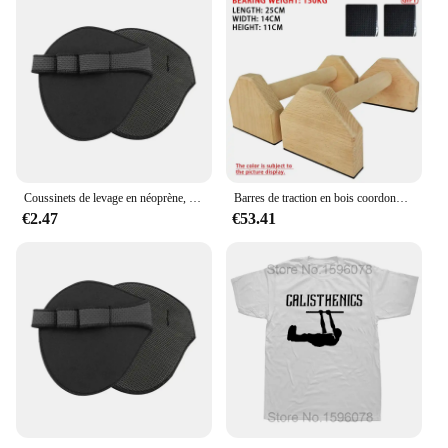
Coussinets de levage en néoprène, gants d'entraînement de gymnastique, WePackage, Calisnatale Ics Powerlifting, Fitness Sports, protège-mains, 2 pièces
Barres de traction en bois coordonnantes, équipement de musculation à domicile
€2.47
€53.41