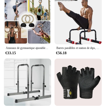
Anneaux de gymnastique ajustables Calisnatale Ics pour hommes, équipement de fitness à domicile, anneau d'exercice pour la maison
Barres parallèles et station de dips, essentiels de gym à domicile pour s'asseoir en L, Calisics natale, Entraînements du haut du corps, RapDuty, Idéal pour les pompes
€33.15
€56.18