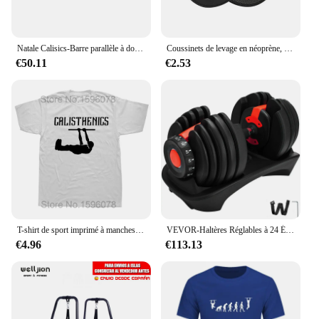
Natale Calisics-Barre parallèle à double barre, équipement d'entraînement à domicile, exercice musculaire, fitness des bras, biceps, triceps, poignées
Coussinets de levage en néoprène, gants d'entraînement de gymnastique, WePackage, Calisnatale Ics Powerlifting, Fitness Sports, protège-mains, 2 pièces
€50.11
€2.53
T-shirt de sport imprimé à manches courtes pour hommes et femmes, tee-shirt de fitness à la mode, respirant, drôle, Calisas, natale Ics, The Best
VEVOR-Haltères Réglables à 24 Écrous, Équipement de Fitness, Livraison dans l'UE, 2.5-24kg
€4.96
€113.13