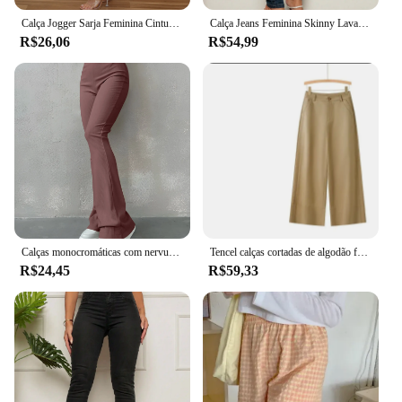
Calça Jogger Sarja Feminina Cintura Alta Com Elastico
Calça Jeans Feminina Skinny Lavagem Escura Modelo Confortável
R$26,06
R$54,99
Calças monocromáticas com nervuras para mulheres, cintura alta, mostrando pernas longas, esportes com todos os jogos, calças sexy slim
Tencel calças cortadas de algodão feminino, larga e estreita, cintura alta, emagrecedora, casual, reta, terno solto
R$24,45
R$59,33