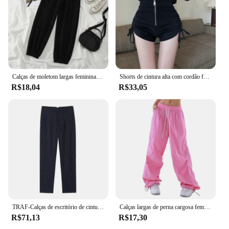
Calças de moletom largas femininas, calças esportivas grandes, corredores grossos, calças de streetwear cinza e preto, nova moda, inverno e outono
Shorts de cintura alta com cordão feminino, calça casual, slim fit, versátil, monocromático, design de verão
R$18,04
R$33,05
TRAF-Calças de escritório de cintura alta femininas, calças formais de escritório, calças lápis, pretas, rosa, brancas para senhoras, moda
Calças largas de perna cargosa feminina, elástico na cintura, cordão ajustável, calça comprida, toque suave, atlética, monocromática, verão
R$71,13
R$17,30