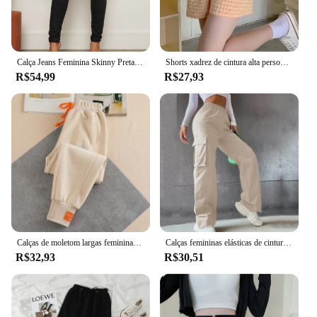
Calça Jeans Feminina Skinny Preta Modelo Confortável
Shorts xadrez de cintura alta personalizados para mulheres, ajuste solto, babados, pijamas petite, calças, desgaste exterior, verão
R$54,99
R$27,93
Calças de moletom largas femininas, calças esportivas oversize, corredores grossos, calças de streetwear, preto, cinza, outono, inverno, novo
Calças femininas elásticas de cintura alta, calças largas de perna, roupas de corredores de perna reta, calças largas largas largas, calças grandes
R$32,93
R$30,51