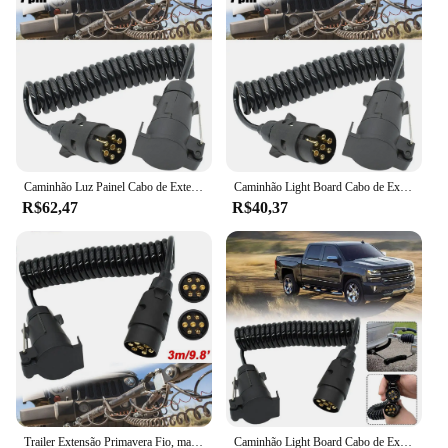
Caminhão Luz Painel Cabo de Extensão, TPU Trailer Conexão Fio, Primavera Fio, Masculino Bus Plug Soquete Adaptador, 7 Pin
Caminhão Light Board Cabo de Extensão, Macho para Fêmea Wire Plug, Fio Parte Acoplamentos Circuit Plug Socket, 7 Pin Lead
R$62,47
R$40,37
Trailer Extensão Primavera Fio, macho para fêmea Conexão Cabos, 7 Pin Plug Conectores, Linha Trailer Acessórios, 1Pc
Caminhão Light Board Cabo de Extensão, Macho para Fêmea Wire Plug, Fio Parte Acoplamentos Circuit Plug Socket, 7 Pin Lead