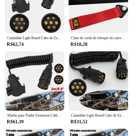
Caminhão Light Board Cabo de Extensão, Macho para Fêmea Wire Plug, Fio Parte Acoplamentos Circuit Plug Socket, 7 Pin, 2m
Cinto de corda de reboque do carro, Heavy Duty, Red Tow Rally, Sport Drift Hook, Frente, Pára-choques traseiro, Racing Rescue, Ferramenta de viagem
R$62,74
R$18,28
Macho para Trailer Extension Cable Feminino, Conector Plug Socket, Truck Light Board, Acessórios de fio, 7 Pin
Caminhão Light Board Cabo de Extensão, Macho para Fêmea Wire Plug, Fio Parte Acoplamentos Circuit Plug Socket, 7 Pin Lead
R$61,39
R$31,52