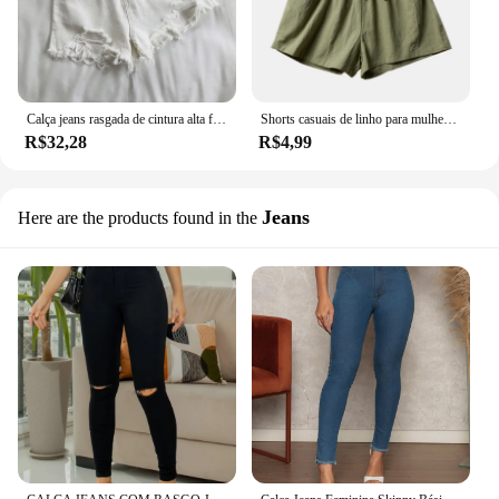
Calça jeans rasgada de cintura alta feminina, calção jeans coreana, moda verão, casual, borla de bolso, calça Y2K quente, calça azul, moda verão
Shorts casuais de linho para mulheres, shorts de ginástica, calças curtas de algodão, cintura alta, preto feminino
R$32,28
R$4,99
Jeans
Here are the products found in the