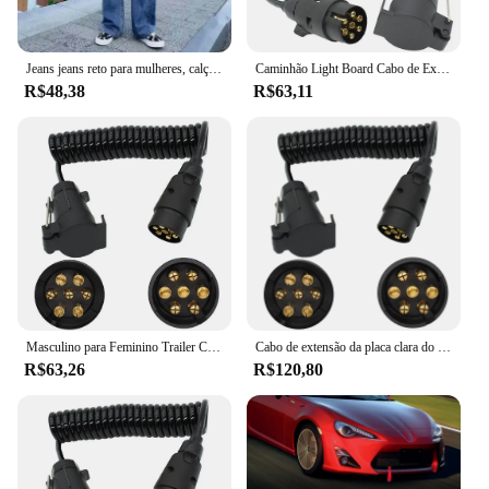
Jeans jeans reto para mulheres, calças confortáveis, requintadas e finas, novo, 2024
Caminhão Light Board Cabo de Extensão, Macho para Fêmea Wire Plug, Fio Parte Acoplamentos Circuit Plug Socket, 7 Pin, 2m
R$48,38
R$63,11
Masculino para Feminino Trailer Cabo de Extensão, Wire Lead Light Board, Acessório Caravana, Cabo de soquete, 7 Pin, 2m
Cabo de extensão da placa clara do caminhão do reboque de 3m 7 pinos chumbo macho à tomada fêmea do fio acoplamentos da parte do fio tomada tomada de circuito
R$63,26
R$120,80