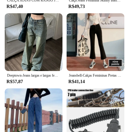
CALÇA JEANS COM RASGO JOELHOS CINTURA ALTA HOT PANT PRETA
Calça Jeans Feminina Skinny Básica Confortável Cintura Alta Tecido Premium
R$47,40
R$49,73
Deeptown-Jeans largas e largas femininas, moda de rua vintage, calça jeans lavada, calça grunge básica azul desleixada, Y2k, primavera
Jeansbell-Calças Femininas Pretas de Cintura Alta Micro Flare Cropped, Leggings Retas Emagrecedoras na Moda, Elasticidade Baixa na Cintura
R$57,87
R$41,14