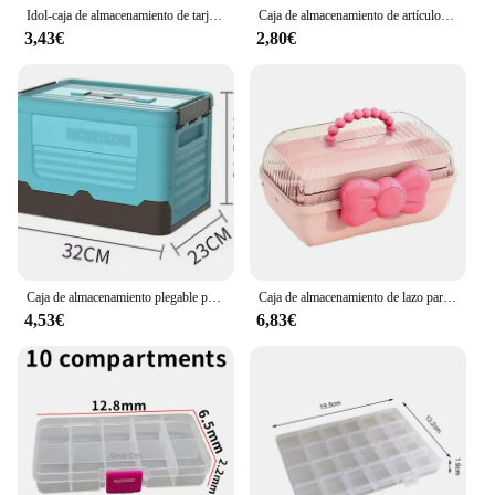
Idol-caja de almacenamiento de tarjetas fotográficas, organizador de tarjetas Kpop, colección de tarjetas de identificación de oficina, organizadores de papelería
Caja de almacenamiento de artículos diversos de escritorio con tapa, armario, cajón de ropa, cesta de almacenamiento de plástico, contenedor organizador para cosméticos, cosas pequeñas
3,43€
2,80€
Caja de almacenamiento plegable para libros, ropa, almacenamiento y arreglo de plástico para el hogar, función de ahorro de espacio plegable para coche
Caja de almacenamiento de lazo para niños, joyero multicapa, resistente al agua, para juguetes, horquilla, alta calidad
4,53€
6,83€