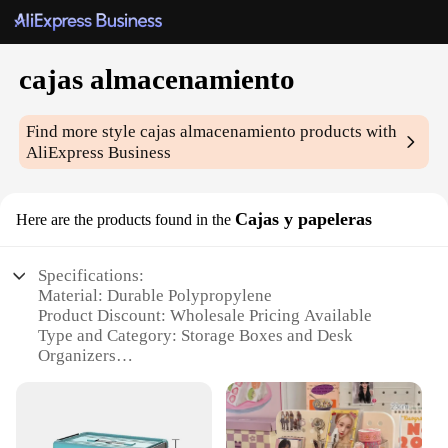
cajas almacenamiento
Find more style
cajas almacenamiento
products with
AliExpress Business
Cajas y papeleras
Here are the products found in the
Specifications:
Material: Durable Polypropylene
Product Discount: Wholesale Pricing Available
Type and Category: Storage Boxes and Desk
Organizers
Design and Style: Sleek and Modern
Usage and Purpose: Versatile Storage Solutions
Typical Adaptive Scenario: Office, Home, School
Shape or Size or Weight or Quantity: Variety of