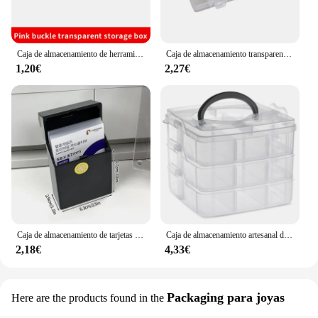
Caja de almacenamiento de herramientas de joyería portátil, contenedor de anillo, piezas electrónicas, organizador de cuentas de tornillo, estuche de plástico, 10 ranuras
Caja de almacenamiento transparente de plástico con compartimentos de 24 rejillas, organizador de exhibición, contenedor práctico para joyería, pendientes, cuentas, tornillos
1,20€
2,27€
Caja de almacenamiento de tarjetas de fotos Ins, caja de almacenamiento de tarjetas Kpop, soporte para fotos de ídolo, suministros, Mini soporte para sesión fotográfica, estuche organizador de tarjetas
Caja de almacenamiento artesanal de plástico con ranura para compartimento ajustable, transparente, apilable, de 3 niveles, organizador, bandeja con cierre a presión
2,18€
4,33€
Packaging para joyas
Here are the products found in the