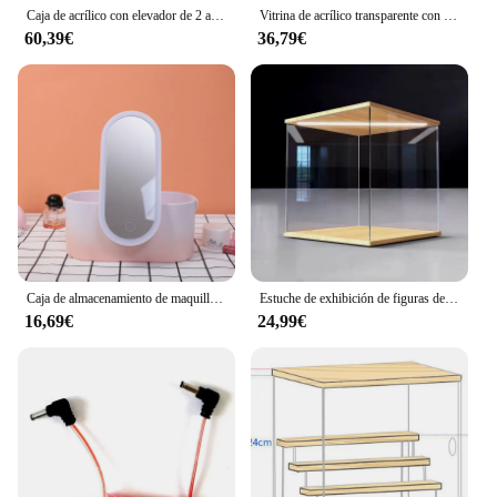
Caja de acrílico con elevador de 2 a 5 niveles, caja ciega de exhibición, escaparate de luz Led, estantes de madera transparentes, caja de almacenamiento, exhibición de figuras
Vitrina de acrílico transparente con luces LED de anillo para figura de acción, caja de almacenamiento de polvo para montar modelos de coches y muñecas
60,39€
36,79€
Caja de almacenamiento de maquillaje con espejo de luz LED, organizador portátil de viaje, cosméticos, luz táctil
Estuche de exhibición de figuras de madera con luz Led, caja de almacenamiento de bloque de arcilla, acrílico transparente, protección contra el polvo
16,69€
24,99€