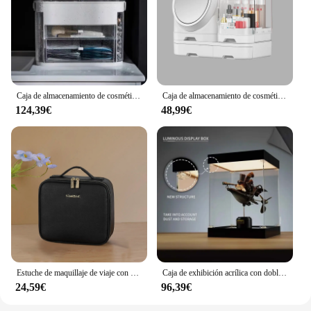
Caja de almacenamiento de cosméticos a prueba de polvo, escritorio LED con espejo, estante, organizadores de maquillaje, caja de joyería, caja de regalo para dormitorio
Caja de almacenamiento de cosméticos de 3 estilos, organizador creativo de escritorio, cajón de maquillaje, contenedor de esmalte de uñas de joyería con luz LED con ventilador
124,39€
48,99€
Estuche de maquillaje de viaje con espejo LED, caja de belleza de brillo ajustable multifunción, bolsa de almacenamiento para artículos de tocador, regalo para mujeres
Caja de exhibición acrílica con doble luz LED, caja de almacenamiento para figura de acción de Anime, modelo de muñeca, organizador, colección de exhibición, cubierta antipolvo
24,59€
96,39€