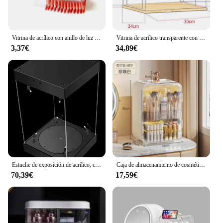
Vitrina de acrílico con anillo de luz LED para modelo de coche, caja de almacenamiento de polvo de montaje con puerta para colecciones, escaparate de figuras
Vitrina de acrílico transparente con luz Led, soporte de exhibición de 2 a 4 niveles, estantes de madera, caja de almacenamiento, elevador de figuras, exhibición de perfumes
3,37€
34,89€
Estuche de exposición de acrílico, caja de cubo transparente de autoinstalación con luces LED giratorias, a prueba de polvo para figuras de acción, modelo de juguete fundido a presión
Caja de almacenamiento de cosméticos de lujo con espejo de luz Led, cajón a prueba de polvo, organizador para el cuidado de la piel, tocador, estante de almacenamiento
70,39€
17,59€