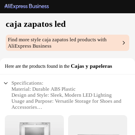
caja zapatos led
Find more style
caja zapatos led
products with
AliExpress Business
Cajas y papeleras
Here are the products found in the
Specifications:
Material: Durable ABS Plastic
Design and Style: Sleek, Modern LED Lighting
Usage and Purpose: Versatile Storage for Shoes and
Accessories
Shape and Size: Compact and Space-Saving
Performance and Property: Energy-Efficient LED
Lighting
Parts and Accessories: Includes Power Adapter for