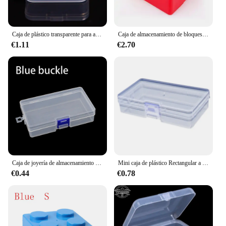
Caja de plástico transparente para afeitadora, caja de almacenamiento Universal para máquina de afeitar, portátil, para hombre
Caja de almacenamiento de bloques de construcción divertida, organizadores de almacenamiento de plástico para ahorrar espacio, regalo para niños, suministros de almacenamiento de escritorio y oficina
€1.11
€2.70
Caja de joyería de almacenamiento de plástico transparente, caja de almacenamiento vacía, contenedor para cuentas, pendientes, caja rectangular de joyería, 146*85*35mm
Mini caja de plástico Rectangular a prueba de polvo, caja de almacenamiento de joyería transparente duradera, contenedor translúcido, caja de embalaje
€0.44
€0.78