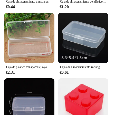
Caja de almacenamiento transparente de 5 tamaños, estuche cuadrado para artículos pequeños, contenedor de cuentas de joyería, cajas de embalaje de plástico, estuche organizador de artículos diversos
Caja de almacenamiento de plástico transparente, caja de embalaje de productos, estuche de vestidor, Mini estuche transparente, tamaño de salida 12,4x5x3,2 cm
€0.44
€1.20
Caja de plástico transparente, caja Rectangular translúcida, caja de almacenamiento de embalaje a prueba de polvo, contenedor de joyería fuerte y duradero, 1 unidad
Cajas de almacenamiento rectangulares de plástico transparente, contenedor de joyería, caja de embalaje para pendientes, anillos, cuentas, recolección de artículos pequeños
€2.31
€0.61