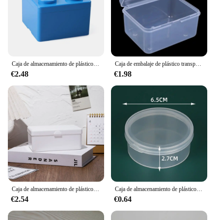
Caja de almacenamiento de plástico con formas de bloques de construcción, contenedor de escritorio superpuesto, suministros para casa de oficina, nuevo, creativo
Caja de embalaje de plástico transparente, almacenamiento de chips, Material PP, 8,2x6,2x4,7 cm, 1 unidad
€2.48
€1.98
Caja de almacenamiento de plástico a prueba de polvo, caja de recogida de fotos, tapa abatible, soporte de imagen, papelería, color blanco, nuevo
Caja de almacenamiento de plástico transparente multiusos, forma Rectangular pequeña con tapa para almacenar joyas, estuche para diadema, contenedor
€2.54
€0.64