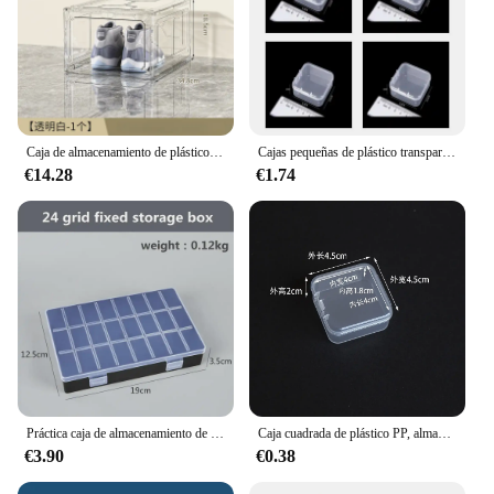
Caja de almacenamiento de plástico, caja de almacenamiento de productos para cosméticos y cuidado de la piel, caja de zapatos plegable transparente
Cajas pequeñas de plástico transparente para almacenamiento de joyas, contenedor, caja de embalaje, pendientes, anillos, cuentas, caja de protección para tapones para los oídos, 1 ~ 10 Uds.
€14.28
€1.74
Práctica caja de almacenamiento de plástico con 24 compartimentos de rejilla, joyería, pendiente, cuentas, soporte para tornillos, contenedor organizador de exhibición
Caja cuadrada de plástico PP, almacenamiento Rectangular, cubierta abatible transparente, piezas de almacenamiento de una sola pieza, embalaje de joyería de producto pequeño
€3.90
€0.38