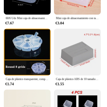
60/6 Uds Mini caja de almacenamiento caja de almacenamiento de joyería de plástico transparente contenedor portátil pendiente anillo tapones para los oídos caja de almacenamiento de embalaje
Mini caja de almacenamiento con tapa transparente, caja de plástico pequeña para piezas, herramientas, estuche de exhibición de Joyas, contenedor de cuentas
€7.67
€3.04
Caja de plástico transparente, compartimento para tornillos, joyería, pendiente, vitrina, contenedor, organizador de Terminal transparente, cajas de almacenamiento de herramientas
Caja de plástico ABS de 10 tamaños, caja de instrumentos blanca/gris, cubierta impermeable, caja de proyecto, caja de proyecto electrónico
€1.74
€1.55