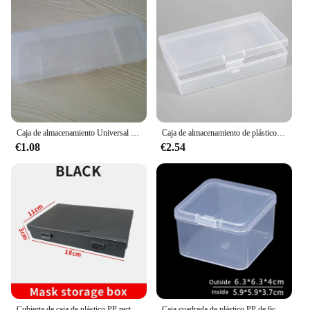
Caja de almacenamiento Universal para afeitadora para hombre, caja con asa, caja de plástico totalmente transparente, cajas para afeitar, caja de afeitado PP ecológica de alta calidad
Caja de almacenamiento de plástico para escritorio, Organizador a presión de papelería, estuche de herramientas de arte, caja de pegatinas, contenedor de almacenamiento transparente
€1.08
€2.54
Cubierta de caja de plástico PP rectangular, caja de almacenamiento de máscara opaca negra, caja de herramientas accesoria, caja de embalaje
Caja cuadrada de plástico PP de 6cm, caja de almacenamiento de muestras de herramientas de hardware, cantidad 1 unidad