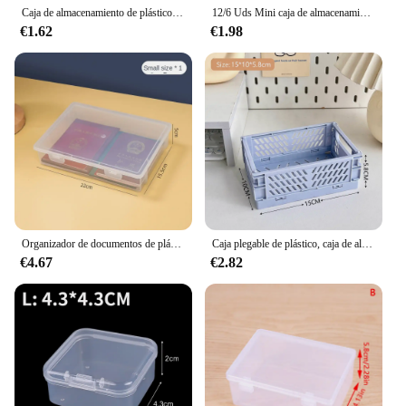
Caja de almacenamiento de plástico transparente, organizador, caja de pegatinas, contenedor de escritorio, pegatinas de cinta Washi, caja de herramientas de arte, papelería
12/6 Uds Mini caja de almacenamiento de plástico caja de almacenamiento de joyería transparente contenedor portátil pendiente anillo tapones para los oídos caja de almacenamiento de embalaje
€1.62
€1.98
Organizador de documentos de plástico, caja de almacenamiento de forma cuadrada transparente organizada, caja organizadora A4
Caja plegable de plástico, caja de almacenamiento plegable, cesta, contenedor de cosméticos de utilidad, soporte de escritorio, uso doméstico, caja de almacenamiento de escritorio escolar
€4.67
€2.82