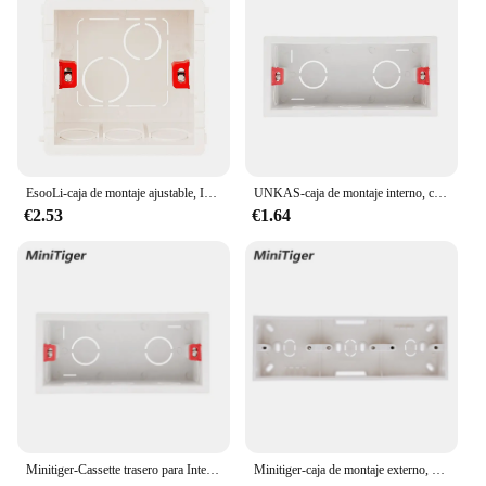
EsooLi-caja de montaje ajustable, Interruptor táctil de luz, casete interno de 86mm x 85mm x 50mm para Interruptor táctil y enchufe tipo 86
UNKAS-caja de montaje interno, casete trasero para Interruptor táctil de luz de pared y enchufe USB, supercalidad, 144mm x 67,5mm, 154mm x 72mm
€2.53
€1.64
Minitiger-Cassette trasero para Interruptor táctil de luz de pared y enchufe USB, caja de montaje interno de supercalidad de 144mm x 67,5mm, 154mm x 72mm
Minitiger-caja de montaje externo, accesorio de 258mm * 86mm * 34mm para Interruptor táctil Triple tipo 86 o enchufe, aplique para cualquier posición de la superficie de la pared