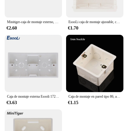
Minitiger-caja de montaje externo, accesorio de 258mm * 86mm * 34mm para Interruptor táctil Triple tipo 86 o enchufe, aplique para cualquier posición de la superficie de la pared
EsooLi caja de montaje ajustable, casete interno de 3 colores, 86mm x 83mm x 50mm para Interruptor táctil tipo 86 y caja trasera de cableado de enchufe
€2.60
€1.70
Caja de montaje externa Esooli 172mm * 86mm * 33mm para interruptores o enchufes de doble toque tipo 86 se aplican para cualquier posición de superficie de pared
Caja de montaje en pared tipo 86, accesorios para interruptores táctiles de luz
€3.63
€1.15