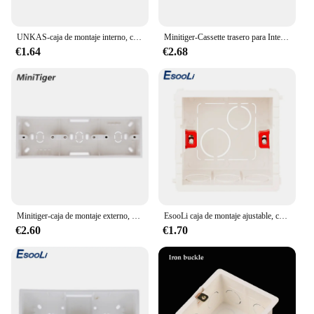
UNKAS-caja de montaje interno, casete trasero para Interruptor táctil de luz de pared y enchufe USB, supercalidad, 144mm x 67,5mm, 154mm x 72mm
Minitiger-Cassette trasero para Interruptor táctil de luz de pared y enchufe USB, caja de montaje interno de supercalidad de 144mm x 67,5mm, 154mm x 72mm
€1.64
€2.68
Minitiger-caja de montaje externo, accesorio de 258mm * 86mm * 34mm para Interruptor táctil Triple tipo 86 o enchufe, aplique para cualquier posición de la superficie de la pared
EsooLi caja de montaje ajustable, casete interno de 3 colores, 86mm x 83mm x 50mm para Interruptor táctil tipo 86 y caja trasera de cableado de enchufe
€2.60
€1.70