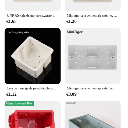
UNKAS-caja de montaje externo 86mm * 86mm * 34mm para 86mm, Interruptor táctil estándar y enchufe, aplique para cualquier posición de superficie de pared
Minitiger-caja de montaje externo, 86mm x 86mm x 34mm para Interruptor táctil estándar de 86mm y enchufe aplicable para cualquier posición de la superficie de la pared
€1.68
€1.20
Caja de montaje de pared de plástico PVC, Cassette de interruptor inferior oculto de unión, luz táctil para el hogar
Minitiger-caja de montaje externa de 172mm x 86mm x 33mm para interruptores o enchufes de doble toque tipo 86, aplicable para cualquier posición de superficie de pared
€1.12
€3.09