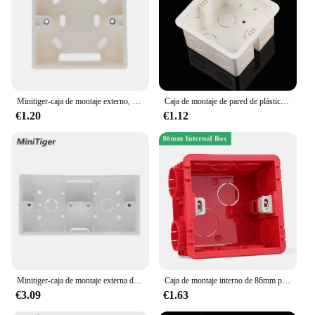
Minitiger-caja de montaje externo, 86mm x 86mm x 34mm para Interruptor táctil estándar de 86mm y enchufe aplicable para cualquier posición de la superficie de la pared
Caja de montaje de pared de plástico PVC, Cassette de interruptor inferior oculto de unión, luz táctil para el hogar
€1.20
€1.12
Minitiger-caja de montaje externa de 172mm x 86mm x 33mm para interruptores o enchufes de doble toque tipo 86, aplicable para cualquier posición de superficie de pared
Caja de montaje interno de 86mm para equipos eléctricos, caja de pared de montaje externo de 118mm para el hogar, Interruptor táctil inteligente, interruptor wifi
€3.09
€1.63