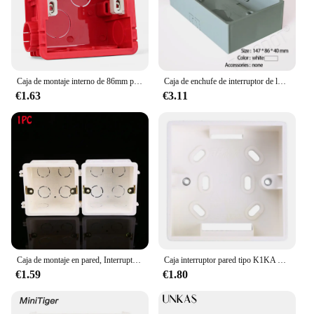
Caja de montaje interno de 86mm para equipos eléctricos, caja de pared de montaje externo de 118mm para el hogar, Interruptor táctil inteligente, interruptor wifi
Caja de enchufe de interruptor de lujo, montaje externo para luz táctil inteligente, interruptor de pared, 6 Entradas, blanco, negro, gris, dorado, 147x86x40mm
€1.63
€3.11
Caja de montaje en pared, Interruptor táctil estándar, caja de conexiones de casete, plástico PVC de alta calidad, ignífugo, caja trasera de Waring, 1 ud.
Caja interruptor pared tipo K1KA 86, salida eléctrica, caja conexiones montaje empotrado, caja trasera montaje en
€1.59
€1.80