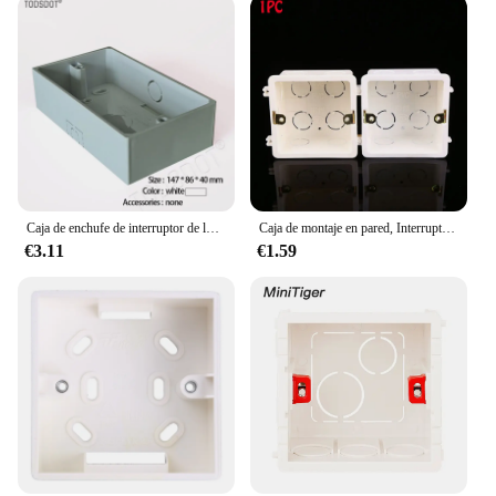
Caja de enchufe de interruptor de lujo, montaje externo para luz táctil inteligente, interruptor de pared, 6 Entradas, blanco, negro, gris, dorado, 147x86x40mm
Caja de montaje en pared, Interruptor táctil estándar, caja de conexiones de casete, plástico PVC de alta calidad, ignífugo, caja trasera de Waring, 1 ud.
€3.11
€1.59