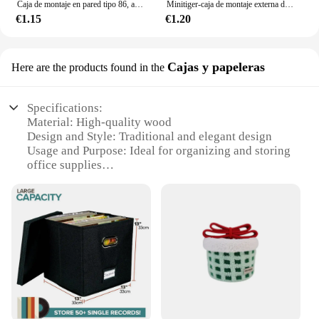
Caja de montaje en pared tipo 86, accesorios para interruptores táctiles de luz
Minitiger-caja de montaje externa de 86mm x 86mm x 34mm para interruptor táctil estándar de 86mm y enchufe para cualquier posición de superficie de pared
€1.15
€1.20
Cajas y papeleras
Here are the products found in the
Specifications:
Material: High-quality wood
Design and Style: Traditional and elegant design
Usage and Purpose: Ideal for organizing and storing
office supplies
Shape or Size: Compact and space-saving
dimensions
Performance and Property: Durable construction
with smooth finish
Parts and Accessories: Includes multiple
compartments for efficient organization
Features:
|Wholesale|Vendors|