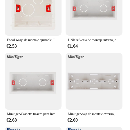
EsooLi-caja de montaje ajustable, Interruptor táctil de luz, casete interno de 86mm x 85mm x 50mm para Interruptor táctil y enchufe tipo 86
UNKAS-caja de montaje interno, casete trasero para Interruptor táctil de luz de pared y enchufe USB, supercalidad, 144mm x 67,5mm, 154mm x 72mm
€2.53
€1.64
Minitiger-Cassette trasero para Interruptor táctil de luz de pared y enchufe USB, caja de montaje interno de supercalidad de 144mm x 67,5mm, 154mm x 72mm
Minitiger-caja de montaje externo, accesorio de 258mm * 86mm * 34mm para Interruptor táctil Triple tipo 86 o enchufe, aplique para cualquier posición de la superficie de la pared
€2.68
€2.60