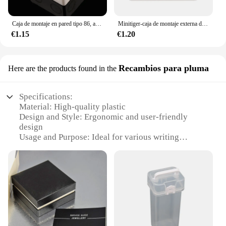
Caja de montaje en pared tipo 86, accesorios para interruptores táctiles de luz
Minitiger-caja de montaje externa de 86mm x 86mm x 34mm para interruptor táctil estándar de 86mm y enchufe para cualquier posición de superficie de pared
€1.15
€1.20
Recambios para pluma
Here are the products found in the
Specifications:
Material: High-quality plastic
Design and Style: Ergonomic and user-friendly
design
Usage and Purpose: Ideal for various writing
instruments, such as pens and markers
Performance and Property: Durable and long-lasting
Quantity: Available in sets, ensuring you have
enough for all your writing needs
Applicable People: Suitable for both professional
and personal use
Features: