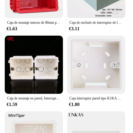
Caja de montaje interno de 86mm para equipos eléctricos, caja de pared de montaje externo de 118mm para el hogar, Interruptor táctil inteligente, interruptor wifi
Caja de enchufe de interruptor de lujo, montaje externo para luz táctil inteligente, interruptor de pared, 6 Entradas, blanco, negro, gris, dorado, 147x86x40mm
€1.63
€3.11
Caja de montaje en pared, Interruptor táctil estándar, caja de conexiones de casete, plástico PVC de alta calidad, ignífugo, caja trasera de Waring, 1 ud.
Caja interruptor pared tipo K1KA 86, salida eléctrica, caja conexiones montaje empotrado, caja trasera montaje en
€1.59
€1.80