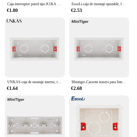
Caja interruptor pared tipo K1KA 86, salida eléctrica, caja conexiones montaje empotrado, caja trasera montaje en
EsooLi-caja de montaje ajustable, Interruptor táctil de luz, casete interno de 86mm x 85mm x 50mm para Interruptor táctil y enchufe tipo 86
€1.80
€2.53
UNKAS-caja de montaje interno, casete trasero para Interruptor táctil de luz de pared y enchufe USB, supercalidad, 144mm x 67,5mm, 154mm x 72mm
Minitiger-Cassette trasero para Interruptor táctil de luz de pared y enchufe USB, caja de montaje interno de supercalidad de 144mm x 67,5mm, 154mm x 72mm
€1.64
€2.68