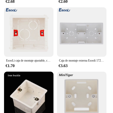
€2.68
€2.60
EsooLi caja de montaje ajustable, casete interno de 3 colores, 86mm x 83mm x 50mm para Interruptor táctil tipo 86 y caja trasera de cableado de enchufe
Caja de montaje externa Esooli 172mm * 86mm * 33mm para interruptores o enchufes de doble toque tipo 86 se aplican para cualquier posición de superficie de pared
€1.70
€3.63