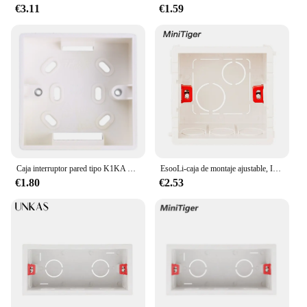
€3.11
€1.59
Caja interruptor pared tipo K1KA 86, salida eléctrica, caja conexiones montaje empotrado, caja trasera montaje en
EsooLi-caja de montaje ajustable, Interruptor táctil de luz, casete interno de 86mm x 85mm x 50mm para Interruptor táctil y enchufe tipo 86
€1.80
€2.53