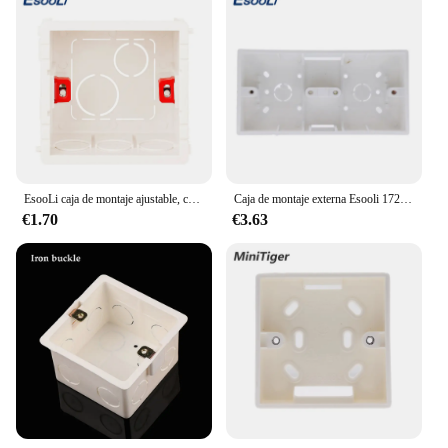
EsooLi caja de montaje ajustable, casete interno de 3 colores, 86mm x 83mm x 50mm para Interruptor táctil tipo 86 y caja trasera de cableado de enchufe
Caja de montaje externa Esooli 172mm * 86mm * 33mm para interruptores o enchufes de doble toque tipo 86 se aplican para cualquier posición de superficie de pared
€1.70
€3.63