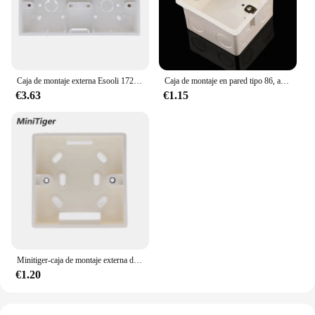
Caja de montaje externa Esooli 172mm * 86mm * 33mm para interruptores o enchufes de doble toque tipo 86 se aplican para cualquier posición de superficie de pared
Caja de montaje en pared tipo 86, accesorios para interruptores táctiles de luz
€3.63
€1.15
Minitiger-caja de montaje externa de 86mm x 86mm x 34mm para interruptor táctil estándar de 86mm y enchufe para cualquier posición de superficie de pared
€1.20