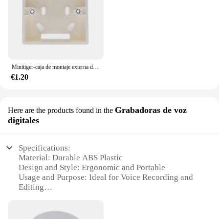
Minitiger-caja de montaje externa de 86mm x 86mm x 34mm para interruptor táctil estándar de 86mm y enchufe para cualquier posición de superficie de pared
€1.20
Grabadoras de voz
Here are the products found in the
digitales
Specifications:
Material: Durable ABS Plastic
Design and Style: Ergonomic and Portable
Usage and Purpose: Ideal for Voice Recording and
Editing
Typical Adaptive Scenario: Perfect for Podcasting,
Interviews, and Voice Memos
Shape or Size or Weight or Quantity: Compact and