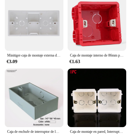
Minitiger-caja de montaje externa de 172mm x 86mm x 33mm para interruptores o enchufes de doble toque tipo 86, aplicable para cualquier posición de superficie de pared
Caja de montaje interno de 86mm para equipos eléctricos, caja de pared de montaje externo de 118mm para el hogar, Interruptor táctil inteligente, interruptor wifi
€3.09
€1.63
Caja de enchufe de interruptor de lujo, montaje externo para luz táctil inteligente, interruptor de pared, 6 Entradas, blanco, negro, gris, dorado, 147x86x40mm
Caja de montaje en pared, Interruptor táctil estándar, caja de conexiones de casete, plástico PVC de alta calidad, ignífugo, caja trasera de Waring, 1 ud.