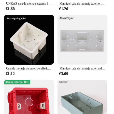
UNKAS-caja de montaje externo 86mm * 86mm * 34mm para 86mm, Interruptor táctil estándar y enchufe, aplique para cualquier posición de superficie de pared
Minitiger-caja de montaje externo, 86mm x 86mm x 34mm para Interruptor táctil estándar de 86mm y enchufe aplicable para cualquier posición de la superficie de la pared
€1.68
€1.20
Caja de montaje de pared de plástico PVC, Cassette de interruptor inferior oculto de unión, luz táctil para el hogar
Minitiger-caja de montaje externa de 172mm x 86mm x 33mm para interruptores o enchufes de doble toque tipo 86, aplicable para cualquier posición de superficie de pared
€1.12
€3.09