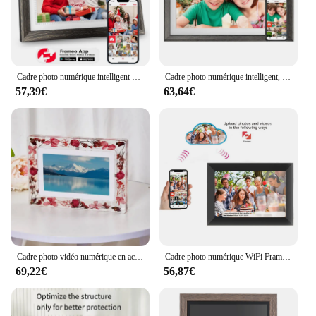
Cadre photo numérique intelligent WiFi Frameo, écran tactile LCD, vidéo jouable, 32 Go de mémoire, 10.1 pouces, 1280x800 IPS
Cadre photo numérique intelligent, WiFi, écran tactile HD, cadeau de Noël, 10.1 pouces, 32 Go, 1280x800 IPS
57,39€
63,64€
Cadre photo vidéo numérique en acrylique avec fleur séchée, écran IPS, version passionnée, 8 Go de mémoire, batterie 1500mAh, bouton marche/arrêt, 7 pouces
Cadre photo numérique WiFi Frameo, cadre photo numérique intelligent, écran tactile HD IPS 10.1x1280, 32 Go, 64 Go, 800 pouces
69,22€
56,87€