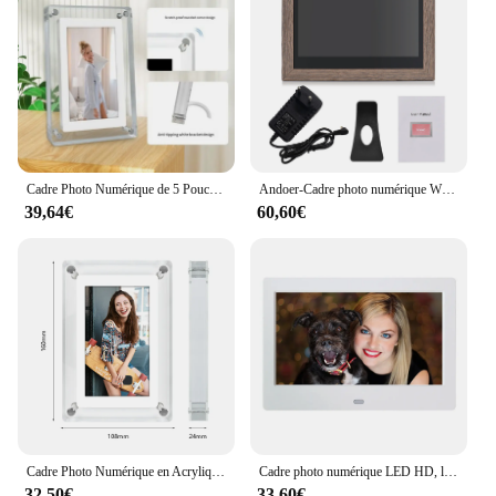
Cadre Photo Numérique de 5 Pouces, Écran IPS de 1200mAh, Mémoire 4G, Lecteur Vidéo de Bureau
Andoer-Cadre photo numérique WiFi Cloud, écran tactile IPS 10.1x1280, stockage de 16 Go, partage de photos via Andrea, 800 pouces
39,64€
60,60€
Cadre Photo Numérique en Acrylique, Affichage Vertical, Écran IPS, Batterie de Mémoire 4G, 5 Pouces, 1200mAh
Cadre photo numérique LED HD, lecteur de film MP3 MP4, prise en charge USB, carte MMC, SD, MS, 800x480, cadre photo numérique intelligent, cadeau, 7"
32,50€
33,60€