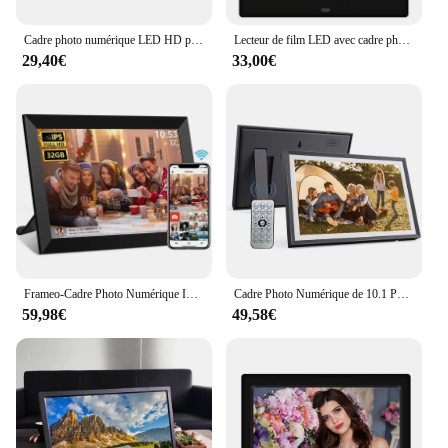
Cadre photo numérique LED HD pour amis, lecteur de film, prise en charge USB, MMC, carte SD, carte MS, album électronique de bureau, MP3, MP4, 800x480, 7"
Lecteur de film LED avec cadre photo numérique, album électronique, image, musique, vidéo, prise en charge de plusieurs langues, horloge, lecteur de calendrier, 7 pouces
29,40€
33,00€
Frameo-Cadre Photo Numérique Intelligent, Écran Tactile HD IPS, 10.1x1280, 800 Pouces, WiFi, Électronique, 32 Go de Mémoire, Rotation existent
Cadre Photo Numérique de 10.1 Pouces, Album Électronique de Bureau, Écran IPS 1280x800, Photo/Vidéo/Musique/Horloge/Calendrier, Support Arrière
59,98€
49,58€