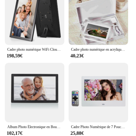
Cadre photo numérique WiFi Cloud, 21.5 ", écran tactile IPS, stockage 16 Go, partage de photos via Andrea Gift pour la famille
Cadre photo numérique en acrylique avec support amovible, lecture de vidéo et de musique, usine, 8 Go de mémoire, 5 pouces
198,59€
40,23€
Album Photo Électronique en Boucle Vidéo, Cadre Photo Numérique de 1920 Pouces avec Télécommande, 1080x15.6
Cadre Photo Numérique de 7 Pouces, Écran IPS, Vue Complète, Album, Calendrier, Réveil, Lecteur Vidéo, 1280x800
102,17€
25,88€