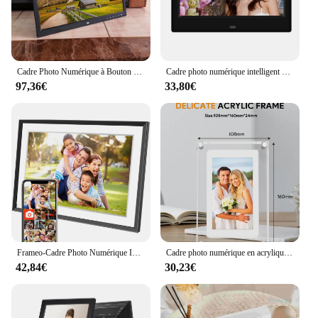
Cadre Photo Numérique à Bouton Tactile de 17 Pouces, Album Électronique HDMI HD, Affichage Mural, Machine de Publicité Vidéo, Lecteur Vidéo
Cadre photo numérique intelligent avec télécommande, cadre photo, WiFi, Cloud HD, 7 pouces, 800x480
97,36€
33,80€
Frameo-Cadre Photo Numérique Intelligent, WiFi, 10.1 Pouces, 1280x800IPS, HD Cloud, Stockage 32 Go, Montage Mural, Auto
Cadre photo numérique en acrylique, cadre vidéo, écran IPS 5 pouces, batterie 1000 mAh, prise en charge de la mémoire 2G, lecture d'image vidéo, cadeau découpé
42,84€
30,23€