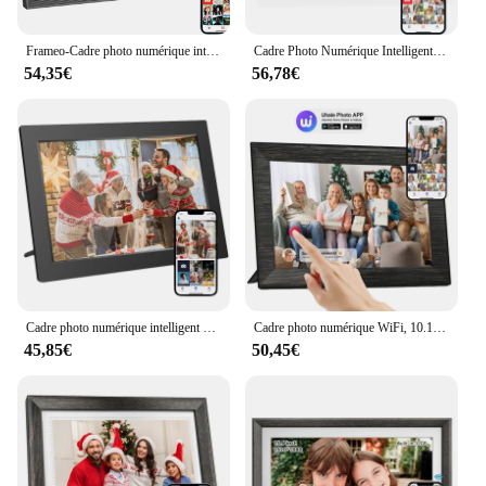
Frameo-Cadre photo numérique intelligent avec écran tactile, 32 Go de mémoire, 10.1 pouces, WiFi, IPS, HD, 1080P
Cadre Photo Numérique Intelligent avec WIFI de 10.1 Pouces, Album d'Images Électronique Intégré de 32 Go pour Cadeau, Cadre Tactile
54,35€
56,78€
Cadre photo numérique intelligent avec écran tactile, WiFi, 10.1 pouces, 32 Go, 1280x800 IPS, HD, cadeau
Cadre photo numérique WiFi, 10.1 pouces, IPS, 1280x800, cadres numériques, fonction complète, écran tactile, 32 Go, cadeau
45,85€
50,45€