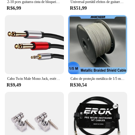
2-10 pces guitarra cinta de bloqueio de metal antiderrapante fivela de bloqueio pino pegs para baixo ukulele utton pinos de bloqueio de extremidade de metal acessórios de bloqueio
Universal portátil efeitos de guitarra pedal placa show saco caso macio estilo grande diy guitarra pedalboard acessórios armazenamento
R$6,99
R$51,99
Cabo Twin Male Mono Jack, estéreo, 1,8 m, 1, 8 ", 3,5mm, 6 ft, 1/4", 6,35mm
Cabo de proteção metálica de 1/5 metros, coberto de pano, encerado, um núcleo, escudo trançado, estilo vintage, fio de guitarra pushback
R$9,49
R$30,54