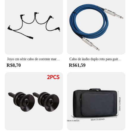
Joyo cm série cabo de corrente margarida 1 a 4 5 8 maneiras pedal efeito guitarra acessórios fonte alimentação 9v dc adaptador plug cabo alimentação
Cabo de áudio duplo reto para guitarra elétrica, 6,35mm, macho para macho, cabo de transmissão sonora profissional
R$8,70
R$61,59