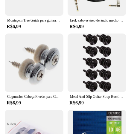
Montagem Tree Guide para guitarra elétrica, Roller String Retainers, prata, 2pcs
Erok-cabo estéreo de áudio macho para guitarra elétrica, baixo, 90 graus direito ao reto, 1, 4 polegadas, 6.35mm
R$6,99
R$6,99
Cogumelos Cabeça Fivelas para Guitar Strap, Botões da cauda, Strap Locks, Nail Chrome, End Pin com Felt Spacer, Guitar Parts Acessórios, 2Pcs
Metal Anti-Slip Guitar Strap Buckle Pegs, Lock Pins, End Locking Parts, Ukulele Baixo Elétrico Acústico, 2-10Pcs
R$6,99
R$6,99