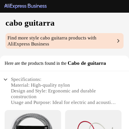
cabo guitarra
Find more style
cabo guitarra
products with
AliExpress Business
Cabo de guitarra
Here are the products found in the
Specifications:
Material: High-quality nylon
Design and Style: Ergonomic and durable
construction
Usage and Purpose: Ideal for electric and acoustic
guitars
Shape or Size: Universal fit for various guitar
models
Performance and Property: Enhanced signal