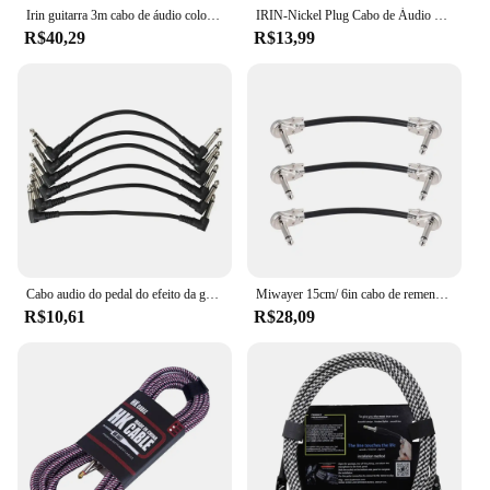
Irin guitarra 3m cabo de áudio colorido níquel plug cabo de áudio para guitarra elétrica amplificadores baixo elétrico peças acessório
IRIN-Nickel Plug Cabo de Áudio para Guitarra Elétrica, Baixo Amplificadores, Peças Acessório, 3m, colorido
R$40,29
R$13,99
Cabo audio do pedal do efeito da guitarra, fio de cobre, linha de conexão, cabo do ângulo direito, 21cm, 6.35mm, 6.35mm, 6Pcs
Miwayer 15cm/ 6in cabo de remendo de instrumento de pedal de efeito de guitarra 1/4 "prata plugue de ângulo reto jaqueta de PVC preta, pacote com 6
R$10,61
R$28,09