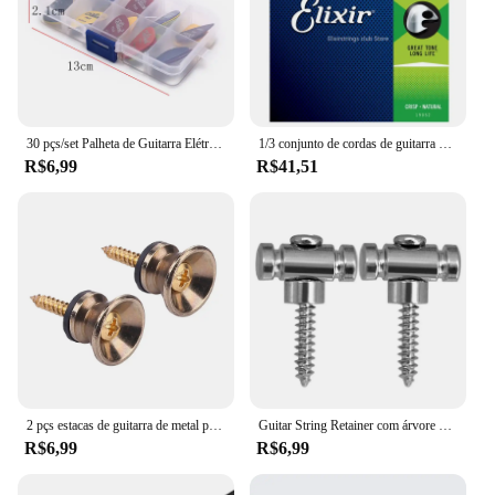
30 pçs/set Palheta de Guitarra Elétrica Palhetas de Música Acústica Plectrum Acessórios para Guitarra
1/3 conjunto de cordas de guitarra acústica elixir para reprodução elétrica música popular rock 80/20 bronze níquel 16052 16027 acessório de guitarra
R$6,99
R$41,51
2 pçs estacas de guitarra de metal para folk ukulele cinta fivela botão final pinos de bloqueio instrumentos cordas acessórios
Guitar String Retainer com árvore Parafuso, Acessório Guitarra Elétrica, prata, preto, dourado, 2pcs
R$6,99
R$6,99