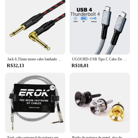
Jack 6.35mm mono cabo banhado a ouro cabo de guitarra macho para macho algodão trançado cabo de instrumento para teclado de guitarra baixo
UGOURD-USB Tipo C Cabo De Carregamento Rápido, Cabo De Transferência De Dados Para eGPU, Thunderbolt 4, 40Gbps, 240W, Thunderbolt 3
R$32,13
R$18,01
Erok-cabo universal de guitarra anti-ruído, 1.5/3/6/10m, 6.35mm, macho para macho, trançado, para baixo e guitarra
Botão de guitarra de metal, alça de baixo elétrico, pinos de travamento, extremidade de metal, fivela de ukulele, peças de pinos de bloqueio, acessórios de guitarra, multicolorido