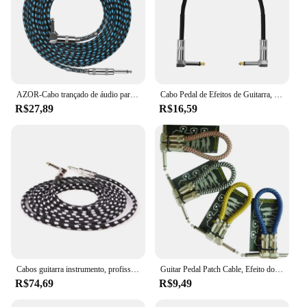
AZOR-Cabo trançado de áudio para guitarra, conector blindado, redução de ruído, cor azul, acessórios para guitarra, 3m
Cabo Pedal de Efeitos de Guitarra, Instrumentos Patch Cord, Fio Efeito Guitarra Elétrica 6,35, Cabeça de Metal, Acessório de Alta Qualidade 30cm
R$27,89
R$16,59
Cabos guitarra instrumento, profissional silencioso banhado a ouro
Guitar Pedal Patch Cable, Efeito do pedal, Efeitos do pedal, Cabo de fio
R$74,69
R$9,49