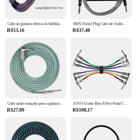
Cabo da guitarra elétrica da fidelidade alta com som desobstruído, tampa protetora do silicone, cabo audio flexível, longo, qualidade
IRIN-Nickel Plug Cabo de Áudio para Guitarra Elétrica, Colorido, Baixo, Amplificadores, Peças, Acessório, 6m
R$53,16
R$37,40
Cabo audio trançado para a guitarra, 3 medidores cabografam, protegido, redução do ruído, cor verde, acessórios da guitarra
JOYO-Guitar Bass Effect Pedal Cable, baixo ruído blindado, Patch Cable com 1/4 "conector de ângulo direito, CM-11, 6 pcs por lote
R$27,89
R$108,17