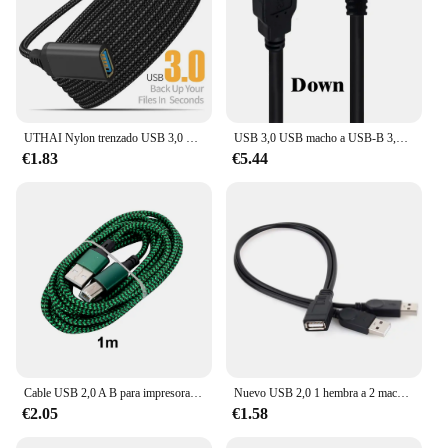
UTHAI Nylon trenzado USB 3,0 macho a hembra Cable de datos de transmisión de alta velocidad Cable de extensión de impresora de cámara de computadora
USB 3,0 USB macho a USB-B 3,0 90 grados arriba abajo izquierda derecha Angeld tipo B reemplazo datos disco duro cartucho Cable de impresora 0,5 m
€1.83
€5.44
Cable USB 2,0 A B para impresora 3D, Cable Universal USB A, tipo macho A B, Cable macho, escáner de impresora, Cable de disco duro
Nuevo USB 2,0 1 hembra a 2 macho Y-Splitter sincronización de datos Cable de extensión de carga
€2.05
€1.58