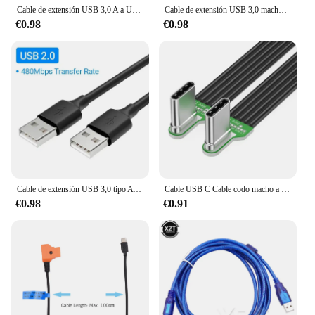
Cable de extensión USB 3,0 A a USB A macho, Cable USB de doble extremo para disco duro, reproductor de DVD, enfriador de ordenador portátil, transmisión de datos de alta velocidad
Cable de extensión USB 3,0 macho a macho USB3.0 2,0 Cable extensor USB A transmisión de datos de alta velocidad para radiador de disco duro
€0.98
€0.98
Cable de extensión USB 3,0 tipo A macho a macho AM a AM 4,8 Gbps compatible con Cable de línea de transmisión de datos USB2.0 para ordenador portátil
Cable USB C Cable codo macho a macho Carga velocidad y sincronización datos para teléfonos, tabletas y más
€0.98
€0.91