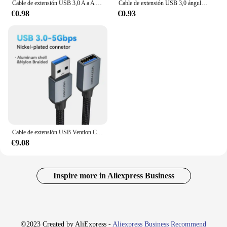
Cable de extensión USB 3,0 A a A macho, Cable USB de doble extremo para disco duro, reproductor de DVD, enfriador de ordenador portátil, transmisión de datos de alta velocidad
Cable de extensión USB 3,0 ángulo derecho/izquierdo/arriba/abajo de 90 grados Cable adaptador macho a hembra Cables USB Cable de extensión
€0.98
€0.93
Cable de extensión USB Vention Cable de transferencia rápida USB 3.0 de 5 Gbps para computadora portátil, TV, PS5, Xbox, Smart TV, PC Cable de extensión macho a hembra
€9.08
Inspire more in Aliexpress Business
©2023 Created by AliExpress -
Aliexpress Business Recommend