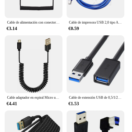
Cable de alimentación con conector macho D-Tap de 15V PD3.0 USB tipo C macho a 15V para batería de montaje en V
Cable de impresora USB 2,0 tipo A macho a tipo B macho doble blindaje alta velocidad transparente azul 0,3 m/0,5 m/1m/1,5 m/3m/5m
€3.14
€0.59
Cable adaptador en espiral Micro usb de 5 pines macho a USB 2,0 macho, Cable de extensión telescópico de resorte para cargador de sincronización de datos
Cable de extensión USB de 0,5/1/2/3/5 M, Cable de datos 3,0 para ordenador portátil, TV, SSD, USB 3,0, conector de impresora para cámara de ordenador macho a hembra
€4.41
€1.53