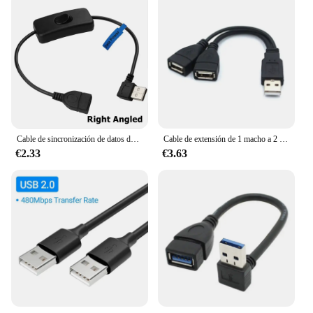
Cable de sincronización de datos de carga de extensión USB macho a hembra de 90 grados con interruptor de encendido y apagado indicador LED para lámpara LED de PC Raspberry Pi
Cable de extensión de 1 macho a 2 hembra, divisor USB 2,0, Cable Y, convertidor adaptador de corriente para PC, carga de transmisión de datos de coche
€2.33
€3.63