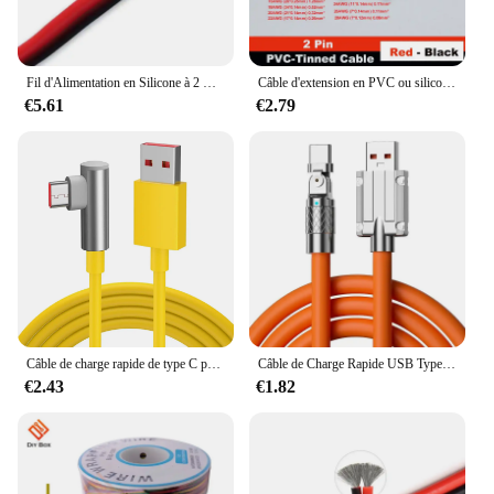
Fil d'Alimentation en Silicone à 2 Broches, Câble Électrique Super Doux, Résistant à la Chaleur, pour Moteur de Voiture, 18 20 22 24 26 AWG, 5m 10m 20m 50m
Câble d'extension en PVC ou silicone, fil intermédiaire en cuivre étamé, rouge et noir, 2 broches, awg28, awg26, awg24, awg22, awg20, awg18, awg16
€5.61
€2.79
Câble de charge rapide de type C pour Xiaomi Redmi Note 11T 12 13 POCO X5 Pro Mi Turbo, coude résistant 90, Snap67 W, 120W, 1m, 1.8m
Câble de Charge Rapide USB Type C 120W 7A, Coude Rotatif Résistant à 180 pour le Jeu, pour Xiaomi Redmi Honor, Chargeur de Téléphone
€2.43
€1.82