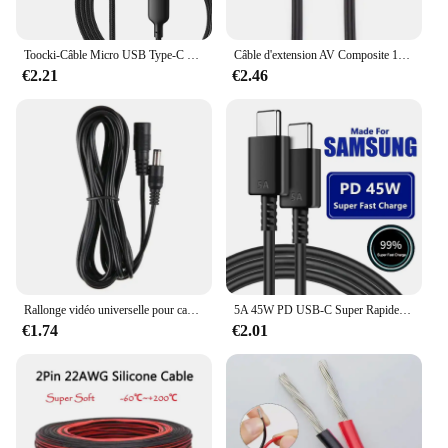
Toocki-Câble Micro USB Type-C 3 en 1 Snap100 W, Cordon de Charge pour iPhone 14, 13, 12, Huawei Honor, Xiaomi 13, ViVo, Oppo, Transfert de Données
Câble d'extension AV Composite 1M/1.5M/3M, 3 connecteurs RCA mâle à 3 RCA mâle femelle, Audio vidéo
€2.21
€2.46
Rallonge vidéo universelle pour caméra de sécurité, câble d'extension d'alimentation, mâle à femelle, DC 12V, 20m, 5.5mm x 2.1mm
5A 45W PD USB-C Super Rapide Charge Type-C Câble pour Samsung S21 FE S22 Plus S23 S24 Ultra Note 20 A14 A15 A33 A34 A53 A54 A55
€1.74
€2.01