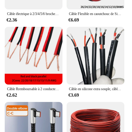
Câble électrique à 2/3/4/5/6 broches pour WS2812 WS2811 RGB, ruban LED 2835 5050, 5m, 10m, 22awg, fil électrique en cuivre étamé
Câble Flexible en caoutchouc de Silicone, fil de cuivre 1/10M, 2 broches, 8 10 14 16 18 20 22 24 26 AWG, connecteur de lampe LED, bricolage, noir et rouge
€2.36
€6.69
Câble Rremboursable à 2 conducteurs, fil LED, fil parallèle rouge et noir, isolation trompent, câble d'extension en cuivre, 1 mètre, 22 AWG, 20 AWG, 18 AWG, 17 AWG, 15 AWG, 13 AWG, 11 AWG, 9AWG
Câble en silicone extra souple, câble de degré haute température, fil de silicone à 2 cœurs, ligne de gaine d'information d'alimentation multicœur YGC
€2.62
€3.69