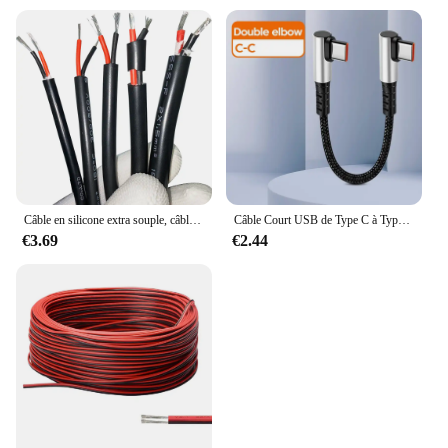
Câble en silicone extra souple, câble de degré haute température, fil de silicone à 2 cœurs, ligne de gaine d'information d'alimentation multicœur YGC
Câble Court USB de Type C à Type C, Snap0.25, 0.5m, Coude Résistant à 90 °, Charge Rapide, Données, Batterie Externe, Fil pour iPhone 15, IPad
€3.69
€2.44