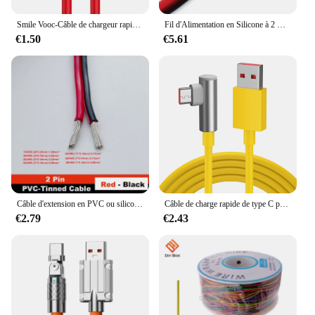
Smile Vooc-Câble de chargeur rapide PD 65W pour Oneplus, cordon de chargeur USB-C vers type C pour modèles Zan12, 11, 10T, 9, 8T, 7T Pro, Warp Dash Charge, 6T, 5T, fil de données
Fil d'Alimentation en Silicone à 2 Broches, Câble Électrique Super Doux, Résistant à la Chaleur, pour Moteur de Voiture, 18 20 22 24 26 AWG, 5m 10m 20m 50m
€1.50
€5.61
Câble d'extension en PVC ou silicone, fil intermédiaire en cuivre étamé, rouge et noir, 2 broches, awg28, awg26, awg24, awg22, awg20, awg18, awg16
Câble de charge rapide de type C pour Xiaomi Redmi Note 11T 12 13 POCO X5 Pro Mi Turbo, coude résistant 90, Snap67 W, 120W, 1m, 1.8m
€2.79
€2.43