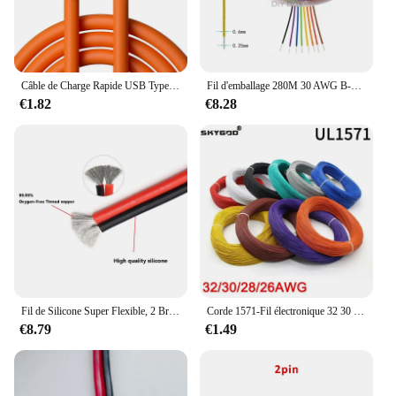
Câble de Charge Rapide USB Type C 120W 7A, Coude Rotatif Résistant à 180 pour le Jeu, pour Xiaomi Redmi Honor, Chargeur de Téléphone
Fil d'emballage 280M 30 AWG B-30-1000 8 document AWG30 cavalier de planche à pain de câble cavalier de planche à pain de câble d'isolation colorée
€1.82
€8.28
Fil de Silicone Super Flexible, 2 Broches, 24 22 20 18awg 16awg 14awg 12awg 10 8awg, Fil Électrique à Degré de Chaleur, Câble en Cuivre Plaqué 18
Corde 1571-Fil électronique 32 30 28 26 AWG, câble flexible isolé en PVC, cuivre plaqué 18, ligne LED environnementale, bricolage
€8.79
€1.49