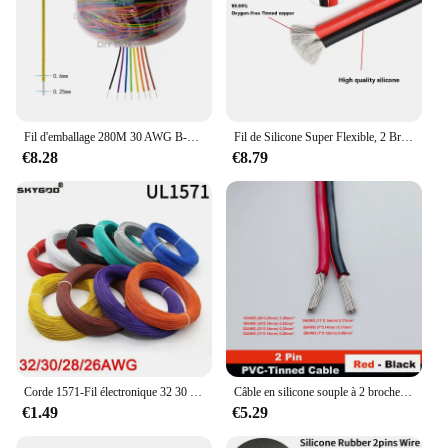
Fil d'emballage 280M 30 AWG B-30-1000 8 document AWG30 cavalier de planche à pain de câble cavalier de planche à pain de câble d'isolation colorée
Fil de Silicone Super Flexible, 2 Broches, 24 22 20 18awg 16awg 14awg 12awg 10 8awg, Fil Électrique à Degré de Chaleur, Câble en Cuivre Plaqué 18
€8.28
€8.79
Corde 1571-Fil électronique 32 30 28 26 AWG, câble flexible isolé en PVC, cuivre plaqué 18, ligne LED environnementale, bricolage
Câble en silicone souple à 2 broches ou câble électronique en PVC, câble de connexion en cuivre étamé, 28awg, 26awg, 24awg, 22awg, 20awg, 18awg, 16awg
€1.49
€5.29