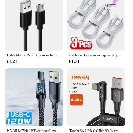
Câble Micro USB 5A pour recharge rapide et transfert de données, cordon de chargeur type C pour téléphone portable Xiaomi, Samsung et Android
Câble de charge super rapide de type C pour Samsung Huawei Xiaomi Redmi, transfert de données, 3 pièces
€1.21
€1.71
NNBILI-Câble USB de type C avec affichage numérique LED, charge rapide, données, Samsung, Xiaomi, POCO, Redmi, Huawei, 120W, nouveau
Toocki 6A USB C Câble 90 Degrés Pour OPPO 100W Cordon De Charge Rapide Pour L'honneur Huawei Oneplus Realme Chargeur Données Fil