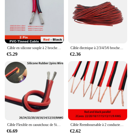
Câble en silicone souple à 2 broches ou câble électronique en PVC, câble de connexion en cuivre étamé, 28awg, 26awg, 24awg, 22awg, 20awg, 18awg, 16awg
Câble électrique à 2/3/4/5/6 broches pour WS2812 WS2811 RGB, ruban LED 2835 5050, 5m, 10m, 22awg, fil électrique en cuivre étamé
€5.29
€2.36
Câble Flexible en caoutchouc de Silicone, fil de cuivre 1/10M, 2 broches, 8 10 14 16 18 20 22 24 26 AWG, connecteur de lampe LED, bricolage, noir et rouge
Câble Rremboursable à 2 conducteurs, fil LED, fil parallèle rouge et noir, isolation trompent, câble d'extension en cuivre, 1 mètre, 22 AWG, 20 AWG, 18 AWG, 17 AWG, 15 AWG, 13 AWG, 11 AWG, 9AWG
€6.69
€2.62