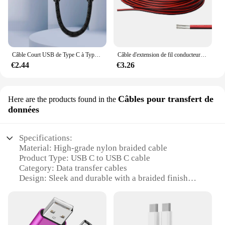
Câble Court USB de Type C à Type C, Snap0.25, 0.5m, Coude Résistant à 90 °, Charge Rapide, Données, Batterie Externe, Fil pour iPhone 15, IPad
Câble d'extension de fil conducteur pour bandes lumineuses LED, 2 fils toronnés, cuivre étamé, rouge et noir, 10m, 50m, 100m, 22AWG, 12V, 2 broches
€2.44
€3.26
Câbles pour transfert de
Here are the products found in the
données
Specifications:
Material: High-grade nylon braided cable
Product Type: USB C to USB C cable
Category: Data transfer cables
Design: Sleek and durable with a braided finish
Performance: Fast data transfer speeds
Parts: Includes USB C connector on both ends
Features: