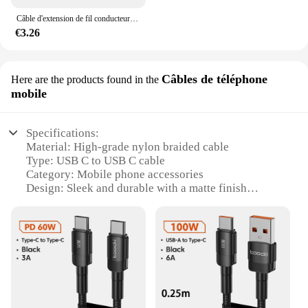
Câble d'extension de fil conducteur pour bandes lumineuses LED, 2 fils toronnés, cuivre étamé, rouge et noir, 10m, 50m, 100m, 22AWG, 12V, 2 broches
€3.26
Câbles de téléphone
Here are the products found in the
mobile
Specifications:
Material: High-grade nylon braided cable
Type: USB C to USB C cable
Category: Mobile phone accessories
Design: Sleek and durable with a matte finish
Performance: Fast data transfer and charging
capabilities
Compatibility: Ideal for a wide range of USB C
devices
Features:
|Vendors|