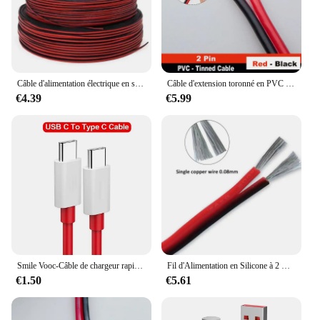
Câble d'alimentation électrique en silicone super doux, degré de chaleur, fil pour batterie de voiture, onduleur, lumière de moteur, 22AWG, 5m, 10m, 50m, 100m, 2 broches
Câble d'extension toronné en PVC rouge et noir pour lampes LED, fil de cuivre pur étamé à 2 broches, 16awg-30awg, corde 2468, 80 °C, connexion 300V
€4.39
€5.99
Smile Vooc-Câble de chargeur rapide PD 65W pour Oneplus, cordon de chargeur USB-C vers type C pour modèles Zan12, 11, 10T, 9, 8T, 7T Pro, Warp Dash Charge, 6T, 5T, fil de données
Fil d'Alimentation en Silicone à 2 Broches, Câble Électrique Super Doux, Résistant à la Chaleur, pour Moteur de Voiture, 18 20 22 24 26 AWG, 5m 10m 20m 50m
€1.50
€5.61