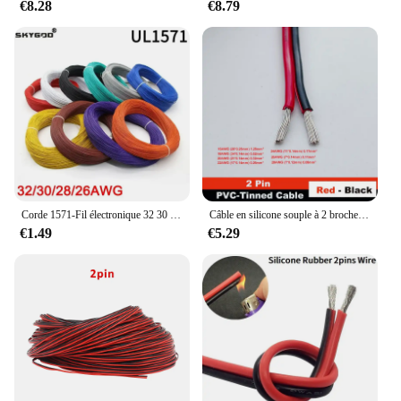
€8.28
€8.79
Corde 1571-Fil électronique 32 30 28 26 AWG, câble flexible isolé en PVC, cuivre plaqué 18, ligne LED environnementale, bricolage
Câble en silicone souple à 2 broches ou câble électronique en PVC, câble de connexion en cuivre étamé, 28awg, 26awg, 24awg, 22awg, 20awg, 18awg, 16awg
€1.49
€5.29