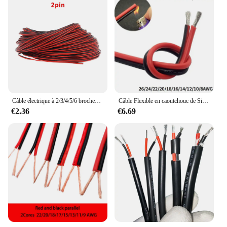
Câble électrique à 2/3/4/5/6 broches pour WS2812 WS2811 RGB, ruban LED 2835 5050, 5m, 10m, 22awg, fil électrique en cuivre étamé
Câble Flexible en caoutchouc de Silicone, fil de cuivre 1/10M, 2 broches, 8 10 14 16 18 20 22 24 26 AWG, connecteur de lampe LED, bricolage, noir et rouge
€2.36
€6.69