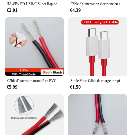
5A 45W PD USB-C Super Rapide Charge Type-C Câble pour Samsung S21 FE S22 Plus S23 S24 Ultra Note 20 A14 A15 A33 A34 A53 A54 A55
Câble d'alimentation électrique en silicone super doux, degré de chaleur, fil pour batterie de voiture, onduleur, lumière de moteur, 22AWG, 5m, 10m, 50m, 100m, 2 broches
€2.01
€4.39
Câble d'extension toronné en PVC rouge et noir pour lampes LED, fil de cuivre pur étamé à 2 broches, 16awg-30awg, corde 2468, 80 °C, connexion 300V
Smile Vooc-Câble de chargeur rapide PD 65W pour Oneplus, cordon de chargeur USB-C vers type C pour modèles Zan12, 11, 10T, 9, 8T, 7T Pro, Warp Dash Charge, 6T, 5T, fil de données
€5.99
€1.50