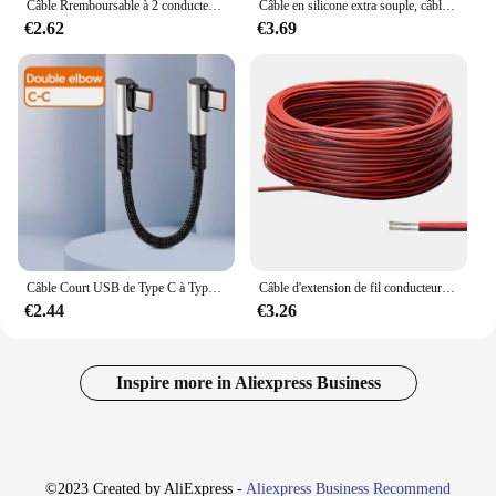
Câble Rremboursable à 2 conducteurs, fil LED, fil parallèle rouge et noir, isolation trompent, câble d'extension en cuivre, 1 mètre, 22 AWG, 20 AWG, 18 AWG, 17 AWG, 15 AWG, 13 AWG, 11 AWG, 9AWG
Câble en silicone extra souple, câble de degré haute température, fil de silicone à 2 cœurs, ligne de gaine d'information d'alimentation multicœur YGC
€2.62
€3.69
Câble Court USB de Type C à Type C, Snap0.25, 0.5m, Coude Résistant à 90 °, Charge Rapide, Données, Batterie Externe, Fil pour iPhone 15, IPad
Câble d'extension de fil conducteur pour bandes lumineuses LED, 2 fils toronnés, cuivre étamé, rouge et noir, 10m, 50m, 100m, 22AWG, 12V, 2 broches
€2.44
€3.26
Inspire more in Aliexpress Business
©2023 Created by AliExpress -
Aliexpress Business Recommend