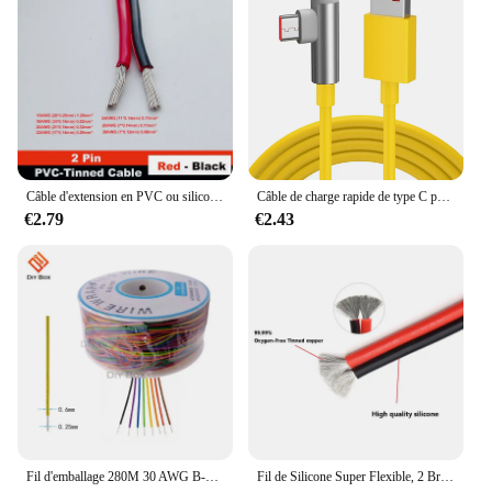
Câble d'extension en PVC ou silicone, fil intermédiaire en cuivre étamé, rouge et noir, 2 broches, awg28, awg26, awg24, awg22, awg20, awg18, awg16
Câble de charge rapide de type C pour Xiaomi Redmi Note 11T 12 13 POCO X5 Pro Mi Turbo, coude résistant 90, Snap67 W, 120W, 1m, 1.8m
€2.79
€2.43
Fil d'emballage 280M 30 AWG B-30-1000 8 document AWG30 cavalier de planche à pain de câble cavalier de planche à pain de câble d'isolation colorée
Fil de Silicone Super Flexible, 2 Broches, 24 22 20 18awg 16awg 14awg 12awg 10 8awg, Fil Électrique à Degré de Chaleur, Câble en Cuivre Plaqué 18