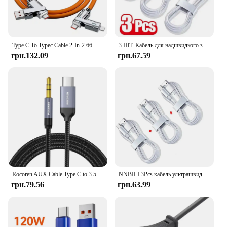
Type C To Typec Cable 2-In-2 66W Pd Fast Charging Usb C To Usb C To iPhone Suitable for iPhone iPad Huawei Xiaomi Samsung Redmi
3 ШТ. Кабель для надшвидкого заряджання типу C Шнур для передачі даних для Samsung Huawei Xiaomi Redmi Кабелі USB C для швидкого заряджання
грн.132.09
грн.67.59
Rocoren AUX Cable Type C to 3.5mm Jack Audio Plug Speaker Adapter For Huawei iPone Realme Car Headphone Computer Converter Wire
NNBILI 3Pcs кабель ультрашвидка зарядка телефону C-типу, USB-кабель для передачі даних C, 10A, 120W, підходить для Xiaomi, Samsung, Huawei
грн.79.56
грн.63.99