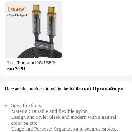
Toocki Transparent 100W USB Type C to USB C C Cable for Macbook Samsung Huawei Xiaomi POCO PD Fast Charging 5A USB Type C Cable
грн.70.91
Кабельні Органайзери
Here are the products found in the
Specifications:
Material: Durable and flexible nylon
Design and Style: Sleek and modern with a neutral
color palette
Usage and Purpose: Organizes and secures cables