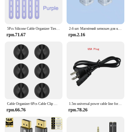
5Pcs Silicone Cable Organizer Ties Reusable Assorted Cable Straps 4 Adjustable Straps Wrap Zip Travel Cord Organizer
2-6 шт. Магнітний затискач для кабелю Магнітний пристрій для намотування кабелю Органайзер для шнура Регульований тримач шнура Під настільним тримачем для кабелю
грн.71.67
грн.2.16
Cable Organizer 6Pcs Cable Clip Desk Tidy Organiser Cable Winder Wire Cord USB Charger Cord Holder Organizer Fixed Clasp
1.5m universal power cable line for PS2 PS3 Slim PS4 Xbox Fire ox power cord 8 Eight tail US gauge
грн.66.76
грн.78.26