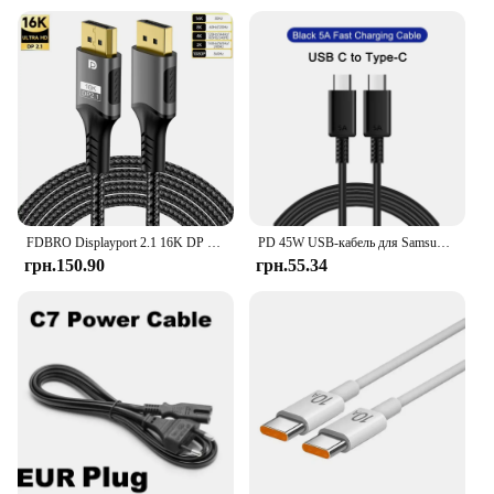
FDBRO Displayport 2.1 16K DP Cable 8K@120Hz/60Hz 4K@240Hz 80Gbps HDR Video Audio Cable for Laptop Xbox Projector Gaming Monitor
PD 45W USB-кабель для Samsung Galaxy S24 S23 S22 S21 Ultra Plus A53 A54 5G Швидка зарядка USB C-кабель Charge Date Wire Аксесуари
грн.150.90
грн.55.34