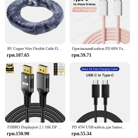
RV Copper Wire Flexible Cable Electric PVC Electrical Cable 300/500V Single-Core Multi-Strand Flexible Wire For Car Audio Wires
Оригінальний кабель PD 60W Fast Charger 6A USB C to Type C для Apple iPhone 15/16 Pro MAX Quick Charging For Samsung S24 Xiaomi Cable
грн.187.65
грн.59.71
FDBRO Displayport 2.1 16K DP Cable 8K@120Hz/60Hz 4K@240Hz 80Gbps HDR Video Audio Cable for Laptop Xbox Projector Gaming Monitor
PD 45W USB-кабель для Samsung Galaxy S24 S23 S22 S21 Ultra Plus A53 A54 5G Швидка зарядка USB C-кабель Charge Date Wire Аксесуари
грн.150.90
грн.55.34