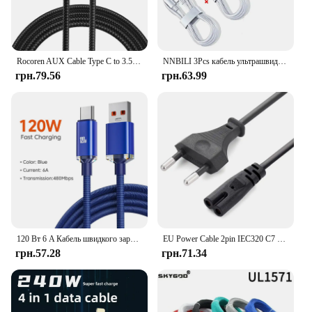
Rocoren AUX Cable Type C to 3.5mm Jack Audio Plug Speaker Adapter For Huawei iPone Realme Car Headphone Computer Converter Wire
NNBILI 3Pcs кабель ультрашвидка зарядка телефону C-типу, USB-кабель для передачі даних C, 10A, 120W, підходить для Xiaomi, Samsung, Huawei
грн.79.56
грн.63.99
120 Вт 6 A Кабель швидкого заряджання USB типу C для швидкого заряджання для телефону Xiaomi Redmi Note 13 14 Pro Huawei Кабель для швидкого заряджання Кабелі даних
EU Power Cable 2pin IEC320 C7 US Power Extension Cord For Dell Laptop Charger Canon Epson Printer Radio Speaker PS4 XBOX LG
грн.57.28
грн.71.34