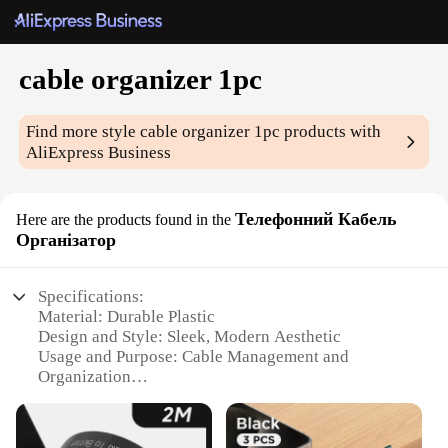
cable organizer 1pc
Find more style
cable organizer 1pc
products with
AliExpress Business
Телефонний Кабель
Here are the products found in the
Організатор
Specifications:
Material: Durable Plastic
Design and Style: Sleek, Modern Aesthetic
Usage and Purpose: Cable Management and
Organization
Typical Adaptive Scenario: Home, Office, Travel
Shape or Size: Compact and Portable
Performance and Property: Easy Installation, Strong