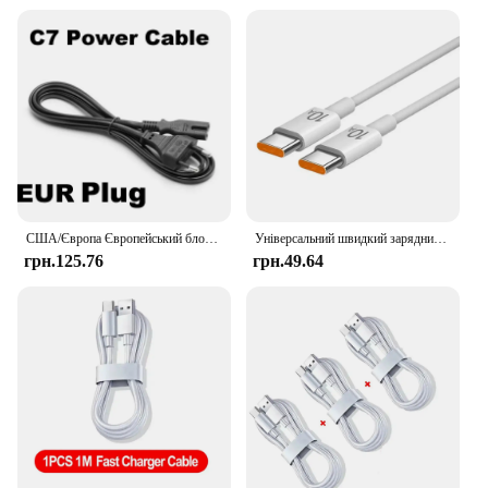
США/Європа Європейський блок живлення C7 TO C8 Подовжувач Кабель 2-контактний 2 розетки Шнур IEC 320 IEC320 C7
Універсальний швидкий зарядний пристрій 120 Вт 10 A PD Dual USB C to Type C Кабель для швидкого заряджання Шнур для швидкої передачі даних для Samsung Mi
грн.125.76
грн.49.64