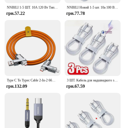
NNBILI 1-5 ШТ. 10A 120 Вт Тип C Кабель для надшвидкої зарядки Шнур передачі даних для Samsung Huawei Xiaomi 14 Redmi Кабелі USB C для швидкого заряджання
NNBILI Новий 1-5 шт. 10a 100 Вт Кабель для надшвидкої зарядки типу C Шнур передачі даних для Huawei vivo oppo Кабелі швидкого заряджання USB C 2024
грн.57.22
грн.77.78
Type C To Typec Cable 2-In-2 66W Pd Fast Charging Usb C To Usb C To iPhone Suitable for iPhone iPad Huawei Xiaomi Samsung Redmi
3 ШТ. Кабель для надшвидкого заряджання типу C Шнур для передачі даних для Samsung Huawei Xiaomi Redmi Кабелі USB C для швидкого заряджання
грн.132.09
грн.67.59