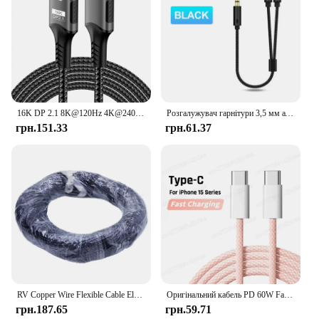
16K DP 2.1 8K@120Hz 4K@240Hz 80Gbps HDR Video Audio Displayport Cable Display Port for Laptop TV Xbox Projector Gaming Monitor
Розгалужувач гарнітури 3,5 мм аудіо+мікрофон Стереорозгалужувач для навушників Аудіо 3,5 мм 4-полюсний роз’єм Y-кабель для PS4, комп’ютерної ігрової гарнітури, Xbox One
грн.151.33
грн.61.37
RV Copper Wire Flexible Cable Electric PVC Electrical Cable 300/500V Single-Core Multi-Strand Flexible Wire For Car Audio Wires
Оригінальний кабель PD 60W Fast Charger 6A USB C to Type C для Apple iPhone 15/16 Pro MAX Quick Charging For Samsung S24 Xiaomi Cable
грн.187.65
грн.59.71