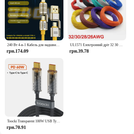
240 Вт 4-в-1 Кабель для надшвидкої зарядки даних Type-C до Type-C Кабель із цинкового сплаву для iPhone15 Samsung Huawei Xiaomi
UL1571 Електронний дріт 32 30 28 26 AWG Гнучкий кабель ПВХ ізольована луджена мідь Екологічна світлодіодна лінія Шнур DIY
грн.174.09
грн.39.78
Toocki Transparent 100W USB Type C to USB C C Cable for Macbook Samsung Huawei Xiaomi POCO PD Fast Charging 5A USB Type C Cable
грн.70.91