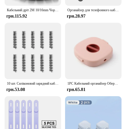
Кабельний дріт 2M 10/16mm Чорний протектор Кабельний органайзер Труба управління Гнучка обмотка Лінія Спіральна трубка Офісна кришка шнура
Органайзер для телефонного кабелю Затискач для навушників Зарядний пристрій Шнур Управління 3-отвірний тримач для зберігання Затискачі Лінія передачі даних Ремені для намотування шпульки
грн.115.92
грн.28.97
10 шт. Силіконовий зарядний кабель Спіральний намотувач кабелю Протектор дроту Захист шнура Кришка для телефону USB-зарядний пристрій Органайзер шнура
1PC Кабельний органайзер Обертова коробка для намотування кабелю Пластиковий портативний футляр для зберігання дроту Тримач телефону Дріт миші Зберігання шнура навушників
грн.53.08
грн.65.81