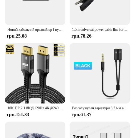
you're looking to organize your own cables or
provide a practical solution to your customers, this
cable organizer is the perfect choice.
Новий кабельний органайзер Гнучкий тримач дроту для миші, клавіатури, навушників, протектор USB-кабелю, акуратні силіконові затискачі
1.5m universal power cable line for PS2 PS3 Slim PS4 Xbox Fire ox power cord 8 Eight tail US gauge
грн.25.08
грн.78.26
16K DP 2.1 8K@120Hz 4K@240Hz 80Gbps HDR Video Audio Displayport Cable Display Port for Laptop TV Xbox Projector Gaming Monitor
Розгалужувач гарнітури 3,5 мм аудіо+мікрофон Стереорозгалужувач для навушників Аудіо 3,5 мм 4-полюсний роз’єм Y-кабель для PS4, комп’ютерної ігрової гарнітури, Xbox One
грн.151.33
грн.61.37