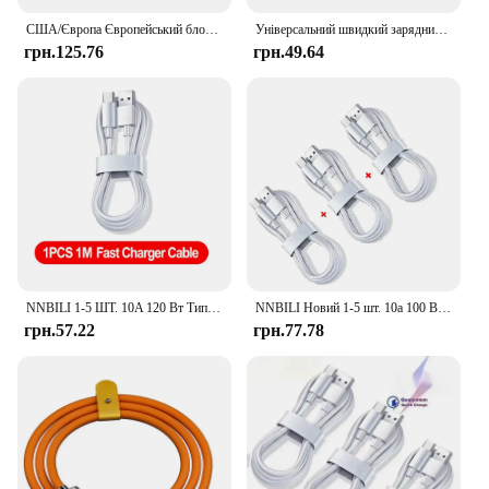
США/Європа Європейський блок живлення C7 TO C8 Подовжувач Кабель 2-контактний 2 розетки Шнур IEC 320 IEC320 C7
Універсальний швидкий зарядний пристрій 120 Вт 10 A PD Dual USB C to Type C Кабель для швидкого заряджання Шнур для швидкої передачі даних для Samsung Mi
грн.125.76
грн.49.64
NNBILI 1-5 ШТ. 10A 120 Вт Тип C Кабель для надшвидкої зарядки Шнур передачі даних для Samsung Huawei Xiaomi 14 Redmi Кабелі USB C для швидкого заряджання
NNBILI Новий 1-5 шт. 10a 100 Вт Кабель для надшвидкої зарядки типу C Шнур передачі даних для Huawei vivo oppo Кабелі швидкого заряджання USB C 2024
грн.57.22
грн.77.78