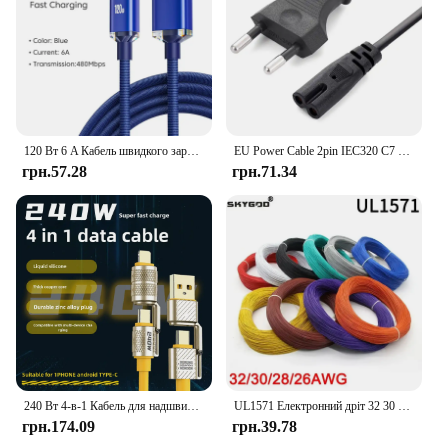
120 Вт 6 A Кабель швидкого заряджання USB типу C для швидкого заряджання для телефону Xiaomi Redmi Note 13 14 Pro Huawei Кабель для швидкого заряджання Кабелі даних
EU Power Cable 2pin IEC320 C7 US Power Extension Cord For Dell Laptop Charger Canon Epson Printer Radio Speaker PS4 XBOX LG
грн.57.28
грн.71.34
240 Вт 4-в-1 Кабель для надшвидкої зарядки даних Type-C до Type-C Кабель із цинкового сплаву для iPhone15 Samsung Huawei Xiaomi
UL1571 Електронний дріт 32 30 28 26 AWG Гнучкий кабель ПВХ ізольована луджена мідь Екологічна світлодіодна лінія Шнур DIY
грн.174.09
грн.39.78