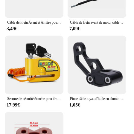
Câble de Frein Avant et Arrière pour Moto Yamaha, Assemblage pour Modèle PW50 PY50 PW PY 50CC, D343
Câble de frein avant de moto, câble de frein à tambour avant pour YAMAHA PW50 Y-Zinger 50 PW 50 PY50
3,49€
7,09€
Serrure de sécurité étanche pour frein à disque de moto, alarme sonore avec câble de rappel, vélo et scooter
Pince câble tuyau d'huile en aluminium, pinces ligne câble frein pour livraison directe
17,99€
1,05€