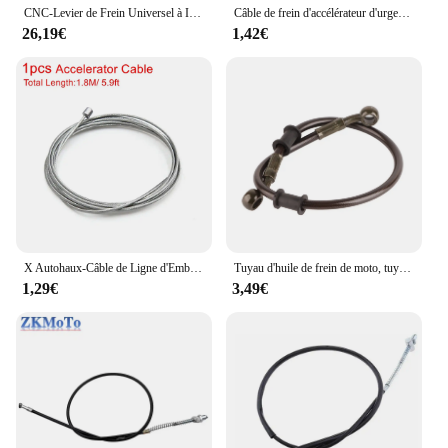
CNC-Levier de Frein Universel à Intervalles Master, Câble d'Embrayage, Réservoir pour Scooter dehors, Vélo D343, 7/8 Pouces, 22mm, 1 Paire
Câble de frein d'accélérateur d'urgence pour moto, câble d'embrayage, kit de réparation, accessoires, Yamaha, SUZUKI, KAWASAKI, HONDA
26,19€
1,42€
X Autohaux-Câble de Ligne d'Embrayage en Métal Universel, Longueur de 1.8m, pour Accélérateur de Frein, Accessoires pour Moto et Scooter
Tuyau d'huile de frein de moto, tuyau d'huile d'embrayage en acier tressé, outil de conversion de frein à disque de moto, 50-120cm
1,29€
3,49€