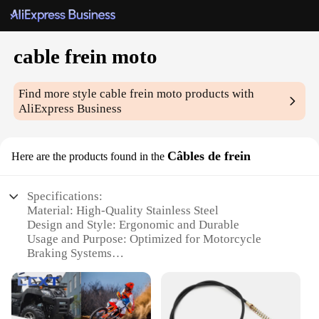
cable frein moto
Find more style
cable frein moto
products with
AliExpress Business
Câbles de frein
Here are the products found in the
Specifications:
Material: High-Quality Stainless Steel
Design and Style: Ergonomic and Durable
Usage and Purpose: Optimized for Motorcycle
Braking Systems
Performance and Property: Enhanced Braking
Efficiency
Shape or Size or Weight or Quantity: Available in
Various Sets and Lengths