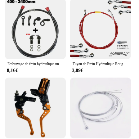
professional riders. Its ease of installation and
compatibility with a wide range of motorcycle types
make it a convenient choice for those looking to
upgrade their braking system. With its robust
construction and unwavering performance, the
cable frein moto stands as a testament to the fusion
of functionality and convenience, ensuring that
your motorcycle remains safe and responsive in
every ride.
Embrayage de frein hydraulique universel en acier pour moto M10, tuyau de ligne, tube pour vélo D343, cyclomoteur RL, scooter, Façades Cub, UTV Go Kart
Tuyau de Frein Hydraulique Rouge, Ligne DOT, 10mm, 28 °, Banjo pour Suzuki, Kawasaki, Yamaha, Tuyau d'Huile Tressé, 400mm-2200mm
8,16€
3,89€