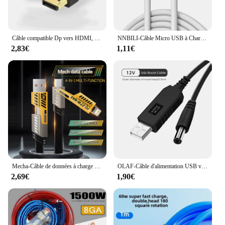
Câble compatible Dp vers HDMI, adaptateur HD 4K, câble d'affichage, câble de moniteur d'ordinateur, abrasif grand Dp vers HDMI, 1.8m
NNBILI-Câble Micro USB à Charge Rapide et Haute Vitesse, pour Samsung Galaxy S7, Dock, PS4, MP3, TV, Android, Instructions des Données du Matin, 1/1, 2m
2,83€
1,11€
Mecha-Câble de données à charge rapide, multiport USB Type C, ligne de fil de charge rapide, PD, 27W, 65W, 4 en 1, iPhone 15, Samsung, Xiaomi
OLAF-Câble d'alimentation USB vers DC, 5V à 12V, convertisseur Boost, 8 Cave, USB vers DC Jack, câble de charge pour routeur WiFi, mini ventilateur, haut-parleur
2,69€
1,90€