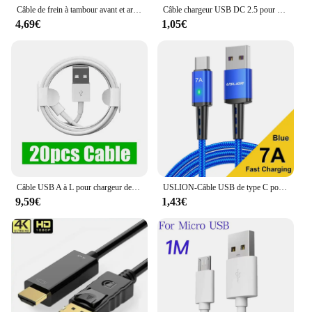
Câble de frein à tambour avant et arrière avec vis, pour scooter, cyclomoteur, vélo électrique, Hurbike, 1250/1350/1800/1950/2000mm
Câble chargeur USB DC 2.5 pour vibromasseur, aste, pour jouets adultes, accessoires de massage, alimentation USB universelle
4,69€
1,05€
Câble USB A à L pour chargeur de données, 1m, 3 pieds, 8 broches, directions pour téléphone 6, 6s, 7, 8 plus, x, xr, xs max, 11, 12, 13, 14, 10-50 pièces
USLION-Câble USB de type C pour MacPle, Xiaomi, Samsung et Huawei, cordon de charge rapide et transfert de données, 7A
9,59€
1,43€