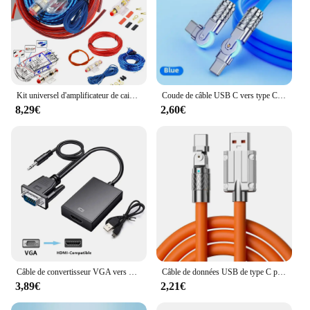
Kit universel d'amplificateur de caisson de basses audio de voiture, porte-fusible de câblage, câble métallique, pièces de modification de véhicule, 1500W, 8GA, 60 médailles
Coude de câble USB C vers type C, rotation résistante à 180 °, charge super rapide, Samsung S24 S23 S22 Ultra, Huawei, ordinateur portable, diviseur de données, 60W, PD
8,29€
2,60€
Câble de convertisseur VGA vers HDMI Full HD 1080P, sortie audio 3.5mm, adaptateur compatible HDMI pour PC portable vers budgétaire HDTV
Câble de données USB de type C pour téléphone portable Xiaomi, 120W SnapFast Charge, coude de jeu rotatif résistant à 180, chargeur de téléphone portable, câble de données
3,89€
2,21€