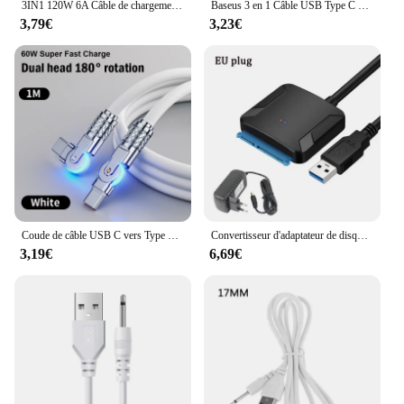
3IN1 120W 6A Câble de chargement super rapide pour iPhone Micro USB Type C Multi Quick Charger Data Ligne Rouleau Roller USB Câble de chargeur USB Câble USB FAST, FIOMI 6A USB TYPE C P30 Pro 120W Cordon de données du c
Baseus 3 en 1 Câble USB Type C Câble pour Samsung S20 Xiaomi Mi 9 Câble pour iPhone 12X11 Pro Max Huawei Chargeur Câble
3,79€
3,23€
Coude de câble USB C vers Type C, rotation résistante à 180 degrés, charge super rapide, Samsung S24, S23, S22 Ultra, Huawei, ordinateur portable, diviseur de données, 60W, PD
Convertisseur d'adaptateur de disque dur SATA III, câble USB 3.0 vers SATA, disque dur SSD, disque dur HDD, adaptateur secteur 12V Pipeline, 2.5 ", 3.5"
3,19€
6,69€