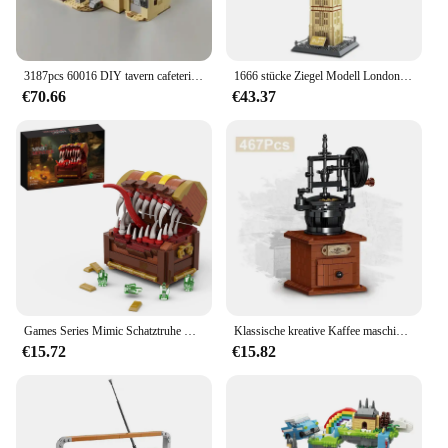
3187pcs 60016 DIY tavern cafeteria 75290 Building Blocks Bricks Educational Gifts Adults Kids Toys Birthday Christmas Gifts
1666 stücke Ziegel Modell London Big Ben Bausteine Welt Architektur kreative Bau Geschenk Spielzeug für Kinder Erwachsene
€70.66
€43.37
Games Series Mimic Schatztruhe Bausteine für erwachsene Kinder Spielzeug (330 Stück)
Klassische kreative Kaffee maschine Mini Diamant Modell Bausteine Stadt Freund Ziegel Spielzeug für Kinder Erwachsene Geschenke
€15.72
€15.82