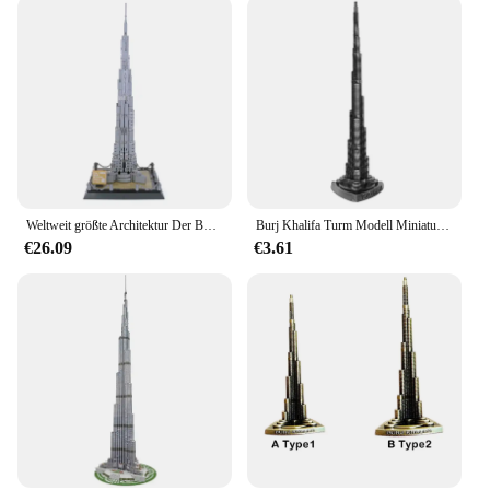
Weltweit größte Architektur Der Burj Khalifa Turm von Dubai Bausteine Modell Montage Ziegel Kits für Kinder Erwachsene Spielzeug Geschenk
Burj Khalifa Turm Modell Miniatur Legierung Dubai Turm Modelle Kunst handwerk Büro Home Desktop-Dekoration
€26.09
€3.61