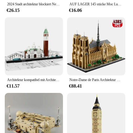
2024 Stadt architektur blockiert New York Flatiron Bausteine berühmte Modell Set Ziegel Kinder Geschenk Spielzeug für Kinder Erwachsene
AUF LAGER 145 stücke Moc Luke Skywalkers Lichtschwert Ziegel Modell DIY Set Bausteine für Weihnachten Kinder Spielzeug Erwachsene Geschenke
€26.15
€16.06
Architektur kompatibel mit Architektur Las Vegas Bausteine Ziegel Spielzeug für Erwachsene Kinder Kunst Home Decoration Geschenk
Notre-Dame de Paris Architektur modell Kit 21061 Sammler bausteine für Erwachsene Geschenk idee für Liebhaber der Geschichte
€11.57
€88.41