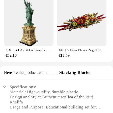
1685 Stück Architektur Statue der Freiheit große Sammlung Gebäude Set Modell Geschenk für Kinder und Erwachsene kompatibel
812PCS Ewige Blumen Ziegel Getrocknete Blumen Bausteine Wand Dekoration Handwerk Set Erwachsene Spielzeug Geburtstag Geschenk Kompatibel 10314
€52.10
€17.59
Stacking Blocks
Here are the products found in the
Specifications:
Material: High-quality, durable plastic
Design and Style: Authentic replica of the Burj
Khalifa
Usage and Purpose: Educational building set for
children and adults