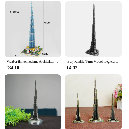
Typical Adaptive Scenario: Ideal for home, school,
or office display
Shape or Size or Weight or Quantity: Set includes
multiple pieces for a comprehensive building
experience
Performance and Property: Easy-to-assemble blocks
with a strong, stable structure
Features:
|Wholesale|Vendors|
Weltberühmte moderne Architektur Mikro diamant block vereinigte arabische Emirate Dubai Burj Khalifa Tower Nanobricks Spielzeug bau Ziegel
Burj Khalifa Turm Modell Legierung Miniatur Dubai Turm Modell Kunst Handwerk Büro Home Tower Desktop Dekor Dubai Turm Ornamente
€34.16
€4.67
**Engaging Educational Experience**
The Burj Kalifa Bausteine Stacking Blocks offer an
engaging educational experience for both children
and adults. The set is designed to mirror the iconic
Burj Khalifa, providing a hands-on opportunity to
learn about architecture and engineering. The
blocks are made from high-quality, durable plastic,
ensuring a safe and long-lasting building
experience. The authentic design and style of the
Burj Khalifa replica make it an appealing display
piece for any setting, whether it's in a classroom,