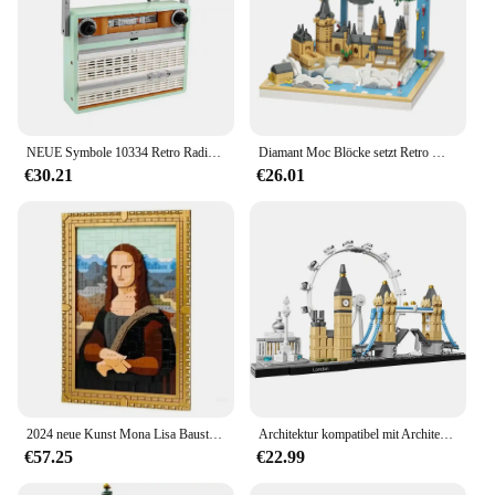
NEUE Symbole 10334 Retro Radio Modell Bausteine Kit 1970er Jahre Transistor Radio Ziegel Spielzeug für Kinder Erwachsene Geburtstagsgeschenke
Diamant Moc Blöcke setzt Retro Magie mittelalter liche Burg Gebäude Ziegel Schulmodell Kinder Spielzeug erwachsene Jungen Weihnachts geschenke 6000 pcs
€30.21
€26.01
2024 neue Kunst Mona Lisa Bausteine Welt Berühmte Malerei 3D Modell Montieren Ziegel Spielzeug Weihnachten Geschenk Wohnkultur Erwachsene Geschenke
Architektur kompatibel mit Architektur Las Vegas Bausteine Ziegel Spielzeug für Erwachsene Kinder Kunst Home Decoration Geschenk
€57.25
€22.99