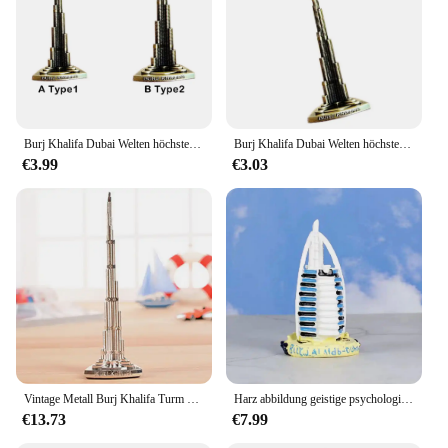
Burj Khalifa Dubai Welten höchste Gebäude Architektur Modell Dekoration
Burj Khalifa Dubai Welten höchste Gebäude Architektur Modell Dekoration
€3.99
€3.03
Vintage Metall Burj Khalifa Turm Statue Miniatur Modell Zu Hause Dekoration Zubehör Bronze Figur Kreative Schreibtisch Dekor Handwerk
Harz abbildung geistige psychologische sand tabelle spiel box gericht therapie gebäude Burj Al Arab dubai segeln hotel Burj Al Arab
€13.73
€7.99