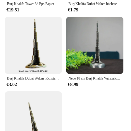
Burj Khalifa Tower 3d Eps Papier Puzzle Gebäude Modell Spielzeug Vereinigte Arabische Emirate berühmte Welt Architektur Junge Mädchen Reise geschenk
Burj Khalifa Dubai Welten höchste Gebäude Architektur Modell Dekoration
€19.51
€1.79
Burj Khalifa Dubai Welten höchste Gebäude Architektur Modell Dekoration
Neue 18 cm Burj Khalifa Wahrzeichen Architektur Metall Modell Dekoration Tourismus Souvenir Geschenke Home Office Desktop Metall Handwerk
€3.02
€8.99