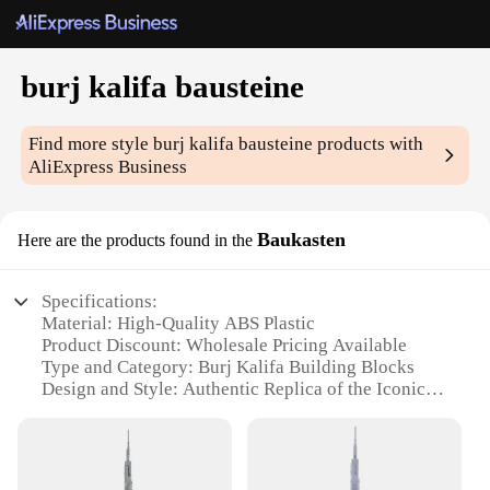
burj kalifa bausteine
Find more style
burj kalifa bausteine
products with
AliExpress Business
Baukasten
Here are the products found in the
Specifications:
Material: High-Quality ABS Plastic
Product Discount: Wholesale Pricing Available
Type and Category: Burj Kalifa Building Blocks
Design and Style: Authentic Replica of the Iconic
Burj Kalifa
Usage and Purpose: Educational and Creative
Building Set
Typical Adaptive Scenario: Suitable for Ages 14+,