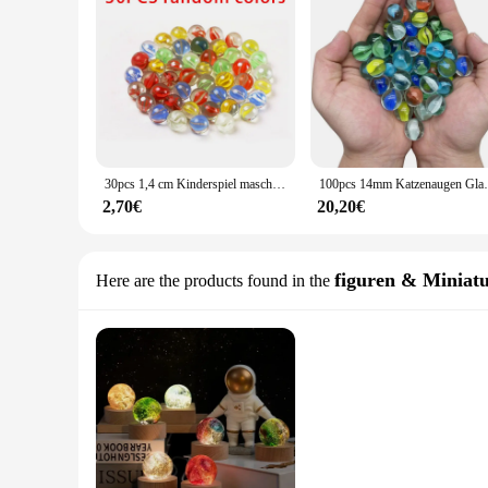
30pcs 1,4 cm Kinderspiel maschine Dame Yoyo Bälle farbige Glasperlen Aquarium Dekoration Perlen Glaskugeln Spiel Flipper
100pcs 14mm Katzenaugen Glas Shooter
2,70€
20,20€
figuren & Miniat
Here are the products found in the