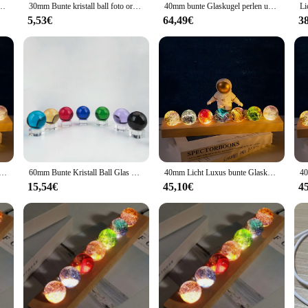
 Planet Astronomie Planeten Ball fantastischen Stil Haupt dekoration kosmisches Modell Geschenk
30mm Bunte kristall ball foto ornament magie glas kugel für geschenk souvenir dekoration
40mm bunte Glaskugel perlen und sieben Sterne Formation kreative Geburtstags geschenk Dekor Kristall kugel Nachtlicht Tischplatte Dekor
5,53€
64,49€
3
askugel perlen und Sieben-Sterne-Formation Geburtstags geschenk dekor Kristall kugel Nachtlicht Tisch dekoration
60mm Bunte Kristall Ball Glas Sphere Anzeige Globe Briefbeschwerer Heilende Meditation Ball mit Clear Stand für Home Dekoration
40mm Licht Luxus bunte Glaskugel leuchtenden Planeten Wohnkultur Kristall Handwerk kosmische Modell Geschenk Fantasie buntes Glas
15,54€
45,10€
4