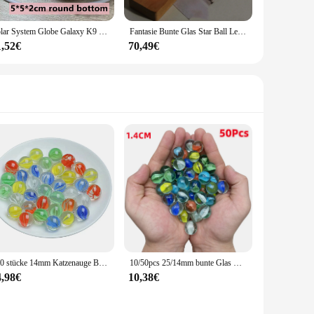
Solar System Globe Galaxy K9 Kristall Ball 3D Laser Gravierte Astronomie Planeten Ball Fantastische Stil Wohnkultur Cosmic Modell Geschenk
Fantasie Bunte Glas Star Ball Leucht Planet Astronomie Planeten Ball Fantastische Stil Zu Hause Dekoration Cosmic Modell Geschenk
1,52€
70,49€
100 stücke 14mm Katzenauge Blütenblatt Glas Marmor Katapult Marmor farbiges Muster Glasperlen transparente Marmor kugel Kinderspiel zeug
10/50pcs 25/14mm bunte Glas murmeln Spielzeug Kinder Marmor kugeln laufen Spiel Solitaire Spielzeug accs Vase Füller & Aquarium nach Hause Spielzeug Geschenk
4,98€
10,38€