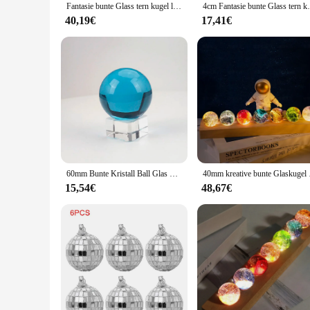
Fantasie bunte Glass tern kugel leuchtende Planet Astronomie Planeten Ball fantastischen Stil Haupt dekoration kosmisches Modell Geschenk
4cm Fantasie bunte Glass tern kugel leuchtender
40,19€
17,41€
60mm Bunte Kristall Ball Glas Sphere Anzeige Globe Briefbeschwerer Heilende Meditation Ball mit Clear Stand für Home Dekoration
40mm kreative bunte Gl
15,54€
48,67€