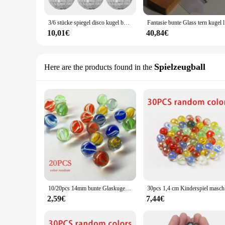
3/6 stücke spiegel disco kugel bühnen licht rotierende glaskugel große party dekorationen bar dj beleuchtung reflexion bunte spiegel kugel
Fantasie bu
10,01€
40,84€
Spielzeugball
Here are the products found in the
10/20pcs 14mm bunte Glaskugeln Murmeln Flipper Maschine Spiel Vase Aquarium Aquarium Füller Home Dekoration Spielzeug für Kinder
30pcs 1,4 
2,59€
7,44€