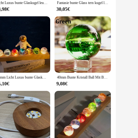
Licht Luxus bunte Glaskugel leuchtenden Planeten Wohnkultur Kristall Handwerk kosmischen Modell Geschenk
Fantasie bunte Glass tern kugel leuchtende Planet Astronomie Planeten Ball fantastischen Stil Haupt dekoration kosmisches Modell Geschenk
8,98€
30,05€
40mm Licht Luxus bunte Glaskugel leuchtenden Planeten Wohnkultur Kristall Handwerk kosmischen Modell Geschenk
40mm Bunte Kristall Ball Mit Basis Glas Magische Kugel Globe Fotografie Dekoration Ball Dekoration
5,10€
9,08€