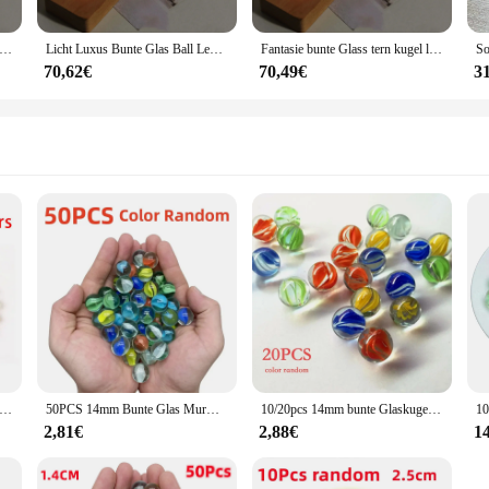
nte Glass tern kugel leuchtende Planet Astronomie Planeten Ball fantastischen Stil Haupt dekoration kosmisches Modell Geschenk
Licht Luxus Bunte Glas Ball Leucht Planet Home Decor Kristall Handwerk Cosmic Modell Geschenk
Fantasie bunte Glass tern kugel leuchtende Planet Astronomie Planeten Ball fantastischen Stil Haupt dekoration kosmisches Modell Geschenk
70,62€
70,49€
3
cm Kinderspiel maschine Dame Yoyo Bälle farbige Glasperlen Aquarium Dekoration Perlen Glaskugeln Spiel Flipper
50PCS 14mm Bunte Glas Murmeln Spielzeug Kinder Marmor Kugeln Run Spiel Solitaire Spielzeug Accs Vase Füllstoff & Aquarium hause Spielzeug Geschenk
10/20pcs 14mm bunte Glaskugeln Murmeln Flipper Maschine Spiel Vase Aquarium Aquarium Füller Home Dekoration Spielzeug für Kinder
2,81€
2,88€
1