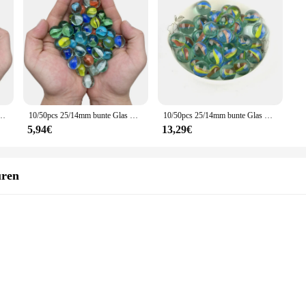
 & Murmeln bunt gemusterte Glasperlen klare Marmor kugeln Kinder Spielzeug
10/50pcs 25/14mm bunte Glas murmeln Spielzeug Kinder Marmor kugeln laufen Spiel Solitaire Spielzeug accs Vase Füller & Aquarium nach Hause Spielzeug Geschenk
10/50pcs 25/14mm bunte Glas murmeln Spielzeug Kinder Marmor kugeln laufen Spiel Solitaire Spielzeug accs Vase Füller & Aquarium nach Hause Spielzeug Geschenk
5,94€
13,29€
uren