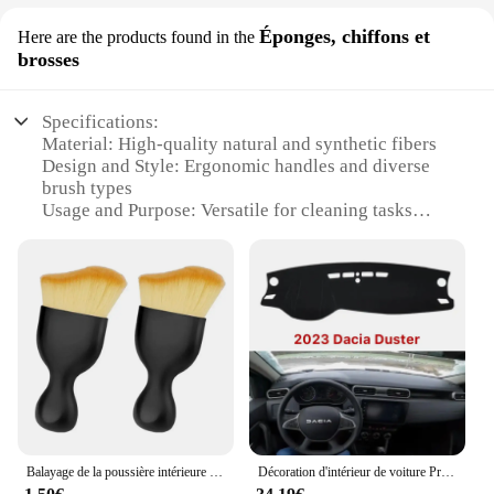
Éponges, chiffons et
Here are the products found in the
brosses
Specifications:
Material: High-quality natural and synthetic fibers
Design and Style: Ergonomic handles and diverse
brush types
Usage and Purpose: Versatile for cleaning tasks
from kitchen to bathroom
Performance and Property: Durable and effective in
removing dirt and stains
Shape or Size or Weight or Quantity: Variety of
sizes and shapes to suit different cleaning needs
Parts and Accessories: Includes essential brushes
and sponges for a complete cleaning set
Features:
|Wholesale|Vendors|
Balayage de la poussière intérieure de voiture, brosse douce, outil de lavage, écart de clavier, tendance, livres, 2 pièces
Décoration d'intérieur de voiture Prada Board Cover, Carpet, Cape, Pare-soleil, Tapis, RENAULT, DUSTER, DACIA, DUSTER 2023 +, Virus
**Efficient Cleaning Solutions**