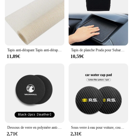
Tapis anti-dérapant Tapis anti-dérapant en caoutchouc Anti-Slip Gripper Roll Carpet Gripper H9EE
Tapis de planche Prada pour Subaru Crosstrek, Impreza et Subaru Forester, tapis de doublure de console centrale, inserts d'accessoires
11,89€
10,59€
Dessous de verre en polymère anti-ald pour voiture, support de verre à eau, tampon pour SachVPoly Dokker Lodgy Logan Sandero Duster Stepway, décoration automatique, 2 pièces
Sous-verre à eau pour voiture, coussin de tasse, polymères coordonnants, Renaul, Arkana, Captur, Twingo, soigny, Isman, RS Line, Logan Duster, 2 pièces
2,71€
2,31€