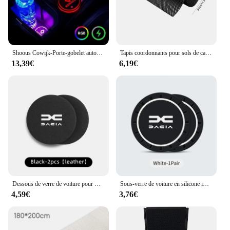
Shoous Cowijk-Porte-gobelet automatique en PVC, accessoires intérieurs coordonnants pour Renault Clio, Megane 2, Megane 3, Clio 4, Duster Captur
Tapis coordonnants pour sols de camping-cars, coussinets Lea pour sols en bois dur, MELShelf et doublure d'armoire, optique, poignée de bain coordonnante
13,39€
6,19€
Dessous de verre de voiture pour Dacia Duster Logan Sandero Lodgy Dokker Stepway Mcv 2 Solenza Largus, porte-gobelet à eau, coussin anti-ald, 1300, 2 pièces
Sous-verre de voiture en silicone imperméable, polymères pour Da cia, Duster, Logan, Sandero, Lodgy, Dokker, Sandero, Stepway, 2023, 2024, accessoires, 2 pièces
4,59€
3,76€