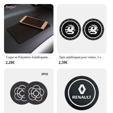
Coque en Polymères Antidérapants pour Renault Megane 2, Duster, Logan, Captur, Clio, décennie k3, Fluence, Kadjar, Sandero
Tapis antidérapant pour voiture, 1 ou 2 pièces, fente de tasse d'eau, dessous de verre, décoration de voiture, étui d'accessoires pour Vauxhall Sandero Duster steway, style automobile
2,28€
2,59€