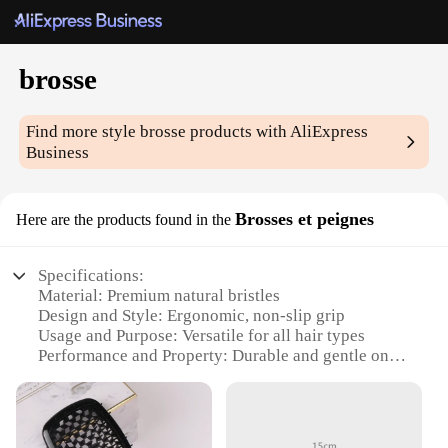
brosse
Find more style
brosse
products with AliExpress
Business
Brosses et peignes
Here are the products found in the
Specifications:
Material: Premium natural bristles
Design and Style: Ergonomic, non-slip grip
Usage and Purpose: Versatile for all hair types
Performance and Property: Durable and gentle on
hair
Quantity: Available in sets of 2 or 3
Applicable People: Suitable for both professional
stylists and home users