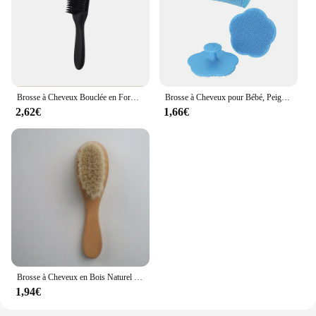
Brosse à Cheveux Bouclée en Forme de Poulpe pour Enfant, Accessoire Magique de Énergie du Cuir oral elu, Peigne de Soins, Nouveauté
Brosse à Cheveux pour Bébé, Peigne Doux en Silicone, Ohio eur de Tête pour Nouveau-né, Accessoires de Soins
2,62€
1,66€
Brosse à Cheveux en Bois Naturel pour Bébé, Garçon et Fille, Peigne en Laine Douce, Ohio eur de Tête pour Nourrisson, Peigne de Bain Portable pour Enfants
1,94€