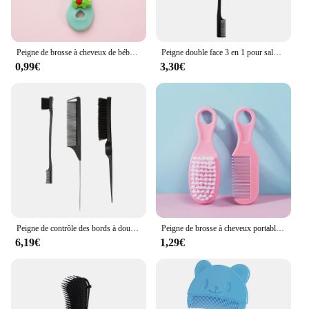
Peigne de brosse à cheveux de bébé à poignée lisse, dessin animé, soins maternels, peigne à tête ronde, document portable, tout-petit, 03
Peigne double face 3 en 1 pour salon de coiffure de bébé, brosse de contrôle des bords, outils de beauté
0,99€
3,30€
Peigne de contrôle des bords à double face, brosse à cheveux, accessoires de coiffure, 3 pièces/lot
Peigne de brosse à cheveux portable pour bébé, nouveau-né, nourrisson, tout-petits, brosse à cheveux douce, masseur de tête, ensemble, bébé, enfant, fournitures de soins capillaires, 2 pièces, ensemble
6,19€
1,29€