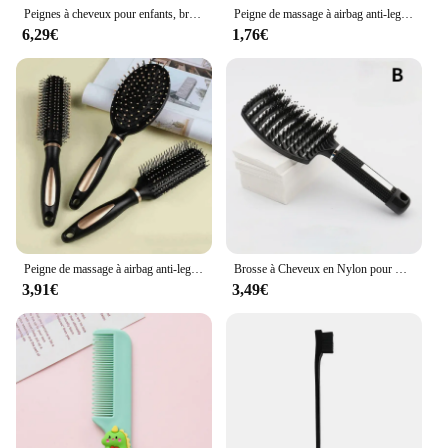
Peignes à cheveux pour enfants, brosses à cheveux pour enfants, portables, antistatiques, confortables, massage de la tête, bébés garçons et filles, orange, arc-en-ciel
Peigne de massage à airbag anti-leges, brosse à cheveux en plastique, soins pratiques, masseur de tête SPA, ménage, coiffure bouclée
6,29€
1,76€
Peigne de massage à airbag anti-leges, brosse à cheveux en plastique, coiffure bouclée domestique, soins pratiques, masseur de tête SPA
Brosse à Cheveux en Nylon pour Énergie du Cuir oral elu, Peigne à Poils, Support pour Femme, Poignées Bouclées, Angle, Salon de Coiffure, Outils de Coiffure
3,91€
3,49€