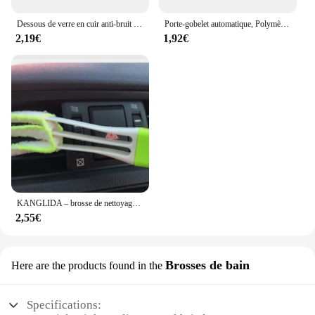
Dessous de verre en cuir anti-bruit pour Dacia Duster Logan Sandero Lodgy Dokker Stepway Mcv 2 Solenza, coussin de tasse à eau, 1 pièce, 2 pièces
Porte-gobelet automatique, Polymères non ald, Décoration intérieure de voiture pour Renault Megane 2 Duster Logan Captur Clio décennie k3 Fluence Kadjar, 1PC
2,19€
1,92€
KANGLIDA – brosse de nettoyage de voiture, accessoires de voiture intérieur Double curseur, sortie de fenêtre de climatiseur Portable, outils de poussière de décoration
2,55€
Brosses de bain
Here are the products found in the
Specifications: