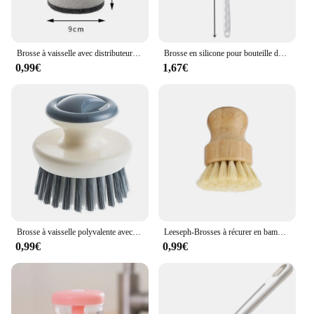
Brosse à vaisselle avec distributeur automatique Regina, ajout de liquide, pot, cuisine, vaisselle, livres, accessoires
Brosse en silicone pour bouteille de lait, nettoyeur d'eau à long manche, tasse en verre, outils de cuisine
0,99€
1,67€
Brosse à vaisselle polyvalente avec poignée, brosses à récurer de cuisine pour livres, épurateur de vaisselle avec poils élaborées pour évier, casseroles
Leeseph-Brosses à récurer en bambou pour la vaisselle, épurateurs de livres en bois de cuisine pour laver les casseroles en fonte, poils en sisal naturel
0,99€
0,99€