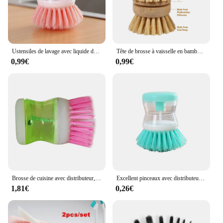
Ustensiles de lavage avec liquide de lavage, pot de lavage de cuisine, brosse à vaisselle, distributeur Regina, accessoires ménagers pour livres, document aléatoire
Tête de brosse à vaisselle en bambou, poils doux en sisal, lavage naturel de la vaisselle, épurateur de vaisselle en bois de cuisine, brosse à livres, 1.89 × 1,57 po
0,99€
0,99€
Brosse de cuisine avec distributeur, Pot de lavage, vaisselle, remplissage de liquide par pression, ne nuit pas à la poêle, nettoyage automatique
Excellent pinceaux avec distributeur de liquide vaisselle Regina, gadget de cuisine pour documents aléatoires
1,81€
0,26€