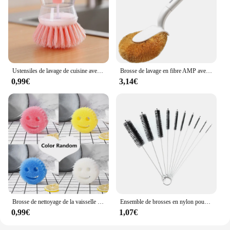
Ustensiles de lavage de cuisine avec distributeur de liquide de lavage, pot de lavage, brosse à vaisselle, accessoires de livres ménagers, Regina
Brosse de lavage en fibre AMP avec poignée, brosse à vaisselle naturelle, brosse à récurer la vaisselle, pot et poêle, cuisine
0,99€
3,14€
Brosse de nettoyage de la vaisselle pour la cuisine, visage souriant, livres magiques, outils d'essuyage, 5 pièces
Ensemble de brosses en nylon pour livres ménagers, bouteille en paille, brosses pour livres de cuisine, kit de poils, tube de bouteille, nettoyant de lavage de paille, 10 pièces
0,99€
1,07€