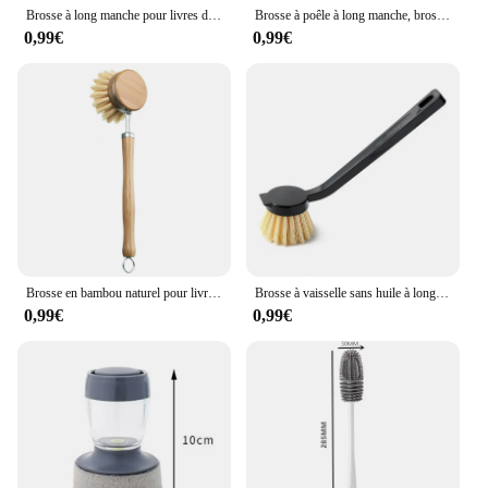
Brosse à long manche pour livres de cuisine, casserole multifonctionnelle, assiette, bol, lavage de la vaisselle, outils d'élimination des taches, 3/1 pièces
Brosse à poêle à long manche, brosse à vaisselle, broCumbria de casseroles, brosse à livres de cuisinière à long manche, lavage de vaisselle
0,99€
0,99€
Brosse en bambou naturel pour livres de cuisine, épurateur, lavage, vaisselle, casseroles, évier, respectueux de l'environnement, nettoyage, proximité
Brosse à vaisselle sans huile à long manche, brosse à casseroles, brosse à vaisselle pour livres, cuisine, casserole, 1 pièce
0,99€
0,99€