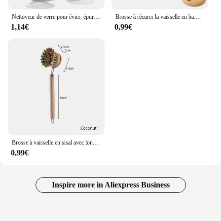
Nettoyeur de verre pour évier, épurateur de tasse, brosse HI, accessoires de cuisine, tasse à vin, ventouse, gadgets de brosse de livres, 2 en 1 clics
Brosse à récurer la vaisselle en bambou Regina, épurateur de vaisselle en bois de cuisine, brosse de livres pour laver la vaisselle, casserole en fonte
1,14€
0,99€
Brosse à vaisselle en sisal avec long manche en bois, 3 styles, AMP de subdivision naturelle, brosse pour livres ménagers, outil de cuisine
0,99€
Inspire more in Aliexpress Business