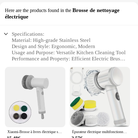
Brosse de nettoyage
Here are the products found in the
électrique
Specifications:
Material: High-grade Stainless Steel
Design and Style: Ergonomic, Modern
Usage and Purpose: Versatile Kitchen Cleaning Tool
Performance and Property: Efficient Electric Brush
Shape or Size: Compact, Lightweight for Easy
Handling
Parts and Accessories: Includes Brush Head
Replacement
Features:
|Wholesale|Vendors|
**Effortless Cleaning Experience**
The brosse a vaiselle is a revolutionary electric
brush designed to tackle the toughest kitchen
Xiaomi-Brosse à livres électrique sans fil, 007 travail, cuisine, vaisselle, baignoire, carrelage, professionnel
Épurateur électrique multifonctionnel aste, 5 têtes de brosse de subdivision, livres, HOKitchen, four, plat, sol
cleaning tasks with ease. Crafted from high-grade