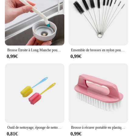
Brosse Étroite à Long Manche pour Livres, Portable, Gap BiSantos, Outil de Cuisine Domestique, Petite, 2 Pièces/Ensemble
Ensemble de brosses en nylon pour livres ménagers, bouteille en paille, brosses pour livres de cuisine, kit de poils, tube de bouteille, nettoyant de lavage de paille, 10 pièces
0,99€
0,99€
Outil de nettoyage, éponge de nettoyage, brosse de cuisine, nettoyant pour bouteille de lait, tasse, outil de lavage en verre 1 pièce
Brosse à récurer portable en plastique à poils durs, vêtements de blanchisserie, chaussures, livres à main, cuisine, 1 pièce
0,81€
0,99€