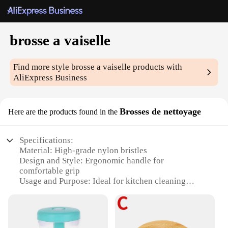
brosse a vaiselle
Find more style
brosse a vaiselle
products with
AliExpress Business
Brosses de nettoyage
Here are the products found in the
Specifications:
Material: High-grade nylon bristles
Design and Style: Ergonomic handle for
comfortable grip
Usage and Purpose: Ideal for kitchen cleaning
Performance and Property: Durable and effective in
removing stubborn stains
Shape or Size or Weight or Quantity: Available in
sets for comprehensive cleaning