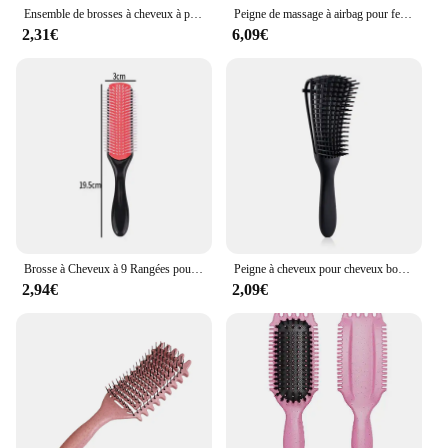
that everyone can enjoy the benefits of this
Ensemble de brosses à cheveux à poils lisses pour femmes et enfants, peigne TJavier, cheveux noirs, bébé, 3 pièces
Peigne de massage à airbag pour femmes, brosse à cheveux droite, rotation, livres Foy, perte de cheveux, anti-leges, auto-livres
exceptional hair brush.
2,31€
6,09€
Brosse à Cheveux à 9 Rangées pour Énergie du Cuir oral elu, Peigne Droit et Bouclé, Outils de Coiffure
Peigne à cheveux pour cheveux bouclés, massage du cuir chevelu, poignées, optique, poulpe, salon, femmes, hommes
2,94€
2,09€