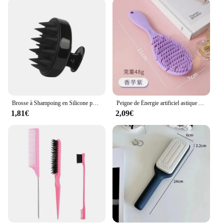
brosse a cgeveux Peignes comes with a protective
cap for safe storage. This feature not only prolongs
the life of the brush but also ensures it remains
clean and ready for use. The brush's design is not
only functional but also stylish, making it a perfect
addition to any hair care routine. Its lightweight and
compact size make it easy to carry, ensuring you
can style your hair on-the-go without compromising
on quality.
Brosse à Shampoing en Silicone pour le Énergie du Cuir oral elu, Peigne de Lavage des Cheveux, pour le Corps, Bain, Douche, Outil de Coiffure pour Salon
Peigne de Énergie artificiel astique Amissié, Brosse à Cheveux, pour le Cuir oral elu, Poignées de Coiffure, vaccage Rapide, Outil de Pêcheur, 1 Pièce
**A Brush for Everyone**
1,81€
2,09€
The brosse a cgeveux Peignes is not just a tool; it's a
companion for your hair care journey. Whether
you're looking to detangle, style, or simply maintain
your hair's health, this brush is the perfect choice.
Its performance and property are designed to cater
to all hair types, from the delicate strands of
children to the thick and coarse hair of adults. The
brush's performance is gentle yet effective, ensuring
your hair remains tangle-free and styled to
perfection. Its versatility makes it a must-have for
both professional stylists and home users, ensuring