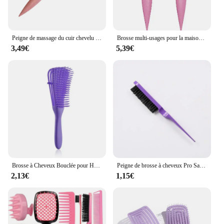
Peigne de massage du cuir chevelu pour femme, brosse à cheveux coiffante, poignées de brosse à cheveux à la ligne, support en nylon, outils de coiffure, salon
Brosse multi-usages pour la maison, outils de coiffure, peigne à barbe, définition des boucles, port, nouveau
3,49€
5,39€
Brosse à Cheveux Bouclée pour Homme et Femme, Peigne de Énergie du Cuir oral elu
Peigne de brosse à cheveux Pro Salon, Peigne à ligne mince, Peigne à dos, Outils de coiffage, Kit de bricolage, Peignes à cheveux en gros, 1 PC
2,13€
1,15€