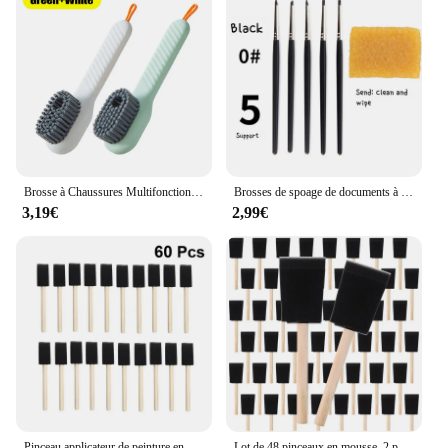
Brosse à Chaussures Multifonctionnelle, Doux, existent, Liquide, pour Vêtements, Planche à Vêtements, Outil de Nettoyage, 1/2 Pièces
Brosses de spoage de documents à pointe en silicone, 5 pièces, pour interconnexion, peinture à l'huile, sculpture en argile polymère, outils de marijuana saillante, fournitures d'art
3,19€
2,99€
Pinceau applicateur de peinture en mousse, ensemble de peinture à l'eau, dessin mural, éponge à huile, outils pour enfants
Lot de 48 pinceaux en mousse, 2 pouces, pour peinture