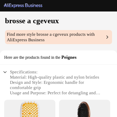
brosse a cgeveux
Find more style
brosse a cgeveux
products with
AliExpress Business
Peignes
Here are the products found in the
Specifications:
Material: High-quality plastic and nylon bristles
Design and Style: Ergonomic handle for
comfortable grip
Usage and Purpose: Perfect for detangling and
styling all hair types
Performance and Property: Durable and gentle on
hair
Parts and Accessories: Comes with a protective cap