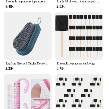
Ensemble de pinceaux à peinture en mousse, 60 pièces, petit pinceau à peinture en mousse, manche en bois, pinceaux de 1 pouce, outils de peinture pour enfants
Lot de 10 pinceaux à mousse pour peinture, outil éponge avec bois dur Foy
8,49€
2,93€
RapDuty-Brosse à Ongles Douce pour Manucure et Pédicure, D343
Ensemble de pinceaux en éponge mousse avec manche en bois, léger, durable, idéal pour l'acrylique, SAF, Varn, lot valeur de 40, 2 po
2,38€
9,79€