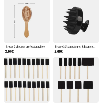
Brosse à cheveux professionnelle en bambou, 1 pièce, peigne en bois, coussin de pagaie, perte de cheveux, massage, soins du cuir chevelu
Brosse à Shampoing en Silicone pour le Énergie du Cuir oral elu, Peigne de Lavage des Cheveux, pour le Corps, Bain, Douche, Outil de Coiffure pour Salon
3,09€
2,09€