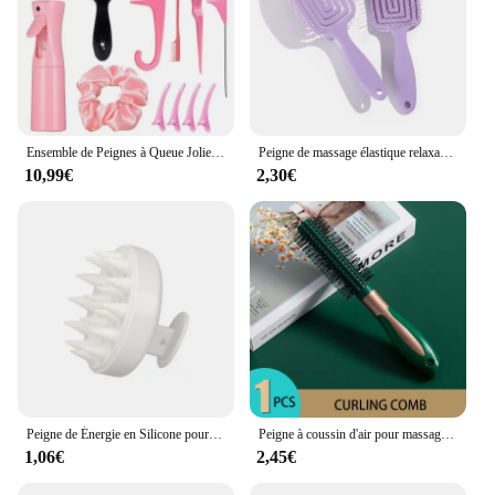
Ensemble de Peignes à Queue Jolie tue, Flcopropriété de Pulvérisation, Outil de Tissage de Boucles de Cheveux, Brosse à Shampoing, Outil de Coiffure de Salon, 12 Pièces
Peigne de massage élastique relaxant pour salon de coiffure, brosse à cheveux évidée carrée, support antistatique, brosse à cheveux sèche et bouclée, outils de coiffure en nylon
10,99€
2,30€
Peigne de Énergie en Silicone pour le Cuir oral elu, Brosse à Tête Moussante Facile à Nettoyer, Brosse à Shampoing pour le Bain
Peigne à coussin d'air pour massage des cheveux, brosse pour cuir chevelu, poignées d'angle, salon de coiffure, outil de coiffage pour cheveux raides et bouclés
1,06€
2,45€