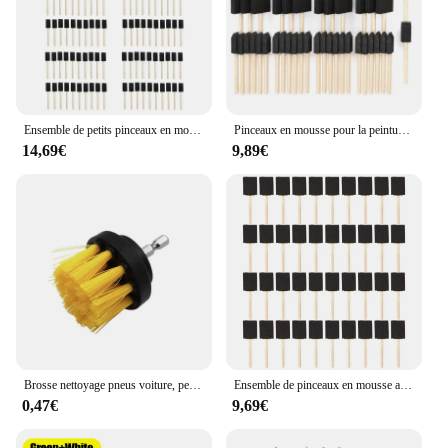
Ensemble de petits pinceaux en mousse avec manche en bois, pinceaux éponge, outils de peinture, 1 po, 120 pièces
Pinceaux en mousse pour la peinture, comprend 50 pinceaux éponge, 25 pinceaux de 1 pouce et 25 pinceaux de 2 pouces, fournitures d'art
14,69€
9,89€
Brosse nettoyage pneus voiture, perceuse électrique, brosse à récurer ronde 2/3, 5/4/5 pouces
Ensemble de pinceaux en mousse avec manche en bois, éponge, léger, durable, idéal pour l'acrylique, SAF, V, nouveau, lot valeur de 40, 2 po
0,47€
9,69€