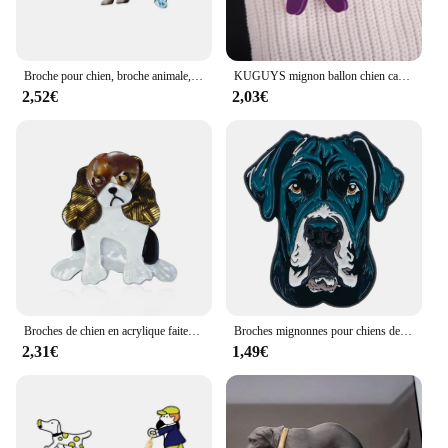
Broche pour chien, broche animale, cadeaux de vacances, conception de caca de chien, broche Corsage pour filles, vêtements pour amis, robe, chapeau
KUGUYS mignon ballon chien caniche broche pour femmes miroir acrylique rouge bleu violet rose vert or argent couleur bijoux accessoires
2,52€
2,03€
Broches de chien en acrylique faites à la main personnalisées pour femmes, beaux animaux de compagnie, fête d'animal, broche de bureau, épingle, accessoires de bijoux, cadeau, nouveau
Broches mignonnes pour chiens de compagnie, broches d'insigne d'animaux de dessin animé pour vêtements, épingle en émail, Badges pour femmes, accessoires de bijoux, cadeaux pour amis
2,31€
1,49€