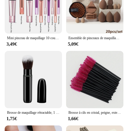
Mini pinceau de maquillage 10 couleurs, outil de maquillage portable de voyage, bouffant de maquillage, pinceau de paume, ensemble d'outils de maquillage professionnel, cadeau de noël
Ensemble de pinceaux de maquillage professionnels avec 20/40 outils, diverses spécifications disponibles
3,49€
5,09€
Brosse de maquillage rétractable, 1 pièce, pour poudre, fard à joues, Mini multifonction, Portable, avec poignée en aluminium
Brosse à cils en cristal, peigne, extension de cils de poulet, baguettes de mascara, maquillage professionnel, outil de beauté, 50 pièces
1,75€
1,66€