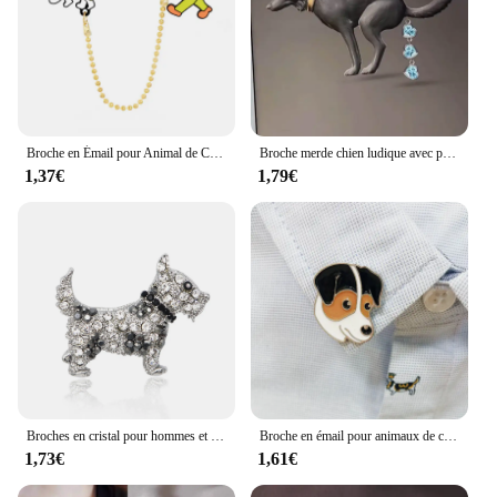
Broche en Émail pour Animal de Compagnie, Interrupteur Danemark ge de Dessin Animé avec Jolis Bijoux, Épinglette de Sac à Dos, Cadeau pour Enfant
Broche merde chien ludique avec pierre en forme coeur, broches fête Punk, ornement broche Y08E
1,37€
1,79€
Broches en cristal pour hommes et femmes, accessoires tendance, strass, Vintage, animaux, pour vêtements, manteau, cadeau
Broche en émail pour animaux de compagnie, broche pour chien mignon, chiot, Corgi, Bichon, PrelySamoyed, bouledogue, Husky, PDPSchnauzer, épingles à boutons, accessoires multiples
1,73€
1,61€