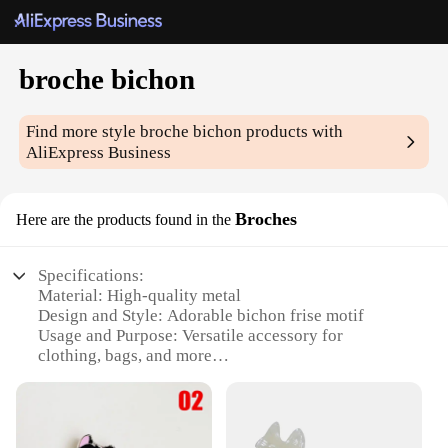
broche bichon
Find more style
broche bichon
products with
AliExpress Business
Broches
Here are the products found in the
Specifications:
Material: High-quality metal
Design and Style: Adorable bichon frise motif
Usage and Purpose: Versatile accessory for
clothing, bags, and more
Typical Adaptive Scenario: Perfect for pet lovers
and fashion enthusiasts
Shape or Size or Weight or Quantity: Available in
sets or individually