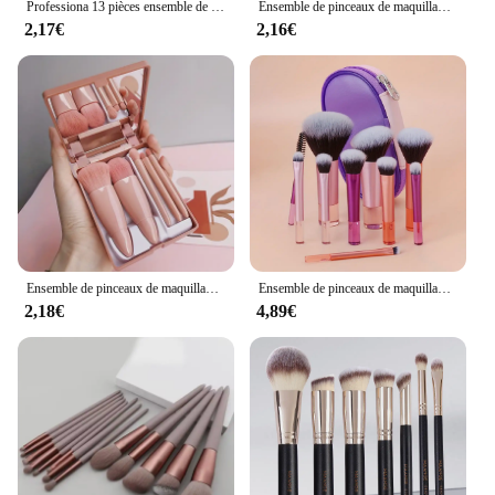
Professiona 13 pièces ensemble de pinceaux de maquillage fond de teint fard à paupières Blush poudre mélange doux moelleux cosmétique ensemble complet outil de maquillage féminin
Ensemble de pinceaux de maquillage professionnels pour femmes, fard à barrage, fond de teint, correcteur, mélange, fard à joues, pinceau Kabuki, doux, moelleux, outil de beauté, 3-20 pièces
2,17€
2,16€
Ensemble de pinceaux de maquillage portables avec miroir, kit de voyage pliable, mini ensemble de pinceaux de maquillage, 5 pièces
Ensemble de pinceaux de maquillage, 10 pièces
2,18€
4,89€