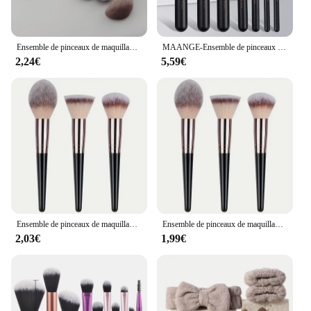
Ensemble de pinceaux de maquillage colorés pour femmes, fard à barrage, fond de teint, fard à joues, beauté, doux, trousse à outils, 13 pièces
MAANGE-Ensemble de pinceaux de maquillage pour fond de teint, poudre, correcteur, blush, brosse, mélange, poils doux, outils de beauté, 7 pièces
2,24€
5,59€
Ensemble de pinceaux de maquillage doux et moelleux, fard à barrage, fond de teint, correcteur, mélange, fard à joues, pinceau Kabuki, outil de beauté professionnel pour femme, 3-20 pièces
Ensemble de pinceaux de maquillage professionnels pour femmes, fard à barrage, fond de teint, correcteur, mélange, fard à joues, pinceau, doux, moelleux, outil de beauté, Kabuki, 3-20 pièces
2,03€
1,99€