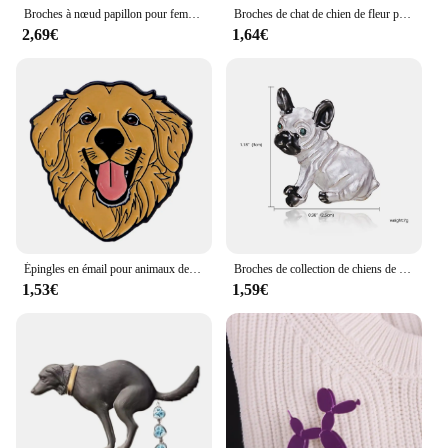
Broches à nœud papillon pour femmes, épingles à chapeau en cristal, pince à écharpe, épingles de mariage, accessoires exquis, chien de bébé, Z037
Broches de chat de chien de fleur pour les femmes, épinglettes d'animaux en biscuits, accessoires vestisensanti-absorbe ouissement, document doré de luxe coréen, mignon
2,69€
1,64€
Épingles en émail pour animaux de compagnie, broches pour femmes, insignes d'animaux, épinglettes mignonnes, bijoux fantaisie, accessoires vestisens, cadeaux pour amoureux des animaux de compagnie
Broches de collection de chiens de dessin animé pour femmes, épinglettes en émail, insignes d'animaux en biscuits drôles, bijoux de fête unisexes, sac à dos
1,53€
1,59€