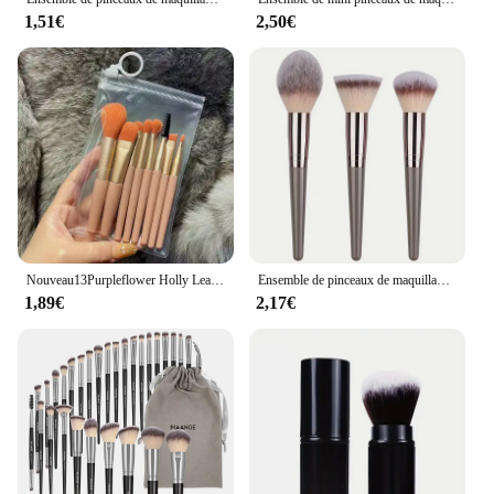
1,51€
2,50€
Nouveau13Purpleflower Holly Leaf Maquillage Brosse Costume Doux Cheveux Visage Poudre Point culminant Blush Pinceau Ombre À Paupières Brosse Ensemble Complet de Beauté Outils
Ensemble de pinceaux de maquillage pour femme, fond de teint, fard à barrage, surligneur, doux, moelleux, correcteur, pinceau mélangeur Kabuki, outil de beauté, 3-20 pièces
1,89€
2,17€