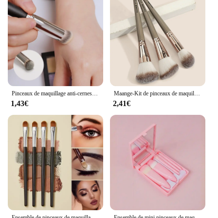
Pinceaux de maquillage anti-cernes, 1 pièce, précision, doux, moelleux, pour taches, couverture d'acné, cernes, détails multifonctions, outils de maquillage
Maange-Kit de pinceaux de maquillage professionnels pour femme, fond de teint, correcteur, blush, bronzant, poils doux et moelleux, outils de beauté, 3 pièces
1,43€
2,41€
Ensemble de pinceaux de maquillage doux et moelleux, fond de teint cosmétique, poudre, fard à barrage, mélange Kabuki, outil de beauté
Ensemble de mini pinceaux de maquillage avec étui et nouilles miroir, kit de pinceaux cosmétiques, petite fonction d'invitation, taille de voyage, 5 pièces