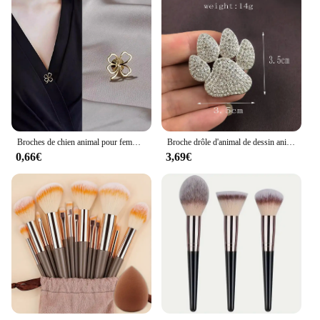
Broches de chien animal pour femmes, petite broche en métal, épinglette fleur, partenaires, anti-bouton, accessoires vestisens, nouvelle mode
Broche drôle d'animal de dessin animé pour femmes, broches de chien mignon, cadeau de noël, épingle en émail, accessoires de bijoux
0,66€
3,69€