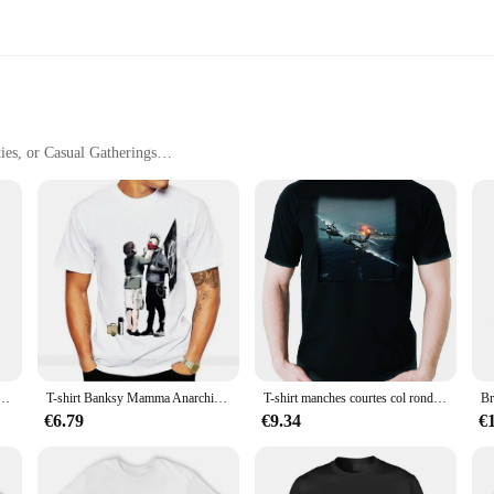
ies, or Casual Gatherings
zes and Quantities
e
hirts, crafted from premium cotton that offers a soft touch and breathability, p
y types. Whether you're heading to the gym, meeting friends for a casual hangout
igned to adapt to various scenarios. The casual style makes them suitable for a r
hape and color even after multiple washes, making them a reliable choice for eve
or wholesalers, vendors, and suppliers to stock up on these versatile pieces.
Kd'appareils pour hommes, artiste Street Art Stbbles Bristol, marque de mode, été, liste, faire
T-shirt Banksy Mamma Anarchico Kd'appareils pour hommes, artiste Street Art Stbbles Bristol, marque de mode, été, liste, faire
T-shirt manches courtes col rond homme, estival et en coton, thème de l'aviation, de l'armée royale de l'air, de la belle chasse et de la belle chasse, S-3XL
€6.79
€9.34
€
ich is why our Bristol T-shirts are not just about style but also about longevi
t the day. The T-shirts are easy to care for, making them a convenient choice fo
perfect blend of quality and convenience, ready to meet the demands of both reta