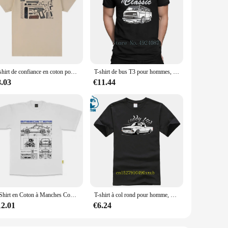
T-shirt de confiance en coton pour hommes et femmes, nouveau t-shirt de volatilité, médicaments anatomiques, odorcool, arme de poing
T-shirt de bus T3 pour hommes, style funky, célèbre busfah-B, mode hip hop, créer un meilleur t-shirt, haut d'été
8.03
€11.44
T-Shirt en Coton à Manches Courtes et Col Rond pour Homme et Femme, Streetwear Surdimensionné, Haute Qualité, 911
T-shirt à col rond pour homme, 100% coton, style humoristique Kawaii, Caddy 14d, de qualité supérieure
12.01
€6.24