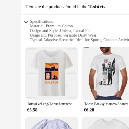
T-shirts
Here are the products found in the
Specifications:
Material: Premium Cotton
Design and Style: Unisex, Casual Fit
Usage and Purpose: Versatile Daily Wear
Typical Adaptive Scenario: Ideal for Sports, Outdoor Activit
Shape or Size or Weight or Quantity: Available in Various Si
Performance and Property: Breathable, Comfortable, Durabl
Features:
**Comfort Meets Style**
Step into the world of comfort and style with our Bristol T-s
men and women can enjoy the casual fit that suits various bod
your go-to choice for versatile comfort.
**Versatility for Every Occasion**
Our Bristol T-shirts are not just about comfort; they are des
The durable fabric ensures that the T-shirts maintain their s
caters to the diverse needs of our customers, making it easy f
Bristol veLiing-T-shirt à manches courtes pour hommes et femmes, T-shirt graphique respirant, T-shirt blanc imprimé, Harajuku, Casual St123, Années 80, Années 90
T-shirt Banksy Mamma Anarchico 
**Quality and Convenience**
€3.58
€6.28
We understand the importance of quality in everyday wear, wh
while the comfortable fit ensures you stay at ease throughou
your store or for personal use, our Bristol T-shirts are the 