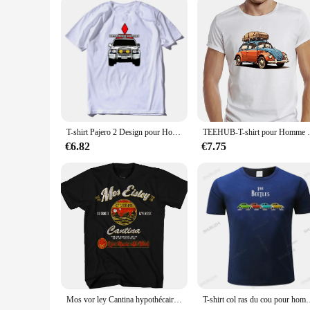
T-shirt Pajero 2 Design pour Homme, Vêtement de Grande Taille, Couleur Unie, Graphique, Nouvelle Collection
TEEHUB-T-shirt pour Homme Vintage,
€6.82
€7.75
Mos vor ley Cantina hypothécaire ooine T-shirt graphique pour homme, haute qualité, col rond, manches courtes, 100% coton, Y-50995
T-shirt col ras du cou pour homme, estival et de haute qualité, classique, Vintag