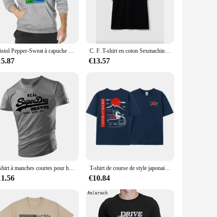
even during intense physical activities. The durable
ngaroo pocket provides a convenient place to store your
Bristol Pepper-Sweat à capuche pour hommes, pull, style, vêtements pour hommes, haute qualité
C. F. T-shirt en coton Sexmachine pour hommes, Real Bristol, site officiel Fugees, marque de luxe, chemise de sport pour hommes, vêtements pour hommes, t-shirt Y-machine
15.87
€13.57
es. Whether you're looking for a statement piece or a versatile
ng them a go-to choice for wholesale vendors and suppliers
be a hit with customers.
T-shirt à manches courtes pour hommes, T-shirt confortable décontracté, médicaments à séchage rapide, mode masculine, col rond, coton imprimé Super Dry, 2024
T-shirt de course de style japonais pour hommes, 100% coton, culture JDM, GTR R34, dos imprimé, vêtements de rue, design original, respirant, Y-Tee
11.56
€10.84