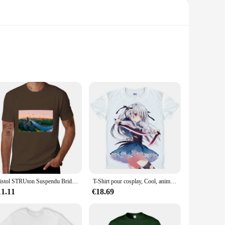
erfect for daily wear. The unisex design ensures that both
, or participating in outdoor activities, these T-shirts are
ange of occasions, from sports events to casual gatherings.
ryday wear. The availability in various sizes and quantities
Bristol STRUton Suspendu Bridge Angleterre Royaume-Uni ville accents ol ville des accents ol ballons joli coucher de soleil ciel T-Shirt
T-Shirt pour cosplay, Cool, anime, manga, Lilith, poils de Lilith, Cool, Duo absolu
11.11
€18.69
ty. The breathable fabric keeps you cool during hot days,
r busy individuals. Whether you're looking to stock up for
ilers and consumers.