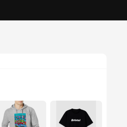
ouch that's perfect for everyday wear. The unisex design
r anyone who loves the city. Whether you're heading out for