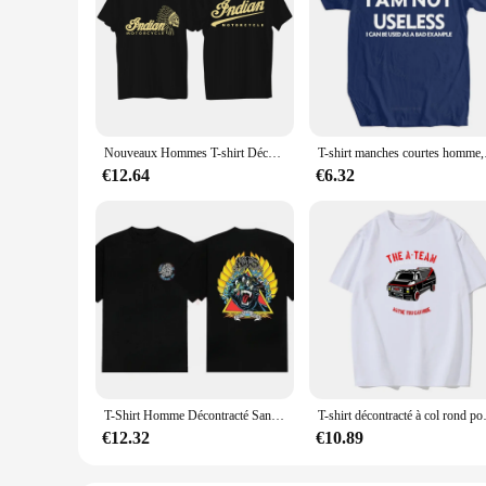
Nouveaux Hommes T-shirt Décontracté royauté Moto T-shirt Graphique Respzed Hurbike Biker 73Inboulon Chopper Vintage Streetwear S-4XL
T-shirt manches courte
€12.64
€6.32
T-Shirt Homme Décontracté Santas Rosselesp Evo 2 T-Shirt Respzed Sports Y-Manches Courtes Cruz 2024 Coton Streetwear S-3XL Tee 100%
T-shirt décontracté à col rond pour 
€12.32
€10.89