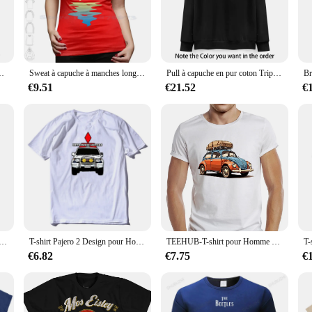
d to keep you comfortable and stylish.
they're built to last. The breathable fabric ensures that you stay cool and dry, 
rs of daily wear, making them a practical choice for active individuals. The ka
Band, Triphop Music, Bristol Portishead Radiohead, Tricky Unkle
Sweat à capuche à manches longues Bristol Bridge, Sweat-shirt, Angleterre Landmark Bristol Bridge, Uk STRUton Suspension
Pull à capuche en pur coton Trip Hop, 24 couleurs, Hop, Bristol, Grande-Bretagne, Massive Attack, Tricky Portishead, Morcheeba Encouncher, Pimps
€9.51
€21.52
€
ble in a variety of sizes and colors, they cater to diverse tastes and preferenc
t you covered. They're ideal for both casual outings and sporting events, maki
. With their blend of comfort, style, and durability, these hoodies are sure to 
 T Shirt Hommes Coton D'été À Manches Courtes Tshirt Homme Y-Tee XS-5XL
T-shirt Pajero 2 Design pour Homme, Vêtement de Grande Taille, Couleur Unie, Graphique, Nouvelle Collection
TEEHUB-T-shirt pour Homme Vintage, avec Imprimé de Voiture Classique, Coccinelle, Décontracté, Rétro, GT
€6.82
€7.75
€