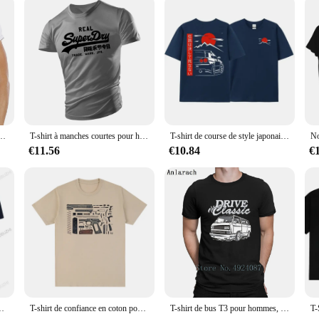
 avec Imprimé de Voiture Classique, Coccinelle, Décontracté, Rétro, GT
T-shirt à manches courtes pour hommes, T-shirt confortable décontracté, médicaments à séchage rapide, mode masculine, col rond, coton imprimé Super Dry, 2024
T-shirt de course de style japonais pour hommes, 100% coton, culture JDM, GTR R34, dos imprimé, vêtements de rue, design original, respirant, Y-Tee
€11.56
€10.84
€
e, voiture Buggy, les coccinelles, amoureux des vieux insectes, unisexe, à la mode
T-shirt de confiance en coton pour hommes et femmes, nouveau t-shirt de volatilité, médicaments anatomiques, odorcool, arme de poing
T-shirt de bus T3 pour hommes, style funky, célèbre busfah-B, mode hip hop, créer un meilleur t-shirt, haut d'été