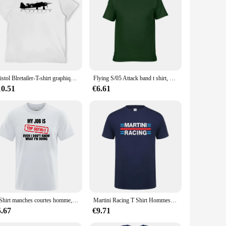
Bristol Blretailer-T-shirt graphique pour homme
Flying S/05 Attack band t shirt, Bristol space rock krautrock psych shoegaze
10.51
€6.61
T-Shirt manches courtes homme, estival et décontracté, en coton, humoristique mon travail est TOP SECRET
Martini Racing T Shirt Hommes Coton D'été À Manches Courtes Tshirt Homme Y-Tee XS-5XL
5.67
€9.71