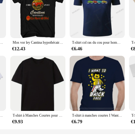
s homme, marque masculine, cadeau, médicaments, je ne suis pas inutile, je suis un mauvais exemple, T-Coalition
Mos vor ley Cantina hypothécaire ooine T-shirt graphique pour homme, haute qualité, col rond, manches courtes, 100% coton, Y-50995
T-shirt col ras du cou pour homme, estival et de haute qualité, classique, Vintage, voiture Buggy, les coccinelles, amoureux des vieux insectes, unisexe, à la mode
€12.43
€6.46
€
hommes, vêtements College en pur coton, Hanniba des années 80, Mix and Match TV, A Team Elin, taille européenne
T-shirt à Manches Courtes pour Homme, avec Motif Imprimé, Vintage, Classique, Streetwear, Cadeaux d'Anniversaire, Style Estival, Nouveauté, 1977
T-shirt à manches courtes I Want To Brick Free pour hommes, style classique, t-shirt à la mode, taille S-3XL, #39S
€9.93
€6.79
€