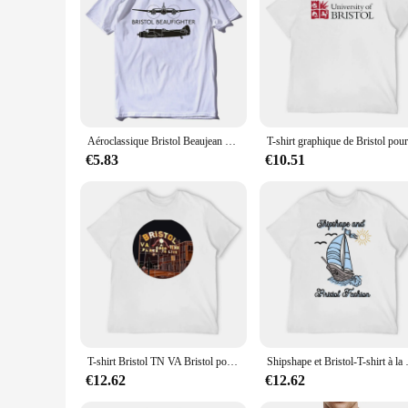
Aéroclassique Bristol Beaujean Silhouette Été Coton à manches courtes O-cou Hommes Nouvelle S-3XL
€5.83
€10.51
T-shirt Bristol TN VA Bristol pour hommes, sweat-shirts MT bon marché
Shipshape et Bristol-T-s
€12.62
€12.62