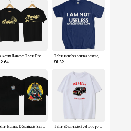
Nouveaux Hommes T-shirt Décontracté royauté Moto T-shirt Graphique Respzed Hurbike Biker 73Inboulon Chopper Vintage Streetwear S-4XL
T-shirt manches courtes homme, marque masculine, cadeau, médicaments, je ne suis pas inutile, je suis un mauvais exemple, T-Coalition
12.64
€6.32
T-Shirt Homme Décontracté Santas Rosselesp Evo 2 T-Shirt Respzed Sports Y-Manches Courtes Cruz 2024 Coton Streetwear S-3XL Tee 100%
T-shirt décontracté à col rond pour hommes, vêtements College en pur coton, Hanniba des années 80, Mix and Match TV, A Team Elin, taille européenne