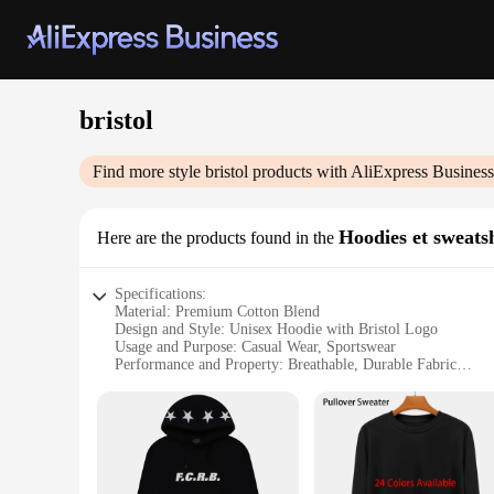
bristol
Find more style
bristol
products with AliExpress Business
Hoodies et sweatsh
Here are the products found in the
Specifications:
Material: Premium Cotton Blend
Design and Style: Unisex Hoodie with Bristol Logo
Usage and Purpose: Casual Wear, Sportswear
Performance and Property: Breathable, Durable Fabric
Shape or Size or Weight or Quantity: Available in Multiple 
Parts and Accessories: Comes with a Kangaroo Pocket
Features:
**Comfort and Style Unite**
The Bristol Hoodies and Sweatshirts are a testament to comfo
makes them versatile, suitable for both men and women. The 