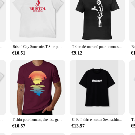
T-shirt graphique de Bristol pour hommes, t-shirts graphiques surdimensionnés, t-shirts graphiques en coton, manches courtes, séchage rapide
Bristol City Souvenirs T-Shirt pour homme, séchage rapide, haut d'été, t-shirts blancs
T-shirt décontracté pour hommes et femmes, Banksy caveman fastfoodh343, graffiti urbain Bristol, cool, médicaments
€10.51
€9.12
€
hirt à la mode pour hommes, vêtements d'été heavyfriendly, grande taille
T-shirt pour homme, chemise graphique et scopique, vêtements kawaii
C. F. T-shirt en coton Sexmachine pour hommes, Real Bristol, site officiel Fugees, marque de luxe, chemise de sport pour hommes, vêtements pour hommes, t-shirt Y-machine
€10.57
€13.57
€