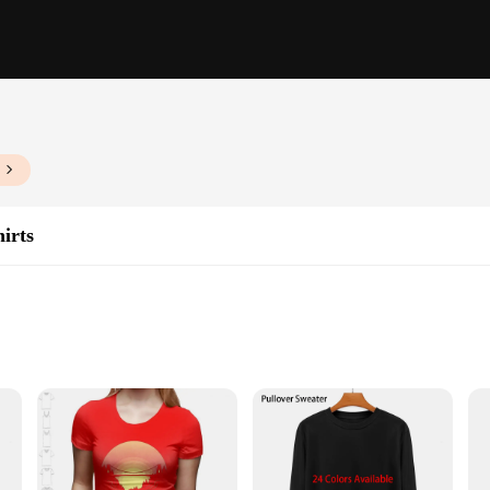
irts
Sizes and Colors
rt and style. Crafted from a premium cotton blend, these hoodies offer a soft t
Bristol logo adds a touch of local pride, making these hoodies a must-have fo