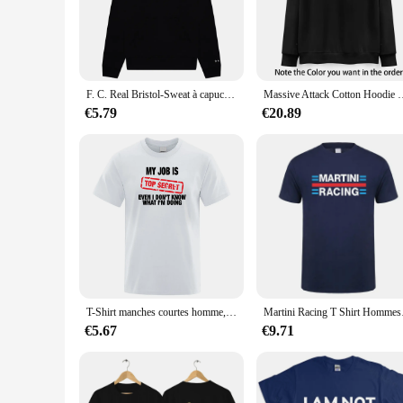
a casual stroll or hitting the gym, these hoodies are designe
**Durability Meets Breathability**
The Bristol Hoodies and Sweatshirts are not just about style; 
construction means that these hoodies can withstand the rigo
essentials, while the hood offers extra warmth when needed.
F. C. Real Bristol-Sweat à capuche PVD pour homme, pull de loisirs, sweat-shirt pour homme, sweat à capuche en Y, tout neuf
Massive Attack Cotton Hoodie Pull, 24 Couleurs, Massive Attack 
**Versatility for Every Occasion**
€5.79
€20.89
These hoodies are the perfect addition to any wardrobe. Availa
layering option, the Bristol Hoodies and Sweatshirts have go
looking to offer a product that resonates with a wide audience
T-Shirt manches courtes homme, estival et décontracté, en coton, humoristique mon travail est TOP SECRET
Martini Racing
€5.67
€9.71