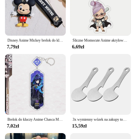
Disney Anime Mickey brelok do kluczy kreskówka ścieg śliczny Minnie brelok torba studencka wiszące na brelok do kluczyków do samochodu prezenty świąteczne
Śliczne Momocute Anime akrylowe figurki brelok Boku No Hero Academia dzieci torba na prezenty Charms akrylowy wisiorek do torby breloczek
7,79zł
6,69zł
Brelok do kluczy Anime Chasca Mu España Kinich Furina Xiao Neuvillette Arlecchin Breloczek do kluczy Akcesoria Śliczna torba Breloczek do kluczy Prezent dla fanów
3x wymienny wózek na zakupy tokeny Release Keys breloki praktyczne DIY otwieracz do butelek na koszyki sklepowe Handcart Change Decor
7,02zł
15,59zł