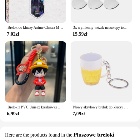
Brelok do kluczy Anime Chasca Mu España Kinich Furina Xiao Neuvillette Arlecchin Breloczek do kluczy Akcesoria Śliczna torba Breloczek do kluczy Prezent dla fanów
3x wymienny wózek na zakupy tokeny Release Keys breloki praktyczne DIY otwieracz do butelek na koszyki sklepowe Handcart Change Decor
7,02zł
15,59zł
Brelok z PVC Unisex kreskówka Anime jednoczęściowy Luffy lalka moda torba studencka wisiorek ładny styl prezent urodzinowy dla mężczyzn brelok
Nowy akrylowy brelok do kluczy z kubkiem do piwa Symulacja mini szklanego breloka do kluczy Mężczyźni Kobiety Para Uchwyt na klucze Torba Wisiorek Biżuteria Akcesoria Prezent
6,99zł
7,09zł
Pluszowe breloki
Here are the products found in the