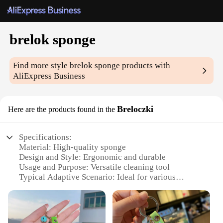
brelok sponge
Find more style
brelok sponge
products with
AliExpress Business
Breloczki
Here are the products found in the
Specifications:
Material: High-quality sponge
Design and Style: Ergonomic and durable
Usage and Purpose: Versatile cleaning tool
Typical Adaptive Scenario: Ideal for various
cleaning tasks
Shape or Size or Weight or Quantity: Available in
sets for comprehensive coverage
Performance and Property: Effective in removing