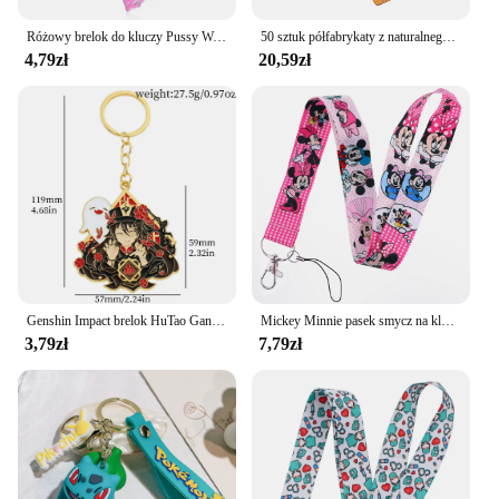
Różowy brelok do kluczy Pussy Wagon dla kobiet Wysokiej jakości breloczki do kluczy Kill Bill Modne akcesoria Biżuteria
50 sztuk półfabrykaty z naturalnego drewna 45x20mm tagi bambusowe na breloki pierścionki grawerowanie półfabrykaty niedokończone tagi breloczek Tag
4,79zł
20,59zł
Genshin Impact brelok HuTao Ganyu Barbatos Tartaglia metalowa plakietka wisiorek breloki biżuteria anime akcesoria dla fanów prezenty
Mickey Minnie pasek smycz na klucze brelok pokrowiec na karty ID karta kredytowa Pass ozdobny pasek lasso wisiorek do telefonu komórkowego akcesoria
3,79zł
7,79zł