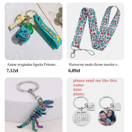
Anime oryginalna figurka Pokemon Pikachu brelok Pokémon brelok Squirtle Psyduck brelok Model brelok samochodowy dla chłopców dziewczyna
Hurtownie moda śliczne tureckie oko smycz na klucze brelok poświadczeń uchwyt brelok wisiorek do telefonu komórkowego akcesoria prezenty
7,12zł
6,89zł