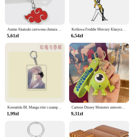
Anime Akatsuki czerwona chmura brelok moda prosty wisiorek z motywem kreskówkowym brelok mężczyźni kobieta akcesoria do plecaków prezenty
Królowa Freddie Mercury Klasyczna gwiazda rocka Metalowy wisiorek Naszyjnik Brelok Biżuteria modowa
5,61zł
6,54zł
Koreański BL Manga róże i szampan brelok postać z kreskówki wisiorek breloczek łańcuszek kolekcja dla fanów biżuteria akcesoria prezent, 6cm
Cartoon Disney Monsters uniwersytet Mike James brelok samochodowy torba na lalki wisiorek breloczek prezent dla dzieci przyjaciół akcesoria hurtowe
1,99zł
9,31zł