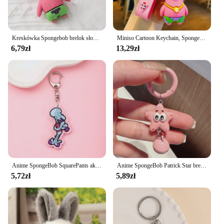
Kreskówka Spongebob brelok słodkie Krabs ciasto wielka gwiazda tornister mały wisiorek Pvc miękki klej uroczy wisiorek
Miniso Cartoon Keychain, Spongebob Squarepants, Big Star Akcesoria, Brelok do kluczy samochodowych, Wykwintny mały prezent, Plecak wisiorek
6,79zł
13,29zł
Anime SpongeBob SquarePants akrylowe akcesoria do breloków torba z motywem kreskówkowym wisiorek prezent śliczny wisiorek do torby brelok przyjaciele fani prezenty
Anime SpongeBob Patrick Star brelok śliczny zabawny kształt breloki dziewczyna Kawaii plecak wisiorek prezent zabawki akcesoria do breloków
5,72zł
5,89zł