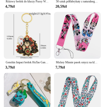
Różowy brelok do kluczy Pussy Wagon dla kobiet Wysokiej jakości breloczki do kluczy Kill Bill Modne akcesoria Biżuteria
50 sztuk półfabrykaty z naturalnego drewna 45x20mm tagi bambusowe na breloki pierścionki grawerowanie półfabrykaty niedokończone tagi breloczek Tag
4,79zł
20,59zł
Genshin Impact brelok HuTao Ganyu Barbatos Tartaglia metalowa plakietka wisiorek breloki biżuteria anime akcesoria dla fanów prezenty
Mickey Minnie pasek smycz na klucze brelok pokrowiec na karty ID karta kredytowa Pass ozdobny pasek lasso wisiorek do telefonu komórkowego akcesoria
3,79zł
7,79zł