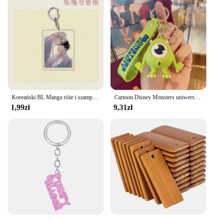
Koreański BL Manga róże i szampan brelok postać z kreskówki wisiorek breloczek łańcuszek kolekcja dla fanów biżuteria akcesoria prezent, 6cm
Cartoon Disney Monsters uniwersytet Mike James brelok samochodowy torba na lalki wisiorek breloczek prezent dla dzieci przyjaciół akcesoria hurtowe
1,99zł
9,31zł