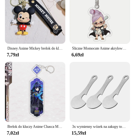
Disney Anime Mickey brelok do kluczy kreskówka ścieg śliczny Minnie brelok torba studencka wiszące na brelok do kluczyków do samochodu prezenty świąteczne
Śliczne Momocute Anime akrylowe figurki brelok Boku No Hero Academia dzieci torba na prezenty Charms akrylowy wisiorek do torby breloczek
7,79zł
6,69zł
Brelok do kluczy Anime Chasca Mu España Kinich Furina Xiao Neuvillette Arlecchin Breloczek do kluczy Akcesoria Śliczna torba Breloczek do kluczy Prezent dla fanów
3x wymienny wózek na zakupy tokeny Release Keys breloki praktyczne DIY otwieracz do butelek na koszyki sklepowe Handcart Change Decor
7,02zł
15,59zł