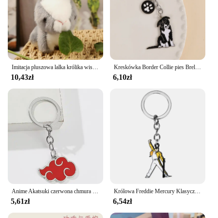
Imitacja pluszowa lalka królika wisiorek śliczny brelok z króliczkiem tornister Mini lalka zwierzę
Kreskówka Border Collie pies Brelok do kluczy Torba Zawieszki Śliczne zwierzęce zawieszki dla psa Modne akcesoria do breloków Prezenty
10,43zł
6,10zł
Anime Akatsuki czerwona chmura brelok moda prosty wisiorek z motywem kreskówkowym brelok mężczyźni kobieta akcesoria do plecaków prezenty
Królowa Freddie Mercury Klasyczna gwiazda rocka Metalowy wisiorek Naszyjnik Brelok Biżuteria modowa
5,61zł
6,54zł