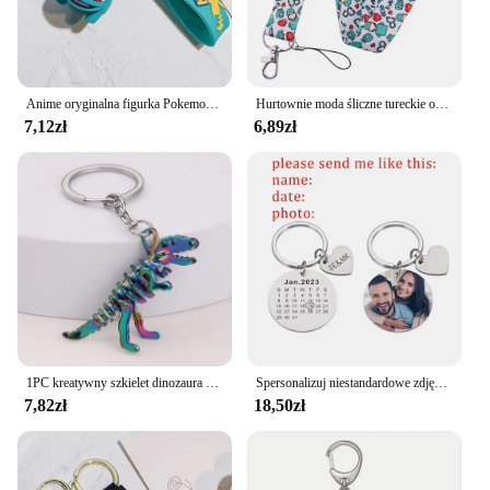
Anime oryginalna figurka Pokemon Pikachu brelok Pokémon brelok Squirtle Psyduck brelok Model brelok samochodowy dla chłopców dziewczyna
Hurtownie moda śliczne tureckie oko smycz na klucze brelok poświadczeń uchwyt brelok wisiorek do telefonu komórkowego akcesoria prezenty
7,12zł
6,89zł
1PC kreatywny szkielet dinozaura brelok szykowny ze zwierzęcymi kośćmi brelok dla kobiet torba męska urok kluczyk do samochodu dziecka zabawka na Halloween prezenty
Spersonalizuj niestandardowe zdjęcie pary dla prezent na walentynki nazwa własna brelok na prezent na randkę dla pary chłopaka
7,82zł
18,50zł