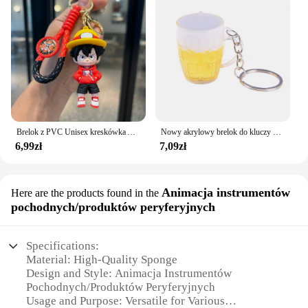
Brelok z PVC Unisex kreskówka Anime jednoczęściowy Luffy lalka moda torba studencka wisiorek ładny styl prezent urodzinowy dla mężczyzn brelok
Nowy akrylowy brelok do kluczy z kubkiem do piwa Symulacja mini szklanego breloka do kluczy Mężczyźni Kobiety Para Uchwyt na klucze Torba Wisiorek Biżuteria Akcesoria Prezent
6,99zł
7,09zł
Animacja instrumentów
Here are the products found in the
pochodnych/produktów peryferyjnych
Specifications:
Material: High-Quality Sponge
Design and Style: Animacja Instrumentów
Pochodnych/Produktów Peryferyjnych
Usage and Purpose: Versatile for Various