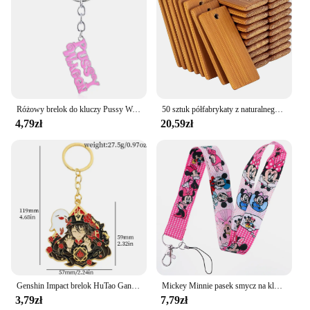
Różowy brelok do kluczy Pussy Wagon dla kobiet Wysokiej jakości breloczki do kluczy Kill Bill Modne akcesoria Biżuteria
50 sztuk półfabrykaty z naturalnego drewna 45x20mm tagi bambusowe na breloki pierścionki grawerowanie półfabrykaty niedokończone tagi breloczek Tag
4,79zł
20,59zł
Genshin Impact brelok HuTao Ganyu Barbatos Tartaglia metalowa plakietka wisiorek breloki biżuteria anime akcesoria dla fanów prezenty
Mickey Minnie pasek smycz na klucze brelok pokrowiec na karty ID karta kredytowa Pass ozdobny pasek lasso wisiorek do telefonu komórkowego akcesoria
3,79zł
7,79zł