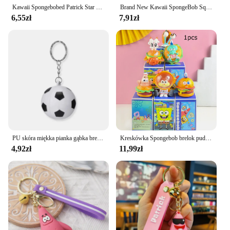
Kawaii Spongebobed Patrick Star Squidward Tentacles Krabs Boss Brelok do kluczy Cartoon Cute Bag Pendant Akcesoria Zabawki dla dziewczynek Prezent
Brand New Kawaii SpongeBob SquarePants Brelok do kluczy SpongeBob Patrick Star Cute Anime Cartoon Car Key Pendant Backpack Decoration To
6,55zł
7,91zł
PU skóra miękka pianka gąbka brelok do kluczy piłka nożna koszykówka piłka nożna wycisnąć piłka antystresowa zabawki antystresowe piłka Fidget Toy
Kreskówka Spongebob brelok pudełko z niespodzianką Krabby Patty seria figurka lalki breloki figurki Anime niespodzianka torba breloczek
4,92zł
11,99zł