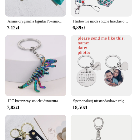
Anime oryginalna figurka Pokemon Pikachu brelok Pokémon brelok Squirtle Psyduck brelok Model brelok samochodowy dla chłopców dziewczyna
Hurtownie moda śliczne tureckie oko smycz na klucze brelok poświadczeń uchwyt brelok wisiorek do telefonu komórkowego akcesoria prezenty
7,12zł
6,89zł
1PC kreatywny szkielet dinozaura brelok szykowny ze zwierzęcymi kośćmi brelok dla kobiet torba męska urok kluczyk do samochodu dziecka zabawka na Halloween prezenty
Spersonalizuj niestandardowe zdjęcie pary dla prezent na walentynki nazwa własna brelok na prezent na randkę dla pary chłopaka
7,82zł
18,50zł