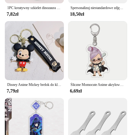
1PC kreatywny szkielet dinozaura brelok szykowny ze zwierzęcymi kośćmi brelok dla kobiet torba męska urok kluczyk do samochodu dziecka zabawka na Halloween prezenty
Spersonalizuj niestandardowe zdjęcie pary dla prezent na walentynki nazwa własna brelok na prezent na randkę dla pary chłopaka
7,82zł
18,50zł
Disney Anime Mickey brelok do kluczy kreskówka ścieg śliczny Minnie brelok torba studencka wiszące na brelok do kluczyków do samochodu prezenty świąteczne
Śliczne Momocute Anime akrylowe figurki brelok Boku No Hero Academia dzieci torba na prezenty Charms akrylowy wisiorek do torby breloczek
7,79zł
6,69zł