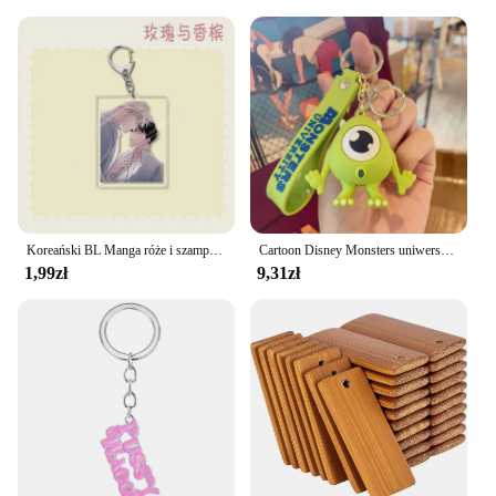
reliability of these breloki to consistently deliver
quality crafting experiences. Not only do they
perform exceptionally well, but they are also
designed to be sustainable. The durable sponge
material ensures that each sponge can be used
multiple times, reducing waste and promoting a
more eco-friendly approach to crafting. As a
wholesale supplier, you can rest assured that your
customers will appreciate the value and
performance of these breloki, making them a go-to
choice for all their crafting needs.
Koreański BL Manga róże i szampan brelok postać z kreskówki wisiorek breloczek łańcuszek kolekcja dla fanów biżuteria akcesoria prezent, 6cm
Cartoon Disney Monsters uniwersytet Mike James brelok samochodowy torba na lalki wisiorek breloczek prezent dla dzieci przyjaciół akcesoria hurtowe
1,99zł
9,31zł