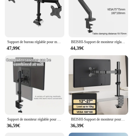
Support de bureau réglable pour moniteur simple et touristique, bras de moniteur d'angle recommandé, support de montage pour écrans de 17 à 32 pouces
BEISHI-Support de moniteur réglable, support de moniteur unique, support TV, charge d'écran d'ordinateur universelle, gaz 105, 2-9kg, 13-32 pouces
47,99€
44,39€
Support de moniteur réglable pour la plupart des ordinateurs, élévateur de moniteur LCD LED, support de bureau unique, angle recommandé, 12-27 pouces
BEISHI-Support de moniteur pour la plupart des ordinateurs, élévateur de moniteur LED LCD, angle recommandé réglable, support de montage de bureau unique, 12 "-27"
36,59€
36,39€