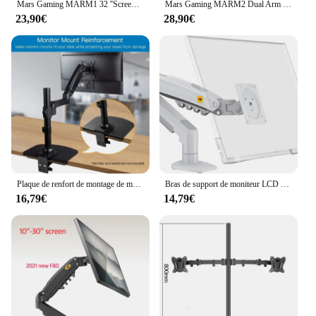
Mars Gaming MARM1 32 ''Screen Arm Monitor Holder, Articulating and Height Adjustable, Robust Structure, Compatible with VESA75 and VESA100, Black or White Monitor Holder
Mars Gaming MARM2 Dual Arm Monitor Bracket Up to 27 ''Articulating Height Adjustable Robust Frame Compatible with VESA75 and VESA100 Dual Monitor Stand Black White
23,90€
28,90€
Plaque de renfort de montage de moniteur extra large, support d'invite de montage de table, installation de pince en C, support de bureau
Bras de support de moniteur LCD LED, ressort à gaz à mouvement complet, entretoise à gaz d'avant i TV, charge 2-9kg, nouveau NB F80 Desktop17-27 pouces
16,79€
14,79€