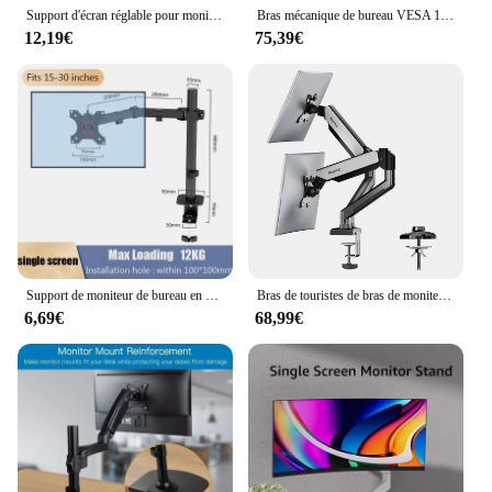
Support d'écran réglable pour moniteur PC, support d'écran pour ordinateur de bureau, support d'invite, support de levage, pince de bras, base de montage à œillets, 17-32 amarans
Bras mécanique de bureau VESA 19.8x100mm pour moniteur touristique, support réglable jusqu'à 32 pouces et 100 artériel par écran, recommandé
12,19€
75,39€
Support de moniteur de bureau en acier résistant à 360, support de moniteur pour touristes, base de serrage, mouvement complet, charge de bras, 15-30 pouces, 12kg
Bras de touristes de bras de moniteur de MS-002 de Nearhub avec la pince en C et le bâti d'œillet, réglage flexible de polymérisation bras de moniteur d'installation sans fil
6,69€
68,99€