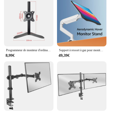
Programmeur de moniteur d'ordinateur LCD, sans poinçon, ordinateur de bureau recommandé, levage rapide, ket, rotation de base, adapté pour 22, 24/27 amaran
Support à ressort à gaz pour moniteur de bureau, bras de moniteur pour touristes, support d'écran 13 "-32", support d'affichage, charge 2-9kg par VESA
8,99€
49,39€