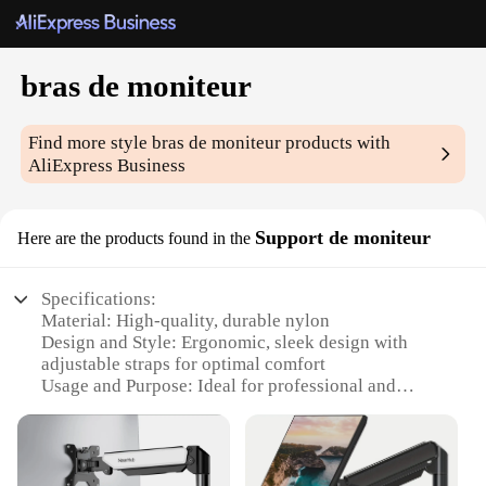
bras de moniteur
Find more style
bras de moniteur
products with
AliExpress Business
Support de moniteur
Here are the products found in the
Specifications:
Material: High-quality, durable nylon
Design and Style: Ergonomic, sleek design with
adjustable straps for optimal comfort
Usage and Purpose: Ideal for professional and
personal use, enhancing posture and reducing strain
Shape or Size or Weight or Quantity: Available in a
variety of sizes to fit diverse body types
Performance and Property: Breathable and