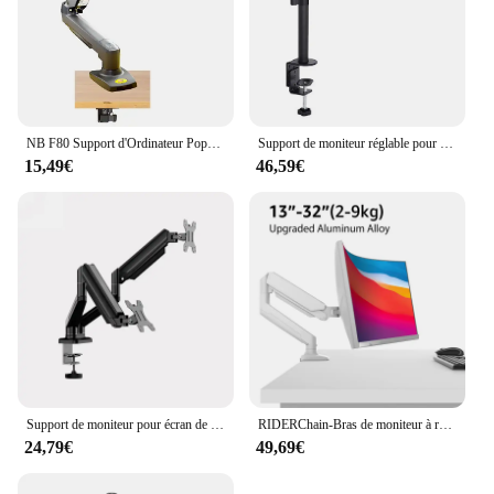
NB F80 Support d'Ordinateur Populaire, Ressort à Gaz, Bras Long, Pince, Trou d'Œillet, Rotation à 360 °, Écran de Moniteur 17 ", 30", 2-9kg, Nouveau
Support de moniteur réglable pour écrans d'ordinateur 17 à 32 pouces, bras de moniteur unique pour touristes, peut contenir jusqu'à 19.84 lb, recommandé et angle
15,49€
46,59€
Support de moniteur pour écran de 10 à 32 pouces, universel, extensible, pour ordinateur de bureau
RIDERChain-Bras de moniteur à ressort à gaz en Y, entièrement réglable, s'adapte aux moniteurs de 13 à 32 pouces, puzzles de poids, jusqu'à 20 artériel (9kg)
24,79€
49,69€