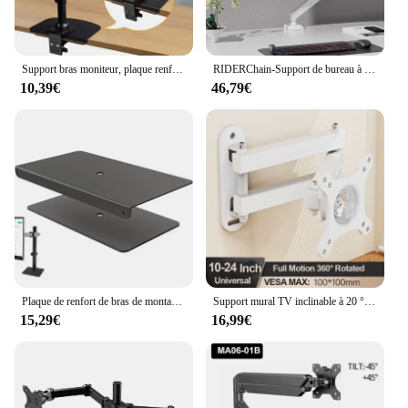
Support bras moniteur, plaque renfort pour sur bureau, pour Installation à pince en C, protège renforce
RIDERChain-Support de bureau à bras de moniteur unique, entièrement réglable, ordinateur pour écran jusqu'à 32 amarans, 2-9kg, 20 artériel, C-lamp et œillets
10,39€
46,79€
Plaque de renfort de bras de montage de moniteur, support pour verre fin et autre table Fragys, Y-promp ket
Support mural TV inclinable à 20 °, support d'invite, support de rotation à 360 °, supports TV universels pour écran d'ordinateur 14-24, support de moniteur, écran plat
15,29€
16,99€