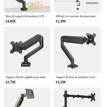
Bras de support de moniteur LCD LED, ressort à gaz à mouvement complet, entretoise à gaz d'avant i TV, charge 2-9kg, nouveau NB F80 Desktop17-27 pouces
(80cm) Les touristes de mouvement complet DL-T902-280II montent le support de support d'agne 10 "-27" base de trou d'œillet de bride PC montent le bras 12kg de rpm
14,69€
15,39€
Support d'écran réglable pour moniteur PC, support d'écran pour ordinateur de bureau, support d'invite, support de levage, pince de bras, base de montage à œillets, 17-32 amarans
Support de bras de moniteur à ressort à gaz entièrement réglable, support de bureau avec pince, base de montage à œillets, 32 pouces max
12,79€
15,29€