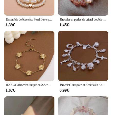
Ensemble de bracelets Pearl Love pour femme, beaux et polyvalents, bijoux élégants et à la mode, 4 ins, haute qualité
Bracelet en perles de cristal double couche pour femme, bracelets empilables ethniques, bracelet vintage, bijoux à la main, cadeaux à la mode
1,39€
1,45€
RAKOL-Bracelet Simple en Acier Inoxydable pour Femme, Fleur de Prunier localité, Tempérament, Cadeau Bijoux 03 Jours de Travail, 304L
Bracelet Européen et Américain Argent Mode Treize Pendentif Bracelet Femme Multi-Élément Bijoux Style Simple Bracelet Whol
1,67€
0,99€