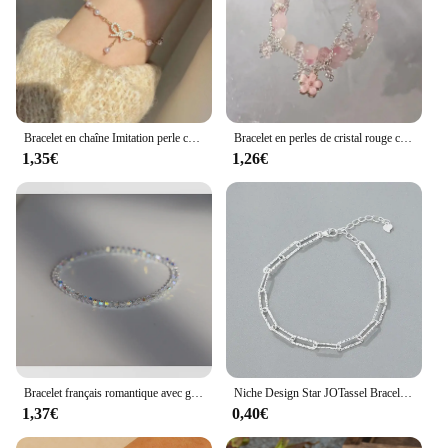
Bracelet en chaîne Imitation perle coréenne pour femmes et filles, breloque élégante en cristal, nœud papillon, bijoux, cadeaux de fête
Bracelet en perles de cristal rouge carillon pour femme, cuir chevelu d'érable, pendentif plume de papillon, cadeau de bijoux de navire de chia, mode, nouveau
1,35€
1,26€
Bracelet français romantique avec glands en coquillage de cristal bleu pour femme, luxe Y2K Bling, cadeau de bijoux exquis pour filles d'épices
Niche Design Star JOTassel Bracelet pour Femme, Perles de Clip Bleu, Bracelet Corde artificiel astique, Bijoux pour Meilleur Ami, Cadeaux
1,37€
0,40€