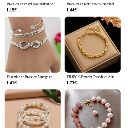
Bracelets en cristal rose brillant pour femmes et filles, bijoux Egirl esthétiques, nœud de lune doux, fleurs Zunderes, bracelet de fête, aucune fleur
Bracelets en métal argenté empilables simples pour femmes, coeur chic vintage, ensemble de bijoux, document, maximum 11 pièces
1,15€
1,44€
Ensemble de Bracelets Vintage en Argent et Clip pour Femme, Bijoux en Forme de Cœur, Strass, Géométrique, Ajustable, Manchette Extron
EILIECK-Bracelet Torsadé en Acier Inoxydable Plaqué Or 18K pour Femme, Bracelets de Poignet, Bijoux Étanches, Cadeau de ix, SION L
1,41€
1,73€