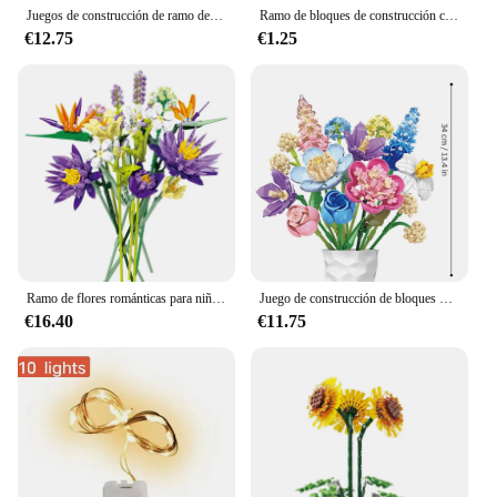
Juegos de construcción de ramo de flores de Pájaro del Paraíso, regalos para cumpleaños, San Valentín, aniversario para adultos
Ramo de bloques de construcción creativo, regalo en maceta de plantas de flores eternas, planta en maceta de girasol rosa, juguete de bloques de construcción ensamblado
€12.75
€1.25
Ramo de flores románticas para niñas, bloques de construcción, flor eterna, planta, montaje de ladrillos, decoración creativa de escritorio, regalos de juguetes, 891 piezas
Juego de construcción de bloques de ramo de flores creativo para adultos; Construye una pieza de exhibición de ramo de bloques de construcción para el hogar o la oficina
€16.40
€11.75