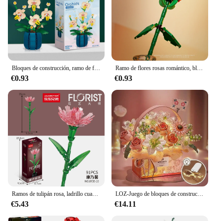
Bloques de construcción, ramo de flores de orquídeas, bloques de flores, planta bonsái, bloques de modelismo, juguete romántico DIY para decoración del hogar, regalo para niños
Ramo de flores rosas romántico, bloque de construcción, modelo eterno, montaje de planta de plástico, ladrillo, decoración del hogar, regalo de cumpleaños para el día de la madre
€0.93
€0.93
Ramos de tulipán rosa, ladrillo cuadrado, flor artificial, bloque de partículas pequeñas, juguete para niños, regalo, decoración de ladrillo
LOZ-Juego de bloques de construcción de flores para niñas, juguete de bloques de construcción de rosas, polvo mágico, ramo de flores portátil, caja de regalo, Serie de regalos, nuevo
€5.43
€14.11