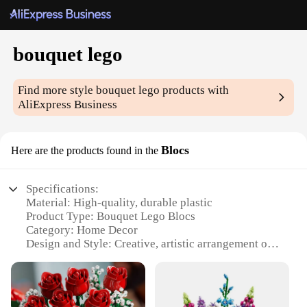
bouquet lego
Find more style
bouquet lego
products with
AliExpress Business
Blocs
Here are the products found in the
Specifications:
Material: High-quality, durable plastic
Product Type: Bouquet Lego Blocs
Category: Home Decor
Design and Style: Creative, artistic arrangement of
Lego pieces
Usage and Purpose: Versatile decoration for various
settings
Performance and Property: Eco-friendly, non-toxic