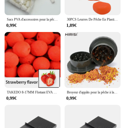
Sacs PVA d'accessoires pour la pêche à la carpe à la bouillette,pépites de mousse dissoluble dans l'eau, outil Pop Up, bâtonnets d'appât pour pêcher, 1 paquet,
30PCS Leurres De Pêche En Plastique Souple Appâts Artificiels Maïs Odeur D'herbe Appât Flottant Bouillettes Appâts Carpe Leurres De Pêche
0,99€
1,89€
TAKEDO 8-17MM Flottant EVA Bouillettes Appats Artificiels Peche Carpe Leurre Pop Ups Appât Carpe Européenne Pêche Boule D'appât Tous Pour La Pêche
Broyeur d'appâts pour la pêche à la carpe, boîte pour bouillettes et granulés, accessoires de matériel de pêche
0,99€
0,99€