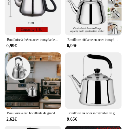
Bouilloire à thé en acier inoxydable, poêle à eau, théière, pots à chaud, gaz, café, induction, maison, camping, 1,2 L, 1,5 L, 2L
Bouilloire sifflante en acier inoxydable, base à chauffage rapide, bouilloires à eau de grande capacité, cuisinière à gaz épaissie, cuisinière à induction
0,99€
0,99€
Bouilloire à eau bouillante de grande capacité avec écran filtrant, bouilloire à gaz pour cuisinières à induction, sifflet en acier inoxydable, 1/1 L
Bouilloire en acier inoxydable de grande capacité, bouilloire à eau bouillante, cuisinière à gaz épaissie, induction domestique, 2/1 L, 1L
2,62€
9,65€