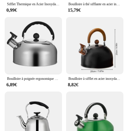
Sifflet Thermique en Acier Inoxydable 410 avec Poignée Ergonomique, Bouilloire, Cuisinière à Induction, Théière Chauffante pour Voyages Portables, Camping
Bouilloire à thé sifflante en acier inoxydable avec poignée coordonnante, théière antirouille, cuisinière, 3 L, 2L
0,99€
15,79€
Bouilloire à poignée ergonomique en acier inoxydable, bouilloire à thé, cuisinière de voyage, bouilloire à gaz, bouilloire à sifflet, maison, bureau, restaurant
Bouilloire à sifflet en acier inoxydable, bouilloire épaissie, cuisinière à induction à gaz, universelle, 2.5 L, 3L, 1PC
6,89€
8,82€