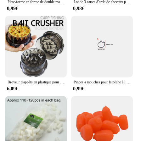
Plate-forme en forme de double maïs pour la pêche à la carpe, 15 pièces, accessoires, appât, bouillette
Lot de 3 cartes d'arrêt de cheveux pour la pêche à la carpe, accessoire pour appât en forme d'haltère, 300 pièces
0,99€
0,98€
Broyeur d'appâts en plastique pour la pêche à la carpe, boîte à appâts, broyeur de bouillettes, outils de broyage, document de fumée, Coon
Pinces à mouches pour la pêche à la carpe, 25 pièces, appât bouillette, vis, méthode d'alimentation, accessoires, broche à cheveux, matériel terminal
6,09€
0,99€