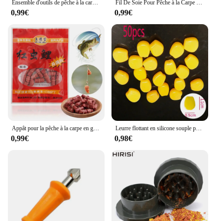
Ensemble d'outils de pêche à la carpe, gréement, appât, bouillettes, perceuse, fil, granule, épissage, extracteur, chargement, accessoires, kit, poisson, 3 en 1
Fil De Soie Pour Pêche à la Carpe avec Poignée, Accessoires pop-up, Montage Ronnie Rig, Équipement de Pêche, 50m
0,99€
0,99€
Appât pour la pêche à la carpe en granulés, 1 à 5 sachets
Leurre flottant en silicone souple pour la pêche à la carpe, appât Él, odeur de maïs aromatisée, 50 pièces
0,99€
0,98€