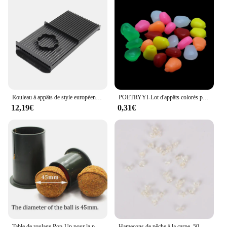
Rouleau à appâts de style européen, matériel PP, outil de pêche à la carpe, table roulante, 8-20mm, 1 pièce
POETRYYI-Lot d'appâts colorés pour la pêche à la carpe, pack de bouillettes souples, 0.3g par pièce, 10 pièces
12,19€
0,31€
Table de roulage Pop-Up pour la pêche à la carpe, bouillettes pour attraper des poissons, matériel pour pêcher, 1 pièce
Hameçons de pêche à la carpe, 50 pièces, accessoires en caoutchouc Chod Ronnie Stoper Rig Pop ettes Boilie Stop Terminal Tackle Tool