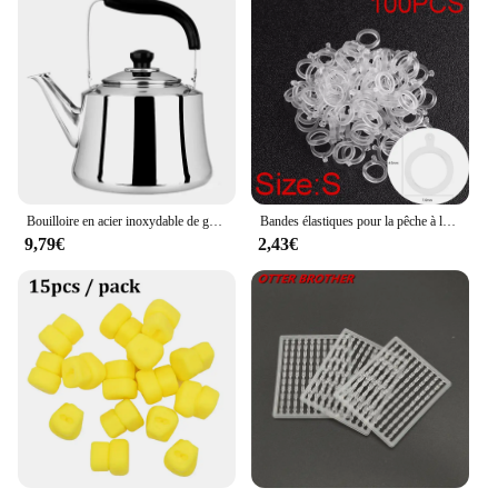
Bouilloire en acier inoxydable de grande capacité, bouilloire à eau bouillante, cuisinière à gaz épaissie, induction domestique, 2/1 L, 1L
Bandes élastiques pour la pêche à la carpe, 100 pièces, leurre en granulés de PE blanc, support d'appât, arrêts de bouillette
9,79€
2,43€