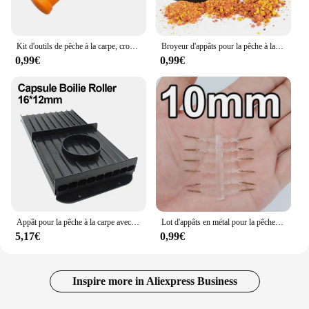
Kit d'outils de pêche à la carpe, crochet, appât à cordes grossiers, bouillettes pop-up, épingles d'épissage, matériel pour pêcher
Broyeur d'appâts pour la pêche à la carpe, boîte pour bouillettes et granulés, accessoires de matériel de pêche
0,99€
0,99€
Appât pour la pêche à la carpe avec table roulante, leurre pour attraper des poissons
Lot d'appâts en métal pour la pêche à la carpe, 12 pièces, accessoires en forme de pointe, bouillettes avec épingle en caoutchouc transparent, maïs, Ronnie, hair rig, mangeoire
5,17€
0,99€
Inspire more in Aliexpress Business