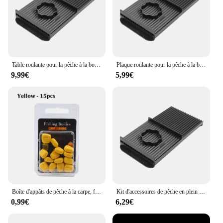
Table roulante pour la pêche à la bouillette de carpe, appât Pop-Up, matériel de base longue, planche de marquage de leurre, pièces de pêche, 30x15cm, 1 pièce
Plaque roulante pour la pêche à la bouillette de la carpe, appât pop-up, matériel à longue base, accessoires
9,99€
5,99€
Boîte d'appâts de pêche à la carpe, faux appâts artificiels, flottabilité flottante, bouillette pop-up pour carpe, accessoires de mangeoire à cheveux
Kit d'accessoires de pêche en plein air, 30x15cm, table roulante, bouillettes, appâts pratiques exécutifs
0,99€
6,29€