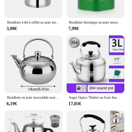
Bouilloire à thé à sifflet en acier inoxydable avec filtre, bouilloire à eau bouillante, théière antirouille épaissie, cuisinières à induction, 1 L, 2 L, 3L
Bouilloire thermique en acier inoxydable, bouilloire à eau, chauffage au gaz, sifflet, bouilloire à thé, poignée confortable, voyages, cuisson, 3L
3,98€
7,99€
Bouilloire en acier inoxydable avec poignée de degré de chaleur, cuisinière portable, cafetière de camping, théière avec filtre, ustensiles de cuisine d'extérieur
Super Optics-Théière en Acier Inoxydable 304 avec Sifflet de Grande Capacité, Cuisinière à Gaz Électrique avec Bouilloire
6,19€
17,03€