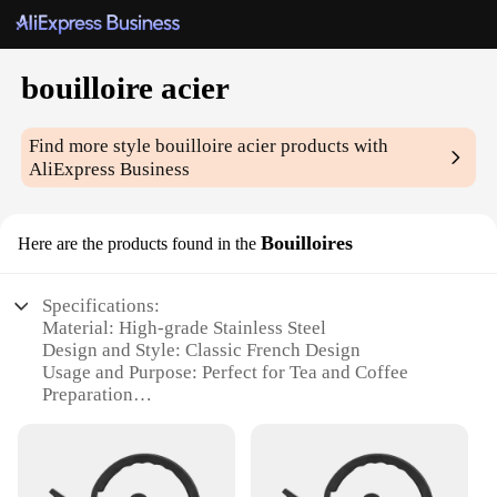
bouilloire acier
Find more style
bouilloire acier
products with
AliExpress Business
Bouilloires
Here are the products found in the
Specifications:
Material: High-grade Stainless Steel
Design and Style: Classic French Design
Usage and Purpose: Perfect for Tea and Coffee
Preparation
Typical Adaptive Scenario: Ideal for Home, Office,
and Café Settings
Shape or Size or Weight or Quantity: Available in
Multiple Sizes