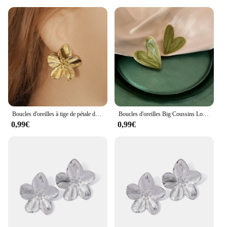
Boucles d'oreilles à tige de pétale de carillon en métal pour femmes, plaqué or, boucle d'oreille fleur simple, fête de filles, banquet de mariage, bijoux de déclaration, nouveau
Boucles d'oreilles Big Coussins Love Stud pour femmes et filles, bijoux esthétiques, motif de document minimaliste, blanc, vert, graffiti, glaçure
0,99€
0,99€