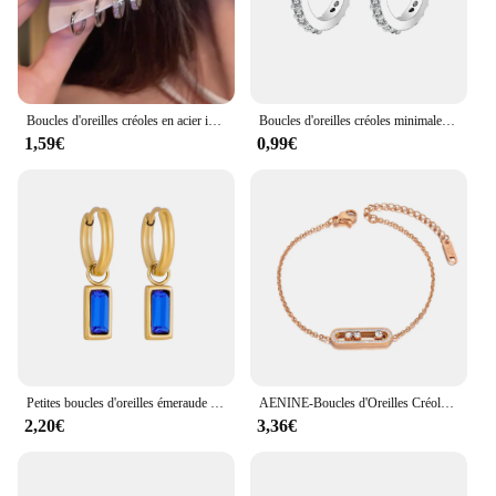
Boucles d'oreilles créoles en acier inoxydable pour femmes, accessoires de bijoux, Egirl New Y2K Cool 03/Wear, Esthétique Zcomprend on Crystal Hoop, 4 pièces par ensemble
Boucles d'oreilles créoles minimales en acier inoxydable, cristal, petit huggie, boucles d'oreilles en cartilage fin, bijoux piercing Helix Tragus, contre-indiqué, 1 paire
1,59€
0,99€
Petites boucles d'oreilles émeraude plaquées or 14 carats, cerceau de connaissance chaud, acier inoxydable, carré, bijoux
AENINE-Boucles d'Oreilles Créoles Coulissantes en Acier Inoxydable pour Femme, Clip CZ, Strass de ixChimBohème, Pendentifs Gland 22056
2,20€
3,36€