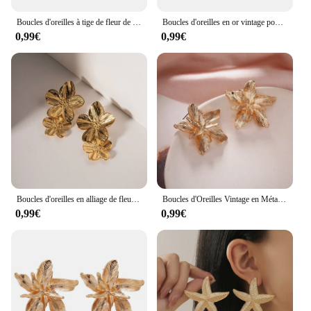
Boucles d'oreilles à tige de fleur de document en or vintage français pour femmes, alliage de mode, bijoux de fête de luxe
Boucles d'oreilles en or vintage pour femmes, boucles d'oreilles à tige de fleur, déclaration géométrique simple, cadeaux de fête
0,99€
0,99€
Boucles d'oreilles en alliage de fleurs pour femmes, boucle d'oreille rétro exagérée, bijoux de carillon, cadeaux de fête, document en or, vente en gros
Boucles d'Oreilles Vintage en Métal avec Grandes Fleurs, Accessoires de Bijoux à la Mode, pour Document localité et Argenté, pour Déclaration Géométrique, pour Femme
0,99€
0,99€