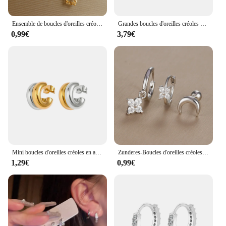
Ensemble de boucles d'oreilles créoles en acier inoxydable pour femme, bijoux de piercing Huggie, double goujon, quatre Zcomprises sur fleur, nouveauté, 3 pièces
Grandes boucles d'oreilles créoles en acier inoxydable en forme de O exagérées pour femmes, pulls molletonnés, bijoux hypoallergéniques texturés plaqués or, déclaration, 40mm
0,99€
3,79€
Mini boucles d'oreilles créoles en acier inoxydable en forme de C double, bijoux d'oreille plaqués or, anti-allergique, simple, lisse, haute qualité
Zunderes-Boucles d'oreilles créoles en acier inoxydable pour femme, pendentif fleur, boucle d'oreille simple Huggies Cartilage, bijoux piercing, 3 pièces
1,29€
0,99€