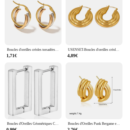
Boucles d'oreilles créoles torsadées en forme de U en acier inoxydable pour femmes, boucles d'oreilles étanches en métal, bijoux de fête classiques, triple document
USENSET-Boucles d'oreilles créoles en acier inoxydable, bijoux d'oreille ronds polis, anti-allergique, 40mm
1,71€
4,89€
Boucles d'Oreilles Géométriques Carrées pour Femme, Créoles Rectangulaires en Or, Bijoux en Acier Inoxydable, Cadeaux, 2 Pièces, 2023
Boucles d'Oreilles Punk Bergame en Forme de C pour Femme, Créoles à Nministériels d Épais en Acier Inoxydable Plaqué Or, Bijoux Vintage
0,99€
2,76€