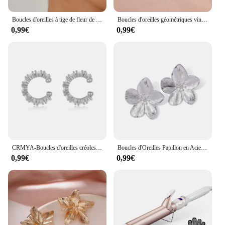
Boucles d'oreilles à tige de fleur de document en or vintage français pour femmes, alliage de mode, bijoux de fête de luxe
Boucles d'oreilles géométriques vintage pour femmes, goujon de fête punk, boucles d'oreilles simples, bijoux de chimear, cadeau d'accessoires, 2024
0,99€
0,99€
CRMYA-Boucles d'oreilles créoles plaquées or pour femmes, style punk, cubique, contre-indiqué, ensemble de grandes boucles d'oreilles Huggies, vente en gros de bijoux, 2023
Boucles d'Oreilles Papillon en Acier Inoxydable, Breloque Plaqué Or 18K, Haute Qualité, Étanche, Cadeau de Bijoux, 2 Pièces
0,99€
0,99€