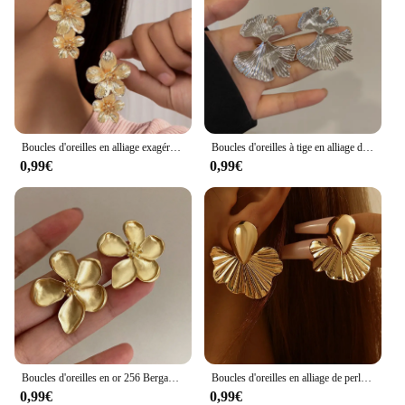
Boucles d'oreilles en alliage exagéré rétro pour femmes, clou de fleur de document en or, bijoux élégants, accessoires de mode, cadeau de fête
Boucles d'oreilles à tige en alliage de ginkgo pour femmes, gros bijoux français vintage, cadeau de fête de luxe, document en or, mode
0,99€
0,99€
Boucles d'oreilles en or 256 Bergame Etal Flower Stud pour femmes et filles, S 03/Wear, Bijoux de fête à la mode, Cadeaux, 2024
Boucles d'oreilles en alliage de perles baroques pour femmes, accessoires de cheveux rétro, boucles d'oreilles irrégulières, cadeau de bijoux simples, document en or, 216.239.
0,99€
0,99€