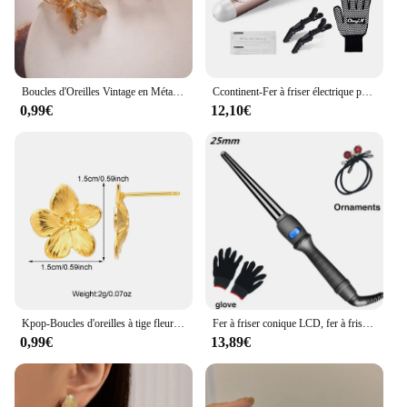
Boucles d'Oreilles Vintage en Métal avec Grandes Fleurs, Accessoires de Bijoux à la Mode, pour Document localité et Argenté, pour Déclaration Géométrique, pour Femme
Ccontinent-Fer à friser électrique professionnel pour femme, bigoudi en céramique, température réglable, outil de coiffure, 32mm, 38mm
0,99€
12,10€
Kpop-Boucles d'oreilles à tige fleur en acier inoxydable pour femmes, fête romantique, boucles d'oreilles de mariage, bijoux de mode simples, cadeau pour filles, 2024
Fer à friser conique LCD, fer à friser, tube unique, gilet en céramique, cône électrique, cheveux bouclés, formage, fleur
0,99€
13,89€