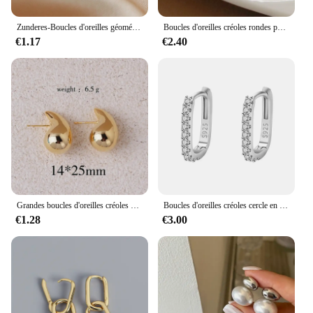
Zunderes-Boucles d'oreilles géométriques creuses croisées simples pour femmes, bijoux d'oreille exquis, cadeaux de fête de mariage, luxe abordable
Boucles d'oreilles créoles rondes pour femmes, plaqué argent 925, bijoux de cheminée minimalistes, accessoires brillants, eh2031
€1.17
€2.40
Grandes boucles d'oreilles créoles épaisses pour femmes et filles, gouttes extra larges, légères, hypoallergéniques, plaquées or
Boucles d'oreilles créoles cercle en cristal pour femme, argent regardé 925, haute qualité, mode, cadeau de fête de mariage, rue, bijoux polyvalents
€1.28
€3.00