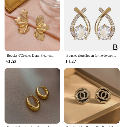
Boucles d'Oreilles Demi-Fleur en Acier Inoxydable pour Femme, Pétale Irrégulier, Minimaliste, Chic, Document Or, Bijoux de ix, Nouveau, 2024
Boucles d'oreilles en forme de croix pour femmes et filles, style coréen, bijoux élégants en cristal, boucles d'oreilles en queue de poisson, cadeaux pour dames
€1.53
€1.27