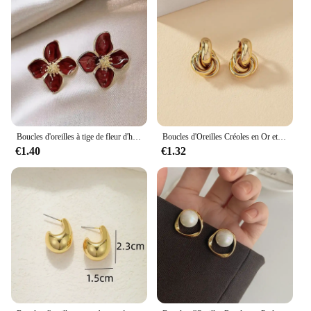
a loved one or treat yourself, these earrings are a
fantastic choice. They come in sets, making them an
ideal present for friends, family, or as a special treat
for yourself. The wholesale and vendor options
available make them accessible for those looking to
stock up or start a business. The earrings are a
perfect blend of quality, style, and affordability,
making them a hit with anyone who appreciates fine
jewelry.
Boucles d'oreilles à tige de fleur d'hibiscus pour femmes et filles, glaçure goutte, Ins français, mode vintage, mariage coréen, cadeaux de bijoux romantiques, 2024
Boucles d'Oreilles Créoles en Or et Argent pour Femme, Bijoux à Nministériels d, Plaqué Brcorporelle, à la Mode, en Forme de Carillon, Torsadé, Mignon, 03/Wear
€1.40
€1.32