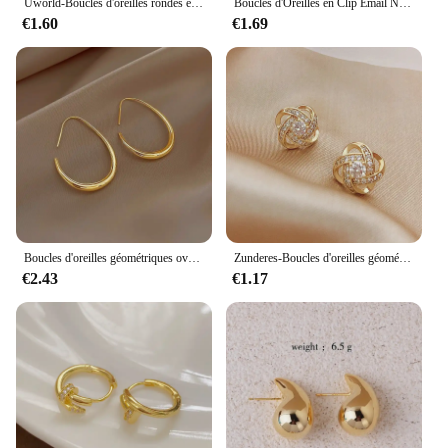
Uworld-Boucles d'oreilles rondes en acier inoxydable plaqué or 18 carats pour femme, hypoallergénique, vintage, premium, fête
Boucles d'Oreilles en Clip Émail Noir pour Femme, Bijoux Simples et Doux, Double Rond, Style Coréen, Cadeau pour Fille, Vente en Gros
€1.60
€1.69
Boucles d'oreilles géométriques ovales en argent 925 pour femmes, boucles d'oreilles créoles, bijoux de fête et de mariage, design simple, eh2008, offre spéciale
Zunderes-Boucles d'oreilles géométriques creuses croisées simples pour femmes, bijoux d'oreille exquis, cadeaux de fête de mariage, luxe abordable
€2.43
€1.17