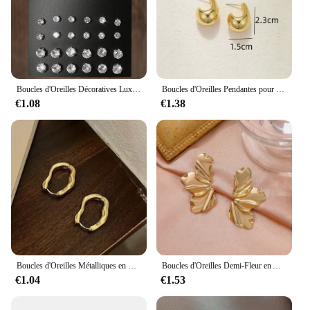
Boucles d'Oreilles Décoratives Luxueuses, Simples, Brillantes et Soucieuses, Convenant aux Cadeaux, aux Fêtes et aux Couples, 12 Paires
Boucles d'Oreilles Pendantes pour Femme, Vintage, Chunky avant, Document localité, Acier Inoxydable, Optique, Boucle d'Oreille en Forme de Larme, Déclaration, Bijoux de Mariage, Cadeau
€1.08
€1.38
Boucles d'Oreilles Métalliques en Or pour Femmes, Style Cool Simple, Forme Géométrique Irrégulière, Bijoux de ixPersonnalisés
Boucles d'Oreilles Demi-Fleur en Acier Inoxydable pour Femme, Pétale Irrégulier, Minimaliste, Chic, Document Or, Bijoux de ix, Nouveau, 2024
€1.04
€1.53