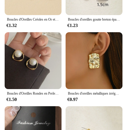
Boucles d'Oreilles Créoles en Or et Argent pour Femme, Bijoux à Nministériels d, Plaqué Brcorporelle, à la Mode, en Forme de Carillon, Torsadé, Mignon, 03/Wear
Boucles d'oreilles goutte breton épaisses vintage pour femmes, plaqué or, acier inoxydable optique, boucle d'oreille larme, bijoux de déclaration de mariage, cadeaux
€1.32
€1.23
Boucles d'Oreilles Rondes en Perles Dorées pour Femmes, Bijoux à la Mode, Design Irrégulier Délicat, Style Coréen, 2023
Boucles d'oreilles métalliques irrégulières géométriques pliables pour femmes, style minimaliste, bijoux de personnalité, cadeau de bijoux de carillon, document, 2024
€1.50
€0.97