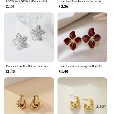
ENWinterR SION L-Boucles d'Oreilles en Acier Inoxydable pour Femme, Bijoux Créatifs et Élégants, Perles Carrées en Forme de Cœur, Vente en Gros
Boucles d'Oreilles en Perles de Style Linéaire Chic, Argent, Élégant, Tempérament, Nministériels d Papillon, Bijoux, Goutte d'Eau, 2024
€2.01
€2.26
Boucles d'oreilles fleur en acier inoxydable pour femmes, carnaval de voyage en plein air, cadeaux de festival, mode, 2 pièces
Boucles d'oreilles à tige de fleur d'hibiscus pour femmes et filles, glaçure goutte, Ins français, mode vintage, mariage coréen, cadeaux de bijoux romantiques, 2024
€1.46
€1.40