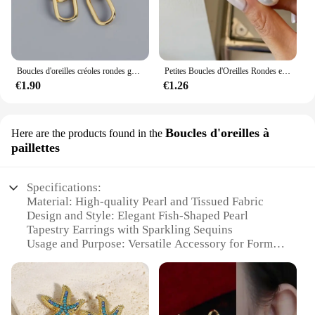
Boucles d'oreilles créoles rondes géométriques pour femmes, boucles d'oreilles pendantes rétro, conception à double boucle, bijoux punk hip hop pour filles, document en or, mode
Petites Boucles d'Oreilles Rondes en Acier Inoxydable Plaqué Or et Platine, Bijoux de Lieu 216.239., 03
€1.90
€1.26
Boucles d'oreilles à
Here are the products found in the
paillettes
Specifications:
Material: High-quality Pearl and Tissued Fabric
Design and Style: Elegant Fish-Shaped Pearl
Tapestry Earrings with Sparkling Sequins
Usage and Purpose: Versatile Accessory for Formal
or Casual Occasions
Shape and Size: Fish-Shaped with a Delicate Pearl
Embellishment
Performance and Property: Lightweight and
Comfortable to Wear