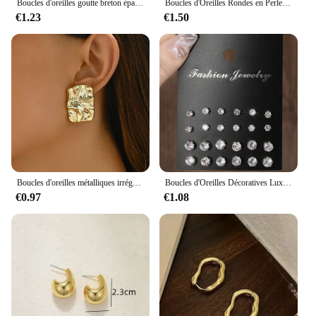
Boucles d'oreilles goutte breton épaisses vintage pour femmes, plaqué or, acier inoxydable optique, boucle d'oreille larme, bijoux de déclaration de mariage, cadeaux
Boucles d'Oreilles Rondes en Perles Dorées pour Femmes, Bijoux à la Mode, Design Irrégulier Délicat, Style Coréen, 2023
€1.23
€1.50
Boucles d'oreilles métalliques irrégulières géométriques pliables pour femmes, style minimaliste, bijoux de personnalité, cadeau de bijoux de carillon, document, 2024
Boucles d'Oreilles Décoratives Luxueuses, Simples, Brillantes et Soucieuses, Convenant aux Cadeaux, aux Fêtes et aux Couples, 12 Paires
€0.97
€1.08