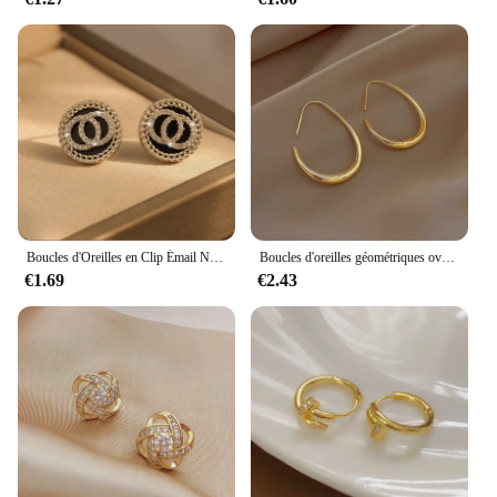
Boucles d'Oreilles en Clip Émail Noir pour Femme, Bijoux Simples et Doux, Double Rond, Style Coréen, Cadeau pour Fille, Vente en Gros
Boucles d'oreilles géométriques ovales en argent 925 pour femmes, boucles d'oreilles créoles, bijoux de fête et de mariage, design simple, eh2008, offre spéciale
€1.69
€2.43