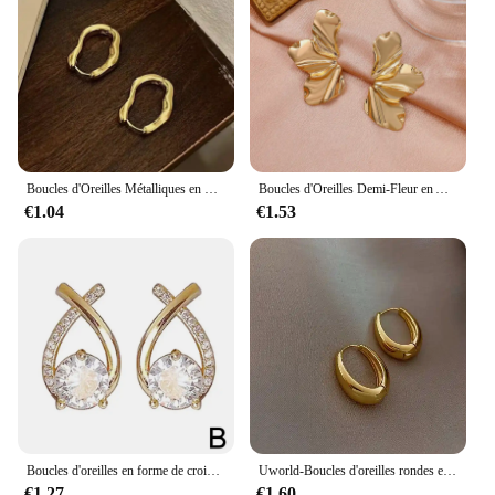
Boucles d'Oreilles Métalliques en Or pour Femmes, Style Cool Simple, Forme Géométrique Irrégulière, Bijoux de ixPersonnalisés
Boucles d'Oreilles Demi-Fleur en Acier Inoxydable pour Femme, Pétale Irrégulier, Minimaliste, Chic, Document Or, Bijoux de ix, Nouveau, 2024
€1.04
€1.53
Boucles d'oreilles en forme de croix pour femmes et filles, style coréen, bijoux élégants en cristal, boucles d'oreilles en queue de poisson, cadeaux pour dames
Uworld-Boucles d'oreilles rondes en acier inoxydable plaqué or 18 carats pour femme, hypoallergénique, vintage, premium, fête
€1.27
€1.60