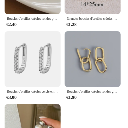
Boucles d'oreilles créoles rondes pour femmes, plaqué argent 925, bijoux de cheminée minimalistes, accessoires brillants, eh2031
Grandes boucles d'oreilles créoles épaisses pour femmes et filles, gouttes extra larges, légères, hypoallergéniques, plaquées or
€2.40
€1.28
Boucles d'oreilles créoles cercle en cristal pour femme, argent regardé 925, haute qualité, mode, cadeau de fête de mariage, rue, bijoux polyvalents
Boucles d'oreilles créoles rondes géométriques pour femmes, boucles d'oreilles pendantes rétro, conception à double boucle, bijoux punk hip hop pour filles, document en or, mode
€3.00
€1.90