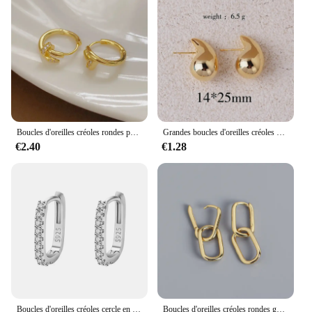
Boucles d'oreilles créoles rondes pour femmes, plaqué argent 925, bijoux de cheminée minimalistes, accessoires brillants, eh2031
Grandes boucles d'oreilles créoles épaisses pour femmes et filles, gouttes extra larges, légères, hypoallergéniques, plaquées or
€2.40
€1.28
Boucles d'oreilles créoles cercle en cristal pour femme, argent regardé 925, haute qualité, mode, cadeau de fête de mariage, rue, bijoux polyvalents
Boucles d'oreilles créoles rondes géométriques pour femmes, boucles d'oreilles pendantes rétro, conception à double boucle, bijoux punk hip hop pour filles, document en or, mode