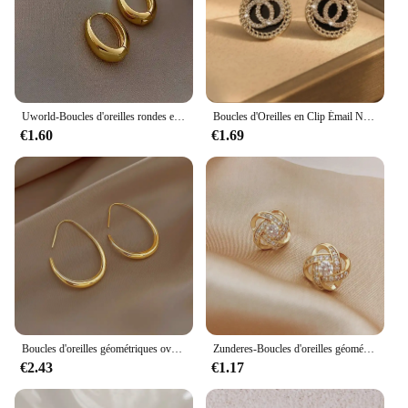
Uworld-Boucles d'oreilles rondes en acier inoxydable plaqué or 18 carats pour femme, hypoallergénique, vintage, premium, fête
Boucles d'Oreilles en Clip Émail Noir pour Femme, Bijoux Simples et Doux, Double Rond, Style Coréen, Cadeau pour Fille, Vente en Gros
€1.60
€1.69
Boucles d'oreilles géométriques ovales en argent 925 pour femmes, boucles d'oreilles créoles, bijoux de fête et de mariage, design simple, eh2008, offre spéciale
Zunderes-Boucles d'oreilles géométriques creuses croisées simples pour femmes, bijoux d'oreille exquis, cadeaux de fête de mariage, luxe abordable
€2.43
€1.17