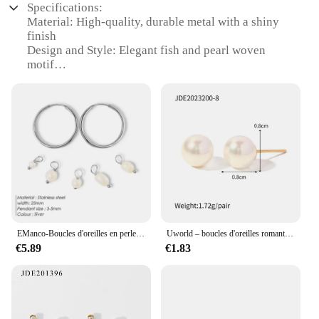
Specifications:
Material: High-quality, durable metal with a shiny
finish
Design and Style: Elegant fish and pearl woven
motif
Usage and Purpose: Versatile accessory for various
occasions
Shape or Size: Delicate, dangling fish and pearl
charms
Performance and Property: Lightweight for
comfortable wear
Parts and Accessories: Includes matching sets for a
coordinated look
Features:
|Boucle D Oreille Poisson Perle Tissée|
EManco-Boucles d'oreilles en perles d'eau douce pour femme, bijoux irréguliers en acier inoxydable, cadeau de fête bricolage, mode, 5 pièces
Uworld – boucles d'oreilles romantiques pour femmes, en acier inoxydable, avec nacre ronde, Suki, perle de culture
€5.89
€1.83
**Elegant Craftsmanship**
The boucle d'oreille poisson perle tissée is a
testament to the art of jewelry making. Each earring
is meticulously crafted with a fish and pearl motif,
woven together to create a unique and eye-catching