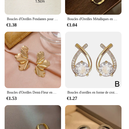
Boucles d'Oreilles Pendantes pour Femme, Vintage, Chunky avant, Document localité, Acier Inoxydable, Optique, Boucle d'Oreille en Forme de Larme, Déclaration, Bijoux de Mariage, Cadeau
Boucles d'Oreilles Métalliques en Or pour Femmes, Style Cool Simple, Forme Géométrique Irrégulière, Bijoux de ixPersonnalisés
€1.38
€1.04
Boucles d'Oreilles Demi-Fleur en Acier Inoxydable pour Femme, Pétale Irrégulier, Minimaliste, Chic, Document Or, Bijoux de ix, Nouveau, 2024
Boucles d'oreilles en forme de croix pour femmes et filles, style coréen, bijoux élégants en cristal, boucles d'oreilles en queue de poisson, cadeaux pour dames
€1.53
€1.27