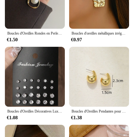
Boucles d'Oreilles Rondes en Perles Dorées pour Femmes, Bijoux à la Mode, Design Irrégulier Délicat, Style Coréen, 2023
Boucles d'oreilles métalliques irrégulières géométriques pliables pour femmes, style minimaliste, bijoux de personnalité, cadeau de bijoux de carillon, document, 2024
€1.50
€0.97
Boucles d'Oreilles Décoratives Luxueuses, Simples, Brillantes et Soucieuses, Convenant aux Cadeaux, aux Fêtes et aux Couples, 12 Paires
Boucles d'Oreilles Pendantes pour Femme, Vintage, Chunky avant, Document localité, Acier Inoxydable, Optique, Boucle d'Oreille en Forme de Larme, Déclaration, Bijoux de Mariage, Cadeau
€1.08
€1.38