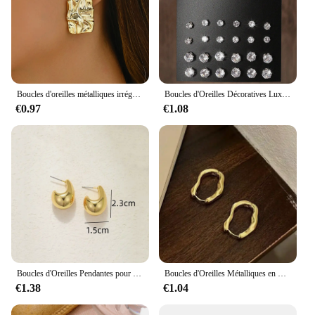
enjoy their beauty without any discomfort. Whether
you're looking to buy for personal use or as a gift,
these earrings are a smart investment that will
continue to delight for years to come.
Boucles d'oreilles métalliques irrégulières géométriques pliables pour femmes, style minimaliste, bijoux de personnalité, cadeau de bijoux de carillon, document, 2024
Boucles d'Oreilles Décoratives Luxueuses, Simples, Brillantes et Soucieuses, Convenant aux Cadeaux, aux Fêtes et aux Couples, 12 Paires
€0.97
€1.08
Boucles d'Oreilles Pendantes pour Femme, Vintage, Chunky avant, Document localité, Acier Inoxydable, Optique, Boucle d'Oreille en Forme de Larme, Déclaration, Bijoux de Mariage, Cadeau
Boucles d'Oreilles Métalliques en Or pour Femmes, Style Cool Simple, Forme Géométrique Irrégulière, Bijoux de ixPersonnalisés
€1.38
€1.04