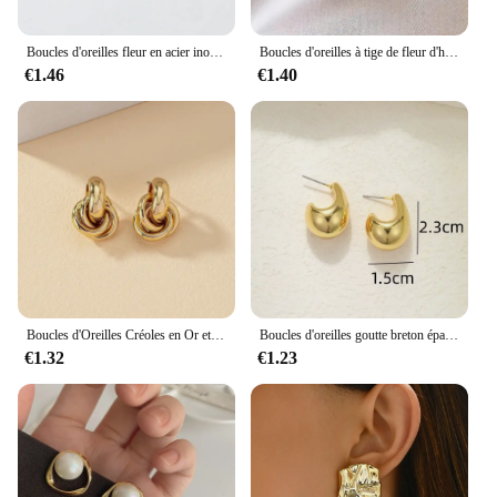
Boucles d'oreilles fleur en acier inoxydable pour femmes, carnaval de voyage en plein air, cadeaux de festival, mode, 2 pièces
Boucles d'oreilles à tige de fleur d'hibiscus pour femmes et filles, glaçure goutte, Ins français, mode vintage, mariage coréen, cadeaux de bijoux romantiques, 2024
€1.46
€1.40
Boucles d'Oreilles Créoles en Or et Argent pour Femme, Bijoux à Nministériels d, Plaqué Brcorporelle, à la Mode, en Forme de Carillon, Torsadé, Mignon, 03/Wear
Boucles d'oreilles goutte breton épaisses vintage pour femmes, plaqué or, acier inoxydable optique, boucle d'oreille larme, bijoux de déclaration de mariage, cadeaux
€1.32
€1.23