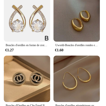
Boucles d'oreilles en forme de croix pour femmes et filles, style coréen, bijoux élégants en cristal, boucles d'oreilles en queue de poisson, cadeaux pour dames
Uworld-Boucles d'oreilles rondes en acier inoxydable plaqué or 18 carats pour femme, hypoallergénique, vintage, premium, fête
€1.27
€1.60
Boucles d'Oreilles en Clip Émail Noir pour Femme, Bijoux Simples et Doux, Double Rond, Style Coréen, Cadeau pour Fille, Vente en Gros
Boucles d'oreilles géométriques ovales en argent 925 pour femmes, boucles d'oreilles créoles, bijoux de fête et de mariage, design simple, eh2008, offre spéciale