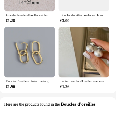
Grandes boucles d'oreilles créoles épaisses pour femmes et filles, gouttes extra larges, légères, hypoallergéniques, plaquées or
Boucles d'oreilles créoles cercle en cristal pour femme, argent regardé 925, haute qualité, mode, cadeau de fête de mariage, rue, bijoux polyvalents
€1.28
€3.00
Boucles d'oreilles créoles rondes géométriques pour femmes, boucles d'oreilles pendantes rétro, conception à double boucle, bijoux punk hip hop pour filles, document en or, mode
Petites Boucles d'Oreilles Rondes en Acier Inoxydable Plaqué Or et Platine, Bijoux de Lieu 216.239., 03
€1.90
€1.26
Boucles d'oreilles
Here are the products found in the