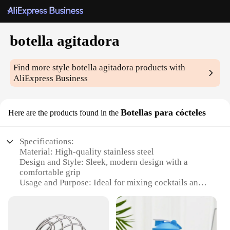
botella agitadora
Find more style
botella agitadora
products with
AliExpress Business
Botellas para cócteles
Here are the products found in the
Specifications:
Material: High-quality stainless steel
Design and Style: Sleek, modern design with a
comfortable grip
Usage and Purpose: Ideal for mixing cocktails and
other beverages
Performance and Property: Durable and efficient,
ensuring a smooth shake every time
Parts and Accessories: Comes with a built-in