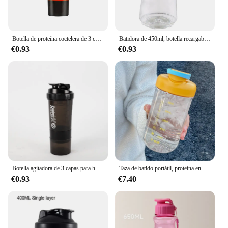
Botella de proteína coctelera de 3 capas, taza para agitar polvo, botella de agua, taza mezcladora de plástico, botella para ejercicio de culturismo
Batidora de 450ml, botella recargable, exprimidor de Mechiine, coctelera, mezclador de vino a prueba de fugas, tazas de bebidas, herramientas para bares y fiestas
€0.93
€0.93
Botella agitadora de 3 capas para hacer ejercicio, vaso mezclador de plástico para proteínas, para hacer ejercicio y musculación, capacidad de 500ML
Taza de batido portátil, proteína en polvo, Fitness, taza deportiva para hombres, alto valor de Color, taza roja de red, taza mezcladora, botellas agitadoras
€0.93
€7.40