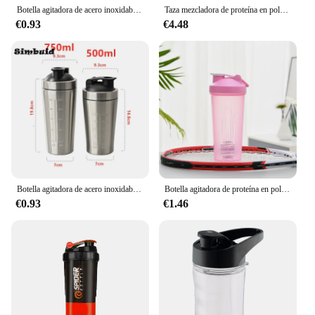
Botella agitadora de acero inoxidable, taza agitadora de proteína en polvo portátil, taza deportiva a prueba de fugas, taza de batidos de suero de leche para Fitness al aire libre con escala
Taza mezcladora de proteína en polvo para batido de leche portátil clásica, botella para beber para Fitness, botellas para batido de gimnasio, botella de agua deportiva a prueba de fugas
€0.93
€4.48
Botella agitadora de acero inoxidable con bola de acero y escala, batidos de suero de leche, a prueba de fugas, 500ML/750ML
Botella agitadora de proteína en polvo portátil de 600ml, botella de agua a prueba de fugas para gimnasio, entrenamiento físico, coctelera deportiva, taza mezcladora con escala
€0.93
€1.46