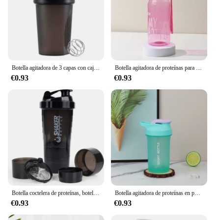
Botella agitadora de 3 capas con caja de medicina, mezclador de proteínas, 550ml deportiva de taza de agua, plástico escalonado
Botella agitadora de proteínas para mujeres y hombres, taza de café, taza deportiva de Fitness, taza de viaje, taza mezcladora de alto valor de Color, regalo para niñas
€0.93
€0.93
Botella coctelera de proteínas, botella a prueba de fugas para mezclas de proteínas, taza coctelera giratoria de 3 capas, botella coctelera deportiva para proteína en polvo
Botella agitadora de proteínas en polvo portátil, botella de agua a prueba de fugas para gimnasio, entrenamiento de Fitness al aire libre, taza mezcladora deportiva con escala, 300ml
€0.93
€0.93