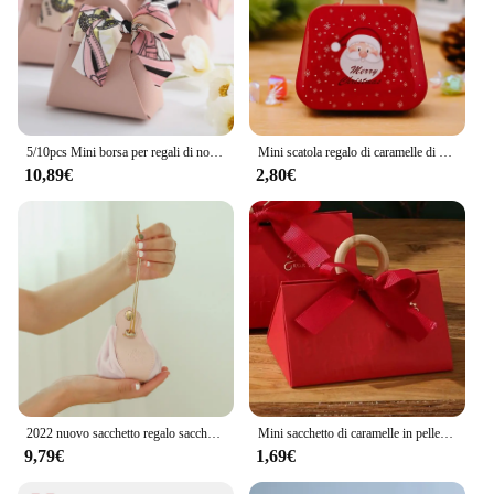
5/10pcs Mini borsa per regali di nozze in pelle all'ingrosso per souvenir per gli ospiti distribuzioni per feste sacchetti sacchetto di caramelle confezione regalo bomboniera
Mini scatola regalo di caramelle di natale quadrata in metallo borsa in pelle scatola di caramelle di natale borsa di natale scatola regalo aperta e chiusa
10,89€
2,80€
2022 nuovo sacchetto regalo sacchetto regalo in pelle di flanella imballaggio sacchetto per imballaggio di caramelle con coulisse regalo di nozze festa di compleanno decorazione
Mini sacchetto di caramelle in pelle tenuto in mano Halloween Christmas Birthday Party Wedding confezione regalo di san valentino per cioccolato
9,79€
1,69€