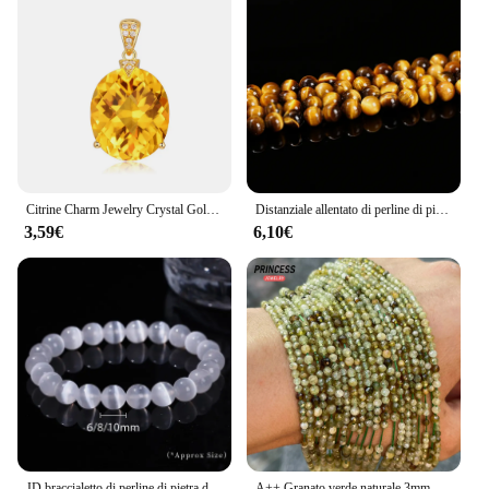
Citrine Charm Jewelry Crystal Gold Color Chain collana con ciondolo in pietra preziosa gioielli da sposa per regalo per ragazze da donna
Distanziale allentato di perline di pietra occhio di tigre giallo naturale all'ingrosso 4 6 8 10 12mm per gioielli che fanno accessori per bracciali collana fai da te
3,59€
6,10€
JD braccialetto di perline di pietra di Selenite bianca naturale donna uomo 100% vera pietra rotonda di gesso 6 8 braccialetti elasticizzati da 10mm regalo di Yoga minerale
A++ Granato verde naturale 3mm 3,5mm Perline sfaccettate Perline di pietre preziose sciolte per la creazione di gioielli Bracciale Accessori fai da te all'ingrosso