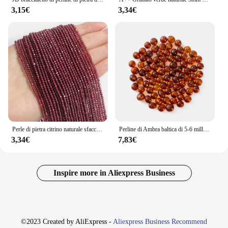
3,15€
3,34€
Perle di pietra citrino naturale sfaccettate 2mm 3mm 4mm perline di forma rotonda per gioielli che fanno accessori per perline braccialetto fai da te
Perline di Ambra baltica di 5-6 millimetri di Larghezza Fori Pre-Forati per la Tesatura Dei Monili-Bulk Forniture FAI DA TE per fare Dentizione Collana
3,34€
7,83€
Inspire more in Aliexpress Business
©2023 Created by AliExpress -
Aliexpress Business Recommend