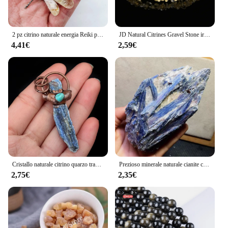
2 pz citrino naturale energia Reiki pietra libellula intaglio decorazione cristallo quarzo guarigione pietra preziosa di alta qualità per il regalo
JD Natural Citrines Gravel Stone irugualr Chip Chakra bracciale donna Fashion Jewelry Reiki Healing regali di compleanno regolabili
4,41€
2,59€
Cristallo naturale citrino quarzo trasparente acquamarina grezzo grezzo rame antico ciondolo Vintage collana fai da te braccialetto orecchino gioielli
Prezioso minerale naturale cianite cristallo campione pietra pietra preziosa grezza Chip per Reiki guarigione Calcite blu raccogliere gioielli 1 pz
2,75€
2,35€