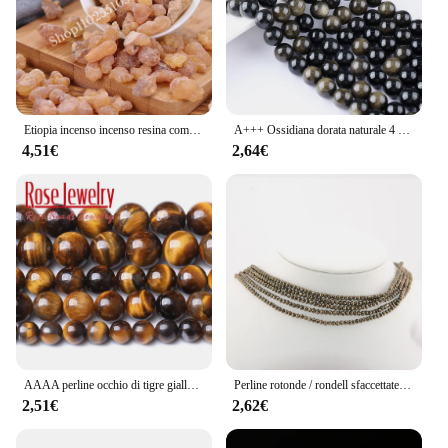
Etiopia incenso incenso resina commestibile grado fragranza incenso Frankinsense medicina aromaterapia pulita
A+++ Ossidiana dorata naturale 4 6 8 10 12mm Perline di pietre preziose sciolte per la creazione di gioielli Collana braccialetto Accessori fai da te all'ingrosso
4,51€
2,64€
AAAA perline occhio di tigre giallo naturale perline distanziate allentate rotonde per gioielli che fanno accessori braccialetto fai da te 4/6/8/10/12mm 15 ''pollici
Perline rotonde / rondell sfaccettate in pirite naturale 2mm,3mm,4mm,1x2mm,2x3mm, per la creazione di gioielli, braccialetti, collane, perline fai da te all'ingrosso
2,51€
2,62€