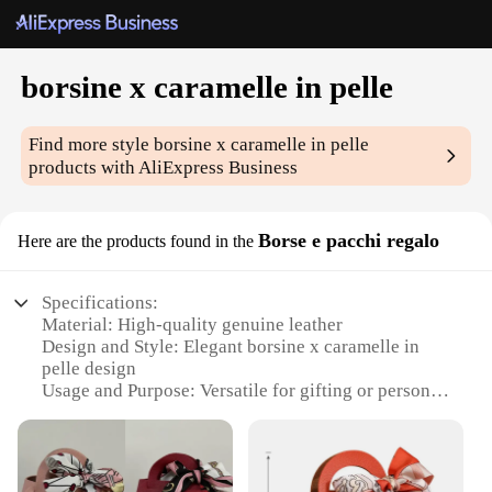
borsine x caramelle in pelle
Find more style
borsine x caramelle in pelle
products with AliExpress Business
Borse e pacchi regalo
Here are the products found in the
Specifications:
Material: High-quality genuine leather
Design and Style: Elegant borsine x caramelle in
pelle design
Usage and Purpose: Versatile for gifting or personal
use
Performance and Property: Durable and stylish
Shape or Size or Weight or Quantity: Variety of
sizes and colors available