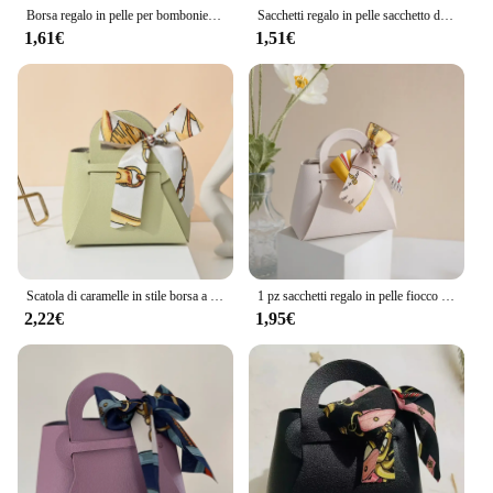
Borsa regalo in pelle per bomboniere Scatola di caramelle Papillon personalizzato Eid Mubarak Sacchetti portatili per imballaggio di gioielli per caramelle all'ingrosso
Sacchetti regalo in pelle sacchetto di imballaggio con nastro a fiocco sacchetti di distribuzione di bomboniere Eid Mubarak scatola di imballaggio per caramelle Mini borsa
1,61€
1,51€
Scatola di caramelle in stile borsa a nastro scatole di caramelle per matrimoni Creative europee borsa di caramelle portatile in pelle Ins confezione regalo posteriore di caramelle
1 pz sacchetti regalo in pelle fiocco nastro sacchetto di imballaggio bomboniere sacchetti Eid Mubarak scatola di imballaggio caramelle Mini borsa
2,22€
1,95€