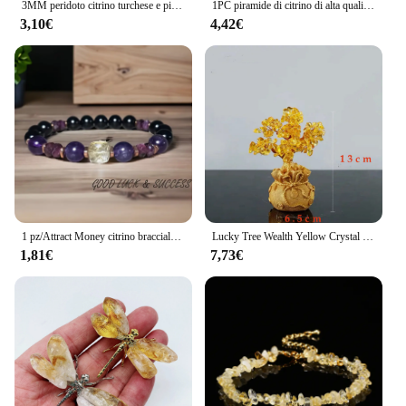
3MM peridoto citrino turchese e pietra di luna braccialetto in pietra naturale adatto per uomini e donne indossare ogni giorno gioielli regalo di festa
1PC piramide di citrino di alta qualità piramide di cristallo naturale, decorazione di cristallo naturale, regalo di compleanno, regalo delle donne, regalo della fidanzata.
3,10€
4,42€
1 pz/Attract Money citrino braccialetto di protezione dall'embossio granato nero tormalina ametista braccialetto di successo guarigione sollievo dallo Stress
Lucky Tree Wealth Yellow Crystal Natural Money Ornaments Bonsai Style Luck Feng Shui Craft Citrine Tree per portare ricchezza True
1,81€
7,73€