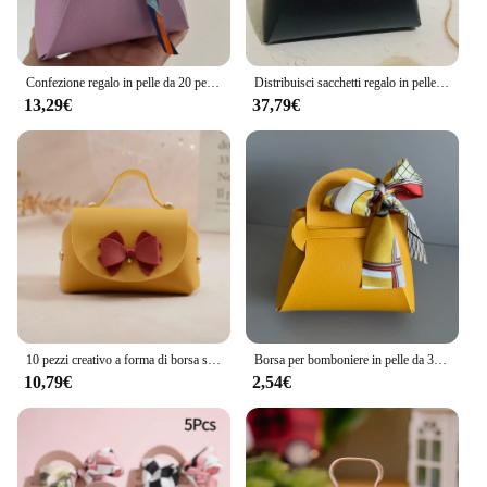
Confezione regalo in pelle da 20 pezzi/40 pezzi all'ingrosso Eid Holiday Wedding Baby Shower Candy Mini Gift Bag business sacchetti di imballaggio regalo
Distribuisci sacchetti regalo in pelle Borsa per bomboniere per ospiti Mini borsa con nastro Grande scatola per imballaggio di caramelle Decorazioni per feste16X7X17
13,29€
37,79€
10 pezzi creativo a forma di borsa scatola di caramelle di nozze sacchetto di imballaggio regalo forniture per feste di matrimonio scatola di caramelle in pelle portatile regalo compagno
Borsa per bomboniere in pelle da 3 pezzi con sciarpa per la decorazione della festa nuziale Baby Shower Ramadan Eid Un regalo per l'imballaggio del mio amico
10,79€
2,54€