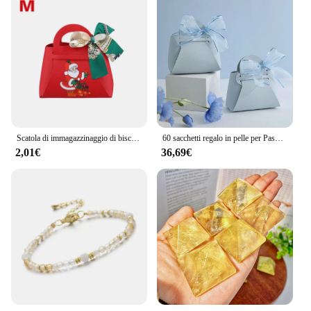
Scatola di immagazzinaggio di biscotti di caramelle di natale stampata di babbo natale in pelle PU custodia di Bowknot borsa di imballaggio regalo verde rosso per la festa di capodanno
60 sacchetti regalo in pelle per Pasqua Eid Scatola per bomboniere per ospiti di nozze Mini borsa con scatola per imballaggio a nastro Distribuzioni Regali per feste
2,01€
36,69€