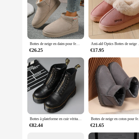
Bottes de neige en daim pour femmes, chaussures plates, chaudes, confortables, décontractées, marche, non ald, tendance, hiver, nouveau, offre spéciale, 2024
Anti-ald Optics Bottes de neige en peluche pour fem
€26.25
€17.95
Bottes à plateforme en cuir véritable pour hommes et femmes, chaussures de moto, fermeture éclair avant, l'offre elles optiques, mode punk sexy, bottes d'hiver, 35-46
Bottes de neige en coton pour fem
€82.44
€21.65