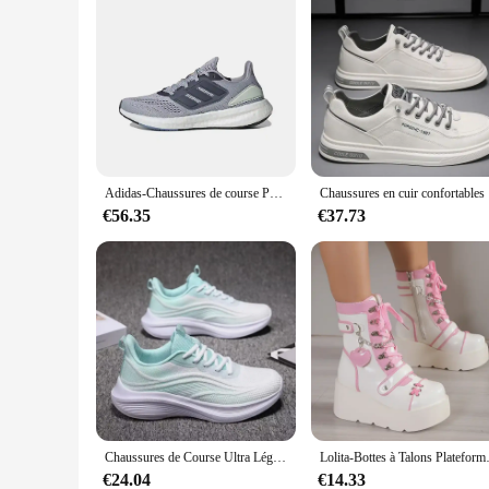
Adidas-Chaussures de course PUREBOOST 22, pour homme et femme
Chaussures en c
€56.35
€37.73
Chaussures de Course Ultra Légères en Maille pour Femme, Baskets de dehors Décontractées, Respirantes, à Semelle Souple, Nouvelle Collection Printemps 2025
Lolita-Bottes à Talons Plateforme
€24.04
€14.33