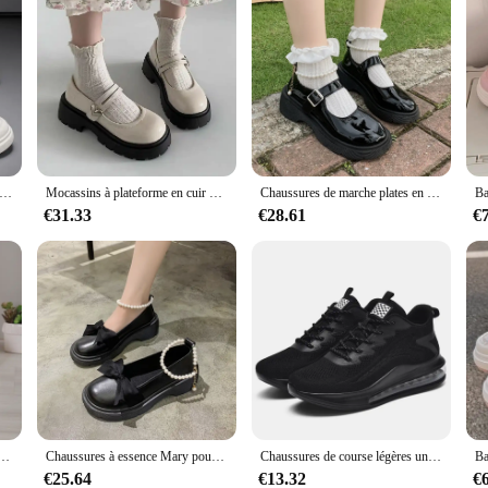
uir confortables pour hommes, baskets à la mode pour la conduite, la marche, le bureau, les appartements de skate, les chaussures coordonnantes pour jeunes, l'automne
Mocassins à plateforme en cuir noir pour femmes, chaussures plates, mocassins à enfiler, chaussures bateau, Oxfords décontractés, créateur de mode, automne, nouveau
Chaussures de marche plates en cuir perlé Mary Essence pour femmes, chaussures confortables et élégantes, noir, luxe, mode printemps et automne
€31.33
€28.61
€
 pour Femme, Chaussons Mi-mollet, Gothique, Rose, Kawaii, JOJK, Cosplay, Style Japonais, Hiver, 2024
Chaussures à essence Mary pour femmes, nœud de perle, chaussure unique, talon épais, petites chaussures en cuir, mode printemps et été, 2024 nouveau
Chaussures de course légères unisexes canisées pour hommes, baskets respirantes, chaussures de tennis décontractées, mode
€25.64
€13.32
€