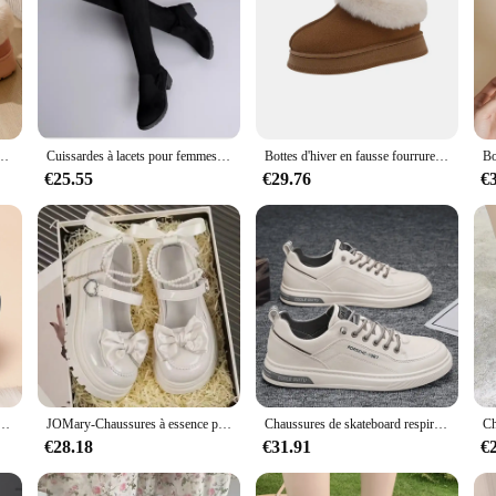
mes, Faux daim, Plateforme, Fourrure, Slip On, Coton chaud, Rembourré, Chaussures pour femmes, Hiver, 45
Cuissardes à lacets pour femmes, bottes rondes en daim, chaussures à talons hauts épais, mode chaude, noir, confort, hiver, nouveau, 2024
Bottes d'hiver en fausse fourrure pour femmes, bottes de neige en peluche coordonnantes, chaussures en coton chaud astronomique optique, bottes à plateforme
€25.55
€29.76
€
mes, chaussures épaisses, chaudes, plates, courtes, non ald, plus polaire, hiver, nouveau, 2023, 100
JOMary-Chaussures à essence pour femmes, mocassins Lolita polyvalents, sandales d'extérieur, perle Kawaii, chaussures décontractées, mode, nouveau
Chaussures de skateboard respirantes en cuir blanc pour hommes, chaussures décontractées pour hommes, chaussures plates à enfiler, mode, conduite, marche, tennis
€28.18
€31.91
€