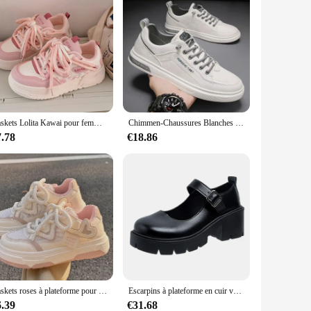
Baskets Lolita Kawai pour femmes, chaussures de sport décontractées de style collège pour filles, baskets mignonnes roses et jaunes, chaussures de tennis coréennes à lacets, Y2k
Chimmen-Chaussures Blanches de dehors pour Homme, Polyvalentes, Résistantes à l'Usure, Plates, Respirantes, Décontractées, Nouvelle Collection Automne 2023
7.78
€18.86
Baskets roses à plateforme pour femmes, chaussures de sport pour femmes, Harajuku Kawaii, chaussures de sport confortables décontractées pour dames
Escarpins à plateforme en cuir verni de style japonais pour femmes, chaussures Mary Essence pour femmes, escarpins optiques punk, chaussures Lolita noires, construction de rinçage
6.39
€31.68