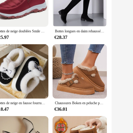
is not only aesthetically pleasing but also built to
scapes or attending formal events. The boots' versatile design
soft materials, ensuring your feet are cushioned and cozy
Bottes de neige doublées Smile pour femmes, bottes courtes thermiques d'extérieur, bottes de rinçage à enfiler imperméables, chaudes pour l'hiver
Bottes longues en daim rehaussées pour femmes, botte haute à fond élastique, chaussures Knight, mode, automne, hiver, nouveau, 2024
on to any outfit. Whether you're looking to elevate your
25.97
€28.37
. Their versatility makes them suitable for a wide range of
 or yourself. With their timeless design and practical
Bottes de neige en fausse fourrure pour femme, oreille de lapin, semelle optique, chaussures en coton, coordonnantes, peluche, chaudes, bottes de rinçage, mignonnes, hiver, 2024
Chaussures Boken en peluche pour femmes, chaussures haricot rétro, coton, semelle plate, pantoufles, bottes à plateforme, luxe, mode, hiver, nouveau
18.47
€36.01