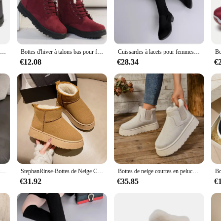
 of elegance and durability. The exquisite craftsmanship ensures that each pair 
s stability and safety, making them a practical choice for navigating urban land
om day to night with a simple outfit change.
oots femme are designed with your comfort in mind. The interior is lined with 
Bottes de neige imperméables pour femmes, chaussures confortables, fermeture éclair, fourrure douce, hiver
Bottes d'hiver à talons bas pour femmes, chaussures chaudes avec fourrure, bottes de neige pour femmes, bottes de rinçage, chaussures pour femmes
Cuissardes à lacets pour femmes, bottes rondes en daim, chaussures à talons hauts épais, mode chaude, noir, confort, hiver, nouveau, 2024
 subtle details that add a touch of sophistication, making them a stylish additi
 these boots femme are the perfect choice.
€12.08
€28.34
€
ing to stock up on quality footwear, these boots femme are an excellent choice
ity in various sizes ensures that you can find the perfect fit for your customers
but a reliable choice for any occasion.
Optique peluche plate-forme bottes de neige pour femmes, hiver garder au chaud, fourrure, coton, chaussures, faux daim, sans lacet, rinçage, bottes rembourrées
StephanRinse-Bottes de Neige Courtes en Peluche pour Femme, Chaussures Décontractées, en Daim et Fourrure, Plate-Forme Plate, de Luxe, Nouvelle Collection Hiver
Bottes de neige courtes en peluche pour femmes, chaussures décontractées, fourrure de daim, bottes StephanRinse, plate-forme plate, chaudes, dames, hiver, nouveau, 2024
€31.92
€35.85
€