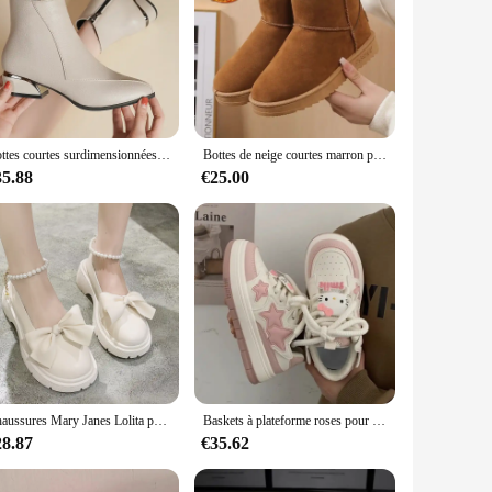
Bottes courtes surdimensionnées à talons épais de style britannique pour femmes, mode, printemps, automne, hiver, nouveau, 2024
Bottes de neige courtes marron pour femmes, chaussures à plateforme, taille de poussée, bottes de rinçage, imperméables et chaudes, nouvelle mode, hiver
35.88
€25.00
Chaussures Mary Janes Lolita pour femmes, chaussures à plateforme optique, escarpins de fête, sandales JOMujer à nœud, mode Oxford, été, nouveau, 2022
Baskets à plateforme roses pour femmes, chaussures coréennes Kawaii, chaussures de tennis décontractées, chaussures plates pour femmes, vintage, collégien, printemps, été, nouveau
28.87
€35.62