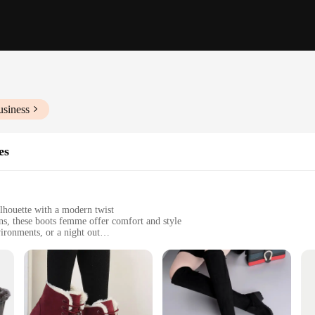
usiness
es
silhouette with a modern twist
ns, these boots femme offer comfort and style
vironments, or a night out
izes to fit a variety of foot shapes and sizes
ip sole for stability and safety