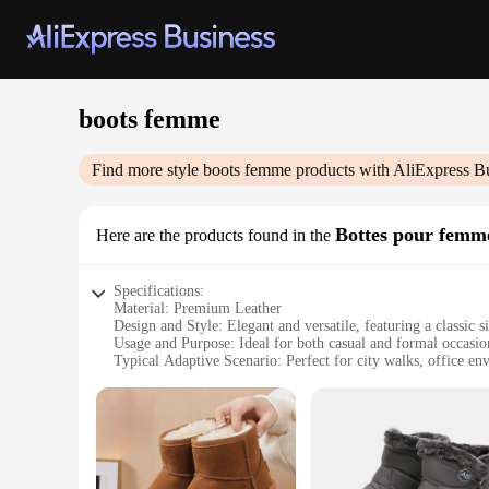
boots femme
Find more style
boots femme
products with AliExpress B
Bottes pour femm
Here are the products found in the
Specifications:
Material: Premium Leather
Design and Style: Elegant and versatile, featuring a classic 
Usage and Purpose: Ideal for both casual and formal occasio
Typical Adaptive Scenario: Perfect for city walks, office en
Shape or Size or Weight or Quantity: Available in a range of s
Performance and Property: Durable construction with a non-sl
Features:
|Wholesale|Vendors|
**Elegant Craftsmanship and Durability**