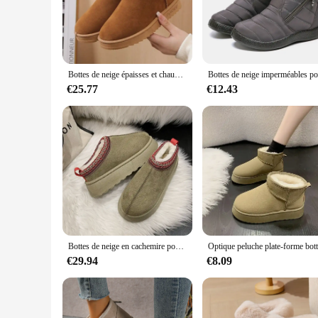
Crafted from premium leather, these boots femme offer a blend
withstand the rigors of daily wear. The non-slip sole provide
makes them a staple in any wardrobe, easily transitioning fr
**Comfort Meets Style**
Understanding the importance of comfort in fashion, these b
Bottes de neige épaisses et chaudes pour femmes, chaussures en coton, plates, courtes, non ald, sourire plus, hiver, nouveau, 2024
throughout the day. The classic silhouette is modernized with
casual look or add a touch of elegance to your office attire,
€25.77
€12.43
**Versatility for Every Occasion**
Whether you're a fashion-forward individual or a vendor look
scenarios, from casual outings to formal events. The availabil
features, these boots femme are not just a fashion statement 
Bottes de neige en cachemire pour femme, l'offre elles optiques chaudes, chaussures en coton demi-pantoufle sans talon recouvert de cheveux, hiver 2023, nouveau
€29.94
€8.09