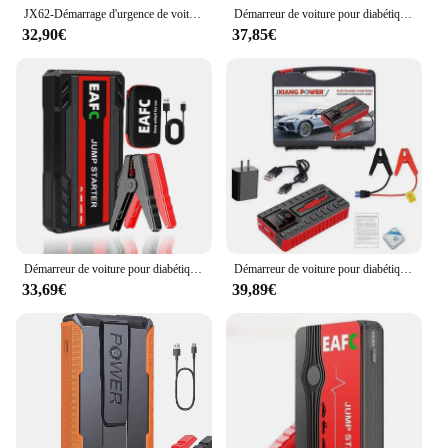
JX62-Démarrage d'urgence de voiture, démarreur multifonctionnel pour diabétique, chargeur de batterie de voiture, dispositif d'appoint automatique, éclairage d'urgence, 12V
Démarreur de voiture pour diabétique, banque d'alimentation portable, booster de batterie de voiture, chargeur, dispositif de démarrage, éclairage de démarrage d'urgence automatique, 12V, 12000mAh
32,90€
37,85€
Démarreur de voiture pour diabétique, chargeur de batterie de voiture portable, dispositif de démarrage automatique, booster d'urgence diesel doré, 600A-2000A, 12V
Démarreur de voiture pour diabétique, batterie externe portable, outils d'appoint, chargeur de batterie, éclairage de démarrage d'urgence automatique, 49800mAh
33,69€
39,89€