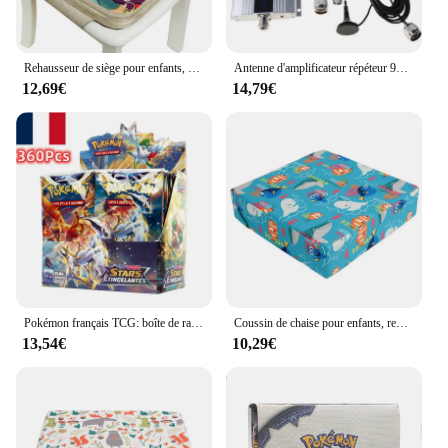
Rehausseur de siège pour enfants, coussin de salle à manger pour bébés, chaise haute réglable et amovible
Antenne d'amplificateur répéteur 900Mhz GSM 2G 3G Anti-éclairage
12,69€
14,79€
Pokémon français TCG: boîte de rappel de flammes d'obsidienne écarlate et de verre, cartes Pokémon, 36 paquets, 360 pièces
Coussin de chaise pour enfants, rehausseur de chaise haute, P31B
13,54€
10,29€