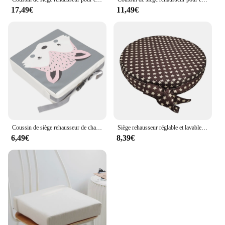
17,49€
11,49€
Coussin de siège rehausseur de chaise réglable pour tout-petit, éponge croissante, coton et lin, coussin de salle à manger non ald à insertion élevée pour enfant
Siège rehausseur réglable et lavable pour bébé, coussins de chaise de salle à manger pour tout-petit, coussin d'appoint de voyage pour enfant et bébé
6,49€
8,39€