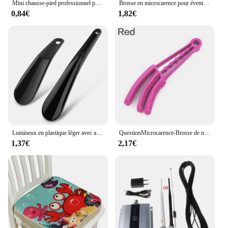
Mini chausse-pied professionnel portable pour enfants, en plastique durable, en forme de cuillère, lève-chaussure flexible, assistant proxy, 16cm
Brosse en microcarence pour évent de climatiseur de voiture, nettoyeur de persienne ennemi, plumeau de nettoyage, obturateur d'ombre de fenêtre, livres, 1 pièce
0,84€
1,82€
Lumineux en plastique léger avec aide au chausse-pied de voyage, accessoires d'aide aux enfants, hommes, femmes, 6.29 en effet, 7.87
QuestionMicrocarence-Brosse de nettoyage de lame de store vénitien, plumeau de climatiseur de voiture, brosse de nettoyage de sortie d'aération
1,37€
2,17€