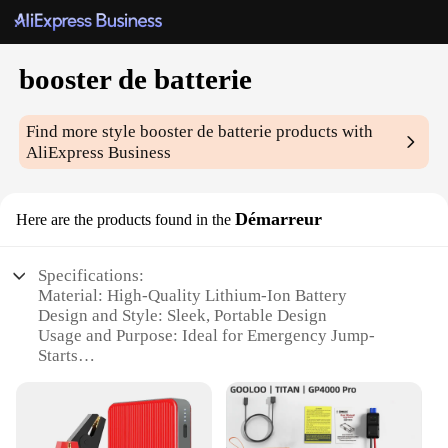
booster de batterie
Find more style
booster de batterie
products with
AliExpress Business
Démarreur
Here are the products found in the
Specifications:
Material: High-Quality Lithium-Ion Battery
Design and Style: Sleek, Portable Design
Usage and Purpose: Ideal for Emergency Jump-
Starts
Performance and Property: Delivers up to 20 Jump-
Starts on a Single Charge
Shape or Size or Weight or Quantity: Compact and
Lightweight for Easy Storage