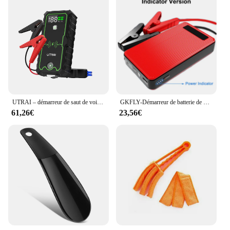
UTRAI – démarreur de saut de voiture, chargeur Portable, dispositif de démarrage automatique 12V, batterie d'urgence de voiture, 2500a
GKFLY-Démarreur de batterie de voiture pour diabétique, booster de batterie portable, chargeur 12V, dispositif de démarrage d'urgence, 8000mAh
61,26€
23,56€