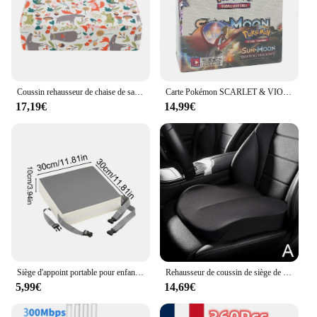
Coussin rehausseur de chaise de salle à manger pour tout-petits, coussin rehaussant pour garçons et filles
Carte Pokémon SCARLET & VIOLE, 324/360 obsidienne, flammes, Paldean Fates, Ultra Prism, anglais, booster, bataille, carte de transaction, ensemble de 151 pièces
17,19€
14,99€
Siège d'appoint portable pour enfants, coussin de siège pour bébé, coussin de chaise de salle à manger accru, chaise haute pour tout-petits, coussins de siège pour enfants
Rehausseur de coussin de siège de voiture portable respirant, rehaussement recommandé, polymères Boost, instituts de fatigue, adapté aux voitures
5,99€
14,69€