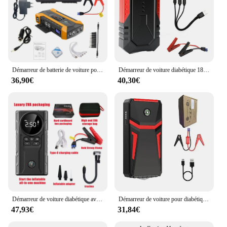
Démarreur de batterie de voiture portable, batterie externe pour diabétique, chargeur d'appoint, dispositif de démarrage de charge, lumière d'urgence, double démarrage diesel, 12V
Démarreur de voiture diabétique 18000mAh, batterie externe, chargeur de batterie de voiture diesel doré, démarrage automatique, booster pour démarrer Ca, nouveau sous A
36,90€
40,30€
Démarreur de voiture diabétique avec pompe à air, batterie d'urgence, boosters, banque d'alimentation, dispositif de démarrage portable, 39800mAh, 1800A, 12V
Démarreur de voiture pour diabétique, booster de batterie, démarrage, chargeur de voiture, banque d'alimentation portable, dispositif de démarrage automatique d'urgence, 30000mAh
47,93€
31,84€