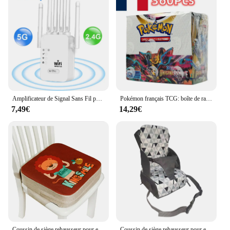
Amplificateur de Signal Sans Fil pour la Maison, Répéteur de Bande, 1200Mbps, 2.4G, 5G, pour Touriste, Routeur, Longue Portée
Pokémon français TCG: boîte de rappel en verre écarlate, carte Pokémon, 36 paquets, 360 pièces
7,49€
14,29€
Coussin de siège rehausseur pour enfants, coussin de chaise augmenté, antidérapant, imperméable, coussin de salle à manger pour bébé, coussin de chaise réglable, ensemble de 2 pièces
Coussin de siège rehausseur pour enfants, coussin de chaise augmenté, antidérapant, imperméable, coussin de salle à manger pour bébé, coussin de chaise réglable