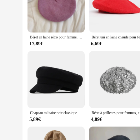
for outdoor activities or long days on your feet. The wool bl
looking to stock up on wholesale items or an individual looki
Béret en laine rétro pour femme, bavoir à grosse tête, chapeau de peintre noir, casquette bourgeon, automne et hiver
17,89€
6,69€
Chapeau militaire noir classique pour femme, casquette en feutre, béret en laine pour femme, haute qualité, printemps, automne, hiver
Béret à paillettes 
5,89€
4,89€