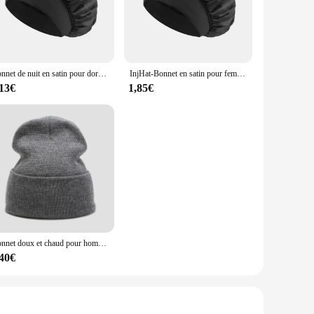
 doesn't add bulk, making it ideal for those who prefer a
ur head stays cozy without sacrificing style.
Bonnet de nuit en satin pour dormir, chapeau pour cheveux, injYM01
InjHat-Bonnet en satin pour femme, pour dormir la nuit, pour dormir
s suitable for a range of scenarios. It's perfect for wholesale
variety of events, from casual outings to more formal
,13€
1,85€
Bonnet doux et chaud pour hommes et femmes, bonnets au crochet, casquette noire, document solide, mâle commandé avec tout, nouveau, hiver, automne, vente en gros
,40€