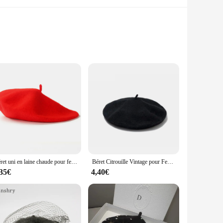
not only soft to the touch but also designed to withstand the
chic event or looking to add a touch of French flair to your
Béret uni en laine chaude pour femmes et filles, bonnet vintage, casquettes décontractées, noir et rouge, mode artiste, hiver, 138
Béret Citrouille Vintage pour Femme, Casquette de Peintre, Solide, Décontracté, Noir, Rouge, Hiver
tandard beret size ensures a comfortable fit for most head
,35€
4,40€
sh accessories, this beret is an excellent addition to your
racticality.
an be worn comfortably for extended periods, making it perfect