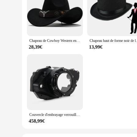
The bonnet pour femme noir, a staple in the world of fashion
durability, ensuring that it remains a reliable part of your w
outings to more formal events.
**Practicality Meets Style**
Beyond its aesthetic appeal, this bonnet pour femme noir is a
purpose accessory, adding convenience to your daily routine
noir is the perfect choice.
Chapeau de Cowboy Western en Laine Noire pour Homme et Femme, Gentleman, Jazz, Sombrero, Zones, Casquette Papa, Taille 56-58cm, Nouvelle Collection
Chapeau haut de forme noir de luxe pliable pour enfants et
**A Gift That Keeps Giving**
28,39€
13,99€
As a wholesale product, this bonnet pour femme noir is an exce
present for friends, family, or as a special treat for yourse
Couvercle d'embrayage verrouillable pour Banshee, plaque RL 7/8, 350, YFZ350, 87, 88, 89, 90, 91, 92, 93, 94, 95, 96, 97, 98, 99, 00, 01, 02, 03, 04, 05, 06
458,99€