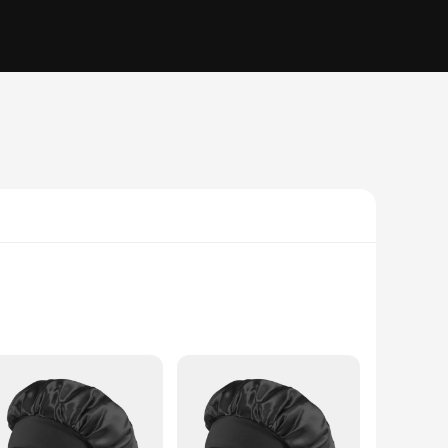
inimalist fashion. Whether you're dressing up for a night out
t a reliable choice for everyday wear.