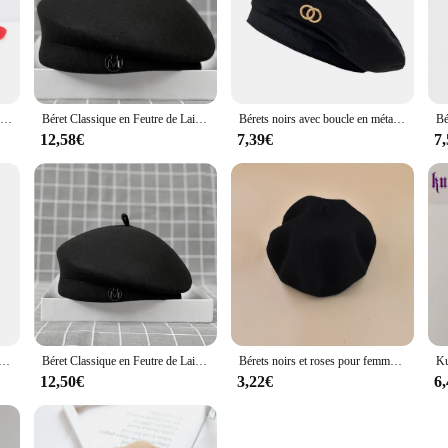
end material also offers warmth during colder seasons, making it a versatile ac
ng to purchase a set for yourself, this bonnet pour femme noir is a smart inves
Béret uni en laine chaude pour femmes et filles, bonnet vintage, casquettes décontractées pour femmes, noir et rouge, mode artiste, hiver
Béret Classique en Feutre de Laine de Barrage pour Femme, Chapeau d'Hiver Chaud, Blanc, Noir, Fedora, Fascinateur, Boîte à Pilules, Formel
Bérets noirs avec boucle en métal, chapeaux Hip Hop chauds Vintage élégants pour femmes et filles, casquette décorative de haute qualité, nouvelle collection printemps 2023
12,58€
7,39€
7
pour femmes, chapeau extensible, brillant, fête, Club, danse, Chic, noir, argent, rouge, or, rose
Béret Classique en Feutre de Laine de Barrage pour Femme, Chapeau d'Hiver Chaud, Blanc, Noir, Fedora, Fascinateur, Boîte à Pilules, Formel
Bérets noirs et roses pour femmes, chapeau en laine solide, avec bonnet pour dames, casquette chaude, nouvelle mode, automne et hiver
12,50€
3,22€
6