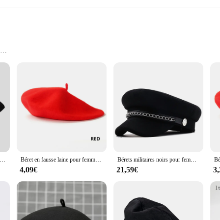
zes
ce and versatility. Made from a premium wool blend, this classic black beret is 
erfect accessory for both casual and formal outfits. Whether you're attending a 
gonal en Laine Version Coréenne, Chapeau de Peintre Noir Simple et Polyvalent, Vintage Britannique, Confortable
Béret en fausse laine pour femmes et filles, bonnet d'artiste français, casquettes plates Kawaii, chauffe-haut, rouge, noir, violet, beige, orange, hiver chaud
Bérets militaires noirs pour femmes, chapeau plat de l'armée, casquette de peintre pour dames, bérets de voyage pour filles, automne et hiver
ent; it's a practical accessory that can be worn in a variety of scenarios. Its s
4,09€
21,59€
3
 you're a fashion-forward individual or a wholesaler looking to stock up on styli
rs of daily wear, making it a reliable choice for those who value both style and p
iece that adapts to your lifestyle. Its lightweight construction ensures that it c