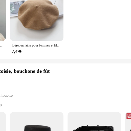
Béret militaire en corne plate pour femme, casquette de peintre noire, casquette de voyage et de conduite, automne et hiver
Béret en laine pour femmes et filles, bonnet vintage, casquettes unies, noir, rouge, chaud, décontracté, mode artiste, hiver
7,49€
oisie, bouchons de fût
lhouette
ip
toppers
nctional headwear