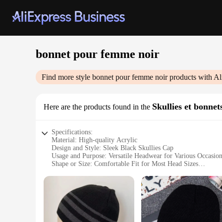
bonnet pour femme noir
Find more style
bonnet pour femme noir
products with Al
Skullies et bonnet
Here are the products found in the
Specifications:
Material: High-quality Acrylic
Design and Style: Sleek Black Skullies Cap
Usage and Purpose: Versatile Headwear for Various Occasio
Shape or Size: Comfortable Fit for Most Head Sizes
Performance and Property: Durable and Warm
Parts and Accessories: None
Features:
**Versatile and Fashionable**
The bonnet pour femme noir is a stylish accessory that compl
or keeping it casual, this skullies et bonnets piece is a vers