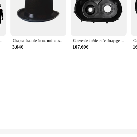
 accessories, is designed to complement a variety of outfits and styles. Crafte
ardrobe for years to come. Its sleek black color and classic design make it a vers
 practical choice for women seeking both style and functionality. The inclusion
. Whether you're heading out for a night on the town or simply looking for a c
 adultes, chapeau de magicien, chapeau de jazz, spectacles sur scène, costume de fête à la mode, chapeau de gentleman
Chapeau haut de forme noir unisexe pour adultes, chapeau de magicien funky, vêtements de sauna, chapeaux steampunk, Fedoras pour boîte de nuit, cosplay, fête, carnaval, mascara
Couvercle intérieur d'embrayage pour Can-Am Maverick Bery 2017-2022, Variateur CVT 420212605 UTV, Guide d'air, Couvercle de plaque arrière d'embrayage
3,04€
107,69€
1
llent choice for vendors and suppliers looking to offer a unique and stylish gift 
lf. Its lightweight and compact design make it easy to carry, ensuring that you 