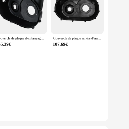
d from premium fabric, this bonnet offers both comfort and
atile accessory, suitable for a range of settings from casual
 of courtesy buttons and bottle stoppers makes it a multi-
hic way to keep your hair in place, this bonnet pour femme
Couvercle de plaque d'embrayage intérieur UTV KEMIMOTO CVT, pour Can-Am Maverick bery R XDS XRS #420212605 2017 2018 2019 2020 2021 2022 2023
Couvercle de plaque arrière d'embrayage de guidage d'air intérieur CVT, couvercle de variateur UTV, Can-Am Maverick Bery 420212605-2017 Max R RR XDS XRS 2022, 900
65,39€
107,69€
option. With its sets available for sale, it's an ideal
can maintain your elegant look wherever you go.