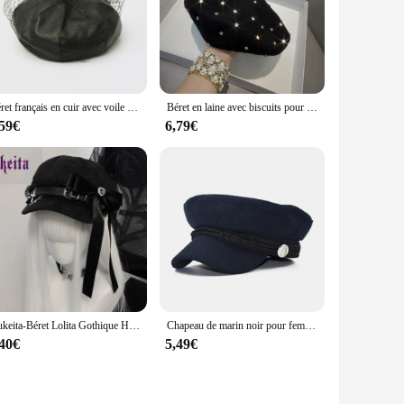
cessory for all four seasons. Whether you're a fashion vendor
tment that combines style with functionality.
Béret français en cuir avec voile et maille pour femme, chapeau noir, Chic, Double couche, bonnet, nouvelle collection printemps été 2022
Béret en laine avec biscuits pour femme, bonnets noirs, doux et chauds, décor de luxe, mode, hiver, 600
,59€
6,79€
Kukeita-Béret Lolita Gothique Harajuku pour Bol, Chapeau Punk Noir, Croix, Dentelle, Diamant, Nministériels d, Grunge Chic, Streetwear Accessoires Casquettes, Y2k
Chapeau de marin noir pour femmes et hommes, béret militaire à la mode, casquette de capitaine à dessus plat, chapeau octogonal de combat de voyage, printemps automne
,40€
5,49€