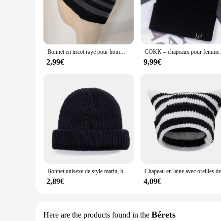
**Comfort and Functionality**
Designed with comfort in mind, this bonnet pour femme noir o
subtle touch of style without compromising on comfort. The w
**Ideal for Various Occasions**
Bonnet en tricot rayé pour hommes et femmes, bonnets chauds, laine, noir, gris, hiver, nouveau, 2024
COKK – chapeaux pour femmes et filles, ca
Whether you're looking for a practical accessory for your dail
vendors, suppliers, or individuals looking to purchase in sets
2,99€
9,99€
occasions. The bonnet pour femme noir is a must-have for an
Bonnet unisexe de style marin, bonnet de lit unisexe, chapeaux pour hommes et femmes, melon court, hiver, automne, offre spéciale, 03, FishSuffolk
2,89€
4,09€
Bérets
Here are the products found in the