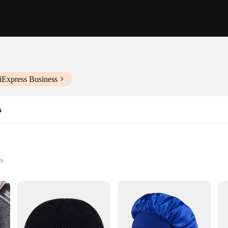
iExpress Business
s
ns
ements any outfit. Its sleek black design is a staple for those who appreciate m
atile addition to your wardrobe. The acrylic material ensures durability, making i