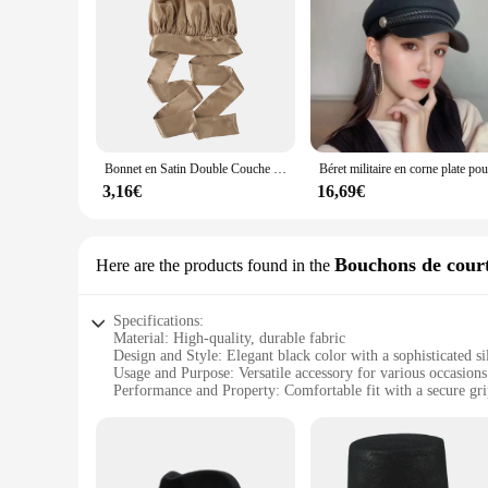
Bonnet en Satin Double Couche avec Larges Attaches de Commande, Soins des Cheveux Longs, Chapeau de Nuit pour Femmes, Bonnet de Douche Réglable
3,16€
16,69€
Bouchons de court
Here are the products found in the
Specifications:
Material: High-quality, durable fabric
Design and Style: Elegant black color with a sophisticated si
Usage and Purpose: Versatile accessory for various occasions
Performance and Property: Comfortable fit with a secure gr
Parts and Accessories: Includes courtesy buttons and bottle s
Applicable People: Ideal for women seeking a stylish and fu
Features:
**Elegant Craftsmanship and Versatility**