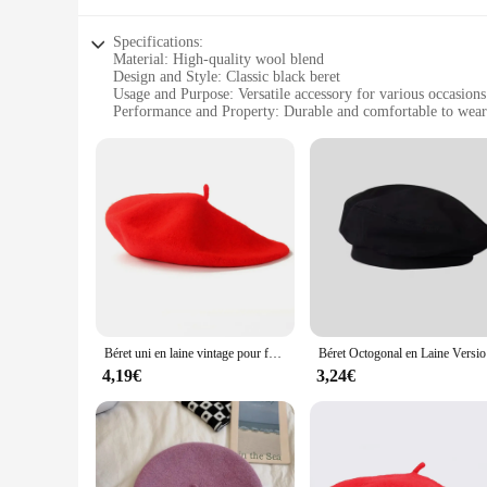
Specifications:
Material: High-quality wool blend
Design and Style: Classic black beret
Usage and Purpose: Versatile accessory for various occasions
Performance and Property: Durable and comfortable to wear
Shape or Size: Standard beret size, suitable for most head si
Quantity: Available in sets or individually
Features:
|Vendors|
**Elegant Craftsmanship and Style**
The bonnet pour femme noir is a testament to timeless elegan
test of time. Its simple yet sophisticated design makes it a p
everyday ensemble, this beret is the ideal choice.
**Versatile and Practical**
Béret uni en laine vintage pour femmes et filles, bonnet décontracté, casquettes chaudes, noir et rouge, mode artiste, hiver, 138
Béret Octo
The bonnet pour femme noir is more than just a fashion statem
4,19€
3,24€
sizes, making it a go-to piece for women of all ages. Whether
collection. Its durability means that it can withstand the rigo
**Adaptable and Functional**
This beret is not just a fashion statement; it's a functional p