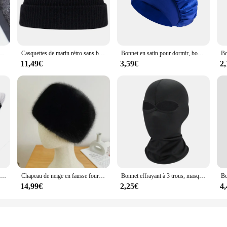
ffers a snug fit that conforms to most head sizes. Its lightweight construction
armth it provides makes it an excellent choice for colder weather, ensuring yo
squette tricotée avec anneau, Bonnet coréen Hip Hop, extensible, noir, automne hiver
Casquettes de marin rétro sans bord pour hommes et femmes, casquette melon, bonnet avec manchette, chapeaux de style bleu marine, chapeau court, automne et hiver
Bonnet en satin pour dormir, bonnets inj pour femmes noires avec bande élastique douce pour le soin des cheveux
y routine or a stylish addition to your collection, this bonnet pour femme noir i
 for sale. Its timeless design makes it a versatile piece that can be worn for a 
11,49€
3,59€
2
yone who values both style and functionality.
Chapeau en laine avec oreilles de chat rayé noir et blanc pour femme, bonnet japonais Y2K, petit chapeau chaud sûr face à la boule, mignon, automne et hiver
Chapeau de neige en fausse fourrure pour femme, bonnet de ski moelleux, bonnet coupe-vent russe, optique de luxe, bonnet en fourrure de renard chaud, noir, super mode, fête, hiver
Bonnet effrayant à 3 trous, masque, cagoule effrayante pour Halloween, Costume
14,99€
2,25€
4